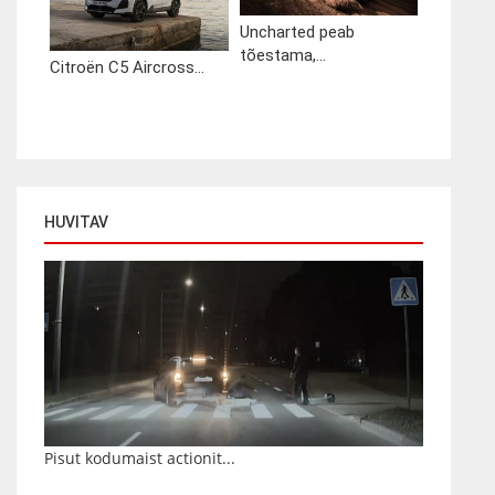
Uncharted peab
tõestama,...
Citroën C5 Aircross...
HUVITAV
Pisut kodumaist actionit...