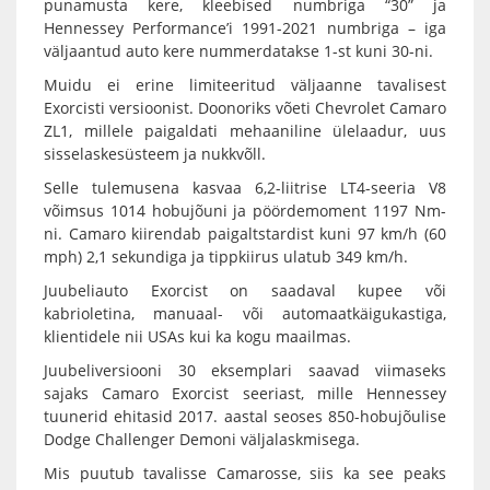
punamusta kere, kleebised numbriga “30” ja
Hennessey Performance’i 1991-2021 numbriga – iga
väljaantud auto kere nummerdatakse 1-st kuni 30-ni.
Muidu ei erine limiteeritud väljaanne tavalisest
Exorcisti versioonist. Doonoriks võeti Chevrolet Camaro
ZL1, millele paigaldati mehaaniline ülelaadur, uus
sisselaskesüsteem ja nukkvõll.
Selle tulemusena kasvaa 6,2-liitrise LT4-seeria V8
võimsus 1014 hobujõuni ja pöördemoment 1197 Nm-
ni. Camaro kiirendab paigaltstardist kuni 97 km/h (60
mph) 2,1 sekundiga ja tippkiirus ulatub 349 km/h.
Juubeliauto Exorcist on saadaval kupee või
kabrioletina, manuaal- või automaatkäigukastiga,
klientidele nii USAs kui ka kogu maailmas.
Juubeliversiooni 30 eksemplari saavad viimaseks
sajaks Camaro Exorcist seeriast, mille Hennessey
tuunerid ehitasid 2017. aastal seoses 850-hobujõulise
Dodge Challenger Demoni väljalaskmisega.
Mis puutub tavalisse Camarosse, siis ka see peaks