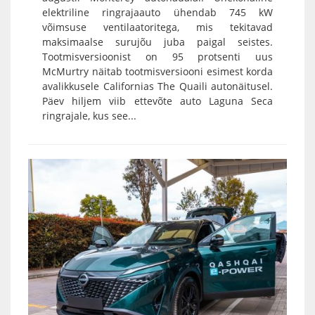
elektriline ringrajaauto ühendab 745 kW
võimsuse ventilaatoritega, mis tekitavad
maksimaalse surujõu juba paigal seistes.
Tootmisversioonist on 95 protsenti uus
McMurtry näitab tootmisversiooni esimest korda
avalikkusele Californias The Quaili autonäitusel.
Päev hiljem viib ettevõte auto Laguna Seca
ringrajale, kus see...