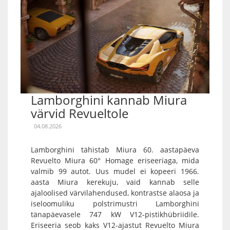
Lamborghini kannab Miura
värvid Revueltole
04.08.2026
Lamborghini tähistab Miura 60. aastapäeva
Revuelto Miura 60° Homage eriseeriaga, mida
valmib 99 autot. Uus mudel ei kopeeri 1966.
aasta Miura kerekuju, vaid kannab selle
ajaloolised värvilahendused, kontrastse alaosa ja
iseloomuliku polstrimustri Lamborghini
tänapäevasele 747 kW V12-pistikhübriidile.
Eriseeria seob kaks V12-ajastut Revuelto Miura