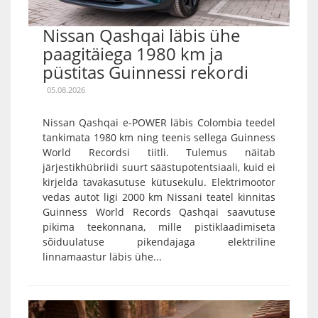
Nissan Qashqai läbis ühe
paagitäiega 1980 km ja
püstitas Guinnessi rekordi
05.08.2026
Nissan Qashqai e-POWER läbis Colombia teedel
tankimata 1980 km ning teenis sellega Guinness
World Recordsi tiitli. Tulemus näitab
järjestikhübriidi suurt säästupotentsiaali, kuid ei
kirjelda tavakasutuse kütusekulu. Elektrimootor
vedas autot ligi 2000 km Nissani teatel kinnitas
Guinness World Records Qashqai saavutuse
pikima teekonnana, mille pistiklaadimiseta
sõiduulatuse pikendajaga elektriline
linnamaastur läbis ühe...