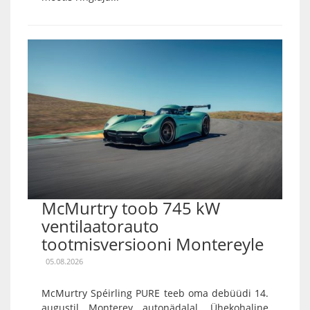
McMurtry toob 745 kW
ventilaatorauto
tootmisversiooni Montereyle
05.08.2026
McMurtry Spéirling PURE teeb oma debüüdi 14.
augustil Monterey autonädalal. Ühekohaline