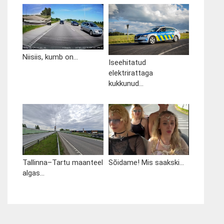
Niisiis, kumb on...
Iseehitatud
elektrirattaga
kukkunud...
Tallinna–Tartu maanteel
Sõidame! Mis saakski...
algas...