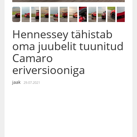
Hennessey tähistab
oma juubelit tuunitud
Camaro
eriversiooniga
jaak
29.07.2021