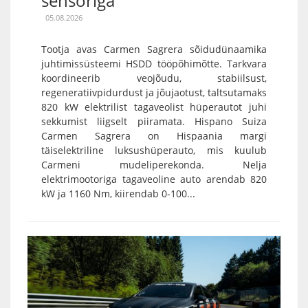
sensoriga
05.08.2026
Tootja avas Carmen Sagrera sõidudünaamika
juhtimissüsteemi HSDD tööpõhimõtte. Tarkvara
koordineerib veojõudu, stabiilsust,
regeneratiivpidurdust ja jõujaotust, taltsutamaks
820 kW elektrilist tagaveolist hüperautot juhi
sekkumist liigselt piiramata. Hispano Suiza
Carmen Sagrera on Hispaania margi
täiselektriline luksushüperauto, mis kuulub
Carmeni mudeliperekonda. Nelja
elektrimootoriga tagaveoline auto arendab 820
kW ja 1160 Nm, kiirendab 0-100...