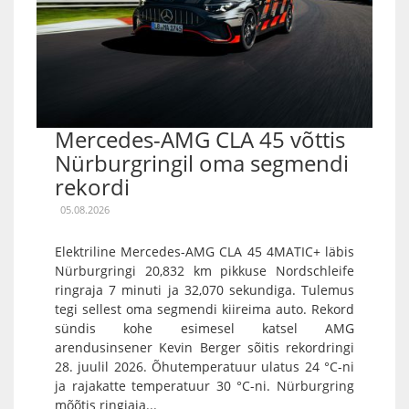
Mercedes-AMG CLA 45 võttis
Nürburgringil oma segmendi
rekordi
05.08.2026
Elektriline Mercedes-AMG CLA 45 4MATIC+ läbis
Nürburgringi 20,832 km pikkuse Nordschleife
ringraja 7 minuti ja 32,070 sekundiga. Tulemus
tegi sellest oma segmendi kiireima auto. Rekord
sündis kohe esimesel katsel AMG
arendusinsener Kevin Berger sõitis rekordringi
28. juulil 2026. Õhutemperatuur ulatus 24 °C-ni
ja rajakatte temperatuur 30 °C-ni. Nürburgring
mõõtis ringiaja...