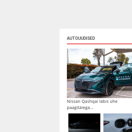
AUTOUUDISED
Nissan Qashqai läbis ühe
paagitäiega...