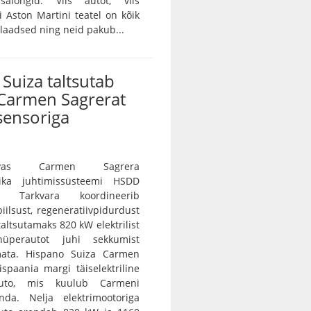
salongid. Viis autot, viis
vi Aston Martini teatel on kõik
ulaadsed ning neid pakub...
Suiza taltsutab
Carmen Sagrerat
sensoriga
vas Carmen Sagrera
ika juhtimissüsteemi HSDD
e. Tarkvara koordineerib
iilsust, regeneratiivpidurdust
 taltsutamaks 820 kW elektrilist
 hüperautot juhi sekkumist
ramata. Hispano Suiza Carmen
spaania margi täiselektriline
auto, mis kuulub Carmeni
nda. Nelja elektrimootoriga