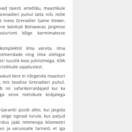
avad täiesti ametliku, maastikule
enadieri puhul täita niši, mille
is Ineos Grenadier Game Viewer,
ine käivitub Botswanas järgmise
sturismi kõige karmimatesse
omplektid ilma värvita, ilma
istmeridade ning ilma üleliigse
eri luustik koos juhiistmega. Kõik
risõitude vajadustest.
vatud kere ei nõrgenda maasturi
s, mis tavalise Grenadieri puhul.
 nii safarikorraldajaid kui ka
ega enne metsikute kiskjatega
arantii püsib alles, kui järgida
 selge signaal turule, kus paljud
indus jääb mitmesaja kilomeetri
si ja varuosade tarneid, et iga