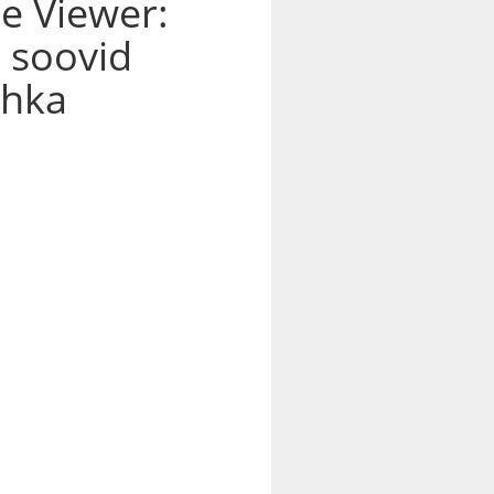
e Viewer:
i soovid
ahka