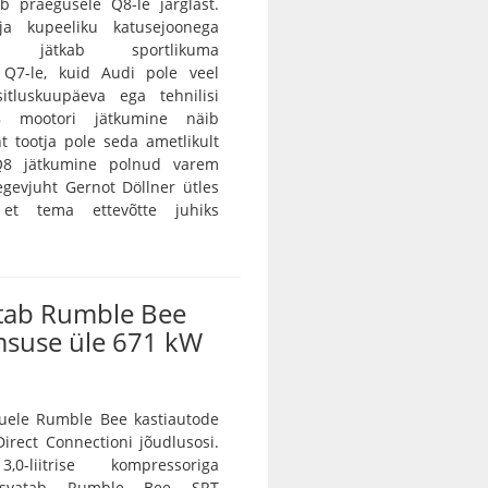
b praegusele Q8-le järglast.
 ja kupeeliku katusejoonega
tur jätkab sportlikuma
a Q7-le, kuid Audi pole veel
itluskuupäeva ega tehnilisi
8 mootori jätkumine näib
nt tootja pole seda ametlikult
 Q8 jätkumine polnud varem
egevjuht Gernot Döllner ütles
 et tema ettevõtte juhiks
tab Rumble Bee
msuse üle 671 kW
ele Rumble Bee kastiautode
irect Connectioni jõudlusosi.
0-liitrise kompressoriga
asvatab Rumble Bee SRT