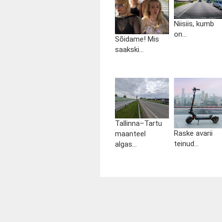
Niisiis, kumb
on...
Sõidame! Mis
saakski...
Tallinna–Tartu
Raske avarii
maanteel
teinud...
algas...