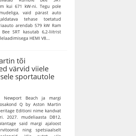
m kui 671 kW-ni. Tegu pole
amudeliga, vaid pärast auto
galdatava tehase toetatud
eriaauto arendab 579 kW Ram
Bee SRT kasutab 6,2-liitrist
lelaadimisega HEMI V8...
rtin tõi
ed värvid viiele
sele sportautole
n Newport Beach ja margi
e osakond Q by Aston Martin
 Heritage Editioni nime kandvat
ri. 2027. mudeliaasta DB12,
Vantage said margi ajaloost
rvitoonid ning spetsiaalselt