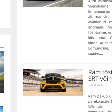
Audi valmista
Viiekohaline
linnamaas
alternatiivin
avaldanud es
andmeid. V
tõenäoline, e
kinnitanud.
kindel Audi t
Edmundsile,
saades...
Ram tõs
SRT või
06.08.2026
Ram pakub uu
perekonnale D
Võimsaim 3,
komplekt k