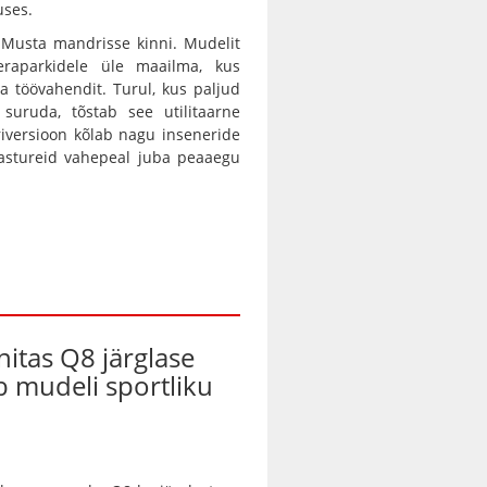
uses.
e Musta mandrisse kinni. Mudelit
eraparkidele üle maailma, kus
ga töövahendit. Turul, kus paljud
suruda, tõstab see utilitaarne
riversioon kõlab nagu inseneride
aastureid vahepeal juba peaaegu
nitas Q8 järglase
ab mudeli sportliku