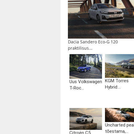
Dacia Sandero Eco-G 120
praktilisus...
KGM Torres
Uus Volkswagen
Hybrid:...
T-Roc...
Uncharted pea
tõestama,...
Citroën C5