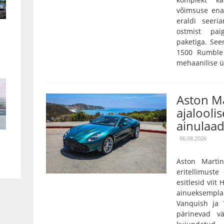
võimsuse ena
eraldi seeri
ostmist pai
paketiga. Se
1500 Rumble 
mehaanilise ü
Aston Ma
ajaloolis
ainulaad
06.08.2026
Aston Marti
eritellimust
esitlesid viit
ainueksempla
Vanquish ja 
pärinevad vä