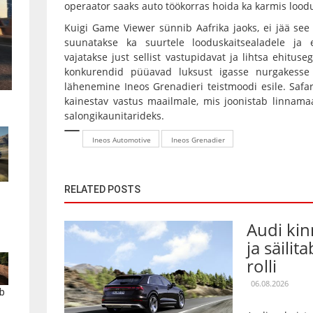
operaator saaks auto töökorras hoida ka karmis lood
Kuigi Game Viewer sünnib Aafrika jaoks, ei jää se
suunatakse ka suurtele looduskaitsealadele ja 
vajatakse just sellist vastupidavat ja lihtsa ehituse
konkurendid püüavad luksust igasse nurgakesse 
lähenemine Ineos Grenadieri teistmoodi esile. Safa
kainestav vastus maailmale, mis joonistab linnam
salongikaunitarideks.
Ineos Automotive
Ineos Grenadier
RELATED POSTS
Audi kin
ja säilit
rolli
06.08.2026
b