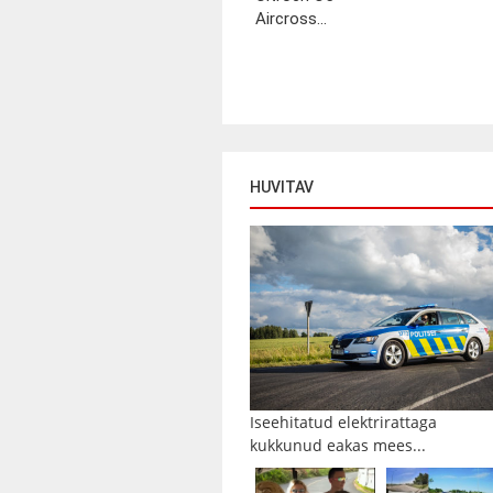
Aircross...
HUVITAV
Iseehitatud elektrirattaga
kukkunud eakas mees...