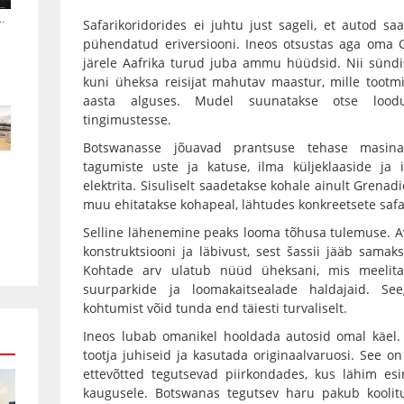
.
Safarikoridorides ei juhtu just sageli, et autod sa
pühendatud eriversiooni. Ineos otsustas aga oma Gr
järele Aafrika turud juba ammu hüüdsid. Nii sünd
kuni üheksa reisijat mahutav maastur, mille tootm
aasta alguses. Mudel suunatakse otse loodu
tingimustesse.
Botswanasse jõuavad prantsuse tehase masinak
tagumiste uste ja katuse, ilma küljeklaaside ja 
elektrita. Sisuliselt saadetakse kohale ainult Grenadi
muu ehitatakse kohapeal, lähtudes konkreetsete safa
Selline lähenemine peaks looma tõhusa tulemuse. A
konstruktsiooni ja läbivust, sest šassii jääb samak
Kohtade arv ulatub nüüd üheksani, mis meelitab
suurparkide ja loomakaitsealade haldajaid. Se
kohtumist võid tunda end täiesti turvaliselt.
Ineos lubab omanikel hooldada autosid omal käel. G
tootja juhiseid ja kasutada originaalvaruosi. See on
ettevõtted tegutsevad piirkondades, kus lähim es
kaugusele. Botswanas tegutsev haru pakub koolitu