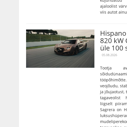
kujundatud 
ajaloolist vär
viis autot ain
Hispano 
820 kW 
üle 100 
05.08.2026
Tootja a
sõidudünaam
tööpõhimõtt
veojõudu, stab
ja jõujaotust,
tagaveolist
liigselt pii
Sagrera on Hi
luksushüper
mudelipereko