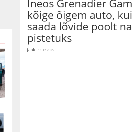
Ineos Grenadier Gam
kõige õigem auto, ku
saada lõvide poolt n
pistetuks
jaak
11.12.2025