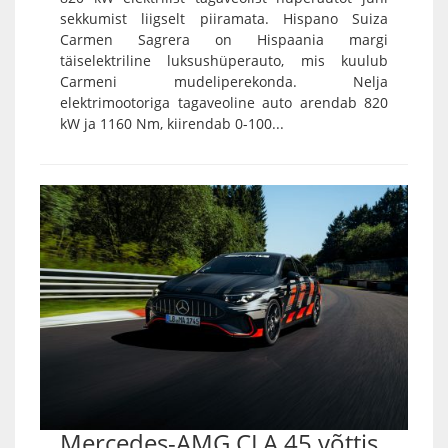
sekkumist liigselt piiramata. Hispano Suiza
Carmen Sagrera on Hispaania margi
täiselektriline luksushüperauto, mis kuulub
Carmeni mudeliperekonda. Nelja
elektrimootoriga tagaveoline auto arendab 820
kW ja 1160 Nm, kiirendab 0-100...
Mercedes-AMG CLA 45 võttis