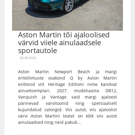
Aston Martin tõi ajaloolised
värvid viiele ainulaadsele
sportautole
06.08.2026
Aston Martin Newport Beach ja margi
eritellimuste osakond Q by Aston Martin
esitlesid viit Heritage Editioni nime kandvat
ainueksemplari. 2027. mudeliaasta DB12,
Vanquish ja Vantage said margi ajaloost
pärinevad värvitoonid ning spetsiaalselt
kujundatud salongid. Viis autot, viis ajaloolist
värvi Aston Martini teatel on kõik viis autot
ainulaadsed ning neid pakub...