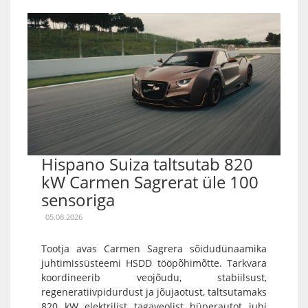
Hispano Suiza taltsutab 820
kW Carmen Sagrerat üle 100
sensoriga
05.08.2026
Tootja avas Carmen Sagrera sõidudünaamika
juhtimissüsteemi HSDD tööpõhimõtte. Tarkvara
koordineerib veojõudu, stabiilsust,
regeneratiivpidurdust ja jõujaotust, taltsutamaks
820 kW elektrilist tagaveolist hüperautot juhi