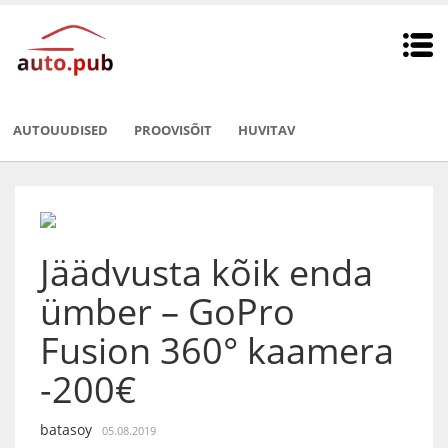
AUTOUUDISED
PROOVISÕIT
HUVITAV
Jäädvusta kõik enda
ümber – GoPro
Fusion 360° kaamera
-200€
batasoy
05.08.2019