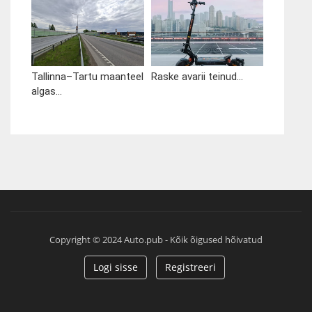
Tallinna–Tartu maanteel
Raske avarii teinud...
algas...
Copyright © 2024 Auto.pub - Kõik õigused hõivatud
Logi sisse
Registreeri