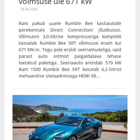
võimsuse üle 671 kW
06.08.2026
Ram pakub uuele Rumble Bee kastiautode
perekonnale Direct Connectioni jõudlusosi.
Võimsaim 3,0-liitrise kompressoriga komplekt
kasvatab Rumble Bee SRT võimsuse enam kui
671 kW-ni. Tegu pole eraldi seeriamudeliga, vaid
pärast auto ostmist paigaldatava tehase
toetatud paketiga. Seeriaauto arendab 579 kW
Ram 1500 Rumble Bee SRT kasutab 6,2-liitrist
mehaanilise ülelaadimisega HEMI V8...