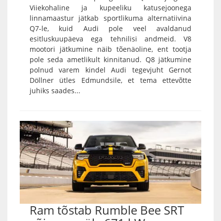
Viiekohaline ja kupeeliku katusejoonega
linnamaastur jätkab sportlikuma alternatiivina
Q7-le, kuid Audi pole veel avaldanud
esitluskuupäeva ega tehnilisi andmeid. V8
mootori jätkumine näib tõenäoline, ent tootja
pole seda ametlikult kinnitanud. Q8 jätkumine
polnud varem kindel Audi tegevjuht Gernot
Döllner ütles Edmundsile, et tema ettevõtte
juhiks saades...
Ram tõstab Rumble Bee SRT