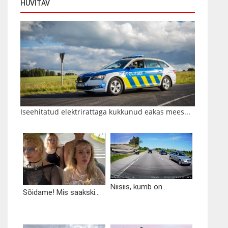
HUVITAV
Iseehitatud elektrirattaga kukkunud eakas mees...
Niisiis, kumb on...
Sõidame! Mis saakski...