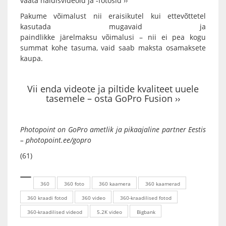
vaata näidisvideoid ja -fotosid ››
Pakume võimalust nii eraisikutel kui ettevõttetel
kasutada mugavaid ja
paindlikke
järelmaksu
võimalusi – nii ei pea kogu
summat kohe tasuma, vaid saab maksta osamaksete
kaupa.
Vii enda videote ja piltide kvaliteet uuele
tasemele – osta GoPro Fusion ››
Photopoint on GoPro ametlik ja pikaajaline partner Eestis
–
photopoint.ee/gopro
(61)
360
360 foto
360 kaamera
360 kaamerad
360 kraadi fotod
360 video
360-kraadilised fotod
360-kraadilised videod
5.2K video
Bigbank