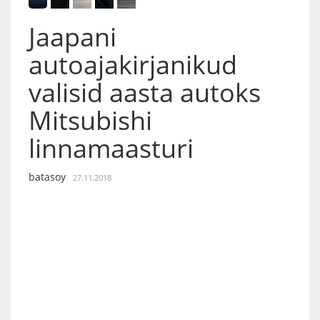
Jaapani
autoajakirjanikud
valisid aasta autoks
Mitsubishi
linnamaasturi
batasoy
27.11.2018