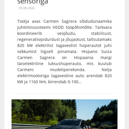
sensoriga
05.08.2026
Tootja avas Carmen Sagrera sõidudünaamika
juhtimissüsteemi HSDD tööpõhimõtte. Tarkvara
koordineerib veojõudu, stabiilsust,
regeneratiivpidurdust ja jõujaotust, taltsutamaks
820 kW elektrilist tagaveolist hüperautot juhi
sekkumist liigselt piiramata. Hispano Suiza
Carmen Sagrera on Hispaania margi
täiselektriline luksushüperauto, mis kuulub
Carmeni mudeliperekonda. Nelja
elektrimootoriga tagaveoline auto arendab 820
kW ja 1160 Nm, kiirendab 0-100...