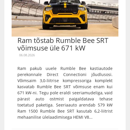
Ram tõstab Rumble Bee SRT
võimsuse üle 671 kW
06.08.2026
Ram pakub uuele Rumble Bee kastiautode
perekonnale Direct Connectioni jõudlusosi.
Võimsaim 3,0-liitrise kompressoriga komplekt
kasvatab Rumble Bee SRT võimsuse enam kui
671 kW-ni. Tegu pole eraldi seeriamudeliga, vaid
pärast auto ostmist paigaldatava tehase
toetatud paketiga. Seeriaauto arendab 579 kW
Ram 1500 Rumble Bee SRT kasutab 6,2-liitrist
mehaanilise ülelaadimisega HEMI V8...