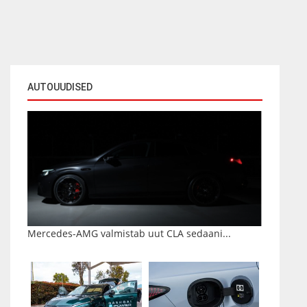
AUTOUUDISED
Mercedes-AMG valmistab uut CLA sedaani...