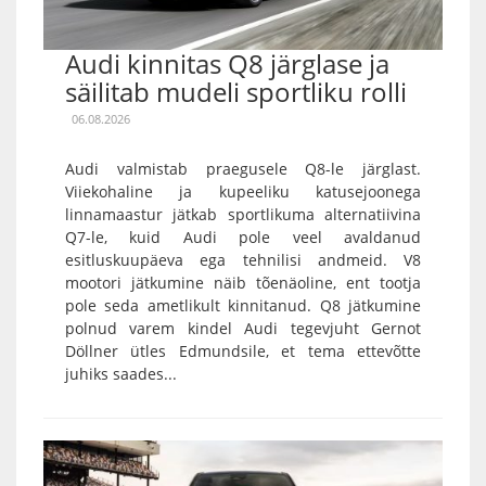
Audi kinnitas Q8 järglase ja
säilitab mudeli sportliku rolli
06.08.2026
Audi valmistab praegusele Q8-le järglast.
Viiekohaline ja kupeeliku katusejoonega
linnamaastur jätkab sportlikuma alternatiivina
Q7-le, kuid Audi pole veel avaldanud
esitluskuupäeva ega tehnilisi andmeid. V8
mootori jätkumine näib tõenäoline, ent tootja
pole seda ametlikult kinnitanud. Q8 jätkumine
polnud varem kindel Audi tegevjuht Gernot
Döllner ütles Edmundsile, et tema ettevõtte
juhiks saades...