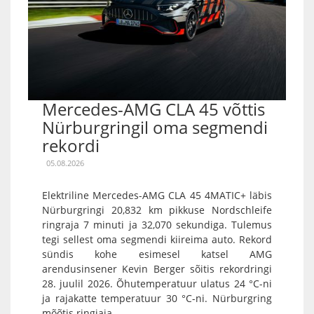
Mercedes-AMG CLA 45 võttis
Nürburgringil oma segmendi
rekordi
05.08.2026
Elektriline Mercedes-AMG CLA 45 4MATIC+ läbis
Nürburgringi 20,832 km pikkuse Nordschleife
ringraja 7 minuti ja 32,070 sekundiga. Tulemus
tegi sellest oma segmendi kiireima auto. Rekord
sündis kohe esimesel katsel AMG
arendusinsener Kevin Berger sõitis rekordringi
28. juulil 2026. Õhutemperatuur ulatus 24 °C-ni
ja rajakatte temperatuur 30 °C-ni. Nürburgring
mõõtis ringiaja...