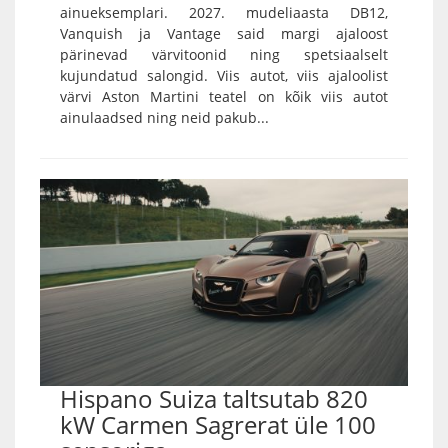
ainueksemplari. 2027. mudeliaasta DB12,
Vanquish ja Vantage said margi ajaloost
pärinevad värvitoonid ning spetsiaalselt
kujundatud salongid. Viis autot, viis ajaloolist
värvi Aston Martini teatel on kõik viis autot
ainulaadsed ning neid pakub...
Hispano Suiza taltsutab 820
kW Carmen Sagrerat üle 100