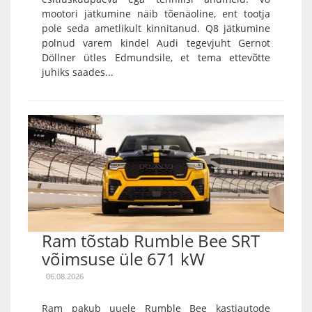
mootori jätkumine näib tõenäoline, ent tootja
pole seda ametlikult kinnitanud. Q8 jätkumine
polnud varem kindel Audi tegevjuht Gernot
Döllner ütles Edmundsile, et tema ettevõtte
juhiks saades...
Ram tõstab Rumble Bee SRT
võimsuse üle 671 kW
06.08.2026
Ram pakub uuele Rumble Bee kastiautode