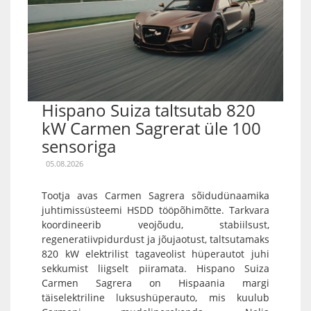
Hispano Suiza taltsutab 820
kW Carmen Sagrerat üle 100
sensoriga
05.08.2026
Tootja avas Carmen Sagrera sõidudünaamika
juhtimissüsteemi HSDD tööpõhimõtte. Tarkvara
koordineerib veojõudu, stabiilsust,
regeneratiivpidurdust ja jõujaotust, taltsutamaks
820 kW elektrilist tagaveolist hüperautot juhi
sekkumist liigselt piiramata. Hispano Suiza
Carmen Sagrera on Hispaania margi
täiselektriline luksushüperauto, mis kuulub