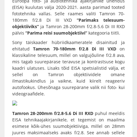
Euroopa foto- ja audiotehnika ajakirjanike ühendus
(
EISA
) kuulutas välja 2020-2021. aasta parimad tooted
fototehnika vallas. Selle raames valiti
Tamron 70-
180mm f/2.8 Di III VXD
“Parimaks telesuum-
objektiiviks”
ja
Tamron 28-200mm f/2.8-5.6 Di III RXD
pälvis
“Parima reisi suumobjektiivi”
kategooria tiitli.
Sony täiskaader hübriidkaameratele
disainitud ja
ehitatud
Tamron 70-180mm f/2.8 Di III VXD
on
klassikaline telesuum, millel on valgujõuline f/2.8 ava,
mis tagab suurepärase teravuse ja kontrastsuse kogu
kaadri ulatuses. Lisaks tõid EISA spetsialistid välja, et
sellel on Tamron objektiividele omane
ilmastikukindlus ja vaikne, kuid kiirelt reageeriv
autofookus. Ühesõnaga suurepärane valik nii foto- kui
videograafidele.
Tamron 28-200mm f/2.8-5.6 Di III RXD
puhul meeldis
EISA tehnikaajakirjanikele, et tegemist on maailma
esimese kõik-ühes suumobjektiiviga, millel on 28mm
juures maksimaalseks avaks f/2.8. See annab sellele