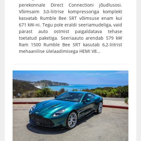
perekonnale Direct Connectioni jõudlusosi.
Võimsaim 3,0-liitrise kompressoriga komplekt
kasvatab Rumble Bee SRT võimsuse enam kui
671 kW-ni. Tegu pole eraldi seeriamudeliga, vaid
pärast auto ostmist paigaldatava tehase
toetatud paketiga. Seeriaauto arendab 579 kW
Ram 1500 Rumble Bee SRT kasutab 6,2-liitrist
mehaanilise ülelaadimisega HEMI V8...