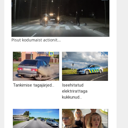
Pisut kodumaist actionit...
Tankimise tagajärjed...
Iseehitatud
elektrirattaga
kukkunud...