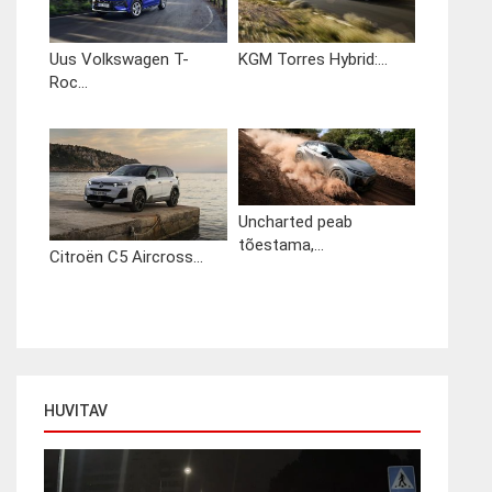
Uus Volkswagen T-
KGM Torres Hybrid:...
Roc...
Uncharted peab
tõestama,...
Citroën C5 Aircross...
HUVITAV