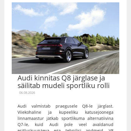
Audi kinnitas Q8 järglase ja
säilitab mudeli sportliku rolli
06.08.2026
Audi valmistab praegusele Q8-le järglast.
Viiekohaline ja kupeeliku katusejoonega
linnamaastur jätkab sportlikuma alternatiivina
Q7-le, kuid Audi pole veel avaldanud
esitluskuupäeva ega tehnilisi andmeid. V8