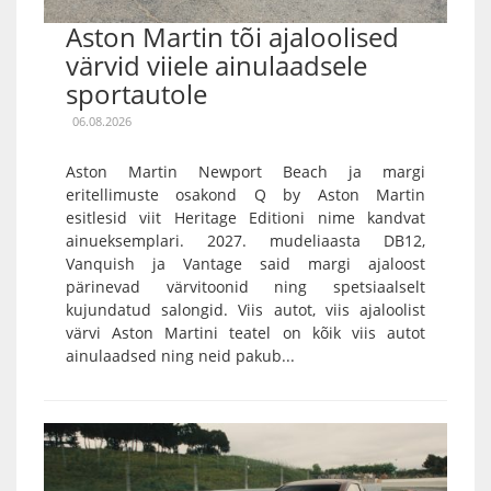
Aston Martin tõi ajaloolised
värvid viiele ainulaadsele
sportautole
06.08.2026
Aston Martin Newport Beach ja margi
eritellimuste osakond Q by Aston Martin
esitlesid viit Heritage Editioni nime kandvat
ainueksemplari. 2027. mudeliaasta DB12,
Vanquish ja Vantage said margi ajaloost
pärinevad värvitoonid ning spetsiaalselt
kujundatud salongid. Viis autot, viis ajaloolist
värvi Aston Martini teatel on kõik viis autot
ainulaadsed ning neid pakub...