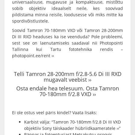
universaalsuse, mugavuse ja kompaktsuse, mistõttu
sobib objektiiv ideaalselt neile, kes soovivad
pildistama minna reisile, loodusesse või miks mitte ka
spordivõistlustele.
Soovid Tamron 70-180mm VXD või Tamron 28-200mm
Di III RXD headuses ka ise veenduda? Pole probleemi,
sest see on laenutamiseks saadaval nii Photopointi
Tallinna kui Tartu fototehnika rendis –
photopoint.ee/rent ››
Telli Tamron 28-200mm f/2.8-5.6 Di III RXD
mugavalt veebist ››
Osta endale hea telesuum. Osta Tamron
70-180mm f/2.8 VXD ››
Ei ole ostus veel päris kindel? Vaata lisaks:
Karbist välja: “Tamron 70-180mm f/2.8 Di III VXD
objektiiv Sony täiskaader hübriidkaameratele ››”
Räppar ja fotoentusiast Metsakutsu proovis