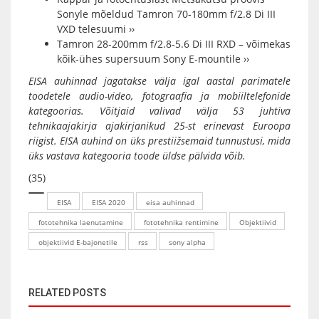
Sonyle mõeldud Tamron 70-180mm f/2.8 Di III
VXD telesuumi ››
Tamron 28-200mm f/2.8-5.6 Di III RXD – võimekas
kõik-ühes supersuum Sony E-mountile ››
EISA auhinnad jagatakse välja igal aastal parimatele
toodetele audio-video, fotograafia ja mobiiltelefonide
kategoorias. Võitjaid valivad välja 53 juhtiva
tehnikaajakirja ajakirjanikud 25-st erinevast Euroopa
riigist. EISA auhind on üks prestiižsemaid tunnustusi, mida
üks vastava kategooria toode üldse pälvida võib.
(35)
EISA
EISA 2020
eisa auhinnad
fototehnika laenutamine
fototehnika rentimine
Objektiivid
objektiivid E-bajonetile
rss
sony alpha
RELATED POSTS