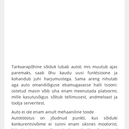
Tarkvarapõhine sõiduk lubab autot, mis muutub ajas
paremaks, saab õhu kaudu uusi funktsioone ja
kohandub juhi harjumustega. Sama areng nihutab
aga auto omandiõiguse ebamugavasse halli tsooni:
ostetud masin võib üha enam meenutada platvormi,
mille kasutusõigus sõltub tellimusest, andmeloast ja
tootja serveritest.
Auto ei ole enam ainult mehaaniline toode
Autotööstus on jõudnud punkti, kus sõiduki
konkurentsivõime ei sünni enam üksnes mootorist,