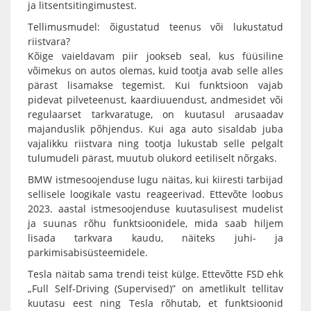
ja litsentsitingimustest.
Tellimusmudel: õigustatud teenus või lukustatud
riistvara?
Kõige vaieldavam piir jookseb seal, kus füüsiline
võimekus on autos olemas, kuid tootja avab selle alles
pärast lisamakse tegemist. Kui funktsioon vajab
pidevat pilveteenust, kaardiuuendust, andmesidet või
regulaarset tarkvaratuge, on kuutasul arusaadav
majanduslik põhjendus. Kui aga auto sisaldab juba
vajalikku riistvara ning tootja lukustab selle pelgalt
tulumudeli pärast, muutub olukord eetiliselt nõrgaks.
BMW istmesoojenduse lugu näitas, kui kiiresti tarbijad
sellisele loogikale vastu reageerivad. Ettevõte loobus
2023. aastal istmesoojenduse kuutasulisest mudelist
ja suunas rõhu funktsioonidele, mida saab hiljem
lisada tarkvara kaudu, näiteks juhi- ja
parkimisabisüsteemidele.
Tesla näitab sama trendi teist külge. Ettevõtte FSD ehk
„Full Self-Driving (Supervised)” on ametlikult tellitav
kuutasu eest ning Tesla rõhutab, et funktsioonid