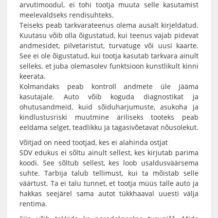
arvutimoodul, ei tohi tootja muuta selle kasutamist
meelevaldseks rendisuhteks.
Teiseks peab tarkvarateenus olema ausalt kirjeldatud.
Kuutasu võib olla õigustatud, kui teenus vajab pidevat
andmesidet, pilvetaristut, turvatuge või uusi kaarte.
See ei ole õigustatud, kui tootja kasutab tarkvara ainult
selleks, et juba olemasolev funktsioon kunstlikult kinni
keerata.
Kolmandaks peab kontroll andmete üle jääma
kasutajale. Auto võib koguda diagnostikat ja
ohutusandmeid, kuid sõiduharjumuste, asukoha ja
kindlustusriski muutmine äriliseks tooteks peab
eeldama selget, teadlikku ja tagasivõetavat nõusolekut.
Võitjad on need tootjad, kes ei alahinda ostjat
SDV edukus ei sõltu ainult sellest, kes kirjutab parima
koodi. See sõltub sellest, kes loob usaldusväärsema
suhte. Tarbija talub tellimust, kui ta mõistab selle
väärtust. Ta ei talu tunnet, et tootja müüs talle auto ja
hakkas seejärel sama autot tükkhaaval uuesti välja
rentima.