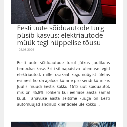
Eesti uute sõiduautode turg
püsib kasvus: elektriautode
müük tegi hüppelise tõusu
05.08.2026
Eesti uute sõiduautode turul jätkus juulikuus
tempokas kasv. Eriti silmapaistva tulemuse tegid
elektriautod, mille osakaal kogumüügist ületas
esimest korda ajaloos kümne protsendi künnise.
Juulis müüdi Eestis kokku 1613 uut sõiduautot,
mis on 45,8% rohkem kui eelmise aasta samal
kuul. Tänavuse aasta seitsme kuuga on Eesti
automüüjad andnud klientidele üle kokku...