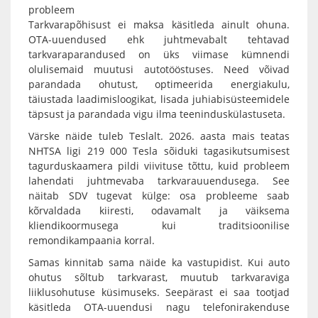
probleem
Tarkvarapõhisust ei maksa käsitleda ainult ohuna.
OTA-uuendused ehk juhtmevabalt tehtavad
tarkvaraparandused on üks viimase kümnendi
olulisemaid muutusi autotööstuses. Need võivad
parandada ohutust, optimeerida energiakulu,
täiustada laadimisloogikat, lisada juhiabisüsteemidele
täpsust ja parandada vigu ilma teeninduskülastuseta.
Värske näide tuleb Teslalt. 2026. aasta mais teatas
NHTSA ligi 219 000 Tesla sõiduki tagasikutsumisest
tagurduskaamera pildi viivituse tõttu, kuid probleem
lahendati juhtmevaba tarkvarauuendusega. See
näitab SDV tugevat külge: osa probleeme saab
kõrvaldada kiiresti, odavamalt ja väiksema
kliendikoormusega kui traditsioonilise
remondikampaania korral.
Samas kinnitab sama näide ka vastupidist. Kui auto
ohutus sõltub tarkvarast, muutub tarkvaraviga
liiklusohutuse küsimuseks. Seepärast ei saa tootjad
käsitleda OTA-uuendusi nagu telefonirakenduse