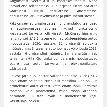
käigukastist, veermikust ja koostekvaliteedist. Need
jäävad endiselt tähtsaks, kuid järjest suurem osa auto
väärtusest liigub tarkvarasse, andmetesse,
anduritesse, arvutusvõimsusse ja pilveühendustesse.
Fakt on see, et juhiabisüsteemid, ühendatud teenused
ja autonoomsuse suunas liikuvad funktsioonid
kasvatavad tarkvara rolli kiiresti. McKinsey hinnangu
järgi võivad SAE 2. taseme juhiabisüsteemidega autod
moodustada 2030. aastaks 52 protsenti sõidukite
müügist ning 3. taseme autonoomsus võib jõuda 2035.
aastaks 16 protsendini müügist. Sama analüüs näeb
tehisintellektil mõju funktsioonidele, mis moodustavad
suure osa auto tarkvara- ja elektroonikaturu
väärtusest.
Sellest järeldub, et tarkvarapõhine sõiduk ehk SDV
pole enam pelgalt turunduslik moesõna. See on uus
arhitektuur: autot ei tasu võtta enam lõplikult valmis
tootena, vaid platvormina, mida tootja arendab,
parandab, lukustab, avab ja monetiseerib kogu
kasutusaja jooksul.