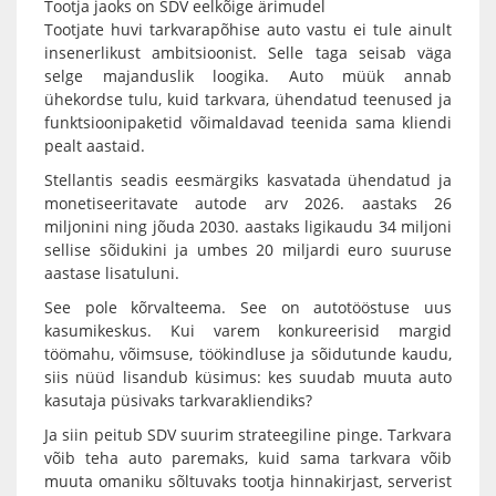
Tootja jaoks on SDV eelkõige ärimudel
Tootjate huvi tarkvarapõhise auto vastu ei tule ainult
insenerlikust ambitsioonist. Selle taga seisab väga
selge majanduslik loogika. Auto müük annab
ühekordse tulu, kuid tarkvara, ühendatud teenused ja
funktsioonipaketid võimaldavad teenida sama kliendi
pealt aastaid.
Stellantis seadis eesmärgiks kasvatada ühendatud ja
monetiseeritavate autode arv 2026. aastaks 26
miljonini ning jõuda 2030. aastaks ligikaudu 34 miljoni
sellise sõidukini ja umbes 20 miljardi euro suuruse
aastase lisatuluni.
See pole kõrvalteema. See on autotööstuse uus
kasumikeskus. Kui varem konkureerisid margid
töömahu, võimsuse, töökindluse ja sõidutunde kaudu,
siis nüüd lisandub küsimus: kes suudab muuta auto
kasutaja püsivaks tarkvarakliendiks?
Ja siin peitub SDV suurim strateegiline pinge. Tarkvara
võib teha auto paremaks, kuid sama tarkvara võib
muuta omaniku sõltuvaks tootja hinnakirjast, serverist