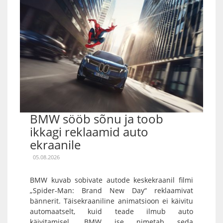
BMW sööb sõnu ja toob
ikkagi reklaamid auto
ekraanile
05.08.2026
BMW kuvab sobivate autode keskekraanil filmi
„Spider-Man: Brand New Day“ reklaamivat
bännerit. Täisekraaniline animatsioon ei käivitu
automaatselt, kuid teade ilmub auto
käivitamisel. BMW ise nimetab seda