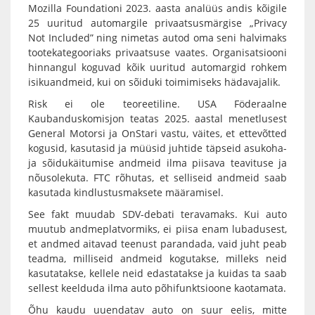
Mozilla Foundationi 2023. aasta analüüs andis kõigile
25 uuritud automargile privaatsusmärgise „Privacy
Not Included” ning nimetas autod oma seni halvimaks
tootekategooriaks privaatsuse vaates. Organisatsiooni
hinnangul koguvad kõik uuritud automargid rohkem
isikuandmeid, kui on sõiduki toimimiseks hädavajalik.
Risk ei ole teoreetiline. USA Föderaalne
Kaubanduskomisjon teatas 2025. aastal menetlusest
General Motorsi ja OnStari vastu, väites, et ettevõtted
kogusid, kasutasid ja müüsid juhtide täpseid asukoha-
ja sõidukäitumise andmeid ilma piisava teavituse ja
nõusolekuta. FTC rõhutas, et selliseid andmeid saab
kasutada kindlustusmaksete määramisel.
See fakt muudab SDV-debati teravamaks. Kui auto
muutub andmeplatvormiks, ei piisa enam lubadusest,
et andmed aitavad teenust parandada, vaid juht peab
teadma, milliseid andmeid kogutakse, milleks neid
kasutatakse, kellele neid edastatakse ja kuidas ta saab
sellest keelduda ilma auto põhifunktsioone kaotamata.
Õhu kaudu uuendatav auto on suur eelis, mitte