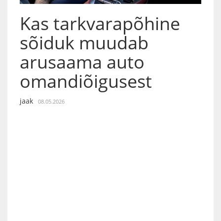
Kas tarkvarapõhine
sõiduk muudab
arusaama auto
omandiõigusest
jaak
08.05.2026