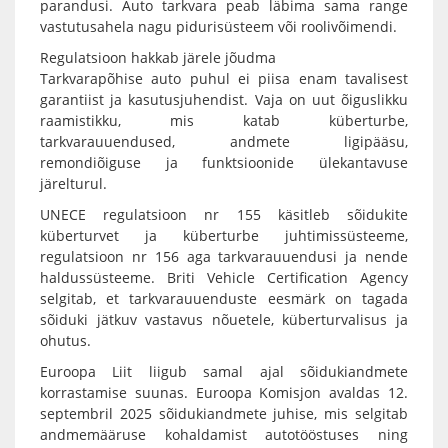
parandusi. Auto tarkvara peab läbima sama range
vastutusahela nagu pidurisüsteem või roolivõimendi.
Regulatsioon hakkab järele jõudma
Tarkvarapõhise auto puhul ei piisa enam tavalisest
garantiist ja kasutusjuhendist. Vaja on uut õiguslikku
raamistikku, mis katab küberturbe,
tarkvarauuendused, andmete ligipääsu,
remondiõiguse ja funktsioonide ülekantavuse
järelturul.
UNECE regulatsioon nr 155 käsitleb sõidukite
küberturvet ja küberturbe juhtimissüsteeme,
regulatsioon nr 156 aga tarkvarauuendusi ja nende
haldussüsteeme. Briti Vehicle Certification Agency
selgitab, et tarkvarauuenduste eesmärk on tagada
sõiduki jätkuv vastavus nõuetele, küberturvalisus ja
ohutus.
Euroopa Liit liigub samal ajal sõidukiandmete
korrastamise suunas. Euroopa Komisjon avaldas 12.
septembril 2025 sõidukiandmete juhise, mis selgitab
andmemääruse kohaldamist autotööstuses ning