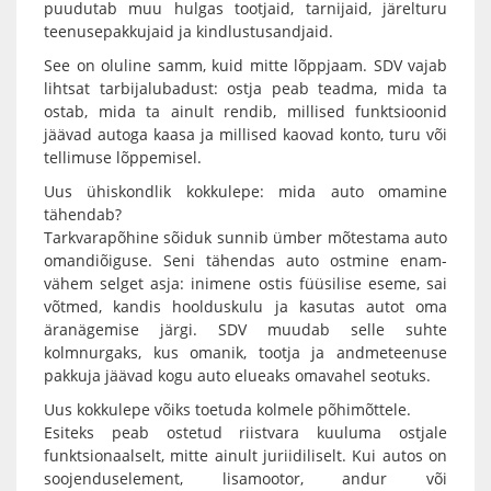
puudutab muu hulgas tootjaid, tarnijaid, järelturu
teenusepakkujaid ja kindlustusandjaid.
See on oluline samm, kuid mitte lõppjaam. SDV vajab
lihtsat tarbijalubadust: ostja peab teadma, mida ta
ostab, mida ta ainult rendib, millised funktsioonid
jäävad autoga kaasa ja millised kaovad konto, turu või
tellimuse lõppemisel.
Uus ühiskondlik kokkulepe: mida auto omamine
tähendab?
Tarkvarapõhine sõiduk sunnib ümber mõtestama auto
omandiõiguse. Seni tähendas auto ostmine enam-
vähem selget asja: inimene ostis füüsilise eseme, sai
võtmed, kandis hoolduskulu ja kasutas autot oma
äranägemise järgi. SDV muudab selle suhte
kolmnurgaks, kus omanik, tootja ja andmeteenuse
pakkuja jäävad kogu auto elueaks omavahel seotuks.
Uus kokkulepe võiks toetuda kolmele põhimõttele.
Esiteks peab ostetud riistvara kuuluma ostjale
funktsionaalselt, mitte ainult juriidiliselt. Kui autos on
soojenduselement, lisamootor, andur või