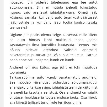
nõuavad juhi pidevat tähelepanu ega tee autot
autonoomseks. Siin ei müüda pelgalt lukustatud
nuppu, vaid arenevat juhiabitarkvara. Ometi jääb
küsimus samaks: kui palju auto tegelikust väärtusest
jääb ostjale ja kui palju jääb tootja kontrollitavaks
teenuseks?
Õiglane piir peaks olema selge. Riistvara, mille klient
on auto hinnas kinni maksnud, peab jääma
kasutatavaks ilma kunstliku kuutasuta. Teenus, mis
nõuab pidevat arendust, väliseid andmeid,
pilvetaristut ja turvatuge, võib olla tellimus. Tarbija
peab enne ostu nägema, kumb on kumb.
Andmed on uus kütus, aga juht ei tohi muutuda
tooraineks
Tarkvarapõhine auto kogub paratamatult andmeid.
See mõõdab kiirendust, pidurdust, sõidumarsruuti,
energiakulu, tarkvaravigu, juhiabisüsteemide käitumist
ja sageli ka kasutaja eelistusi. Osa andmeid on vajalik
ohutuse, hoolduse ja tootearenduse jaoks. Osa liigub
aga kiiresti äriliselt tundlikule territooriumile.