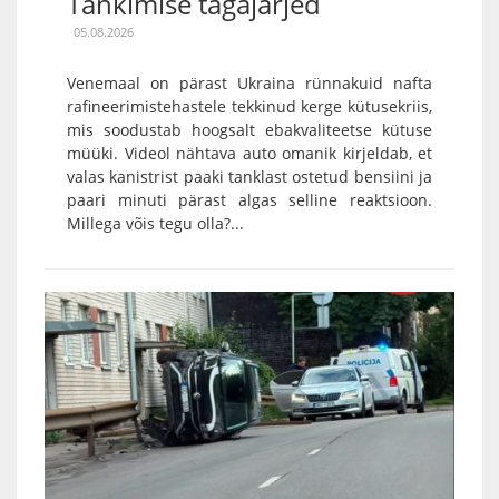
Tankimise tagajärjed
05.08.2026
Venemaal on pärast Ukraina rünnakuid nafta
rafineerimistehastele tekkinud kerge kütusekriis,
mis soodustab hoogsalt ebakvaliteetse kütuse
müüki. Videol nähtava auto omanik kirjeldab, et
valas kanistrist paaki tanklast ostetud bensiini ja
paari minuti pärast algas selline reaktsioon.
Millega võis tegu olla?...