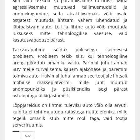
Siin võib tekkida ka paradoksaalne turunišš. Mida
agressiivsemaks muutuvad tellimusmudelid ja
andmekogumine, seda atraktiivsemaks võib osale
ostjatest muutuda lihtsam, vähem ühendatud ja
läbipaistvam auto. Loll ja lihtne auto võib muutuda
luksuseks mitte tehnoloogilise vaesuse, vaid
kasutusvabaduse pärast.
Tarkvarapõhine sõiduk poleseega iseenesest
probleem. Probleem tekib siis, kui tehnoloogiline
areng pöördub omaniku vastu. Parimal juhul annab
SDV meile turvalisema, kauem ajakohase ja paremini
toimiva auto. Halvimal juhul annab see tootjale lihtsalt
mobiilse makseplatvormi, mille juht muutub
andmepunktiks ja püsikliendiks isegi pärast
ostulepingu allkirjastamist.
Lõppjäreldus on lihtne: tuleviku auto võib olla arvuti,
kuid ta ei tohi muutuda ratastega nutitelefoniks, mille
tegelik omanik istub mitte rooli taga, vaid tootja
serveriruumis.
SDV