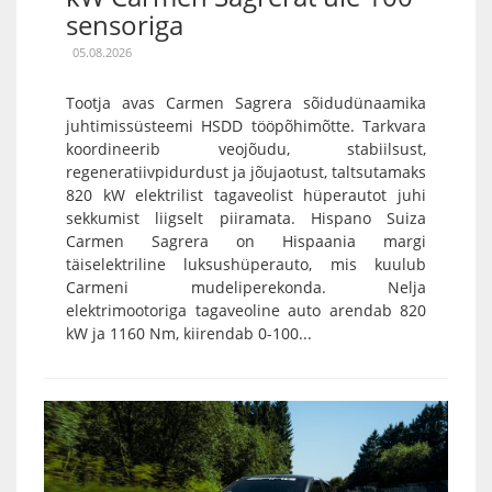
sensoriga
05.08.2026
Tootja avas Carmen Sagrera sõidudünaamika
juhtimissüsteemi HSDD tööpõhimõtte. Tarkvara
koordineerib veojõudu, stabiilsust,
regeneratiivpidurdust ja jõujaotust, taltsutamaks
820 kW elektrilist tagaveolist hüperautot juhi
sekkumist liigselt piiramata. Hispano Suiza
Carmen Sagrera on Hispaania margi
täiselektriline luksushüperauto, mis kuulub
Carmeni mudeliperekonda. Nelja
elektrimootoriga tagaveoline auto arendab 820
kW ja 1160 Nm, kiirendab 0-100...