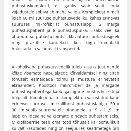
puhastuskomplekti, et igaüks saab sealt enda
vajadustele sobiva abimehe valida. Komplektist nimelt
leiab 60 ml suuruse
puhastusvedeliku
, kahes erinevas
suuruses mikrofiibrist puhastuslappi, 2 märga
puhastuspaberit ja 8 puhastuspulka. Lisaks veel ka
õhupumba
,
puhastuspintsli
, klaviatuuri puhastusgeeli
ning praktilise kandekoti, kus kogu komplekti
hoiustada ja vajadusel transportida.
Alkoholivaba
puhastusvedelik
tuleb kasuks just nende
kõige visamate näpujälgede kõrvaldamisel ning aitab
tõhusalt eemaldada tolmu ja mustuse erinevatelt
ekraanidelt. Koostöös mikrofiiberriide ja märgade
puhastuspaberitega kaob igasugune mustus kiiresti ja
hõlpsalt. Kodak puhastuskomplekt on varustatud kahe
erinevas suuruses mikrofiibrist puhastuslapiga. 30 ×
30 cm sobib suurematele pindadele ja 15 × 11,5 cm
lapp on ideaalne väiksemate pindade puhastamiseks.
Mikrofiiberriie
teeb oma tööd tõhusalt ka loomulikult
kuivalt kasutades ning on seejuures seadmetega õrn