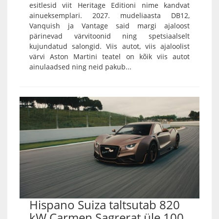
esitlesid viit Heritage Editioni nime kandvat
ainueksemplari. 2027. mudeliaasta DB12,
Vanquish ja Vantage said margi ajaloost
pärinevad värvitoonid ning spetsiaalselt
kujundatud salongid. Viis autot, viis ajaloolist
värvi Aston Martini teatel on kõik viis autot
ainulaadsed ning neid pakub...
Hispano Suiza taltsutab 820
kW Carmen Sagrerat üle 100