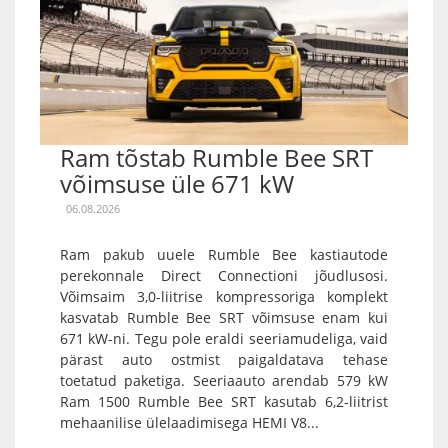
Ram tõstab Rumble Bee SRT
võimsuse üle 671 kW
06.08.2026
Ram pakub uuele Rumble Bee kastiautode
perekonnale Direct Connectioni jõudlusosi.
Võimsaim 3,0-liitrise kompressoriga komplekt
kasvatab Rumble Bee SRT võimsuse enam kui
671 kW-ni. Tegu pole eraldi seeriamudeliga, vaid
pärast auto ostmist paigaldatava tehase
toetatud paketiga. Seeriaauto arendab 579 kW
Ram 1500 Rumble Bee SRT kasutab 6,2-liitrist
mehaanilise ülelaadimisega HEMI V8...