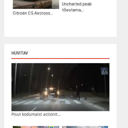
Uncharted peab
tõestama,...
Citroën C5 Aircross...
HUVITAV
Pisut kodumaist actionit...