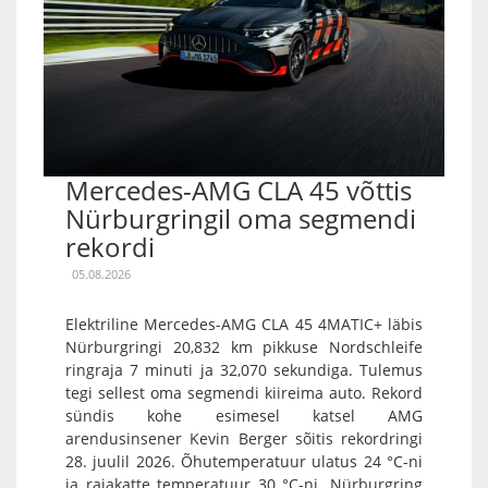
Mercedes-AMG CLA 45 võttis
Nürburgringil oma segmendi
rekordi
05.08.2026
Elektriline Mercedes-AMG CLA 45 4MATIC+ läbis
Nürburgringi 20,832 km pikkuse Nordschleife
ringraja 7 minuti ja 32,070 sekundiga. Tulemus
tegi sellest oma segmendi kiireima auto. Rekord
sündis kohe esimesel katsel AMG
arendusinsener Kevin Berger sõitis rekordringi
28. juulil 2026. Õhutemperatuur ulatus 24 °C-ni
ja rajakatte temperatuur 30 °C-ni. Nürburgring