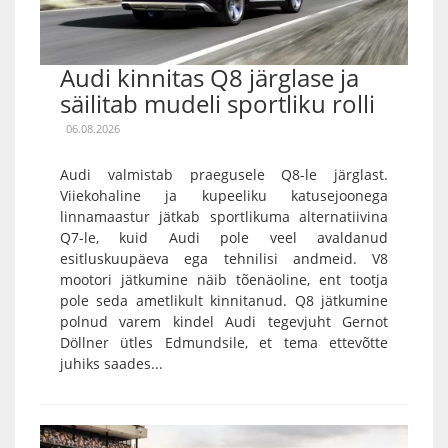
Audi kinnitas Q8 järglase ja
säilitab mudeli sportliku rolli
06.08.2026
Audi valmistab praegusele Q8-le järglast.
Viiekohaline ja kupeeliku katusejoonega
linnamaastur jätkab sportlikuma alternatiivina
Q7-le, kuid Audi pole veel avaldanud
esitluskuupäeva ega tehnilisi andmeid. V8
mootori jätkumine näib tõenäoline, ent tootja
pole seda ametlikult kinnitanud. Q8 jätkumine
polnud varem kindel Audi tegevjuht Gernot
Döllner ütles Edmundsile, et tema ettevõtte
juhiks saades...