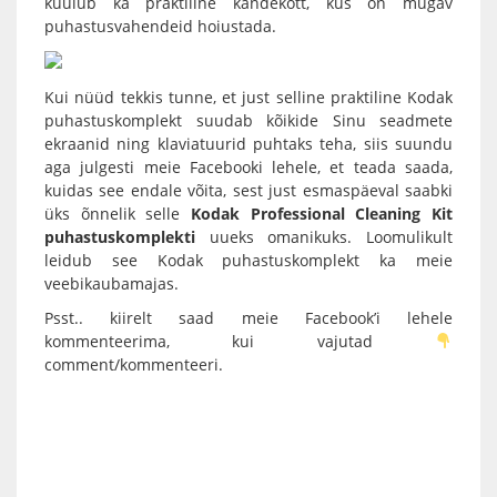
kuulub ka praktiline kandekott, kus on mugav
puhastusvahendeid hoiustada.
Kui nüüd tekkis tunne, et just selline praktiline
Kodak
puhastuskomplekt
suudab kõikide Sinu seadmete
ekraanid ning klaviatuurid puhtaks teha, siis suundu
aga julgesti meie
Facebooki lehele
, et teada saada,
kuidas see endale võita, sest just esmaspäeval saabki
üks õnnelik selle
Kodak Professional Cleaning Kit
puhastuskomplekti
uueks omanikuks. Loomulikult
leidub see Kodak puhastuskomplekt ka meie
veebikaubamajas
.
Psst.. kiirelt saad meie Facebook’i lehele
kommenteerima, kui vajutad
comment/kommenteeri.