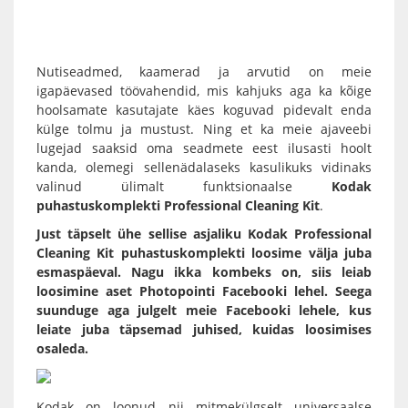
Nutiseadmed, kaamerad ja arvutid on meie
igapäevased töövahendid, mis kahjuks aga ka kõige
hoolsamate kasutajate käes koguvad pidevalt enda
külge tolmu ja mustust. Ning et ka meie ajaveebi
lugejad saaksid oma seadmete eest ilusasti hoolt
kanda, olemegi sellenädalaseks kasulikuks vidinaks
valinud ülimalt funktsionaalse
Kodak
puhastuskomplekti Professional Cleaning Kit
.
Just täpselt ühe sellise asjaliku Kodak Professional
Cleaning Kit puhastuskomplekti loosime välja juba
esmaspäeval.
Nagu ikka kombeks on, siis leiab
loosimine aset
Photopointi Facebooki
lehel. Seega
suunduge aga julgelt meie
Facebooki lehele
, kus
leiate juba täpsemad juhised, kuidas loosimises
osaleda.
Kodak on loonud nii mitmekülgselt universaalse