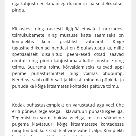
ega kahjusta ei ekraani ega kaamera läätse delikaatset
pinda.
Kitsastest ning raskesti ligipääsetavatest nurkadest
tolmukübemete ning mustuse kätte saamiseks on
komplektis kolm praktilist vahendit. Kõige
tagasihoidlikumad nendest on 8 puhastuspulka, mille
spetsiaalselt disainitud peenikesed otsad saavad
ohutult ning pinda kahjustamata kätte mustuse ning
tolmu. Suurema tolmu kõrvaldamiseks tulevad appi
pehme
puhastuspintsel
ning võimas
õhupump
.
Nendega saab ülilihtsalt ja kiiresti minema pühkida ja
puhuda ka kõige kitsamates kohtades peituva tolmu.
Kodak puhastuskomplekt
on varustatud aga veel ühe
eriti põneva tegelasega – klaviatuuri puhastusgeeliga.
Tegemist on vormi hoidva geeliga, mis on võimeline
pugema klaviatuuri kõige kitsamatesse kohtadesse
ning tõmbab kõik sodi klahvide vahelt välja. Komplekti