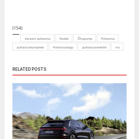
(154)
ekraani puhastus
Kodak
Õhupump
Puhastus
puhastuskomplekt
Puhastuslapp
puhastusvedelik
rss
RELATED POSTS