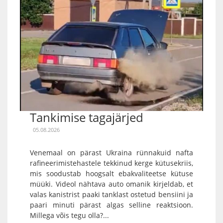
Tankimise tagajärjed
05.08.2026
Venemaal on pärast Ukraina rünnakuid nafta
rafineerimistehastele tekkinud kerge kütusekriis,
mis soodustab hoogsalt ebakvaliteetse kütuse
müüki. Videol nähtava auto omanik kirjeldab, et
valas kanistrist paaki tanklast ostetud bensiini ja
paari minuti pärast algas selline reaktsioon.
Millega võis tegu olla?...