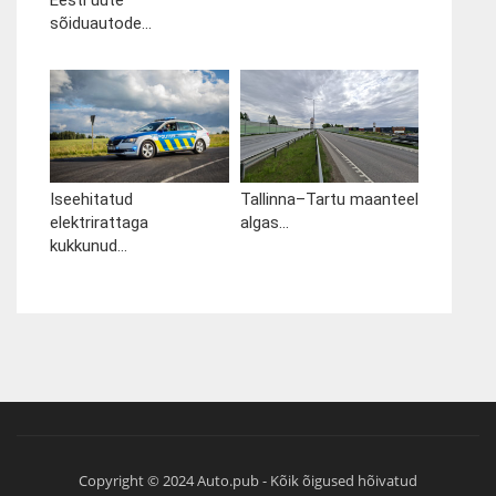
sõiduautode...
Iseehitatud
Tallinna–Tartu maanteel
elektrirattaga
algas...
kukkunud...
Copyright © 2024 Auto.pub - Kõik õigused hõivatud