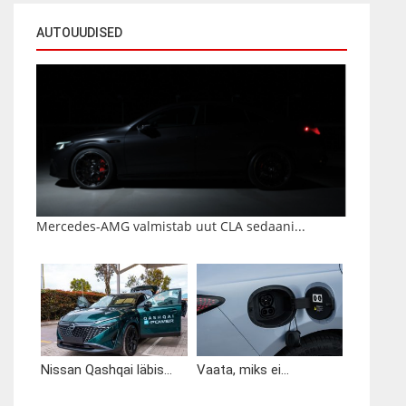
AUTOUUDISED
Mercedes-AMG valmistab uut CLA sedaani...
Nissan Qashqai läbis...
Vaata, miks ei...