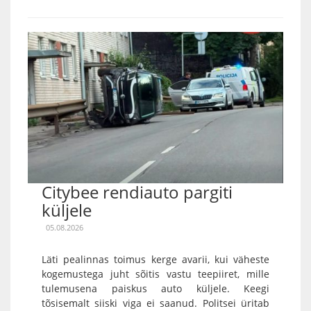
Citybee rendiauto pargiti
küljele
05.08.2026
Läti pealinnas toimus kerge avarii, kui väheste
kogemustega juht sõitis vastu teepiiret, mille
tulemusena paiskus auto küljele. Keegi
tõsisemalt siiski viga ei saanud. Politsei üritab