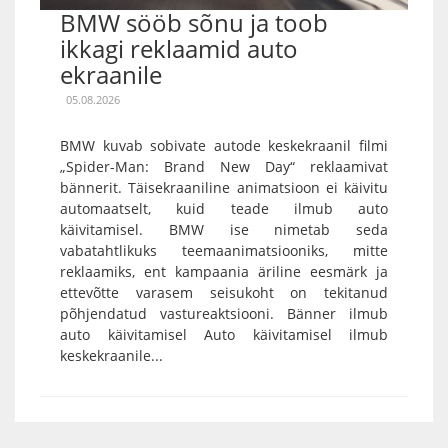
BMW sööb sõnu ja toob
ikkagi reklaamid auto
ekraanile
05.08.2026
BMW kuvab sobivate autode keskekraanil filmi
„Spider-Man: Brand New Day“ reklaamivat
bännerit. Täisekraaniline animatsioon ei käivitu
automaatselt, kuid teade ilmub auto
käivitamisel. BMW ise nimetab seda
vabatahtlikuks teemaanimatsiooniks, mitte
reklaamiks, ent kampaania äriline eesmärk ja
ettevõtte varasem seisukoht on tekitanud
põhjendatud vastureaktsiooni. Bänner ilmub
auto käivitamisel Auto käivitamisel ilmub
keskekraanile...