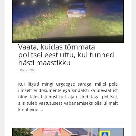
Vaata, kuidas tõmmata
politsei eest uttu, kui tunned
hästi maastikku
06.08.2026
Kui liigud mingi ürgaegse saraga, millel pole
ilmselt ei dokumente ega kindalsti ka ülevaatust
ning täiesti juhuslikult ajab sind taga politsei,
siis tuleb vastutusest vabanemiseks olla ülimalt
kreatiivne....