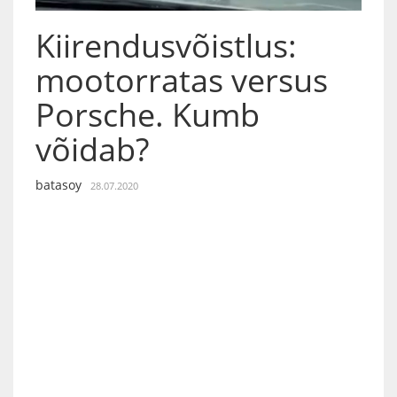
Kiirendusvõistlus:
mootorratas versus
Porsche. Kumb
võidab?
batasoy
28.07.2020