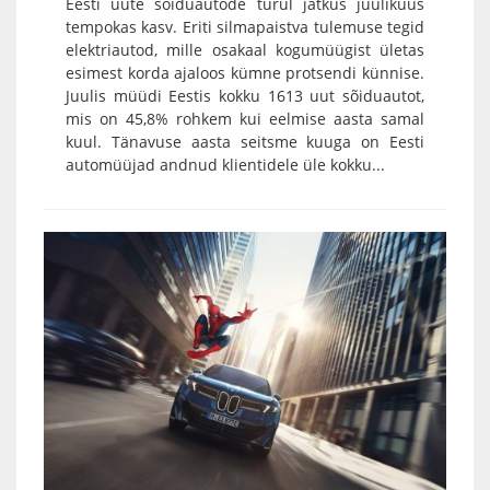
Eesti uute sõiduautode turul jätkus juulikuus
tempokas kasv. Eriti silmapaistva tulemuse tegid
elektriautod, mille osakaal kogumüügist ületas
esimest korda ajaloos kümne protsendi künnise.
Juulis müüdi Eestis kokku 1613 uut sõiduautot,
mis on 45,8% rohkem kui eelmise aasta samal
kuul. Tänavuse aasta seitsme kuuga on Eesti
automüüjad andnud klientidele üle kokku...