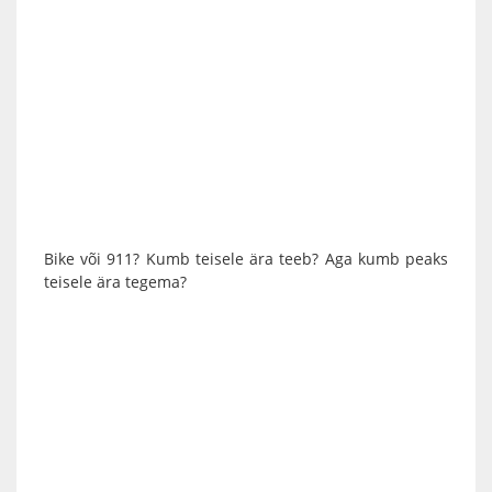
Bike või 911? Kumb teisele ära teeb? Aga kumb peaks
teisele ära tegema?