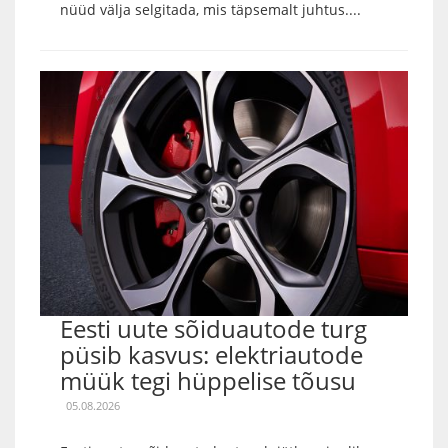
nüüd välja selgitada, mis täpsemalt juhtus....
Eesti uute sõiduautode turg
püsib kasvus: elektriautode
müük tegi hüppelise tõusu
05.08.2026