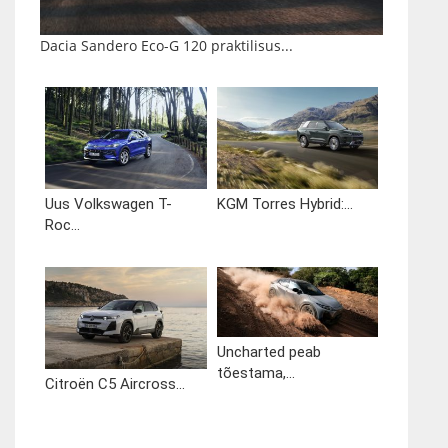
Dacia Sandero Eco-G 120 praktilisus...
Uus Volkswagen T-
KGM Torres Hybrid:...
Roc...
Uncharted peab
tõestama,...
Citroën C5 Aircross...