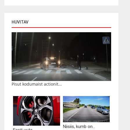
HUVITAV
Pisut kodumaist actionit...
Niisiis, kumb on...
Eesti uute