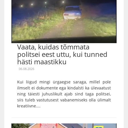
Vaata, kuidas tõmmata
politsei eest uttu, kui tunned
hästi maastikku
06.08.2026
Kui liigud mingi ürgaegse saraga, millel pole
ilmselt ei dokumente ega kindalsti ka ülevaatust
ning täiesti juhuslikult ajab sind taga politsei,
siis tuleb vastutusest vabanemiseks olla ülimalt
kreatiivne....