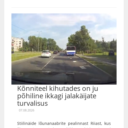
Kõnniteel kihutades on ju
põhiline ikkagi jalakäijate
turvalisus
07.08.2026
Stiilinäide lõunanaabrite pealinnast Riiast, kus