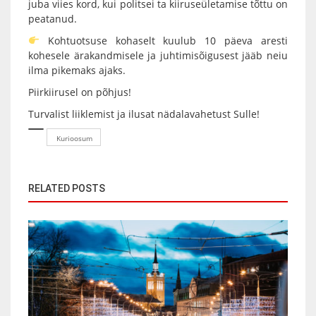
juba viies kord, kui politsei ta kiiruseületamise tõttu on
peatanud.
Kohtuotsuse kohaselt kuulub 10 päeva aresti
kohesele ärakandmisele ja juhtimisõigusest jääb neiu
ilma pikemaks ajaks.
Piirkiirusel on põhjus!
Turvalist liiklemist ja ilusat nädalavahetust Sulle!
Kurioosum
RELATED POSTS