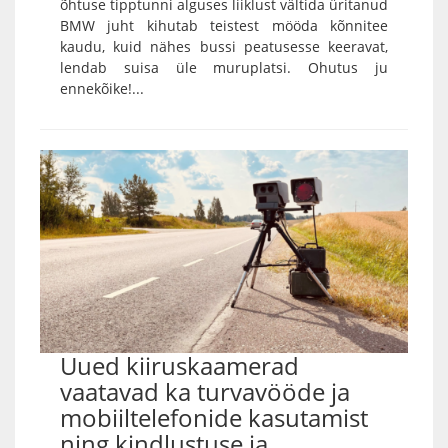
õhtuse tipptunni alguses liiklust vältida üritanud
BMW juht kihutab teistest mööda kõnnitee
kaudu, kuid nähes bussi peatusesse keeravat,
lendab suisa üle muruplatsi. Ohutus ju
ennekõike!...
Uued kiiruskaamerad
vaatavad ka turvavööde ja
mobiiltelefonide kasutamist
ning kindlustuse ja