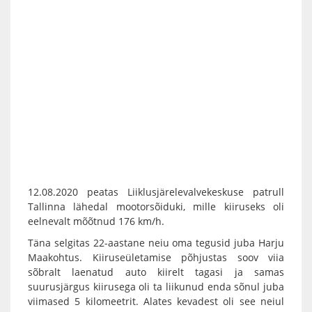
12.08.2020 peatas Liiklusjärelevalvekeskuse patrull
Tallinna lähedal mootorsõiduki, mille kiiruseks oli
eelnevalt mõõtnud 176 km/h.
Täna selgitas 22-aastane neiu oma tegusid juba Harju
Maakohtus. Kiiruseületamise põhjustas soov viia
sõbralt laenatud auto kiirelt tagasi ja samas
suurusjärgus kiirusega oli ta liikunud enda sõnul juba
viimased 5 kilomeetrit. Alates kevadest oli see neiul