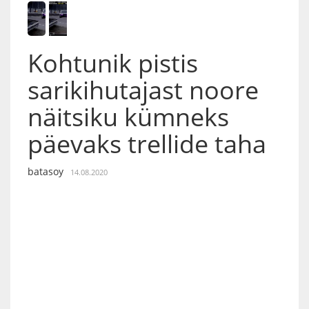
Kohtunik pistis
sarikihutajast noore
näitsiku kümneks
päevaks trellide taha
batasoy
14.08.2020