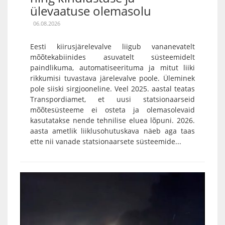
ülevaatuse olemasolu
06.08.2026
Eesti kiirusjärelevalve liigub vananevatelt
mõõtekabiinides asuvatelt süsteemidelt
paindlikuma, automatiseerituma ja mitut liiki
rikkumisi tuvastava järelevalve poole. Üleminek
pole siiski sirgjooneline. Veel 2025. aastal teatas
Transpordiamet, et uusi statsionaarseid
mõõtesüsteeme ei osteta ja olemasolevaid
kasutatakse nende tehnilise eluea lõpuni. 2026.
aasta ametlik liiklusohutuskava näeb aga taas
ette nii vanade statsionaarsete süsteemide...