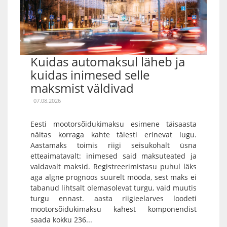
Kuidas automaksul läheb ja
kuidas inimesed selle
maksmist väldivad
07.08.2026
Eesti mootorsõidukimaksu esimene täisaasta
näitas korraga kahte täiesti erinevat lugu.
Aastamaks toimis riigi seisukohalt üsna
etteaimatavalt: inimesed said maksuteated ja
valdavalt maksid. Registreerimistasu puhul läks
aga algne prognoos suurelt mööda, sest maks ei
tabanud lihtsalt olemasolevat turgu, vaid muutis
turgu ennast. aasta riigieelarves loodeti
mootorsõidukimaksu kahest komponendist
saada kokku 236...