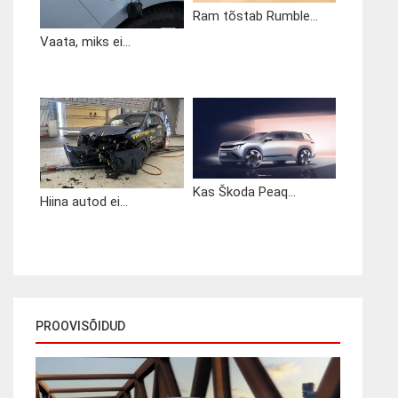
Ram tõstab Rumble...
Vaata, miks ei...
Kas Škoda Peaq...
Hiina autod ei...
PROOVISÕIDUD