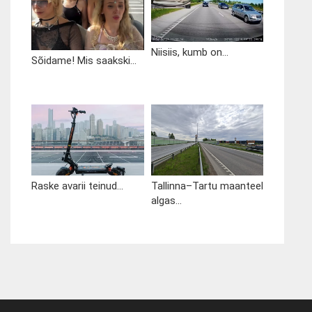
Niisiis, kumb on...
Sõidame! Mis saakski...
Raske avarii teinud...
Tallinna–Tartu maanteel
algas...