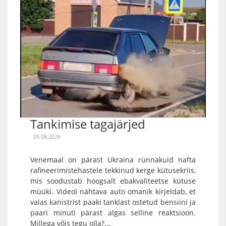
Tankimise tagajärjed
05.08.2026
Venemaal on pärast Ukraina rünnakuid nafta
rafineerimistehastele tekkinud kerge kütusekriis,
mis soodustab hoogsalt ebakvaliteetse kütuse
müüki. Videol nähtava auto omanik kirjeldab, et
valas kanistrist paaki tanklast ostetud bensiini ja
paari minuti pärast algas selline reaktsioon.
Millega võis tegu olla?...