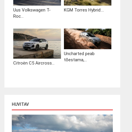
Uus Volkswagen T-
KGM Torres Hybrid:...
Roc...
Uncharted peab
tõestama,...
Citroën C5 Aircross...
HUVITAV