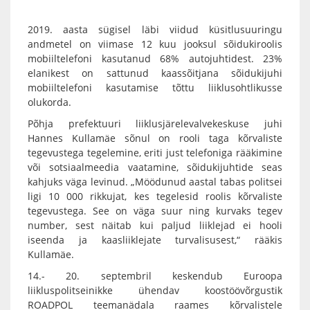
2019. aasta sügisel läbi viidud küsitlusuuringu
andmetel on viimase 12 kuu jooksul sõidukiroolis
mobiiltelefoni kasutanud 68% autojuhtidest. 23%
elanikest on sattunud kaassõitjana sõidukijuhi
mobiiltelefoni kasutamise tõttu liiklusohtlikusse
olukorda.
Põhja prefektuuri liiklusjärelevalvekeskuse juhi
Hannes Kullamäe sõnul on rooli taga kõrvaliste
tegevustega tegelemine, eriti just telefoniga rääkimine
või sotsiaalmeedia vaatamine, sõidukijuhtide seas
kahjuks väga levinud. „Möödunud aastal tabas politsei
ligi 10 000 rikkujat, kes tegelesid roolis kõrvaliste
tegevustega. See on väga suur ning kurvaks tegev
number, sest näitab kui paljud liiklejad ei hooli
iseenda ja kaasliiklejate turvalisusest,“ rääkis
Kullamäe.
14.- 20. septembril keskendub Euroopa
liikluspolitseinikke ühendav koostöövõrgustik
ROADPOL teemanädala raames kõrvalistele