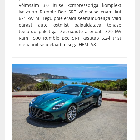
Võimsaim 3,0-liitrise kompressoriga komplekt
kasvatab Rumble Bee SRT võimsuse enam kui
671 kW-ni. Tegu pole eraldi seeriamudeliga, vaid
pärast auto ostmist paigaldatava tehase
toetatud paketiga. Seeriaauto arendab 579 kW
Ram 1500 Rumble Bee SRT kasutab 6,2-liitrist
mehaanilise ülelaadimisega HEMI V8...