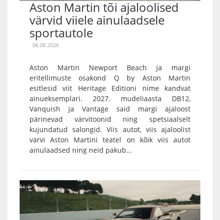
Aston Martin tõi ajaloolised
värvid viiele ainulaadsele
sportautole
06.08.2026
Aston Martin Newport Beach ja margi
eritellimuste osakond Q by Aston Martin
esitlesid viit Heritage Editioni nime kandvat
ainueksemplari. 2027. mudeliaasta DB12,
Vanquish ja Vantage said margi ajaloost
pärinevad värvitoonid ning spetsiaalselt
kujundatud salongid. Viis autot, viis ajaloolist
värvi Aston Martini teatel on kõik viis autot
ainulaadsed ning neid pakub...