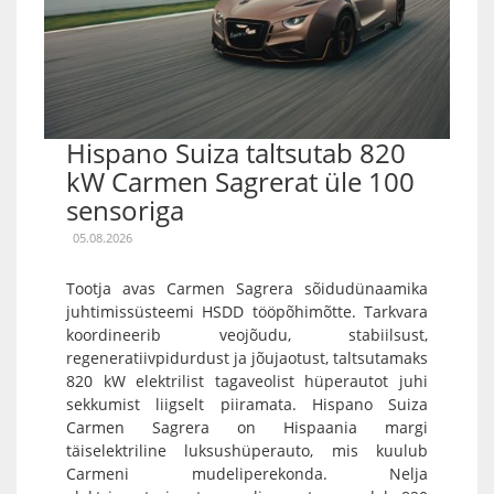
Hispano Suiza taltsutab 820
kW Carmen Sagrerat üle 100
sensoriga
05.08.2026
Tootja avas Carmen Sagrera sõidudünaamika
juhtimissüsteemi HSDD tööpõhimõtte. Tarkvara
koordineerib veojõudu, stabiilsust,
regeneratiivpidurdust ja jõujaotust, taltsutamaks
820 kW elektrilist tagaveolist hüperautot juhi
sekkumist liigselt piiramata. Hispano Suiza
Carmen Sagrera on Hispaania margi
täiselektriline luksushüperauto, mis kuulub
Carmeni mudeliperekonda. Nelja