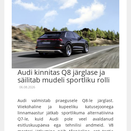
Audi kinnitas Q8 järglase ja
säilitab mudeli sportliku rolli
06.08.2026
Audi valmistab praegusele Q8-le järglast.
Viiekohaline ja kupeeliku katusejoonega
linnamaastur jätkab sportlikuma alternatiivina
Q7-le, kuid Audi pole veel avaldanud
esitluskuupäeva ega tehnilisi andmeid. V8