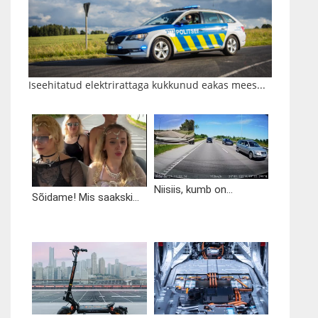
Iseehitatud elektrirattaga kukkunud eakas mees...
Niisiis, kumb on...
Sõidame! Mis saakski...