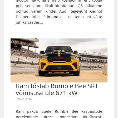
mootori jätkumine näib tõenäoline, ent tootja
pole seda ametlikult kinnitanud. Q8 jätkumine
polnud varem kindel Audi tegevjuht Gernot
Döllner ütles Edmundsile, et tema ettevõtte
juhiks saades...
Ram tõstab Rumble Bee SRT
võimsuse üle 671 kW
06.08.2026
Ram pakub uuele Rumble Bee kastiautode
perekonnale Direct Connectioni jõudlusosi.