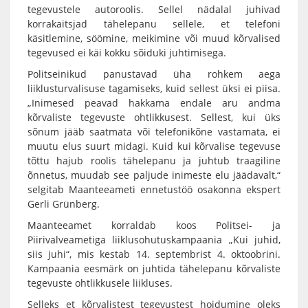
tegevustele autoroolis. Sellel nädalal juhivad
korrakaitsjad tähelepanu sellele, et telefoni
käsitlemine, söömine, meikimine või muud kõrvalised
tegevused ei käi kokku sõiduki juhtimisega.
Politseinikud panustavad üha rohkem aega
liiklusturvalisuse tagamiseks, kuid sellest üksi ei piisa.
„Inimesed peavad hakkama endale aru andma
kõrvaliste tegevuste ohtlikkusest. Sellest, kui üks
sõnum jääb saatmata või telefonikõne vastamata, ei
muutu elus suurt midagi. Kuid kui kõrvalise tegevuse
tõttu hajub roolis tähelepanu ja juhtub traagiline
õnnetus, muudab see paljude inimeste elu jäädavalt,“
selgitab Maanteeameti ennetustöö osakonna ekspert
Gerli Grünberg.
Maanteeamet korraldab koos Politsei- ja
Piirivalveametiga liiklusohutuskampaania „Kui juhid,
siis juhi“, mis kestab 14. septembrist 4. oktoobrini.
Kampaania eesmärk on juhtida tähelepanu kõrvaliste
tegevuste ohtlikkusele liikluses.
Selleks et kõrvalistest tegevustest hoidumine oleks