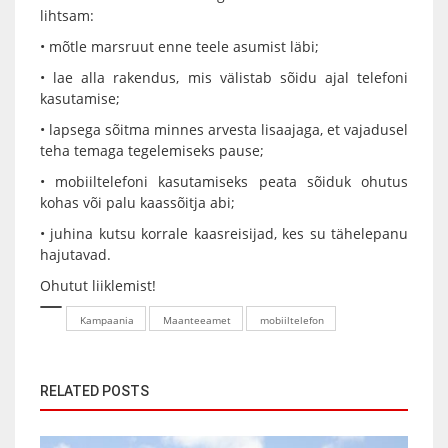
lihtsam:
• mõtle marsruut enne teele asumist läbi;
• lae alla rakendus, mis välistab sõidu ajal telefoni
kasutamise;
• lapsega sõitma minnes arvesta lisaajaga, et vajadusel
teha temaga tegelemiseks pause;
• mobiiltelefoni kasutamiseks peata sõiduk ohutus
kohas või palu kaassõitja abi;
• juhina kutsu korrale kaasreisijad, kes su tähelepanu
hajutavad.
Ohutut liiklemist!
Kampaania
Maanteeamet
mobiiltelefon
RELATED POSTS