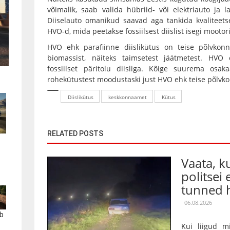
võimalik, saab valida hübriid- või elektriauto ja 
Diiselauto omanikud saavad aga tankida kvaliteetse
HVO-d, mida peetakse fossiilsest diislist isegi mootor
HVO ehk parafiinne diislikütus on teise põlvkonn
biomassist, näiteks taimsetest jäätmetest. HV
fossiilset päritolu diisliga. Kõige suurema osak
rohekütustest moodustaski just HVO ehk teise põlvko
Diislikütus
keskkonnaamet
Kütus
RELATED POSTS
Vaata, 
politsei 
tunned h
06.08.2026
b
Kui liigud m