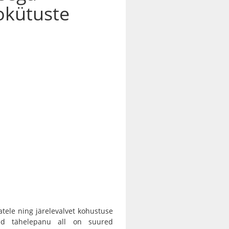
okütuste
tele ning järelevalvet kohustuse
ud tähelepanu all on suured