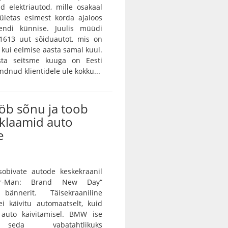
d elektriautod, mille osakaal
ületas esimest korda ajaloos
endi künnise. Juulis müüdi
 1613 uut sõiduautot, mis on
kui eelmise aasta samal kuul.
sta seitsme kuuga on Eesti
dnud klientidele üle kokku...
b sõnu ja toob
eklaamid auto
e
bivate autode keskekraanil
der-Man: Brand New Day“
 bännerit. Täisekraaniline
i käivitu automaatselt, kuid
auto käivitamisel. BMW ise
seda vabatahtlikuks