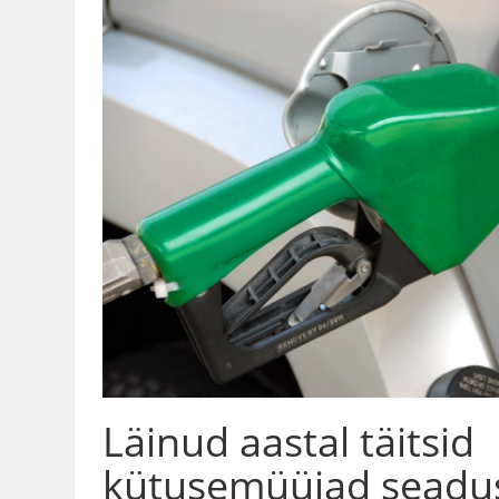
Läinud aastal täitsid
kütusemüüjad seadu