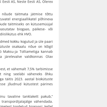
 Eesti AS, Neste Eesti AS, Olerex
l nõude täitmata jätmise tõttu
tuvatel energiaallikatel põhineva
õude täitmiseks on kütusemüüjal
kasutatav biogaas, päikese- või
diislikütus ehk HVO.
ndmed kokku kogutud ja üle paari
kütuste osakaalu nõue on kõigil
öö Maksu-ja Tolliametiga kannab
tja järelevalve valdkonnas Olav
est, et vähemalt 7,5% tarbimisse
ult ning seeläbi väheneks õhku
a täitis 2023. aastal biokütuste
sse jõudnud kütustest pärines
sinu tavaline tanklakett pakub,”
 transpordijalajälge vähendada.
metest toodetud biogaasi; kellel