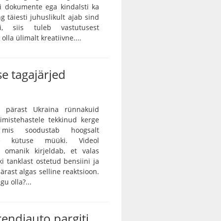
ei dokumente ega kindalsti ka
g täiesti juhuslikult ajab sind
ei, siis tuleb vastutusest
lla ülimalt kreatiivne....
e tagajärjed
 pärast Ukraina rünnakuid
rimistehastele tekkinud kerge
, mis soodustab hoogsalt
tse kütuse müüki. Videol
 omanik kirjeldab, et valas
ki tanklast ostetud bensiini ja
ärast algas selline reaktsioon.
gu olla?...
rendiauto pargiti