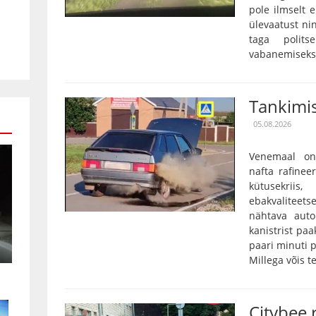
pole ilmselt 
ülevaatust nin
taga polits
vabanemiseks o
Tankimis
05.08.2026
Venemaal on
nafta rafinee
kütusekriis
ebakvalitee
nähtava auto
kanistrist paa
paari minuti p
Millega võis te
Citybee 