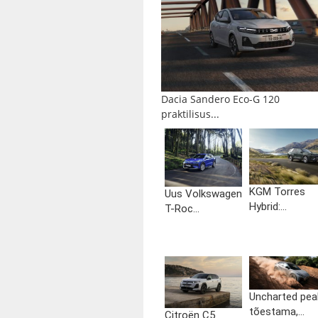
Dacia Sandero Eco-G 120
praktilisus...
KGM Torres
Uus Volkswagen
Hybrid:...
T-Roc...
Uncharted pea
tõestama,...
Citroën C5