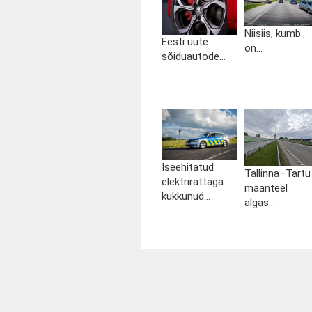
Niisiis, kumb
Eesti uute
on...
sõiduautode...
Iseehitatud
Tallinna–Tartu
elektrirattaga
maanteel
kukkunud...
algas...