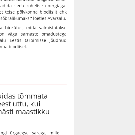
laadida seda rohelise energiaga.
t teise põlvkonna biodiislit ehk
isõbralikumaks,“ loetles Avarsalu.
a biokütus, mida valmistatakse
O on väga sarnaste omadustega
aalu Eestis tarbimisse jõudnud
nna biodiisel.
kuidas tõmmata
eest uttu, kui
ästi maastikku
ingi ürgaegse saraga, millel