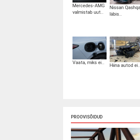
Mercedes-AMG
Nissan Qashqa
valmistab uut...
läbis...
Vaata, miks ei...
Hiina autod ei..
PROOVISÕIDUD