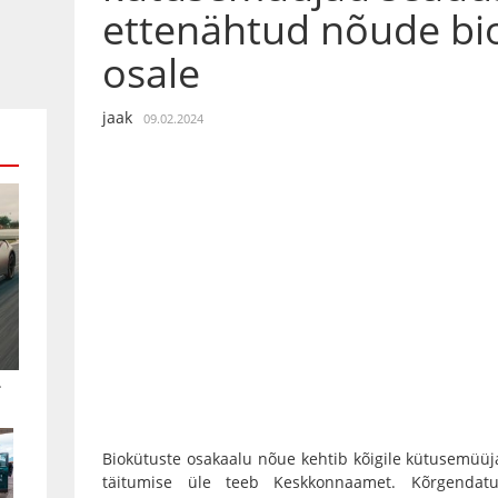
ettenähtud nõude bi
osale
jaak
09.02.2024
.
Biokütuste osakaalu nõue kehtib kõigile kütusemüüja
täitumise üle teeb Keskkonnaamet. Kõrgendat