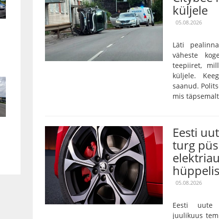
küljele
05.08.2026
Läti pealinn
väheste kog
teepiiret, m
küljele. Kee
saanud. Polits
mis täpsemalt 
Eesti uu
turg püs
elektria
hüppeli
05.08.2026
Eesti uute 
juulikuus tem