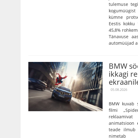
tulemuse tegi
kogumüügist 
kümne prots
Eestis kokku
45,8% rohkem 
Tänavuse aa
automüüjad an
BMW söö
ikkagi r
ekraanil
05.08.2026
BMW kuvab so
filmi „Spi
reklaamivat
animatsioon e
teade ilmub 
nimetab 