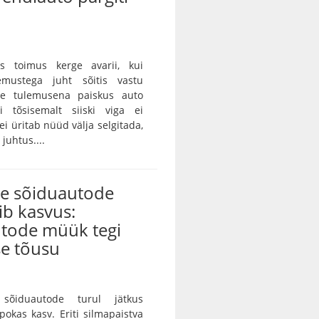
as toimus kerge avarii, kui
emustega juht sõitis vastu
ille tulemusena paiskus auto
gi tõsisemalt siiski viga ei
ei üritab nüüd välja selgitada,
juhtus....
te sõiduautode
ib kasvus:
utode müük tegi
se tõusu
sõiduautode turul jätkus
pokas kasv. Eriti silmapaistva