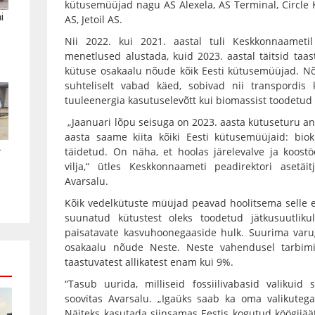
kütusemüüjad nagu AS Alexela, AS Terminal, Circle K
i
AS, Jetoil AS.
Nii 2022. kui 2021. aastal tuli Keskkonnaameti
menetlused alustada, kuid 2023. aastal täitsid taas
kütuse osakaalu nõude kõik Eesti kütusemüüjad. N
suhteliselt vabad käed, sobivad nii transpordis 
tuuleenergia kasutuselevõtt kui biomassist toodetud 
„Jaanuari lõpu seisuga on 2023. aasta kütuseturu a
aasta saame kiita kõiki Eesti kütusemüüjaid: bio
.
täidetud. On näha, et hoolas järelevalve ja koost
vilja,“ ütles Keskkonnaameti peadirektori asetäi
Avarsalu.
Kõik vedelkütuste müüjad peavad hoolitsema selle e
suunatud kütustest oleks toodetud jätkusuutlik
paisatavate kasvuhoonegaaside hulk. Suurima varug
osakaalu nõude Neste. Neste vahendusel tarbimi
taastuvatest allikatest enam kui 9%.
“Tasub uurida, milliseid fossiilivabasid valikuid 
soovitas Avarsalu. „Igaüks saab ka oma valikutega
Näiteks kasutada siinsamas Eestis kogutud köögijäät