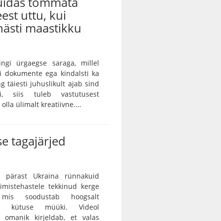
kuidas tõmmata
eest uttu, kui
ästi maastikku
ingi ürgaegse saraga, millel
ei dokumente ega kindalsti ka
g täiesti juhuslikult ajab sind
ei, siis tuleb vastutusest
lla ülimalt kreatiivne....
e tagajärjed
 pärast Ukraina rünnakuid
rimistehastele tekkinud kerge
, mis soodustab hoogsalt
tse kütuse müüki. Videol
 omanik kirjeldab, et valas