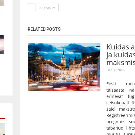
Kurioosum
.
RELATED POSTS
Kuidas 
ja kuida
maksmis
07.08.2026
Eesti moot
täisaasta nä
erinevat lu
seisukohalt ü
said maksut
Registreerim
prognoos su
tabanud lihts
muutis turgu