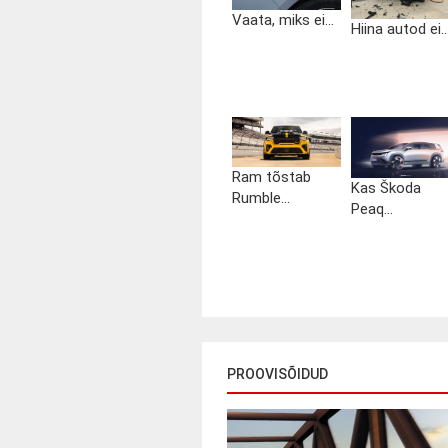
Vaata, miks ei...
Hiina autod ei..
Ram tõstab
Kas Škoda
Rumble...
Peaq...
PROOVISÕIDUD