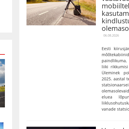
mobiilte
kasutami
kindlust
olemaso
06.08.2026
Eesti kiirusj
mõõtekabiini
paindlikuma,
liiki rikkumis
Üleminek pol
2025. aastal 
statsionaarse
olemasolevaid
eluea lõpu
liiklusohutu
vanade statsi