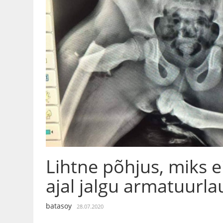
Lihtne põhjus, miks e
ajal jalgu armatuurla
batasoy
28.07.2020