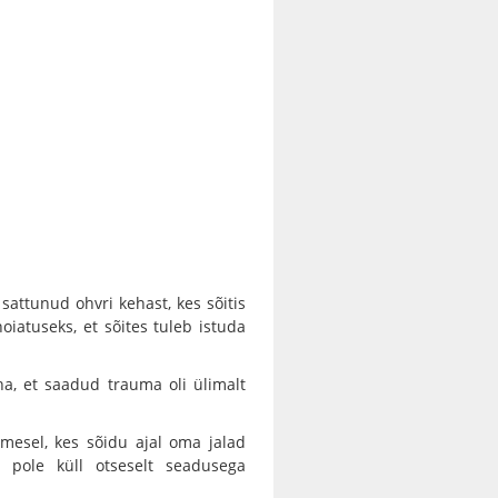
 sattunud ohvri kehast, kes sõitis
oiatuseks, et sõites tuleb istuda
äha, et saadud trauma oli ülimalt
nimesel, kes sõidu ajal oma jalad
e pole küll otseselt seadusega