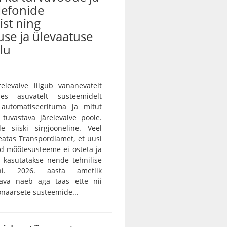
lefonide
st ning
use ja ülevaatuse
lu
ärelevalve liigub vananevatelt
des asuvatelt süsteemidelt
 automatiseerituma ja mitut
i tuvastava järelevalve poole.
e siiski sirgjooneline. Veel
teatas Transpordiamet, et uusi
id mõõtesüsteeme ei osteta ja
 kasutatakse nende tehnilise
ni. 2026. aasta ametlik
skava näeb aga taas ette nii
onaarsete süsteemide...