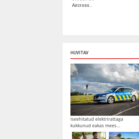
Aircross...
HUVITAV
Iseehitatud elektrirattaga
kukkunud eakas mees...