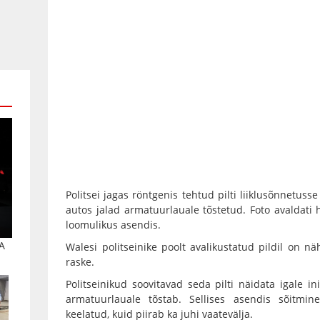
Politsei jagas röntgenis tehtud pilti liiklusõnnetusse
autos jalad armatuurlauale tõstetud. Foto avaldati h
loomulikus asendis.
A
Walesi politseinike poolt avalikustatud pildil on n
raske.
Politseinikud soovitavad seda pilti näidata igale i
armatuurlauale tõstab. Sellises asendis sõitmin
keelatud, kuid piirab ka juhi vaatevälja.