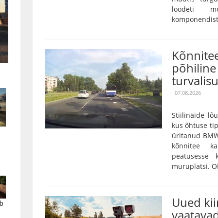
loodeti mo
komponendist 
Kõnnitee
põhiline 
turvalis
07.08.2026
Stiilinäide lõ
kus õhtuse tip
üritanud BMW
kõnnitee k
peatusesse 
muruplatsi. Oh
Uued ki
b
vaatavad