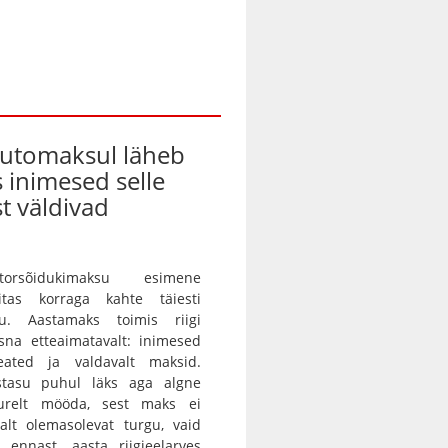
automaksul läheb
s inimesed selle
t väldivad
orsõidukimaksu esimene
itas korraga kahte täiesti
gu. Aastamaks toimis riigi
sna etteaimatavalt: inimesed
eated ja valdavalt maksid.
istasu puhul läks aga algne
urelt mööda, sest maks ei
alt olemasolevat turgu, vaid
 ennast. aasta riigieelarves