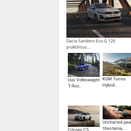
Dacia Sandero Eco-G 120
praktilisus...
KGM Torres
Uus Volkswagen
Hybrid:...
T-Roc...
Uncharted pea
tõestama,...
Citroën C5