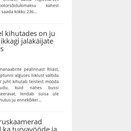
otorsõidukimaksu kahest
saada kokku 236...
l kihutades on ju
ikkagi jalakäijate
us
unanaabrite pealinnast Riiast,
ptunni alguses liiklust vältida
 juht kihutab teistest mööda
audu, kuid nähes bussi
keeravat, lendab suisa üle
utus ju ennekõike!...
iruskaamerad
 ka turvavööde ja