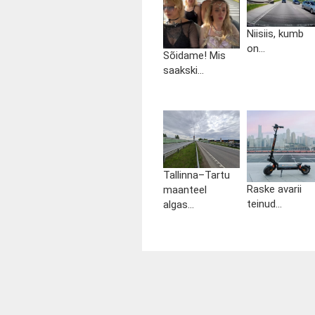
Niisiis, kumb
on...
Sõidame! Mis
saakski...
Tallinna–Tartu
Raske avarii
maanteel
teinud...
algas...