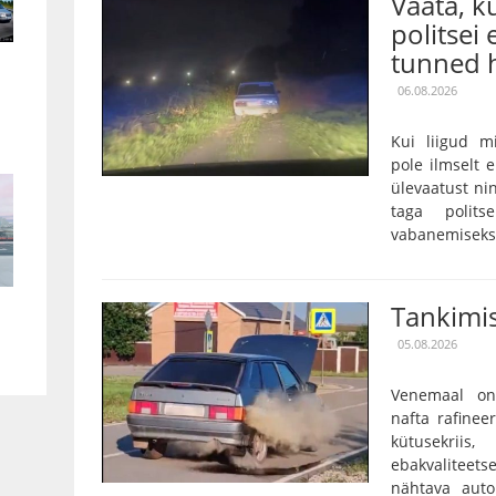
Vaata, 
politsei 
tunned h
06.08.2026
Kui liigud m
pole ilmselt 
ülevaatust nin
taga polits
vabanemiseks o
Tankimis
05.08.2026
Venemaal on
nafta rafinee
kütusekriis
ebakvalitee
nähtava auto