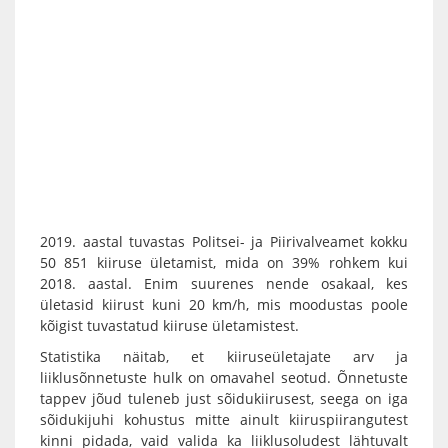
2019. aastal tuvastas Politsei- ja Piirivalveamet kokku
50 851 kiiruse ületamist, mida on 39% rohkem kui
2018. aastal. Enim suurenes nende osakaal, kes
ületasid kiirust kuni 20 km/h, mis moodustas poole
kõigist tuvastatud kiiruse ületamistest.
Statistika näitab, et kiiruseületajate arv ja
liiklusõnnetuste hulk on omavahel seotud. Õnnetuste
tappev jõud tuleneb just sõidukiirusest, seega on iga
sõidukijuhi kohustus mitte ainult kiiruspiirangutest
kinni pidada, vaid valida ka liiklusoludest lähtuvalt