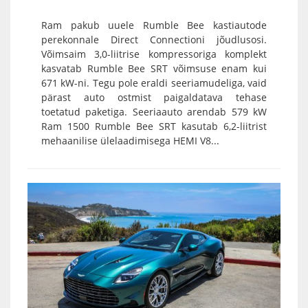
Ram pakub uuele Rumble Bee kastiautode
perekonnale Direct Connectioni jõudlusosi.
Võimsaim 3,0-liitrise kompressoriga komplekt
kasvatab Rumble Bee SRT võimsuse enam kui
671 kW-ni. Tegu pole eraldi seeriamudeliga, vaid
pärast auto ostmist paigaldatava tehase
toetatud paketiga. Seeriaauto arendab 579 kW
Ram 1500 Rumble Bee SRT kasutab 6,2-liitrist
mehaanilise ülelaadimisega HEMI V8...