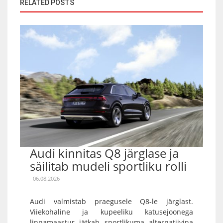
RELATED POSTS
Audi kinnitas Q8 järglase ja
säilitab mudeli sportliku rolli
06.08.2026
Audi valmistab praegusele Q8-le järglast.
Viiekohaline ja kupeeliku katusejoonega
linnamaastur jätkab sportlikuma alternatiivina