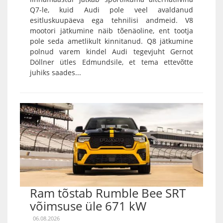
Q7-le, kuid Audi pole veel avaldanud
esitluskuupäeva ega tehnilisi andmeid. V8
mootori jätkumine näib tõenäoline, ent tootja
pole seda ametlikult kinnitanud. Q8 jätkumine
polnud varem kindel Audi tegevjuht Gernot
Döllner ütles Edmundsile, et tema ettevõtte
juhiks saades...
Ram tõstab Rumble Bee SRT
võimsuse üle 671 kW
06.08.2026