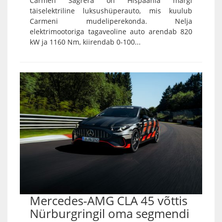
Carmen Sagrera on Hispaania margi
täiselektriline luksushüperauto, mis kuulub
Carmeni mudeliperekonda. Nelja
elektrimootoriga tagaveoline auto arendab 820
kW ja 1160 Nm, kiirendab 0-100...
Mercedes-AMG CLA 45 võttis
Nürburgringil oma segmendi