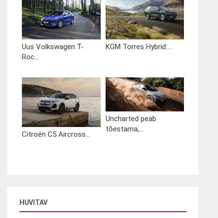
Uus Volkswagen T-
KGM Torres Hybrid:...
Roc...
Uncharted peab
tõestama,...
Citroën C5 Aircross...
HUVITAV