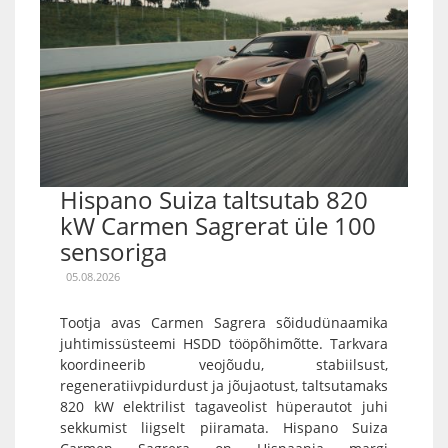
Hispano Suiza taltsutab 820
kW Carmen Sagrerat üle 100
sensoriga
05.08.2026
Tootja avas Carmen Sagrera sõidudünaamika
juhtimissüsteemi HSDD tööpõhimõtte. Tarkvara
koordineerib veojõudu, stabiilsust,
regeneratiivpidurdust ja jõujaotust, taltsutamaks
820 kW elektrilist tagaveolist hüperautot juhi
sekkumist liigselt piiramata. Hispano Suiza