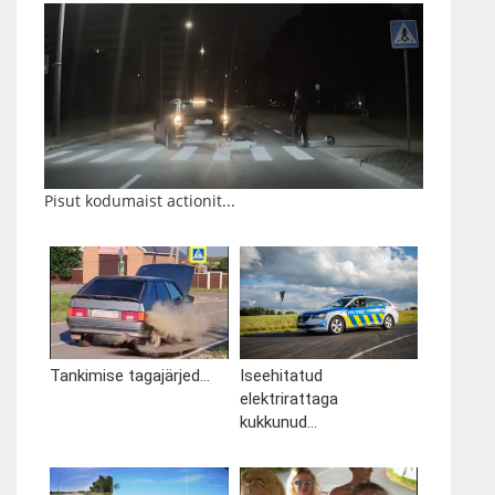
Pisut kodumaist actionit...
Tankimise tagajärjed...
Iseehitatud
elektrirattaga
kukkunud...