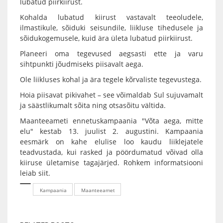
lubatud piirkiirust.
Kohalda lubatud kiirust vastavalt teeoludele,
ilmastikule, sõiduki seisundile, liikluse tihedusele ja
sõidukogemusele, kuid ära ületa lubatud piirkiirust.
Planeeri oma tegevused aegsasti ette ja varu
sihtpunkti jõudmiseks piisavalt aega.
Ole liikluses kohal ja ära tegele kõrvaliste tegevustega.
Hoia piisavat pikivahet – see võimaldab Sul sujuvamalt
ja säästlikumalt sõita ning otsasõitu vältida.
Maanteeameti ennetuskampaania "Võta aega, mitte
elu" kestab 13. juulist 2. augustini. Kampaania
eesmärk on kahe elulise loo kaudu liiklejatele
teadvustada, kui rasked ja pöördumatud võivad olla
kiiruse ületamise tagajärjed. Rohkem informatsiooni
leiab siit
.
Kampaania
Maanteeamet