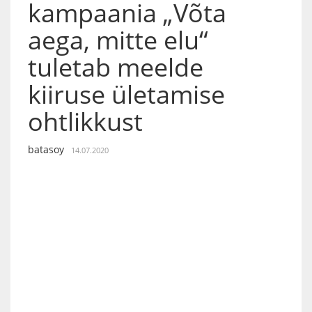
kampaania „Võta
aega, mitte elu“
tuletab meelde
kiiruse ületamise
ohtlikkust
batasoy
14.07.2020