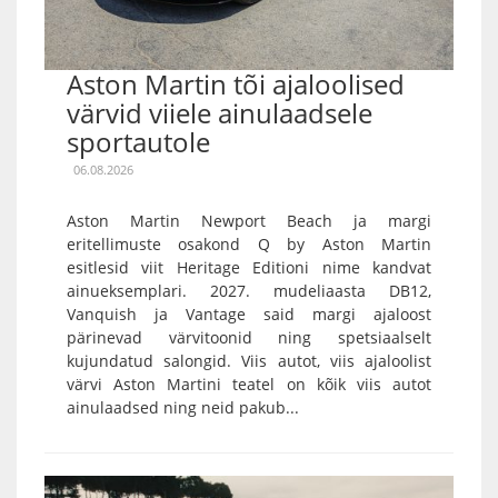
Aston Martin tõi ajaloolised
värvid viiele ainulaadsele
sportautole
06.08.2026
Aston Martin Newport Beach ja margi
eritellimuste osakond Q by Aston Martin
esitlesid viit Heritage Editioni nime kandvat
ainueksemplari. 2027. mudeliaasta DB12,
Vanquish ja Vantage said margi ajaloost
pärinevad värvitoonid ning spetsiaalselt
kujundatud salongid. Viis autot, viis ajaloolist
värvi Aston Martini teatel on kõik viis autot
ainulaadsed ning neid pakub...