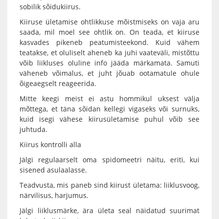
sobilik sõidukiirus.
Kiiruse ületamise ohtlikkuse mõistmiseks on vaja aru
saada, mil moel see ohtlik on. On teada, et kiiruse
kasvades pikeneb peatumisteekond. Kuid vähem
teatakse, et oluliselt aheneb ka juhi vaateväli, mistõttu
võib liikluses oluline info jääda märkamata. Samuti
väheneb võimalus, et juht jõuab ootamatule ohule
õigeaegselt reageerida.
Mitte keegi meist ei astu hommikul uksest välja
mõttega, et täna sõidan kellegi vigaseks või surnuks,
kuid isegi vähese kiirusületamise puhul võib see
juhtuda.
Kiirus kontrolli alla
Jälgi regulaarselt oma spidomeetri näitu, eriti, kui
sisened asulaalasse.
Teadvusta, mis paneb sind kiirust ületama: liiklusvoog,
närvilisus, harjumus.
Jälgi liiklusmärke, ära ületa seal näidatud suurimat