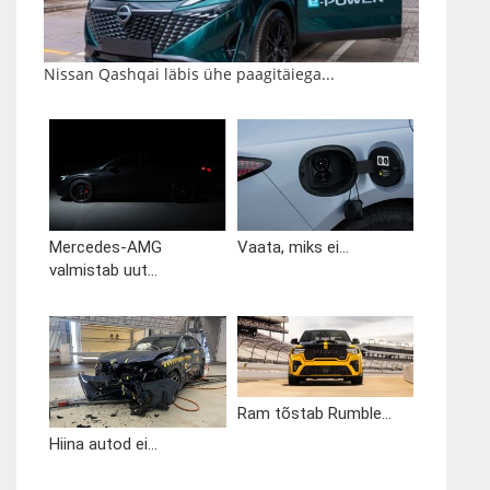
Nissan Qashqai läbis ühe paagitäiega...
Mercedes-AMG
Vaata, miks ei...
valmistab uut...
Ram tõstab Rumble...
Hiina autod ei...