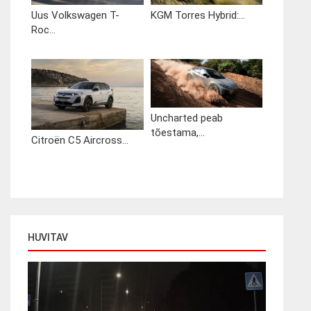
Uus Volkswagen T-
KGM Torres Hybrid:...
Roc...
Uncharted peab
tõestama,...
Citroën C5 Aircross...
HUVITAV