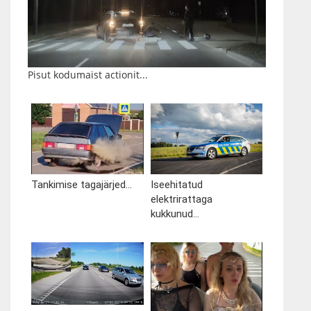
Pisut kodumaist actionit...
Tankimise tagajärjed...
Iseehitatud
elektrirattaga
kukkunud...