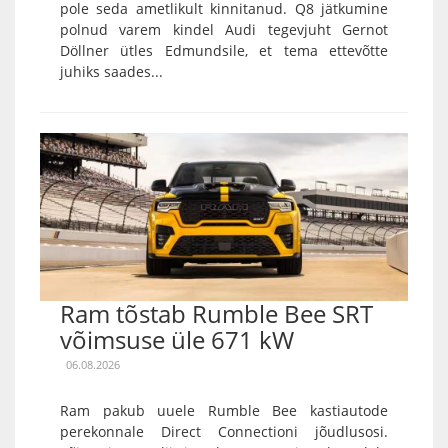
pole seda ametlikult kinnitanud. Q8 jätkumine
polnud varem kindel Audi tegevjuht Gernot
Döllner ütles Edmundsile, et tema ettevõtte
juhiks saades...
Ram tõstab Rumble Bee SRT
võimsuse üle 671 kW
06.08.2026
Ram pakub uuele Rumble Bee kastiautode
perekonnale Direct Connectioni jõudlusosi.