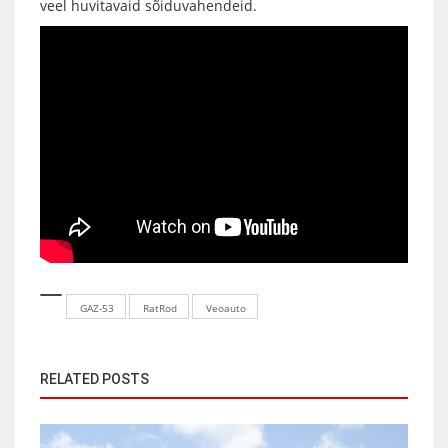
veel huvitavaid sõiduvahendeid.
GAZ-53
RatRod
Veoauto
RELATED POSTS