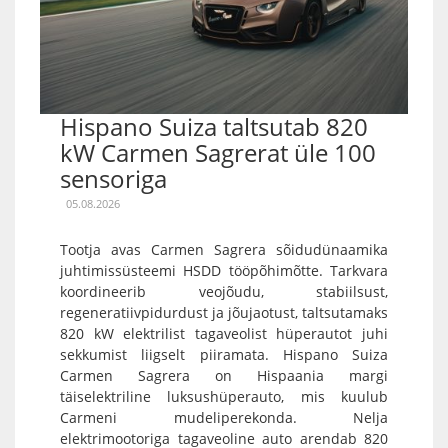
Hispano Suiza taltsutab 820
kW Carmen Sagrerat üle 100
sensoriga
05.08.2026
Tootja avas Carmen Sagrera sõidudünaamika
juhtimissüsteemi HSDD tööpõhimõtte. Tarkvara
koordineerib veojõudu, stabiilsust,
regeneratiivpidurdust ja jõujaotust, taltsutamaks
820 kW elektrilist tagaveolist hüperautot juhi
sekkumist liigselt piiramata. Hispano Suiza
Carmen Sagrera on Hispaania margi
täiselektriline luksushüperauto, mis kuulub
Carmeni mudeliperekonda. Nelja
elektrimootoriga tagaveoline auto arendab 820