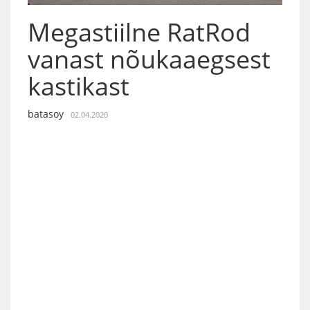
Megastiilne RatRod
vanast nõukaaegsest
kastikast
batasoy
02.04.2020