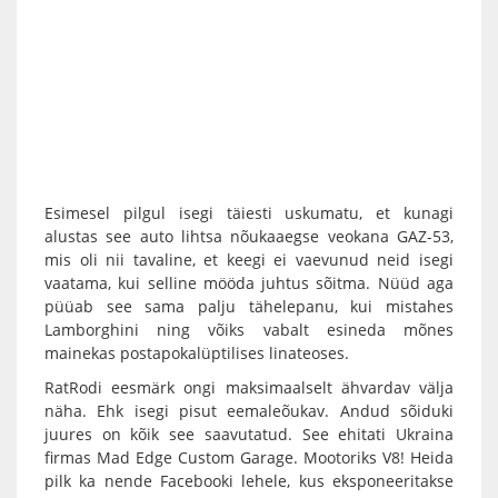
Esimesel pilgul isegi täiesti uskumatu, et kunagi
alustas see auto lihtsa nõukaaegse veokana GAZ-53,
mis oli nii tavaline, et keegi ei vaevunud neid isegi
vaatama, kui selline mööda juhtus sõitma. Nüüd aga
püüab see sama palju tähelepanu, kui mistahes
Lamborghini ning võiks vabalt esineda mõnes
mainekas postapokalüptilises linateoses.
RatRodi eesmärk ongi maksimaalselt ähvardav välja
näha. Ehk isegi pisut eemaleõukav. Andud sõiduki
juures on kõik see saavutatud. See ehitati Ukraina
firmas Mad Edge Custom Garage. Mootoriks V8! Heida
pilk ka nende Facebooki lehele, kus eksponeeritakse