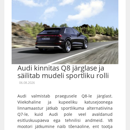
Audi kinnitas Q8 järglase ja
säilitab mudeli sportliku rolli
06.08.2026
Audi valmistab praegusele Q8-le järglast.
Viiekohaline ja kupeeliku katusejoonega
linnamaastur jätkab sportlikuma alternatiivina
Q7-le, kuid Audi pole veel avaldanud
esitluskuupäeva ega tehnilisi andmeid. V8
mootori jätkumine näib tõenäoline, ent tootja