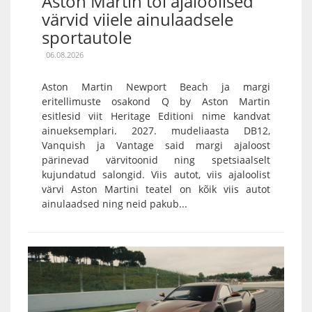
Aston Martin tõi ajaloolised
värvid viiele ainulaadsele
sportautole
06.08.2026
Aston Martin Newport Beach ja margi
eritellimuste osakond Q by Aston Martin
esitlesid viit Heritage Editioni nime kandvat
ainueksemplari. 2027. mudeliaasta DB12,
Vanquish ja Vantage said margi ajaloost
pärinevad värvitoonid ning spetsiaalselt
kujundatud salongid. Viis autot, viis ajaloolist
värvi Aston Martini teatel on kõik viis autot
ainulaadsed ning neid pakub...