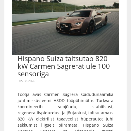
Hispano Suiza taltsutab 820
kW Carmen Sagrerat üle 100
sensoriga
05.08.2026
Tootja avas Carmen Sagrera sõidudünaamika
juhtimissüsteemi HSDD tööpõhimõtte. Tarkvara
koordineerib veojõudu, stabiilsust,
regeneratiivpidurdust ja jõujaotust, taltsutamaks
820 kW elektrilist tagaveolist hüperautot juhi
sekkumist liigselt piiramata. Hispano Suiza