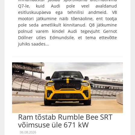
Q7-le, kuid Audi pole veel avaldanud
esitluskuupäeva ega tehnilisi andmeid. V8
mootori jätkumine näib tõenäoline, ent tootja
pole seda ametlikult kinnitanud. Q8 jätkumine
polnud varem kindel Audi tegevjuht Gernot
Döllner ütles Edmundsile, et tema ettevõtte
juhiks saades...
Ram tõstab Rumble Bee SRT
võimsuse üle 671 kW
06.08.2026