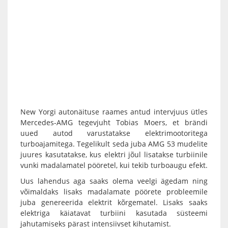
New Yorgi autonäituse raames antud intervjuus ütles
Mercedes-AMG tegevjuht Tobias Moers, et brändi
uued autod varustatakse elektrimootoritega
turboajamitega. Tegelikult seda juba AMG 53 mudelite
juures kasutatakse, kus elektri jõul lisatakse turbiinile
vunki madalamatel pööretel, kui tekib turboaugu efekt.
Uus lahendus aga saaks olema veelgi ägedam ning
võimaldaks lisaks madalamate pöörete probleemile
juba genereerida elektrit kõrgematel. Lisaks saaks
elektriga käiatavat turbiini kasutada süsteemi
jahutamiseks pärast intensiivset kihutamist.