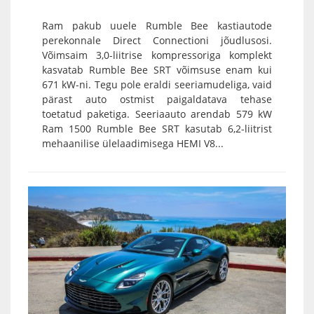
Ram pakub uuele Rumble Bee kastiautode
perekonnale Direct Connectioni jõudlusosi.
Võimsaim 3,0-liitrise kompressoriga komplekt
kasvatab Rumble Bee SRT võimsuse enam kui
671 kW-ni. Tegu pole eraldi seeriamudeliga, vaid
pärast auto ostmist paigaldatava tehase
toetatud paketiga. Seeriaauto arendab 579 kW
Ram 1500 Rumble Bee SRT kasutab 6,2-liitrist
mehaanilise ülelaadimisega HEMI V8...