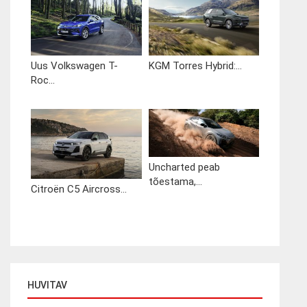
Uus Volkswagen T-
KGM Torres Hybrid:...
Roc...
Uncharted peab
tõestama,...
Citroën C5 Aircross...
HUVITAV