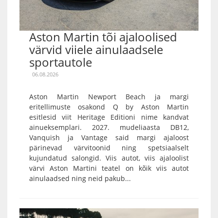
Aston Martin tõi ajaloolised
värvid viiele ainulaadsele
sportautole
06.08.2026
Aston Martin Newport Beach ja margi
eritellimuste osakond Q by Aston Martin
esitlesid viit Heritage Editioni nime kandvat
ainueksemplari. 2027. mudeliaasta DB12,
Vanquish ja Vantage said margi ajaloost
pärinevad värvitoonid ning spetsiaalselt
kujundatud salongid. Viis autot, viis ajaloolist
värvi Aston Martini teatel on kõik viis autot
ainulaadsed ning neid pakub...