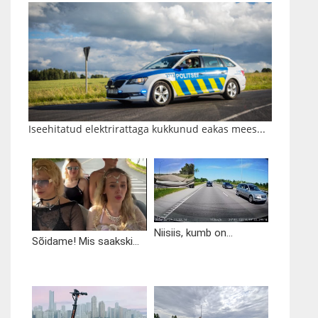
Iseehitatud elektrirattaga kukkunud eakas mees...
Niisiis, kumb on...
Sõidame! Mis saakski...