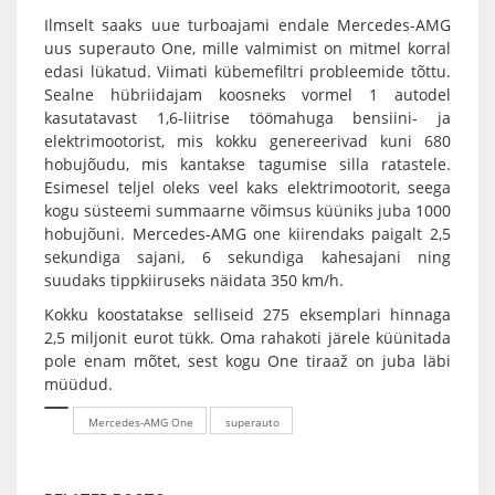
Ilmselt saaks uue turboajami endale Mercedes-AMG
uus superauto One, mille valmimist on mitmel korral
edasi lükatud. Viimati kübemefiltri probleemide tõttu.
Sealne hübriidajam koosneks vormel 1 autodel
kasutatavast 1,6-liitrise töömahuga bensiini- ja
elektrimootorist, mis kokku genereerivad kuni 680
hobujõudu, mis kantakse tagumise silla ratastele.
Esimesel teljel oleks veel kaks elektrimootorit, seega
kogu süsteemi summaarne võimsus küüniks juba 1000
hobujõuni. Mercedes-AMG one kiirendaks paigalt 2,5
sekundiga sajani, 6 sekundiga kahesajani ning
suudaks tippkiiruseks näidata 350 km/h.
Kokku koostatakse selliseid 275 eksemplari hinnaga
2,5 miljonit eurot tükk. Oma rahakoti järele küünitada
pole enam mõtet, sest kogu One tiraaž on juba läbi
müüdud.
Mercedes-AMG One
superauto