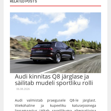
RELATED POSTS
Audi kinnitas Q8 järglase ja
säilitab mudeli sportliku rolli
06.08.2026
Audi valmistab praegusele Q8-le järglast.
Viiekohaline ja kupeeliku katusejoonega
linnamaastur jätkab sportlikuma alternatiivina