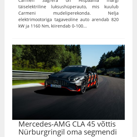
Carmen Sagrera on Hispaania margi
täiselektriline luksushüperauto, mis kuulub
Carmeni mudeliperekonda. Nelja
elektrimootoriga tagaveoline auto arendab 820
kW ja 1160 Nm, kiirendab 0-100...
Mercedes-AMG CLA 45 võttis
Nürburgringil oma segmendi