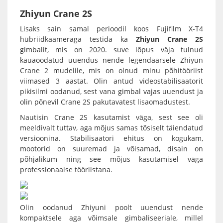
Zhiyun Crane 2S
Lisaks sain samal perioodil koos Fujifilm X-T4
hübriidkaameraga testida ka
Zhiyun Crane 2S
gimbalit, mis on 2020. suve lõpus väja tulnud
kauaoodatud uuendus nende legendaarsele Zhiyun
Crane 2 mudelile, mis on olnud minu põhitööriist
viimased 3 aastat. Olin antud videostabilisaatorit
pikisilmi oodanud, sest vana gimbal vajas uuendust ja
olin põnevil Crane 2S pakutavatest lisaomadustest.
Nautisin
Crane 2S
kasutamist väga, sest see oli
meeldivalt tuttav, aga mõjus samas tõsiselt täiendatud
versioonina.
Stabilisaatori
ehitus on kogukam,
mootorid on suuremad ja võisamad, disain on
põhjalikum ning see mõjus kasutamisel väga
professionaalse tööriistana.
Olin oodanud
Zhiyuni
poolt uuendust nende
kompaktsele aga võimsale gimbaliseeriale, millel