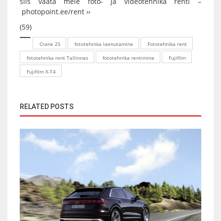
siis vaata meie foto- ja videotehnika renti –
photopoint.ee/rent ››
(59)
Crane 2S
fototehnika laenutamine
Fototehnika rent
fototehnika rent Tallinnas
fototehnika rentimine
Fujifilm
Fujifilm X-T4
RELATED POSTS