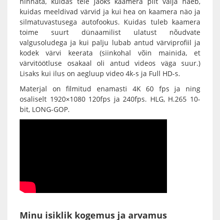
hinnata, kuidas teie jaoks kaamera pilt välja näeb,
kuidas meeldivad värvid ja kui hea on kaamera näo ja
silmatuvastusega autofookus. Kuidas tuleb kaamera
toime suurt dünaamilist ulatust nõudvate
valgusoludega ja kui palju lubab antud värviprofiil ja
kodek värvi keerata (siinkohal võin mainida, et
värvitöötluse osakaal oli antud videos väga suur.)
Lisaks kui ilus on aegluup video 4k-s ja Full HD-s.
Materjal on filmitud enamasti 4K 60 fps ja ning
osaliselt 1920×1080 120fps ja 240fps. HLG, H.265 10-
bit, LONG-GOP.
Minu isiklik kogemus ja arvamus