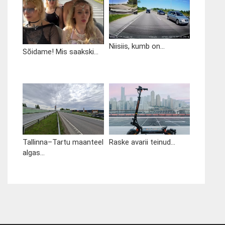
Niisiis, kumb on...
Sõidame! Mis saakski...
Tallinna–Tartu maanteel
Raske avarii teinud...
algas...