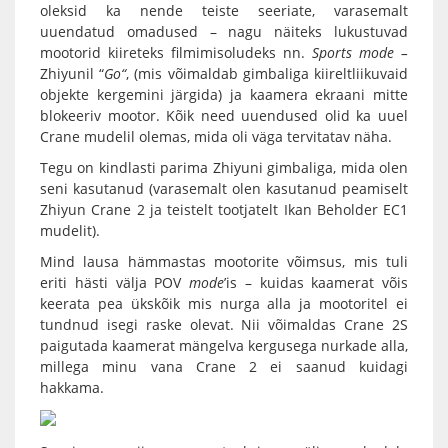
oleksid ka nende teiste seeriate, varasemalt
uuendatud omadused – nagu näiteks lukustuvad
mootorid kiireteks filmimisoludeks nn.
Sports mode –
Zhiyunil “
Go“
, (mis võimaldab gimbaliga kiireltliikuvaid
objekte kergemini järgida) ja kaamera ekraani mitte
blokeeriv mootor. Kõik need uuendused olid ka uuel
Crane mudelil olemas, mida oli väga tervitatav näha.
Tegu on kindlasti parima Zhiyuni gimbaliga, mida olen
seni kasutanud (varasemalt olen kasutanud peamiselt
Zhiyun Crane 2 ja teistelt tootjatelt Ikan Beholder EC1
mudelit).
Mind lausa hämmastas mootorite võimsus, mis tuli
eriti hästi välja POV
mode
’is – kuidas kaamerat võis
keerata pea ükskõik mis nurga alla ja mootoritel ei
tundnud isegi raske olevat. Nii võimaldas Crane 2S
paigutada kaamerat mängelva kergusega nurkade alla,
millega minu vana Crane 2 ei saanud kuidagi
hakkama.