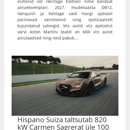
esitlesid viit Heritage Editioni nime kandvat
ainueksemplari. 2027. mudeliaasta DB12,
Vanquish ja Vantage said margi ajaloost
pärinevad värvitoonid ning spetsiaalselt
kujundatud salongid. Viis autot, viis ajaloolist
värvi Aston Martini teatel on kõik viis autot
ainulaadsed ning neid pakub...
Hispano Suiza taltsutab 820
kW Carmen Sagrerat üle 100