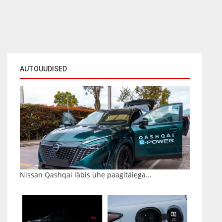
AUTOUUDISED
Nissan Qashqai läbis ühe paagitäiega...