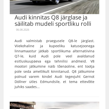
Audi kinnitas Q8 järglase ja
säilitab mudeli sportliku rolli
06.08.2026
Audi valmistab praegusele Q8-le järglast.
Viiekohaline ja kupeeliku katusejoonega
linnamaastur jätkab sportlikuma alternatiivina
Q7-le, kuid Audi pole veel avaldanud
esitluskuupäeva ega tehnilisi andmeid. V8
mootori jätkumine näib tõenäoline, ent tootja
pole seda ametlikult kinnitanud. Q8 jätkumine
polnud varem kindel Audi tegevjuht Gernot
Döllner ütles Edmundsile, et tema ettevõtte
juhiks saades...