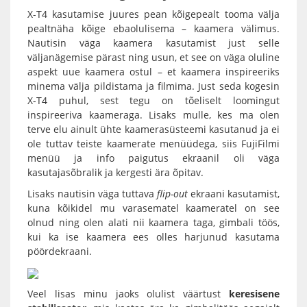
X-T4 kasutamise juures pean kõigepealt tooma välja
pealtnäha kõige ebaolulisema – kaamera välimus.
Nautisin väga kaamera kasutamist just selle
väljanägemise pärast ning usun, et see on väga oluline
aspekt uue kaamera ostul – et kaamera inspireeriks
minema välja pildistama ja filmima. Just seda kogesin
X-T4 puhul, sest tegu on tõeliselt loomingut
inspireeriva kaameraga. Lisaks mulle, kes ma olen
terve elu ainult ühte kaamerasüsteemi kasutanud ja ei
ole tuttav teiste kaamerate menüüdega, siis FujiFilmi
menüü ja info paigutus ekraanil oli väga
kasutajasõbralik ja kergesti ära õpitav.
Lisaks nautisin väga tuttava
flip-out
ekraani kasutamist,
kuna kõikidel mu varasematel kaameratel on see
olnud ning olen alati nii kaamera taga,
gimbali
töös,
kui ka ise kaamera ees olles harjunud kasutama
pöördekraani.
Veel lisas minu jaoks olulist väärtust
keresisene