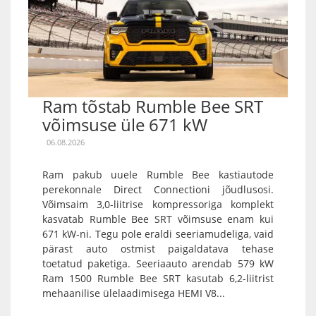
Ram tõstab Rumble Bee SRT
võimsuse üle 671 kW
06.08.2026
Ram pakub uuele Rumble Bee kastiautode
perekonnale Direct Connectioni jõudlusosi.
Võimsaim 3,0-liitrise kompressoriga komplekt
kasvatab Rumble Bee SRT võimsuse enam kui
671 kW-ni. Tegu pole eraldi seeriamudeliga, vaid
pärast auto ostmist paigaldatava tehase
toetatud paketiga. Seeriaauto arendab 579 kW
Ram 1500 Rumble Bee SRT kasutab 6,2-liitrist
mehaanilise ülelaadimisega HEMI V8...