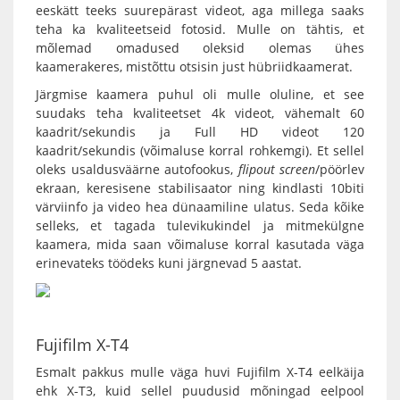
eeskätt teeks suurepärast videot, aga millega saaks
teha ka kvaliteetseid fotosid. Mulle on tähtis, et
mõlemad omadused oleksid olemas ühes
kaamerakeres, mistõttu otsisin just hübriidkaamerat.
Järgmise kaamera puhul oli mulle oluline, et see
suudaks teha kvaliteetset 4k videot, vähemalt 60
kaadrit/sekundis ja Full HD videot 120
kaadrit/sekundis (võimaluse korral rohkemgi). Et sellel
oleks usaldusväärne autofookus,
flipout
screen
/pöörlev
ekraan, keresisene stabilisaator ning kindlasti 10biti
värviinfo ja video hea dünaamiline ulatus. Seda kõike
selleks, et tagada tulevikukindel ja mitmekülgne
kaamera, mida saan võimaluse korral kasutada väga
erinevateks töödeks kuni järgnevad 5 aastat.
Fujifilm X-T4
Esmalt pakkus mulle väga huvi Fujifilm X-T4 eelkäija
ehk
X-T3
, kuid sellel puudusid mõningad eelpool