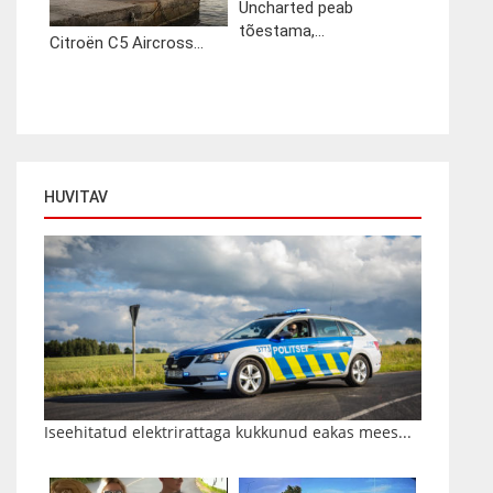
Uncharted peab
tõestama,...
Citroën C5 Aircross...
HUVITAV
Iseehitatud elektrirattaga kukkunud eakas mees...