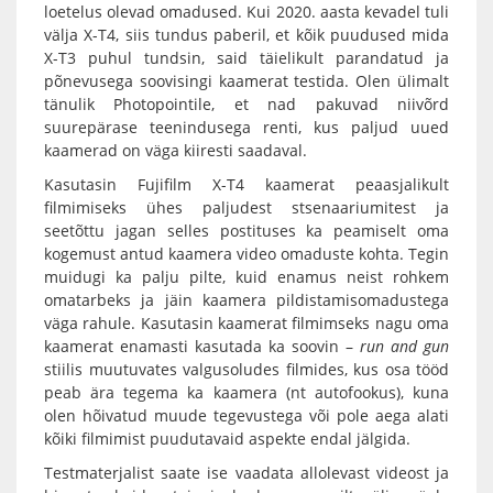
loetelus olevad omadused. Kui 2020. aasta kevadel tuli
välja
X-T4
, siis tundus paberil, et kõik puudused mida
X-T3 puhul tundsin, said täielikult parandatud ja
põnevusega soovisingi kaamerat testida. Olen ülimalt
tänulik Photopointile, et nad pakuvad niivõrd
suurepärase teenindusega renti, kus paljud uued
kaamerad on väga kiiresti saadaval.
Kasutasin
Fujifilm X-T4
kaamerat peaasjalikult
filmimiseks ühes paljudest stsenaariumitest ja
seetõttu jagan selles postituses ka peamiselt oma
kogemust antud kaamera video omaduste kohta. Tegin
muidugi ka palju pilte, kuid enamus neist rohkem
omatarbeks ja jäin kaamera pildistamisomadustega
väga rahule. Kasutasin kaamerat filmimseks nagu oma
kaamerat enamasti kasutada ka soovin –
run and gun
stiilis muutuvates valgusoludes filmides, kus osa tööd
peab ära tegema ka kaamera (nt autofookus), kuna
olen hõivatud muude tegevustega või pole aega alati
kõiki filmimist puudutavaid aspekte endal jälgida.
Testmaterjalist saate ise vaadata allolevast videost ja