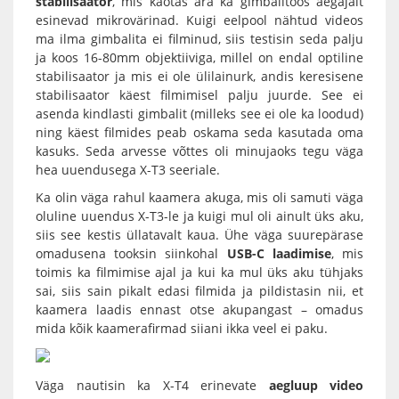
stabilisaator
, mis kaotas ära ka gimbalitöös aegajalt
esinevad mikrovärinad. Kuigi eelpool nähtud videos
ma ilma gimbalita ei filminud, siis testisin seda palju
ja koos 16-80mm objektiiviga, millel on endal optiline
stabilisaator ja mis ei ole ülilainurk, andis keresisene
stabilisaator käest filmimisel palju juurde. See ei
asenda kindlasti gimbalit (milleks see ei ole ka loodud)
ning käest filmides peab oskama seda kasutada oma
kasuks. Seda arvesse võttes oli minujaoks tegu väga
hea uuendusega X-T3 seeriale.
Ka olin väga rahul kaamera akuga, mis oli samuti väga
oluline uuendus X-T3-le ja kuigi mul oli ainult üks aku,
siis see kestis üllatavalt kaua. Ühe väga suurepärase
omadusena tooksin siinkohal
USB-C laadimise
, mis
toimis ka filmimise ajal ja kui ka mul üks aku tühjaks
sai, siis sain pikalt edasi filmida ja pildistasin nii, et
kaamera laadis ennast otse akupangast – omadus
mida kõik kaamerafirmad siiani ikka veel ei paku.
Väga nautisin ka X-T4 erinevate
aegluup video