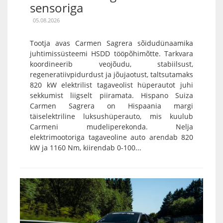
sensoriga
05.08.2026
Tootja avas Carmen Sagrera sõidudünaamika
juhtimissüsteemi HSDD tööpõhimõtte. Tarkvara
koordineerib veojõudu, stabiilsust,
regeneratiivpidurdust ja jõujaotust, taltsutamaks
820 kW elektrilist tagaveolist hüperautot juhi
sekkumist liigselt piiramata. Hispano Suiza
Carmen Sagrera on Hispaania margi
täiselektriline luksushüperauto, mis kuulub
Carmeni mudeliperekonda. Nelja
elektrimootoriga tagaveoline auto arendab 820
kW ja 1160 Nm, kiirendab 0-100...