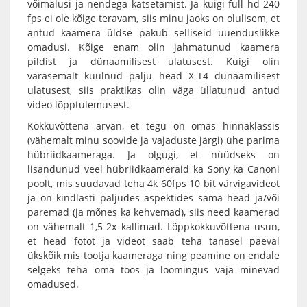
võimalusi ja nendega katsetamist. Ja kuigi full hd 240
fps ei ole kõige teravam, siis minu jaoks on olulisem, et
antud kaamera üldse pakub selliseid uuenduslikke
omadusi. Kõige enam olin jahmatunud kaamera
pildist ja dünaamilisest ulatusest. Kuigi olin
varasemalt kuulnud palju head X-T4 dünaamilisest
ulatusest, siis praktikas olin väga üllatunud antud
video lõpptulemusest.
Kokkuvõttena arvan, et tegu on omas hinnaklassis
(vähemalt minu soovide ja vajaduste järgi) ühe parima
hübriidkaameraga
. Ja olgugi, et nüüdseks on
lisandunud veel hübriidkaameraid ka Sony ka Canoni
poolt, mis suudavad teha 4k 60fps 10 bit värvigavideot
ja on kindlasti paljudes aspektides sama head ja/või
paremad (ja mõnes ka kehvemad), siis need kaamerad
on vähemalt 1,5-2x kallimad. Lõppkokkuvõttena usun,
et head fotot ja videot saab teha tänasel päeval
ükskõik mis tootja kaameraga ning peamine on endale
selgeks teha oma töös ja loomingus vaja minevad
omadused.