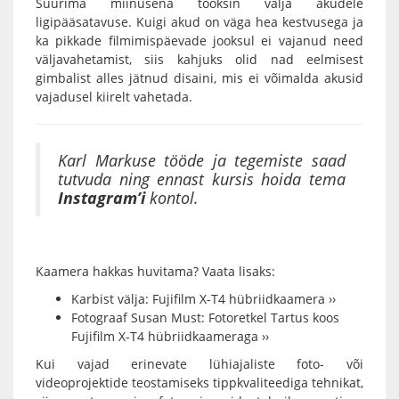
Suurima miinusena tooksin välja akudele
ligipääsatavuse. Kuigi akud on väga hea kestvusega ja
ka pikkade filmimispäevade jooksul ei vajanud need
väljavahetamist, siis kahjuks olid nad eelmisest
gimbalist alles jätnud disaini, mis ei võimalda akusid
vajadusel kiirelt vahetada.
Karl Markuse tööde ja tegemiste saad
tutvuda ning ennast kursis hoida tema
Instagram’i
kontol.
Kaamera hakkas huvitama? Vaata lisaks:
Karbist välja: Fujifilm X-T4 hübriidkaamera ››
Fotograaf Susan Must: Fotoretkel Tartus koos
Fujifilm X-T4 hübriidkaameraga ››
Kui vajad erinevate lühiajaliste foto- või
videoprojektide teostamiseks tippkvaliteediga tehnikat,