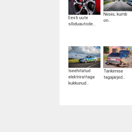
Niisiis, kumb
Eesti uute
on...
sõiduautode...
Iseehitatud
Tankimise
elektrirattaga
tagajärjed...
kukkunud...