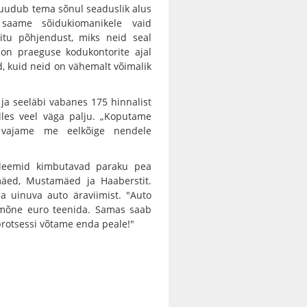
 puudub tema sõnul seaduslik alus
saame sõidukiomanikele vaid
 mitu põhjendust, miks neid seal
 on praeguse kodukontorite ajal
, kuid neid on vähemalt võimalik
a seeläbi vabanes 175 hinnalist
lles veel väga palju. „Koputame
i vajame me eelkõige nendele
bleemid kimbutavad paraku pea
mäed, Mustamäed ja Haaberstit.
a uinuva auto äraviimist. "Auto
 mõne euro teenida. Samas saab
protsessi võtame enda peale!"