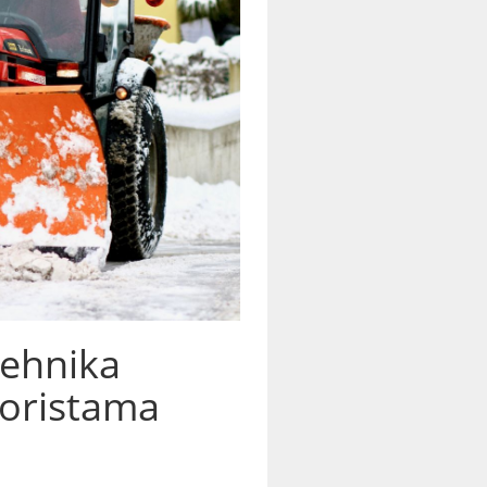
tehnika
koristama