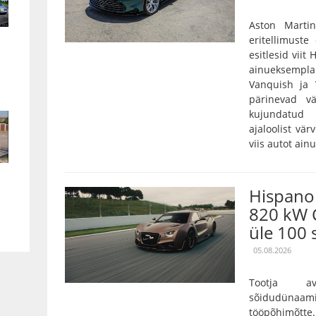
Aston Marti
eritellimust
esitlesid viit
ainueksempla
Vanquish ja 
pärinevad vä
kujundatud 
ajaloolist vär
viis autot ain
Hispano 
820 kW 
üle 100 
05.08.2026
Tootja a
sõidudünaam
tööpõhimõtt