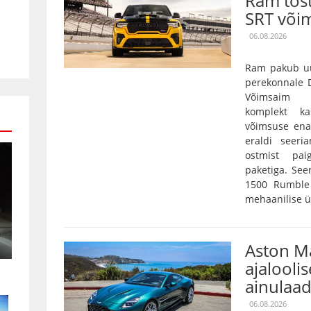
Ram tõs
SRT või
06.08.2026
Ram pakub uu
perekonnale D
Võimsaim 3,
komplekt k
võimsuse ena
eraldi seeri
ostmist pai
paketiga. Se
1500 Rumble 
mehaanilise ü
Aston Ma
ajaloolis
ainulaad
06.08.2026