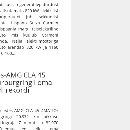
iilsust, regeneratiivpidurdust
 taltsutamaks 820 kW elektrilist
 hüperautot juhi sekkumist
ramata. Hispano Suiza Carmen
spaania margi täiselektriline
auto, mis kuulub Carmeni
nda. Nelja elektrimootoriga
auto arendab 820 kW ja 1160
0-100...
s-AMG CLA 45
ürburgringil oma
i rekordi
Mercedes-AMG CLA 45 4MATIC+
rgringi 20,832 km pikkuse
 ringraja 7 minuti ja 32,070
Tulemus tegi sellest oma