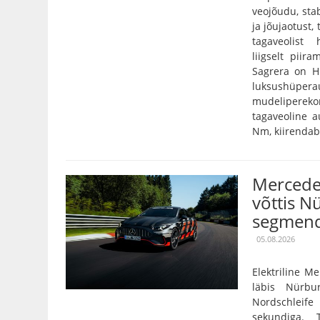
veojõudu, stab
ja jõujaotust,
tagaveolist
liigselt pii
Sagrera on Hi
luksushüper
mudelipereko
tagaveoline 
Nm, kiirendab 
Mercede
võttis N
segmend
05.08.2026
Elektriline 
läbis Nürbu
Nordschleife
sekundiga. 