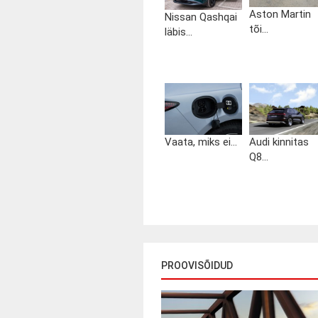
Aston Martin
Nissan Qashqai
tõi...
läbis...
Vaata, miks ei...
Audi kinnitas
Q8...
PROOVISÕIDUD