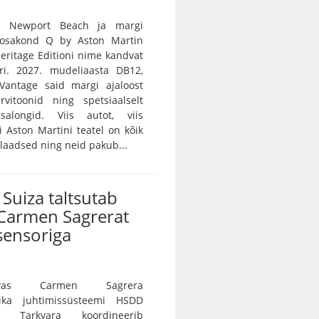
n Newport Beach ja margi
e osakond Q by Aston Martin
 Heritage Editioni nime kandvat
ri. 2027. mudeliaasta DB12,
Vantage said margi ajaloost
rvitoonid ning spetsiaalselt
salongid. Viis autot, viis
vi Aston Martini teatel on kõik
ulaadsed ning neid pakub...
Suiza taltsutab
Carmen Sagrerat
sensoriga
vas Carmen Sagrera
ika juhtimissüsteemi HSDD
e. Tarkvara koordineerib