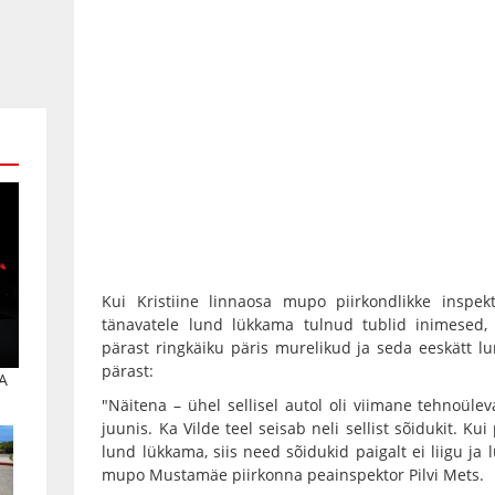
Kui Kristiine linnaosa mupo piirkondlikke inspek
tänavatele lund lükkama tulnud tublid inimesed, 
pärast ringkäiku päris murelikud ja seda eeskätt lu
pärast:
A
"Näitena – ühel sellisel autol oli viimane tehnoül
juunis. Ka Vilde teel seisab neli sellist sõidukit. Ku
lund lükkama, siis need sõidukid paigalt ei liigu ja l
mupo Mustamäe piirkonna peainspektor Pilvi Mets.