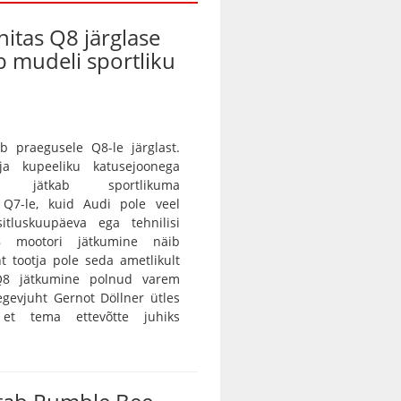
nitas Q8 järglase
ab mudeli sportliku
b praegusele Q8-le järglast.
 ja kupeeliku katusejoonega
tur jätkab sportlikuma
a Q7-le, kuid Audi pole veel
itluskuupäeva ega tehnilisi
8 mootori jätkumine näib
nt tootja pole seda ametlikult
 Q8 jätkumine polnud varem
egevjuht Gernot Döllner ütles
 et tema ettevõtte juhiks