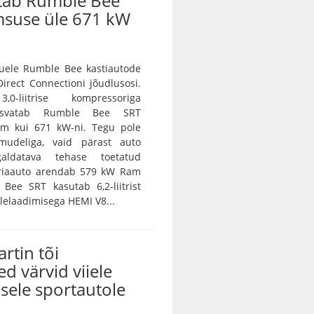
tab Rumble Bee
msuse üle 671 kW
ele Rumble Bee kastiautode
irect Connectioni jõudlusosi.
0-liitrise kompressoriga
asvatab Rumble Bee SRT
m kui 671 kW-ni. Tegu pole
amudeliga, vaid pärast auto
galdatava tehase toetatud
eriaauto arendab 579 kW Ram
Bee SRT kasutab 6,2-liitrist
lelaadimisega HEMI V8...
rtin tõi
ed värvid viiele
sele sportautole