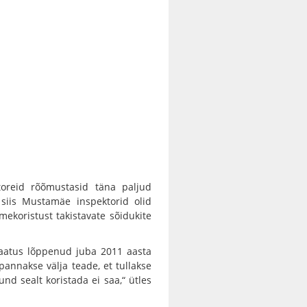
toreid rõõmustasid täna paljud
siis Mustamäe inspektorid olid
mekoristust takistavate sõidukite
evaatus lõppenud juba 2011 aasta
i pannakse välja teade, et tullakse
und sealt koristada ei saa,“ ütles