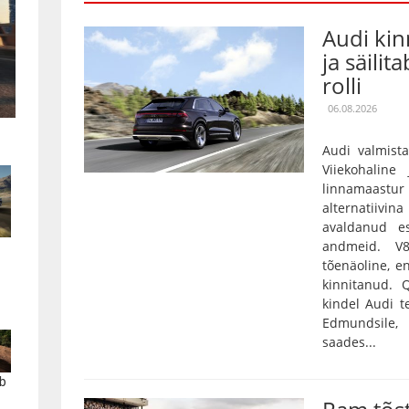
Audi kin
ja säilit
rolli
06.08.2026
Audi valmista
Viiekohaline
linnamaas
alternatiivin
avaldanud es
andmeid. V
tõenäoline, e
kinnitanud.
kindel Audi t
Edmundsile,
saades...
b