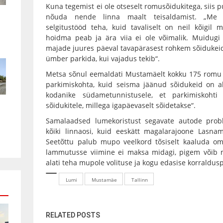
Kuna tegemist ei ole otseselt romusõidukitega, siis
nõuda nende linna maalt teisaldamist. „Me 
selgitustööd teha, kuid tavaliselt on neil kõigil
hoidma peab ja ära viia ei ole võimalik. Muidugi
majade juures päeval tavapärasest rohkem sõidukeid
ümber parkida, kui vajadus tekib“.
Metsa sõnul eemaldati Mustamäelt kokku 175 romu j
parkimiskohta, kuid seisma jäänud sõidukeid on a
kodanike südametunnistusele, et parkimiskoht
sõidukitele, millega igapäevaselt sõidetakse“.
Samalaadsed lumekoristust segavate autode pro
kõiki linnaosi, kuid eeskätt magalarajoone Lasna
Seetõttu palub mupo veelkord tõsiselt kaaluda om
lammutusse viimine ei maksa midagi, pigem võib
alati teha mupole volituse ja kogu edasise korraldus
Lumi
Mustamäe
Tallinn
RELATED POSTS