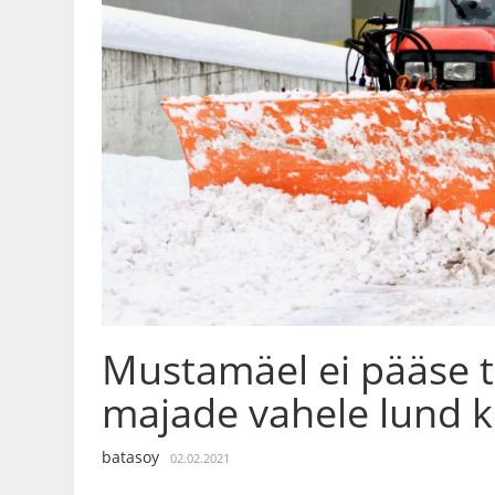
Mustamäel ei pääse 
majade vahele lund 
batasoy
02.02.2021