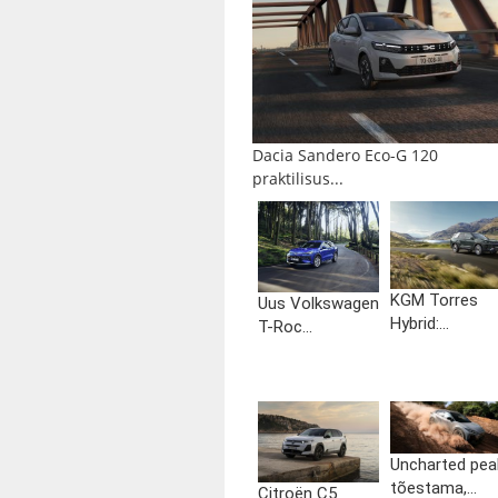
Dacia Sandero Eco-G 120
praktilisus...
KGM Torres
Uus Volkswagen
Hybrid:...
T-Roc...
Uncharted pea
tõestama,...
Citroën C5