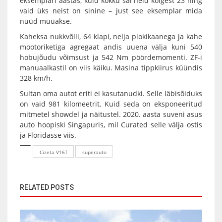
eksemplari aastas, kuid kokku sai neid kõigest 23 ning
vaid üks neist on sinine – just see eksemplar mida
nüüd müüakse.
Kaheksa nukkvõlli, 64 klapi, nelja plokikaanega ja kahe
mootoriketiga agregaat andis uuena välja kuni 540
hobujõudu võimsust ja 542 Nm pöördemomenti. ZF-i
manuaalkastil on viis käiku. Masina tippkiirus küündis
328 km/h.
Sultan oma autot eriti ei kasutanudki. Selle läbisõiduks
on vaid 981 kilomeetrit. Kuid seda on eksponeeritud
mitmetel showdel ja näitustel. 2020. aasta suveni asus
auto hoopiski Singapuris, mil Curated selle välja ostis
ja Floridasse viis.
Cizeta V16T
superauto
RELATED POSTS