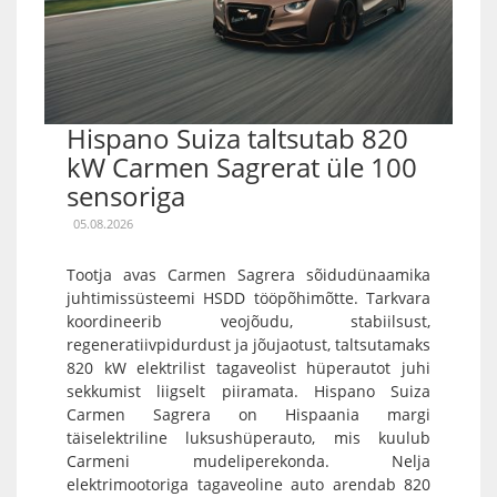
Hispano Suiza taltsutab 820
kW Carmen Sagrerat üle 100
sensoriga
05.08.2026
Tootja avas Carmen Sagrera sõidudünaamika
juhtimissüsteemi HSDD tööpõhimõtte. Tarkvara
koordineerib veojõudu, stabiilsust,
regeneratiivpidurdust ja jõujaotust, taltsutamaks
820 kW elektrilist tagaveolist hüperautot juhi
sekkumist liigselt piiramata. Hispano Suiza
Carmen Sagrera on Hispaania margi
täiselektriline luksushüperauto, mis kuulub
Carmeni mudeliperekonda. Nelja
elektrimootoriga tagaveoline auto arendab 820