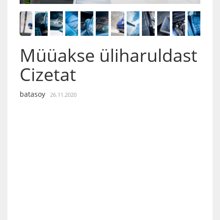
Müüakse üliharuldast
Cizetat
batasoy
26.11.2020