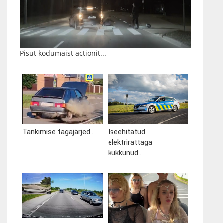
Pisut kodumaist actionit...
Tankimise tagajärjed...
Iseehitatud
elektrirattaga
kukkunud...