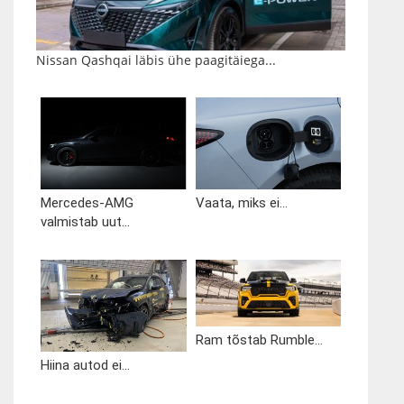
Nissan Qashqai läbis ühe paagitäiega...
Mercedes-AMG
Vaata, miks ei...
valmistab uut...
Ram tõstab Rumble...
Hiina autod ei...