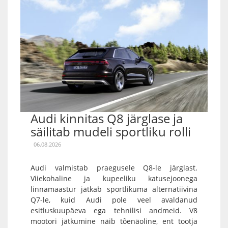
Audi kinnitas Q8 järglase ja
säilitab mudeli sportliku rolli
06.08.2026
Audi valmistab praegusele Q8-le järglast.
Viiekohaline ja kupeeliku katusejoonega
linnamaastur jätkab sportlikuma alternatiivina
Q7-le, kuid Audi pole veel avaldanud
esitluskuupäeva ega tehnilisi andmeid. V8
mootori jätkumine näib tõenäoline, ent tootja