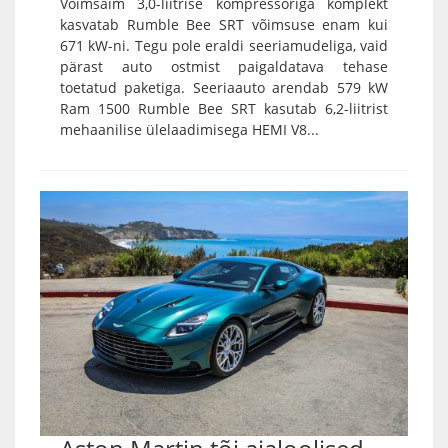
Võimsaim 3,0-liitrise kompressoriga komplekt
kasvatab Rumble Bee SRT võimsuse enam kui
671 kW-ni. Tegu pole eraldi seeriamudeliga, vaid
pärast auto ostmist paigaldatava tehase
toetatud paketiga. Seeriaauto arendab 579 kW
Ram 1500 Rumble Bee SRT kasutab 6,2-liitrist
mehaanilise ülelaadimisega HEMI V8...