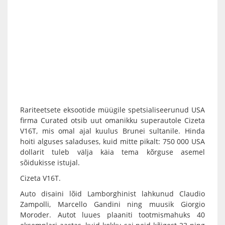
Rariteetsete eksootide müügile spetsialiseerunud USA
firma Curated otsib uut omanikku superautole Cizeta
V16T, mis omal ajal kuulus Brunei sultanile. Hinda
hoiti alguses saladuses, kuid mitte pikalt: 750 000 USA
dollarit tuleb välja käia tema kõrguse asemel
sõidukisse istujal.
Cizeta V16T.
Auto disaini lõid Lamborghinist lahkunud Claudio
Zampolli, Marcello Gandini ning muusik Giorgio
Moroder. Autot luues plaaniti tootmismahuks 40