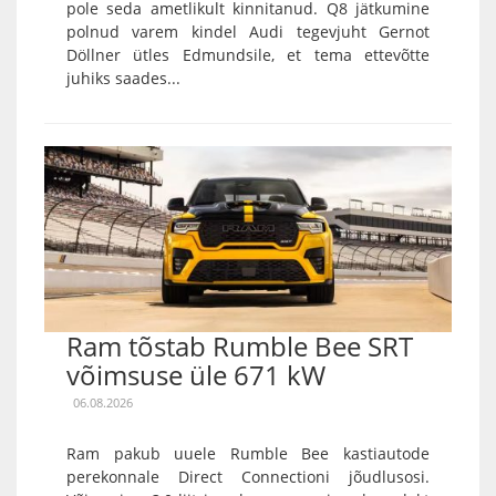
pole seda ametlikult kinnitanud. Q8 jätkumine
polnud varem kindel Audi tegevjuht Gernot
Döllner ütles Edmundsile, et tema ettevõtte
juhiks saades...
Ram tõstab Rumble Bee SRT
võimsuse üle 671 kW
06.08.2026
Ram pakub uuele Rumble Bee kastiautode
perekonnale Direct Connectioni jõudlusosi.