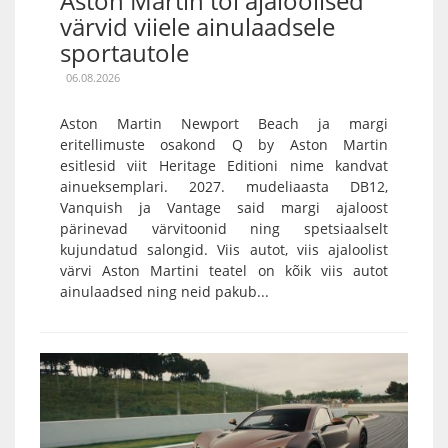
Aston Martin tõi ajaloolised
värvid viiele ainulaadsele
sportautole
06.08.2026
Aston Martin Newport Beach ja margi
eritellimuste osakond Q by Aston Martin
esitlesid viit Heritage Editioni nime kandvat
ainueksemplari. 2027. mudeliaasta DB12,
Vanquish ja Vantage said margi ajaloost
pärinevad värvitoonid ning spetsiaalselt
kujundatud salongid. Viis autot, viis ajaloolist
värvi Aston Martini teatel on kõik viis autot
ainulaadsed ning neid pakub...