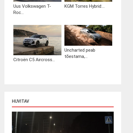
Uus Volkswagen T-
KGM Torres Hybrid:...
Roc...
Uncharted peab
tõestama,...
Citroën C5 Aircross...
HUVITAV