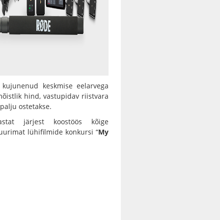
 kujunenud keskmise eelarvega
stlik hind, vastupidav riistvara
 palju ostetakse.
at järjest koostöös kõige
urimat lühifilmide konkursi “
My