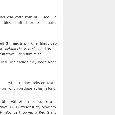
ivad osa võtta kõik huvilised üle
 üles filmitud professionaalse
selt
3 minuti
pikkune film/video
a “
behind-the-scenes
” osa, kus on
sitatava video filmimisel.
uleb üleslaadida “
My Røde Reel
”
konkursi korraldamiseks on RØDE
e on kogu võistluse auhinnafondi
hel või teisel moel suure osa:
twave FX, FuzzMeasure, Movcam,
 FilmConvert, Lowepro, Red Giant,