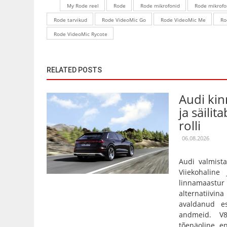
My Rode reel
Rode
Rode mikrofonid
Rode mikrofo
Rode tarvikud
Rode VideoMic Go
Rode VideoMic Me
Ro
Rode VideoMic Rycote
RELATED POSTS
Audi kin
ja säilit
rolli
06.08.2026
Audi valmista
Viiekohaline
linnamaas
alternatiivin
avaldanud es
andmeid. V
tõenäoline, e