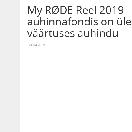
My RØDE Reel 2019 
auhinnafondis on üle
väärtuses auhindu
24.04.2019