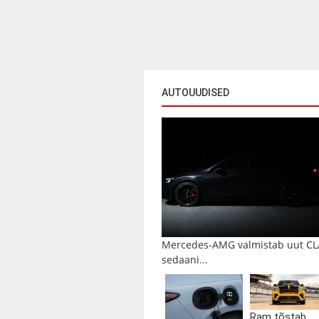
AUTOUUDISED
Mercedes-AMG valmistab uut CL
sedaani...
Ram tõstab