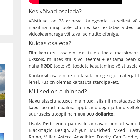
Kes võivad osaleda?
Võistlusel on 28 erinevat kategooriat ja sellest võ
maailma ning pole oluline, kas esitatav video on
videokaameraga
või tavalise
nutitelefoniga
.
Kuidas osaleda?
Filmikonkursil osalemiseks tuleb toota maksimaal
ükskõik, millises stiilis või teemal + esitama peab k
näha RØDE toote või toodete kasutamine võistlusele e
Konkursil osalemine on tasuta ning kogu materjal t
lehel, kus on olemas ka tasuta stardipakett.
Millised on auhinnad?
Nagu sissejuhatuses mainitud, siis nii mastaapse 
käed löönud maailma tippbrändidega ja tänu sellel
suuruseks utoopiline
1 000 000 dollarit!!!
Lisaks Røde enda panusele annavad nemad samuti ü
Blackmagic Design, Zhiyun, Musicbed, MZed, Blas
Rhino, Miller, Astora, Angelbird, Freefly, CamCaddie,