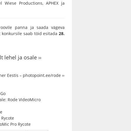
l Wiese Productions, APHEX ja
roovile panna ja saada vägeva
t konkursile saab töid esitada
28.
 lehel ja osale ››
ner Eestis –
photopoint.ee/rode ››
 Go
ale:
Rode VideoMicro
Me
 Rycote
oMic Pro Rycote