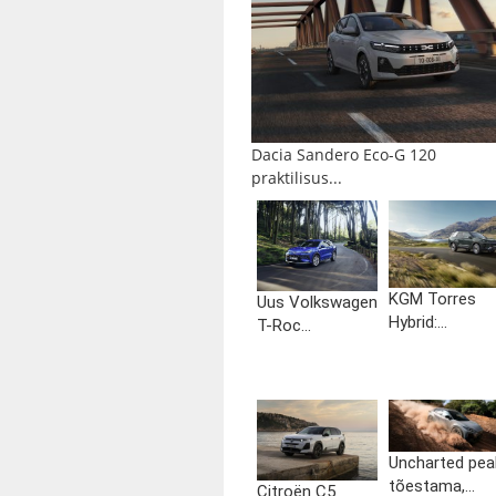
Dacia Sandero Eco-G 120
praktilisus...
KGM Torres
Uus Volkswagen
Hybrid:...
T-Roc...
Uncharted pea
tõestama,...
Citroën C5