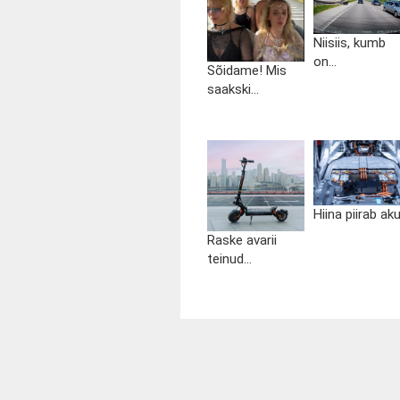
Niisiis, kumb
on...
Sõidame! Mis
saakski...
Hiina piirab aku.
Raske avarii
teinud...