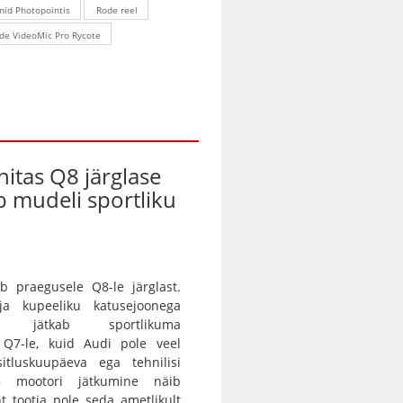
nid Photopointis
Rode reel
de VideoMic Pro Rycote
nitas Q8 järglase
ab mudeli sportliku
b praegusele Q8-le järglast.
 ja kupeeliku katusejoonega
tur jätkab sportlikuma
a Q7-le, kuid Audi pole veel
itluskuupäeva ega tehnilisi
8 mootori jätkumine näib
nt tootja pole seda ametlikult