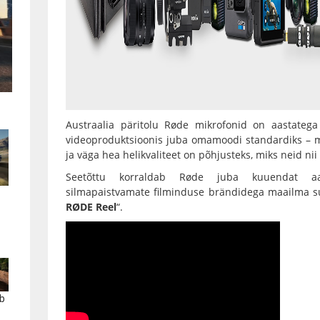
Austraalia päritolu
Røde mikrofonid
on aastatega
videoproduktsioonis juba omamoodi standardiks – mõi
ja väga hea helikvaliteet on põhjusteks, miks neid nii
Seetõttu korraldab
Røde
juba kuuendat aast
silmapaistvamate filminduse brändidega maailma su
RØDE Reel
“.
b