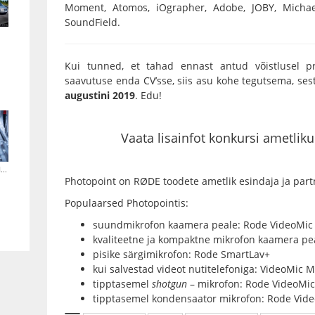
Moment, Atomos, iOgrapher, Adobe, JOBY, Michae
SoundField.
Kui tunned, et tahad ennast antud võistlusel p
saavutuse enda CV’sse, siis asu kohe tegutsema, ses
augustini 2019
. Edu!
Vaata lisainfot konkursi ametlikult
..
Photopoint on RØDE toodete ametlik esindaja ja part
Populaarsed Photopointis:
suundmikrofon kaamera peale:
Rode VideoMic
kvaliteetne ja kompaktne mikrofon kaamera pe
pisike särgimikrofon:
Rode SmartLav+
kui salvestad videot nutitelefoniga:
VideoMic 
tipptasemel
shotgun
– mikrofon:
Rode VideoMic
tipptasemel kondensaator mikrofon:
Rode Vide