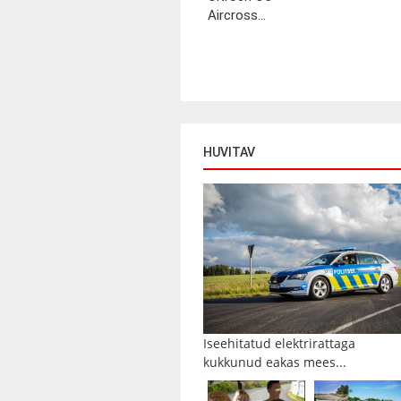
Aircross...
HUVITAV
Iseehitatud elektrirattaga
kukkunud eakas mees...