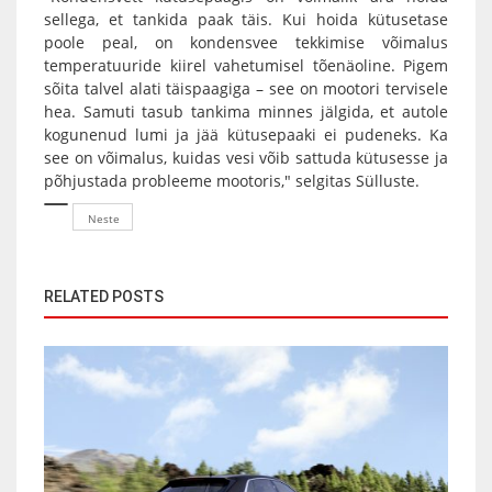
sellega, et tankida paak täis. Kui hoida kütusetase
poole peal, on kondensvee tekkimise võimalus
temperatuuride kiirel vahetumisel tõenäoline. Pigem
sõita talvel alati täispaagiga – see on mootori tervisele
hea. Samuti tasub tankima minnes jälgida, et autole
kogunenud lumi ja jää kütusepaaki ei pudeneks. Ka
see on võimalus, kuidas vesi võib sattuda kütusesse ja
põhjustada probleeme mootoris," selgitas Sülluste.
Neste
RELATED POSTS