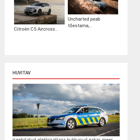
Uncharted peab
tõestama,...
Citroën C5 Aircross...
HUVITAV
Iseehitatud elektrirattaga kukkunud eakas mees...