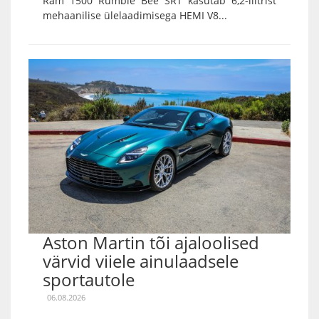
Ram 1500 Rumble Bee SRT kasutab 6,2-liitrist
mehaanilise ülelaadimisega HEMI V8...
Aston Martin tõi ajaloolised
värvid viiele ainulaadsele
sportautole
06.08.2026