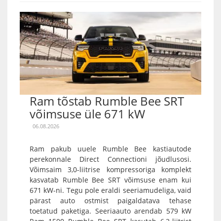
Ram tõstab Rumble Bee SRT
võimsuse üle 671 kW
06.08.2026
Ram pakub uuele Rumble Bee kastiautode
perekonnale Direct Connectioni jõudlusosi.
Võimsaim 3,0-liitrise kompressoriga komplekt
kasvatab Rumble Bee SRT võimsuse enam kui
671 kW-ni. Tegu pole eraldi seeriamudeliga, vaid
pärast auto ostmist paigaldatava tehase
toetatud paketiga. Seeriaauto arendab 579 kW