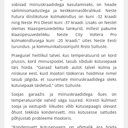
sobivad miinuskraadidega kasutamiseks, on heade
säilimisomadustega ja keskkonnasõbralikud. Neste
Futura diislikütuse külmakindlus on kuni -32 kraadi
ning Neste Pro Diesel kuni -37 kraadi. Lisaks on Nestel
olemas klaasipesuvedeliku tankurid, millest pakume
klaasipesuvedelikku Neste City Voltera Pro
külmakindlusega kuni -20 kraadi," ütles Neste Eesti
turundus- ja kommunikatsioonijuht Risto Sülluste.
Praegusel heitlikul talvel, kus temperatuurid on kord
plussis, kord miinuspoolel, tasub sõiduki kütusepaak
täis hoida. "Garaaž kaitseb autot talvel külma ja
niiskuse eest, kuid mootori töökorras hoidmise nimel
tasub jälgida, et suuremate miinuskraadidega oleks
kütusepaak täidetud," ütles Sülluste.
Soojas garaažis ja miinuskraadidega õues on
temperatuuride vahed väga suured. Kiiresti külmast
sooja ja vastupidi liikudes võib kütusepaagis olevast
õhust tekkida kondensvett, mis kütusesse sattudes
põhjustab probleeme mootoris.
"Kondensvett kütusepaagis on võimalik ära hoida