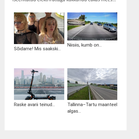
Niisiis, kumb on...
Sõidame! Mis saakski...
Raske avarii teinud...
Tallinna–Tartu maanteel
algas...