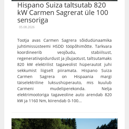
Hispano Suiza taltsutab 820
kW Carmen Sagrerat üle 100
sensoriga
05.08.2026
Tootja avas Carmen Sagrera sõidudünaamika
juhtimissüsteemi HSDD tööpõhimõtte. Tarkvara
koordineerib veojõudu, stabiilsust,
regeneratiivpidurdust ja jõujaotust, taltsutamaks
820 kW elektrilist tagaveolist hüperautot juhi
sekkumist liigselt piiramata. Hispano Suiza
Carmen Sagrera on Hispaania margi
täiselektriline luksushüperauto, mis kuulub
Carmeni mudeliperekonda. Nelja
elektrimootoriga tagaveoline auto arendab 820
kW ja 1160 Nm, kiirendab 0-100...