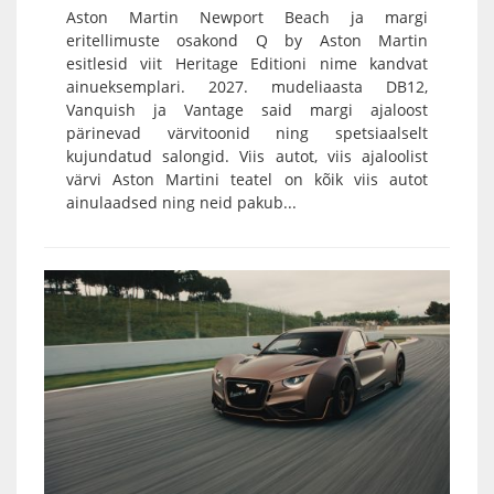
Aston Martin Newport Beach ja margi
eritellimuste osakond Q by Aston Martin
esitlesid viit Heritage Editioni nime kandvat
ainueksemplari. 2027. mudeliaasta DB12,
Vanquish ja Vantage said margi ajaloost
pärinevad värvitoonid ning spetsiaalselt
kujundatud salongid. Viis autot, viis ajaloolist
värvi Aston Martini teatel on kõik viis autot
ainulaadsed ning neid pakub...