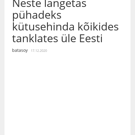
Neste langetas
pühadeks
kütusehinda kõikides
tanklates üle Eesti
batasoy
17.12.2020