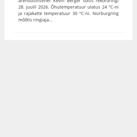
arendusinsener Kevin Berger sõitis rekordringi
28. juulil 2026. Õhutemperatuur ulatus 24 °C-ni
ja rajakatte temperatuur 30 °C-ni. Nürburgring
mõõtis ringiaja...