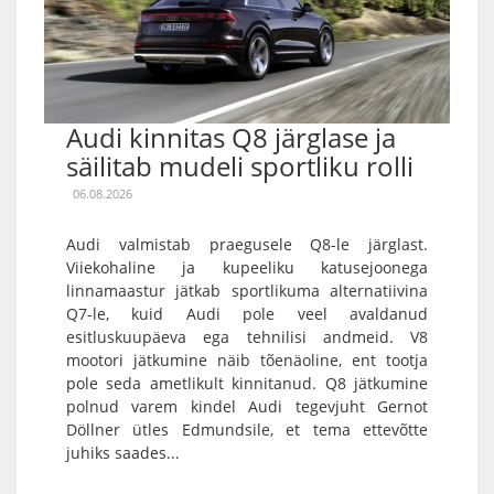
Audi kinnitas Q8 järglase ja
säilitab mudeli sportliku rolli
06.08.2026
Audi valmistab praegusele Q8-le järglast.
Viiekohaline ja kupeeliku katusejoonega
linnamaastur jätkab sportlikuma alternatiivina
Q7-le, kuid Audi pole veel avaldanud
esitluskuupäeva ega tehnilisi andmeid. V8
mootori jätkumine näib tõenäoline, ent tootja
pole seda ametlikult kinnitanud. Q8 jätkumine
polnud varem kindel Audi tegevjuht Gernot
Döllner ütles Edmundsile, et tema ettevõtte
juhiks saades...