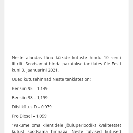
Neste alandas täna kõikide kütuste hindu 10 senti
liitrilt. Soodsamat hinda pakutakse tanklates üle Eesti
kuni 3. jaanuarini 2021.
Uued kütusehinnad Neste tanklates on:
Bensiin 95 – 1,149
Bensiin 98 – 1,199
Diislikütus D – 0,979
Pro Diesel – 1,059
"Pakume oma klientidele jõuluperioodiks kvaliteetset
kütust soodsama hinnaga. Neste talvised kütused