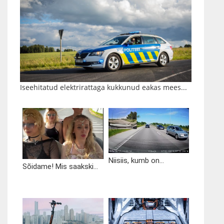
Iseehitatud elektrirattaga kukkunud eakas mees...
Niisiis, kumb on...
Sõidame! Mis saakski...