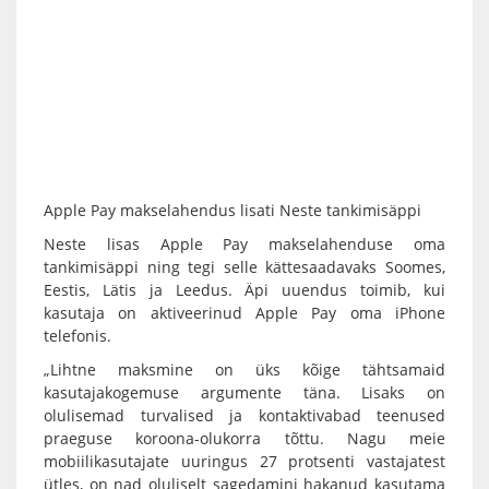
Apple Pay makselahendus lisati Neste tankimisäppi
Neste lisas Apple Pay makselahenduse oma
tankimisäppi ning tegi selle kättesaadavaks Soomes,
Eestis, Lätis ja Leedus. Äpi uuendus toimib, kui
kasutaja on aktiveerinud Apple Pay oma iPhone
telefonis.
„Lihtne maksmine on üks kõige tähtsamaid
kasutajakogemuse argumente täna. Lisaks on
olulisemad turvalised ja kontaktivabad teenused
praeguse koroona-olukorra tõttu. Nagu meie
mobiilikasutajate uuringus 27 protsenti vastajatest
ütles, on nad oluliselt sagedamini hakanud kasutama