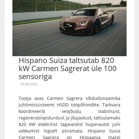
Hispano Suiza taltsutab 820
kW Carmen Sagrerat üle 100
sensoriga
05.08.2026
Tootja avas Carmen Sagrera sõidudünaamika
juhtimissüsteemi HSDD tööpõhimõtte. Tarkvara
koordineerib veojõudu, stabiilsust,
regeneratiivpidurdust ja jõujaotust, taltsutamaks
820 kW elektrilist tagaveolist hüperautot juhi
sekkumist liigselt piiramata. Hispano Suiza
Carmen Sagrera on Hispaania margi