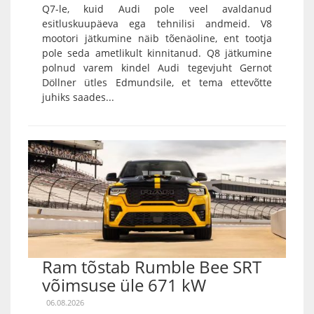
Q7-le, kuid Audi pole veel avaldanud
esitluskuupäeva ega tehnilisi andmeid. V8
mootori jätkumine näib tõenäoline, ent tootja
pole seda ametlikult kinnitanud. Q8 jätkumine
polnud varem kindel Audi tegevjuht Gernot
Döllner ütles Edmundsile, et tema ettevõtte
juhiks saades...
Ram tõstab Rumble Bee SRT
võimsuse üle 671 kW
06.08.2026