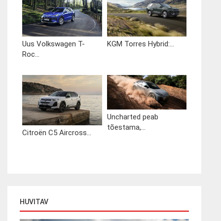
Uus Volkswagen T-
KGM Torres Hybrid:...
Roc...
Uncharted peab
tõestama,...
Citroën C5 Aircross...
HUVITAV