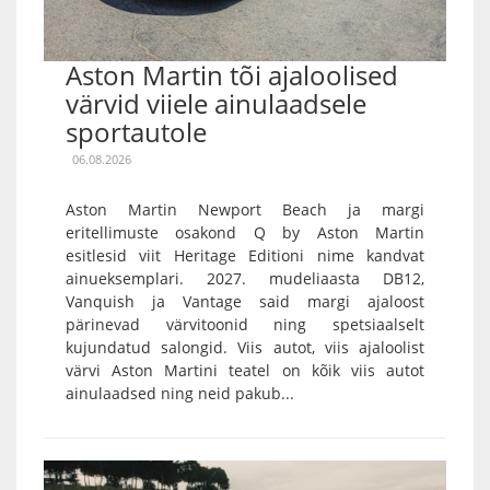
Aston Martin tõi ajaloolised
värvid viiele ainulaadsele
sportautole
06.08.2026
Aston Martin Newport Beach ja margi
eritellimuste osakond Q by Aston Martin
esitlesid viit Heritage Editioni nime kandvat
ainueksemplari. 2027. mudeliaasta DB12,
Vanquish ja Vantage said margi ajaloost
pärinevad värvitoonid ning spetsiaalselt
kujundatud salongid. Viis autot, viis ajaloolist
värvi Aston Martini teatel on kõik viis autot
ainulaadsed ning neid pakub...