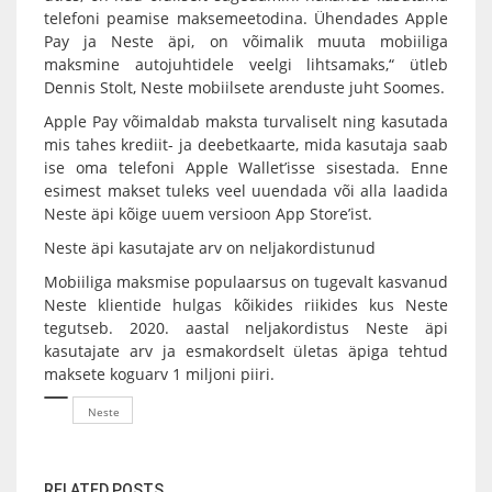
telefoni peamise maksemeetodina. Ühendades Apple
Pay ja Neste äpi, on võimalik muuta mobiiliga
maksmine autojuhtidele veelgi lihtsamaks,“ ütleb
Dennis Stolt, Neste mobiilsete arenduste juht Soomes.
Apple Pay võimaldab maksta turvaliselt ning kasutada
mis tahes krediit- ja deebetkaarte, mida kasutaja saab
ise oma telefoni Apple Wallet’isse sisestada. Enne
esimest makset tuleks veel uuendada või alla laadida
Neste äpi kõige uuem versioon App Store’ist.
Neste äpi kasutajate arv on neljakordistunud
Mobiiliga maksmise populaarsus on tugevalt kasvanud
Neste klientide hulgas kõikides riikides kus Neste
tegutseb. 2020. aastal neljakordistus Neste äpi
kasutajate arv ja esmakordselt ületas äpiga tehtud
maksete koguarv 1 miljoni piiri.
Neste
RELATED POSTS