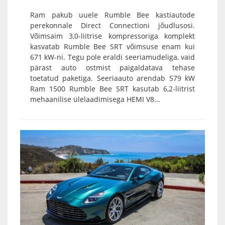
Ram pakub uuele Rumble Bee kastiautode
perekonnale Direct Connectioni jõudlusosi.
Võimsaim 3,0-liitrise kompressoriga komplekt
kasvatab Rumble Bee SRT võimsuse enam kui
671 kW-ni. Tegu pole eraldi seeriamudeliga, vaid
pärast auto ostmist paigaldatava tehase
toetatud paketiga. Seeriaauto arendab 579 kW
Ram 1500 Rumble Bee SRT kasutab 6,2-liitrist
mehaanilise ülelaadimisega HEMI V8...