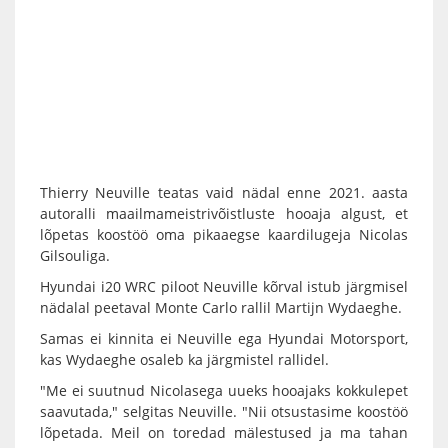
Thierry Neuville teatas vaid nädal enne 2021. aasta
autoralli maailmameistrivõistluste hooaja algust, et
lõpetas koostöö oma pikaaegse kaardilugeja Nicolas
Gilsouliga.
Hyundai i20 WRC piloot Neuville kõrval istub järgmisel
nädalal peetaval Monte Carlo rallil Martijn Wydaeghe.
Samas ei kinnita ei Neuville ega Hyundai Motorsport,
kas Wydaeghe osaleb ka järgmistel rallidel.
"Me ei suutnud Nicolasega uueks hooajaks kokkulepet
saavutada," selgitas Neuville. "Nii otsustasime koostöö
lõpetada. Meil on toredad mälestused ja ma tahan