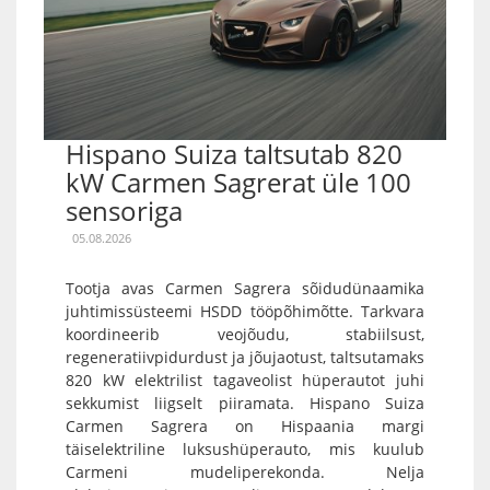
Hispano Suiza taltsutab 820
kW Carmen Sagrerat üle 100
sensoriga
05.08.2026
Tootja avas Carmen Sagrera sõidudünaamika
juhtimissüsteemi HSDD tööpõhimõtte. Tarkvara
koordineerib veojõudu, stabiilsust,
regeneratiivpidurdust ja jõujaotust, taltsutamaks
820 kW elektrilist tagaveolist hüperautot juhi
sekkumist liigselt piiramata. Hispano Suiza
Carmen Sagrera on Hispaania margi
täiselektriline luksushüperauto, mis kuulub
Carmeni mudeliperekonda. Nelja