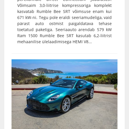
Võimsaim 3,0-liitrise kompressoriga komplekt
kasvatab Rumble Bee SRT võimsuse enam kui
671 kW-ni. Tegu pole eraldi seeriamudeliga, vaid
pärast auto ostmist paigaldatava tehase
toetatud paketiga. Seeriaauto arendab 579 kW
Ram 1500 Rumble Bee SRT kasutab 6,2-liitrist
mehaanilise ülelaadimisega HEMI V8...