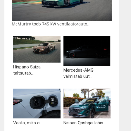
McMurtry toob 745 kW ventilaatorauto...
Hispano Suiza
Mercedes-AMG
taltsutab...
valmistab uut...
Vaata, miks ei...
Nissan Qashqai läbis...