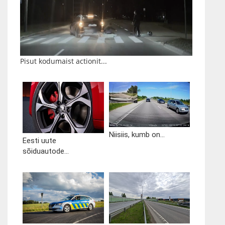
Pisut kodumaist actionit...
Niisiis, kumb on...
Eesti uute
sõiduautode...