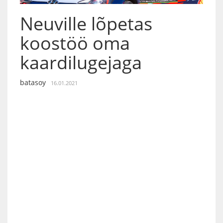
Neuville lõpetas
koostöö oma
kaardilugejaga
batasoy
16.01.2021