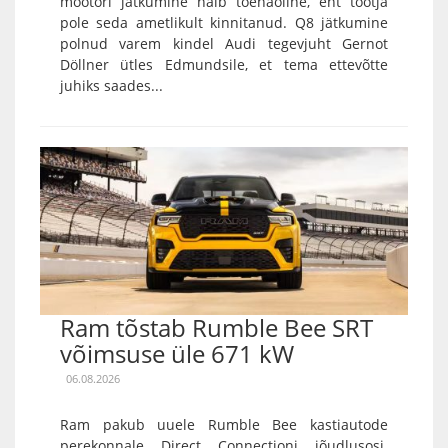
mootori jätkumine näib tõenäoline, ent tootja
pole seda ametlikult kinnitanud. Q8 jätkumine
polnud varem kindel Audi tegevjuht Gernot
Döllner ütles Edmundsile, et tema ettevõtte
juhiks saades...
Ram tõstab Rumble Bee SRT
võimsuse üle 671 kW
06.08.2026
Ram pakub uuele Rumble Bee kastiautode
perekonnale Direct Connectioni jõudlusosi.