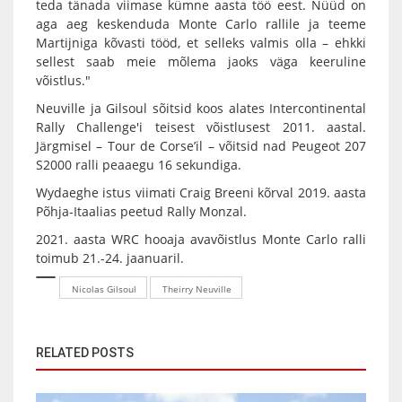
teda tänada viimase kümne aasta töö eest. Nüüd on
aga aeg keskenduda Monte Carlo rallile ja teeme
Martijniga kõvasti tööd, et selleks valmis olla – ehkki
sellest saab meie mõlema jaoks väga keeruline
võistlus."
Neuville ja Gilsoul sõitsid koos alates Intercontinental
Rally Challenge'i teisest võistlusest 2011. aastal.
Järgmisel – Tour de Corse’il – võitsid nad Peugeot 207
S2000 ralli peaaegu 16 sekundiga.
Wydaeghe istus viimati Craig Breeni kõrval 2019. aasta
Põhja-Itaalias peetud Rally Monzal.
2021. aasta WRC hooaja avavõistlus Monte Carlo ralli
toimub 21.-24. jaanuaril.
Nicolas Gilsoul
Theirry Neuville
RELATED POSTS