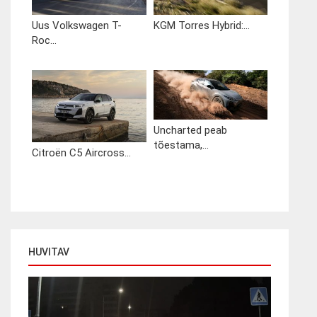
Uus Volkswagen T-
KGM Torres Hybrid:...
Roc...
Uncharted peab
tõestama,...
Citroën C5 Aircross...
HUVITAV