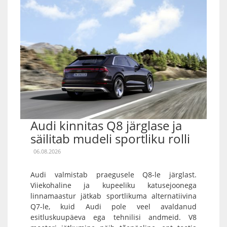
Audi kinnitas Q8 järglase ja
säilitab mudeli sportliku rolli
06.08.2026
Audi valmistab praegusele Q8-le järglast.
Viiekohaline ja kupeeliku katusejoonega
linnamaastur jätkab sportlikuma alternatiivina
Q7-le, kuid Audi pole veel avaldanud
esitluskuupäeva ega tehnilisi andmeid. V8