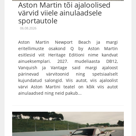
Aston Martin tõi ajaloolised
värvid viiele ainulaadsele
sportautole
06.08.2026
Aston Martin Newport Beach ja margi
eritellimuste osakond Q by Aston Martin
esitlesid viit Heritage Editioni nime kandvat
ainueksemplari. 2027. mudeliaasta DB12,
Vanquish ja Vantage said margi ajaloost
pärinevad värvitoonid ning spetsiaalselt
kujundatud salongid. Viis autot, viis ajaloolist
värvi Aston Martini teatel on kõik viis autot
ainulaadsed ning neid pakub...