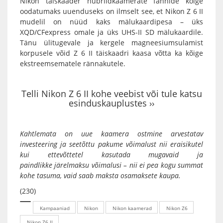
Nikon täiskaader hübriidkaamerate
fännide kõige
oodatumaks uuenduseks on ilmselt see, et Nikon Z 6 II
mudelil on nüüd kaks mälukaardipesa – üks
XQD/CFexpress omale ja üks UHS-II SD mälukaardile.
Tänu ülitugevale ja kergele magneesiumsulamist
korpusele võid Z 6 II täiskaadri kaasa võtta ka kõige
ekstreemsematele rännakutele.
Telli Nikon Z 6 II kohe veebist või tule katsu
esinduskauplustes ››
Kahtlemata on uue kaamera ostmine arvestatav
investeering ja seetõttu pakume võimalust nii eraisikutel
kui ettevõttetel kasutada mugavaid ja
paindlikke
järelmaksu
võimalusi – nii ei pea kogu summat
kohe tasuma, vaid saab maksta osamaksete kaupa.
(230)
Kampaaniad
Nikon
Nikon kaamerad
Nikon Z6
Nikon Z6 II