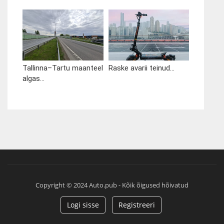
Tallinna–Tartu maanteel
Raske avarii teinud...
algas...
Copyright © 2024 Auto.pub - Kõik õigused hõivatud
Logi sisse
Registreeri