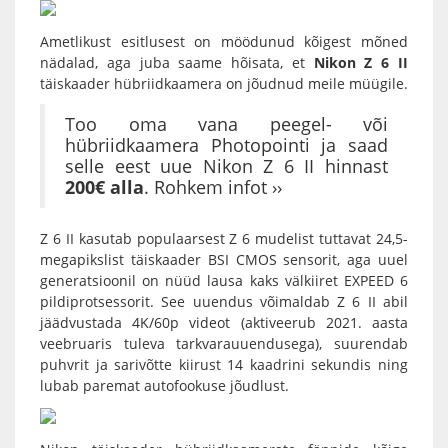
Ametlikust esitlusest on möödunud kõigest mõned
nädalad, aga juba saame hõisata, et
Nikon Z 6 II
täiskaader hübriidkaamera on jõudnud meile müügile.
Too oma vana peegel- või
hübriidkaamera Photopointi ja saad
selle eest uue
Nikon Z 6 II
hinnast
200€ alla
.
Rohkem infot ››
Z 6 II
kasutab populaarsest
Z 6
mudelist tuttavat 24,5-
megapikslist täiskaader BSI CMOS sensorit, aga uuel
generatsioonil on nüüd lausa kaks välkiiret EXPEED 6
pildiprotsessorit. See uuendus võimaldab Z 6 II abil
jäädvustada 4K/60p videot (aktiveerub 2021. aasta
veebruaris tuleva tarkvarauuendusega), suurendab
puhvrit ja sarivõtte kiirust 14 kaadrini sekundis ning
lubab paremat autofookuse jõudlust.