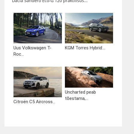
Dacia Sandero Eco-G 120 praktilisus...
Uus Volkswagen T-
KGM Torres Hybrid:...
Roc...
Uncharted peab
tõestama,...
Citroën C5 Aircross...