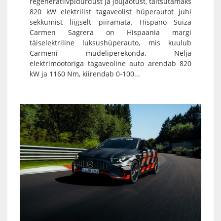
regeneratiivpidurdust ja jõujaotust, taltsutamaks
820 kW elektrilist tagaveolist hüperautot juhi
sekkumist liigselt piiramata. Hispano Suiza
Carmen Sagrera on Hispaania margi
täiselektriline luksushüperauto, mis kuulub
Carmeni mudeliperekonda. Nelja
elektrimootoriga tagaveoline auto arendab 820
kW ja 1160 Nm, kiirendab 0-100...