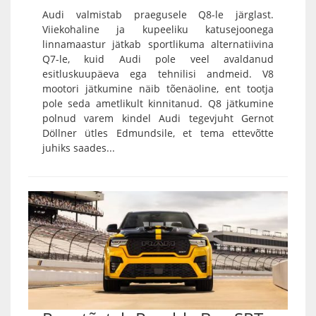
Audi valmistab praegusele Q8-le järglast.
Viiekohaline ja kupeeliku katusejoonega
linnamaastur jätkab sportlikuma alternatiivina
Q7-le, kuid Audi pole veel avaldanud
esitluskuupäeva ega tehnilisi andmeid. V8
mootori jätkumine näib tõenäoline, ent tootja
pole seda ametlikult kinnitanud. Q8 jätkumine
polnud varem kindel Audi tegevjuht Gernot
Döllner ütles Edmundsile, et tema ettevõtte
juhiks saades...