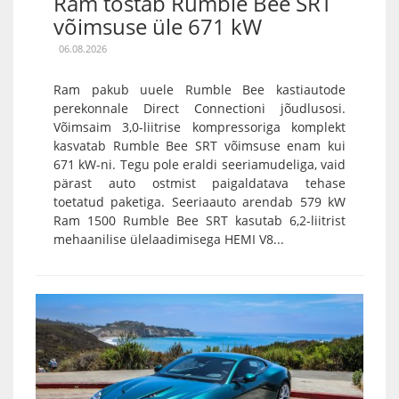
Ram tõstab Rumble Bee SRT
võimsuse üle 671 kW
06.08.2026
Ram pakub uuele Rumble Bee kastiautode
perekonnale Direct Connectioni jõudlusosi.
Võimsaim 3,0-liitrise kompressoriga komplekt
kasvatab Rumble Bee SRT võimsuse enam kui
671 kW-ni. Tegu pole eraldi seeriamudeliga, vaid
pärast auto ostmist paigaldatava tehase
toetatud paketiga. Seeriaauto arendab 579 kW
Ram 1500 Rumble Bee SRT kasutab 6,2-liitrist
mehaanilise ülelaadimisega HEMI V8...