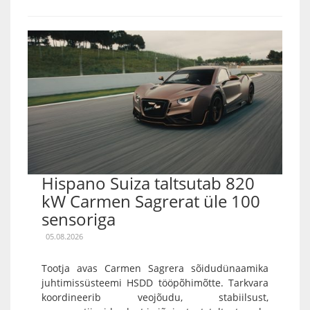
Hispano Suiza taltsutab 820
kW Carmen Sagrerat üle 100
sensoriga
05.08.2026
Tootja avas Carmen Sagrera sõidudünaamika
juhtimissüsteemi HSDD tööpõhimõtte. Tarkvara
koordineerib veojõudu, stabiilsust,