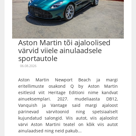
Aston Martin tõi ajaloolised
värvid viiele ainulaadsele
sportautole
06.08.2026
Aston Martin Newport Beach ja margi
eritellimuste osakond Q by Aston Martin
esitlesid viit Heritage Editioni nime kandvat
ainueksemplari. 2027. mudeliaasta DB12,
Vanquish ja Vantage said margi ajaloost
pärinevad värvitoonid ning spetsiaalselt
kujundatud salongid. Viis autot, viis ajaloolist
värvi Aston Martini teatel on kõik viis autot
ainulaadsed ning neid pakub...