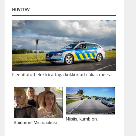
HUVITAV
Iseehitatud elektrirattaga kukkunud eakas mees...
Niisiis, kumb on...
Sõidame! Mis saakski...