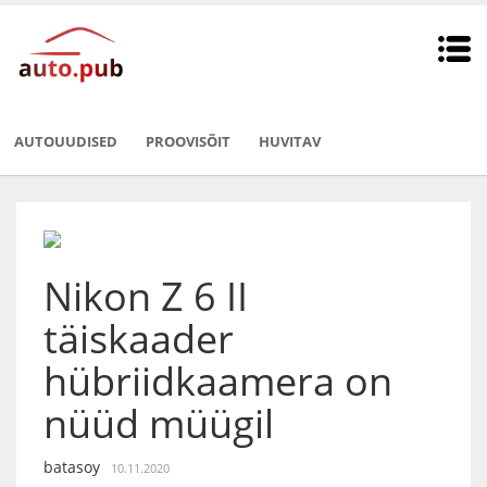
AUTOUUDISED
PROOVISÕIT
HUVITAV
Nikon Z 6 II
täiskaader
hübriidkaamera on
nüüd müügil
batasoy
10.11.2020