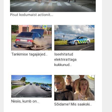
Pisut kodumaist actionit...
Tankimise tagajärjed...
Iseehitatud
elektrirattaga
kukkunud...
Niisiis, kumb on...
Sõidame! Mis saakski...