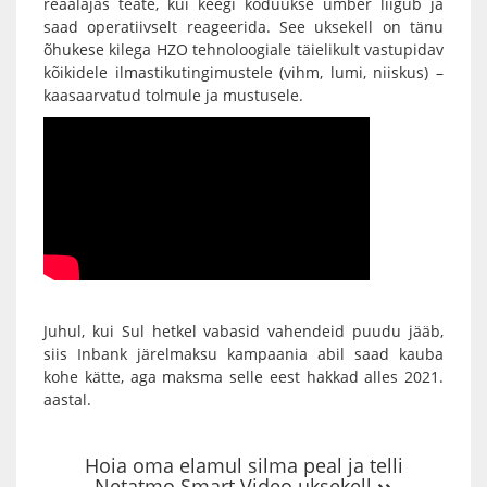
reaalajas teate, kui keegi koduukse ümber liigub ja
saad operatiivselt reageerida. See uksekell on tänu
õhukese kilega HZO tehnoloogiale täielikult vastupidav
kõikidele ilmastikutingimustele (vihm, lumi, niiskus) –
kaasaarvatud tolmule ja mustusele.
Juhul, kui Sul hetkel vabasid vahendeid puudu jääb,
siis
Inbank järelmaksu
kampaania abil saad kauba
kohe kätte, aga maksma selle eest hakkad alles 2021.
aastal.
Hoia oma elamul silma peal ja telli
Netatmo Smart Video uksekell
››