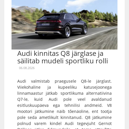
Audi kinnitas Q8 järglase ja
säilitab mudeli sportliku rolli
06.08.2026
Audi valmistab praegusele Q8-le järglast.
Viiekohaline ja kupeeliku katusejoonega
linnamaastur jätkab sportlikuma alternatiivina
Q7-le, kuid Audi pole veel avaldanud
esitluskuupäeva ega tehnilisi andmeid. V8
mootori jätkumine näib tõenäoline, ent tootja
pole seda ametlikult kinnitanud. Q8 jätkumine
polnud varem kindel Audi tegevjuht Gernot