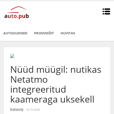
AUTOUUDISED
PROOVISÕIT
HUVITAV
Nüüd müügil: nutikas
Netatmo
integreeritud
kaameraga uksekell
batasoy
16.10.2020