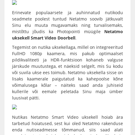
Erinevate populaarsete ja auhinnatud
nutikodu
seadmete poolest tuntud
Netatmo
soovib jätkuvalt
Sinu elu muuta mugavamaks ning turvalisemaks,
mistõttu jõudis ka Photopointi müügile
Netatmo
uksekell Smart Video Doorbell
.
Tegemist on nutika uksekellaga, millel on integreeritud
FullHD 1080p kaamera, mis pakub optimaalset
pildikvaliteeti ja HDR-funktsioon kohaneb valguse
järskude muutustega, et näeksid selgelt, mis Su kodu
või suvila ukse ees toimub.
Netatmo uksekella
sisse on
lisaks kaamerale paigutatud ka kahepoolse kõne
võimalusega kõlar – näiteks saad anda juhiseid
kullerile või eemale peletada Sinu maja ümber
luusivat pätti.
Nutikas
Netatmo Smart Video uksekell
hoiab ära
tarbetud hoiatused, sest kui oled Netatmo rakenduse
enda nutiseadmesse tõmmanud, siis saad alati