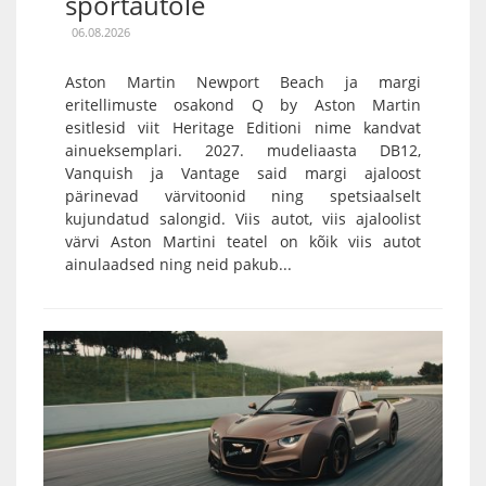
sportautole
06.08.2026
Aston Martin Newport Beach ja margi
eritellimuste osakond Q by Aston Martin
esitlesid viit Heritage Editioni nime kandvat
ainueksemplari. 2027. mudeliaasta DB12,
Vanquish ja Vantage said margi ajaloost
pärinevad värvitoonid ning spetsiaalselt
kujundatud salongid. Viis autot, viis ajaloolist
värvi Aston Martini teatel on kõik viis autot
ainulaadsed ning neid pakub...