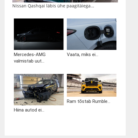
Nissan Qashqai läbis ühe paagitäiega...
Mercedes-AMG
Vaata, miks ei...
valmistab uut...
Ram tõstab Rumble...
Hiina autod ei...