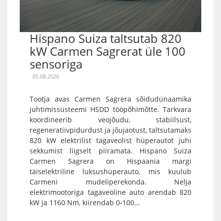
Hispano Suiza taltsutab 820
kW Carmen Sagrerat üle 100
sensoriga
05.08.2026
Tootja avas Carmen Sagrera sõidudünaamika
juhtimissüsteemi HSDD tööpõhimõtte. Tarkvara
koordineerib veojõudu, stabiilsust,
regeneratiivpidurdust ja jõujaotust, taltsutamaks
820 kW elektrilist tagaveolist hüperautot juhi
sekkumist liigselt piiramata. Hispano Suiza
Carmen Sagrera on Hispaania margi
täiselektriline luksushüperauto, mis kuulub
Carmeni mudeliperekonda. Nelja
elektrimootoriga tagaveoline auto arendab 820
kW ja 1160 Nm, kiirendab 0-100...