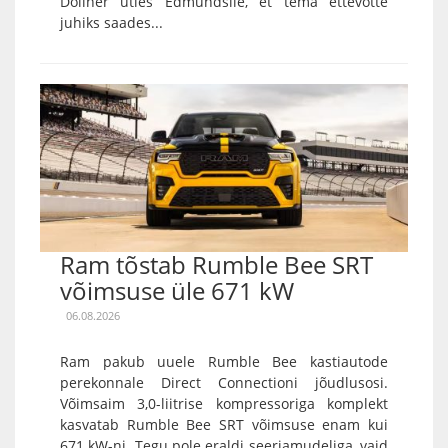
Döllner ütles Edmundsile, et tema ettevõtte
juhiks saades...
Ram tõstab Rumble Bee SRT
võimsuse üle 671 kW
06.08.2026
Ram pakub uuele Rumble Bee kastiautode
perekonnale Direct Connectioni jõudlusosi.
Võimsaim 3,0-liitrise kompressoriga komplekt
kasvatab Rumble Bee SRT võimsuse enam kui
671 kW-ni. Tegu pole eraldi seeriamudeliga, vaid