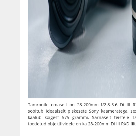
Tamronile omaselt on
28-200mm f/2.8-5.6 Di III 
sobitub ideaalselt piskesete Sony kaameratega, s
kaalub kõigest 575 grammi. Sarnaselt teistele 
toodetud objektiividele on ka 28-200mm Di III RXD f