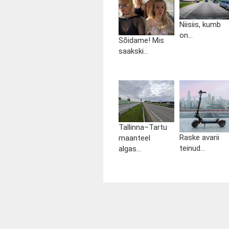
Niisiis, kumb
on...
Sõidame! Mis
saakski...
Tallinna–Tartu
Raske avarii
maanteel
teinud...
algas...