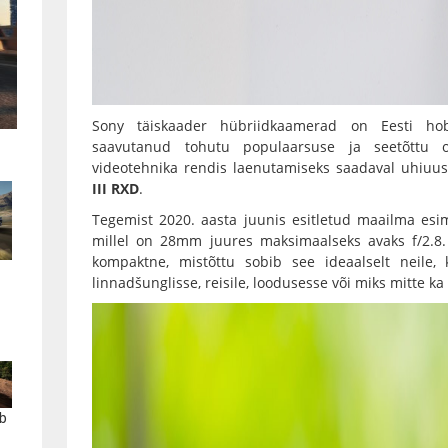
Sony täiskaader hübriidkaamerad
on Eesti hobi-
saavutanud tohutu populaarsuse ja seetõttu 
videotehnika rendis laenutamiseks saadaval uhiuu
III RXD
.
Tegemist 2020. aasta juunis esitletud maailma esi
millel on 28mm juures maksimaalseks avaks f/2.8.
kompaktne, mistõttu sobib see ideaalselt neile,
linnadšunglisse, reisile, loodusesse või miks mitte ka
b