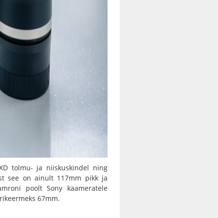
RXD
tolmu- ja niiskuskindel ning
est see on ainult 117mm pikk ja
Tamroni poolt Sony kaameratele
iltrikeermeks 67mm.