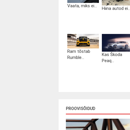
Vaata, miks ei...
Hiina autod ei..
Ram tõstab
Kas Škoda
Rumble...
Peaq...
PROOVISÕIDUD