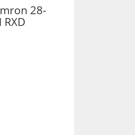
amron 28-
I RXD