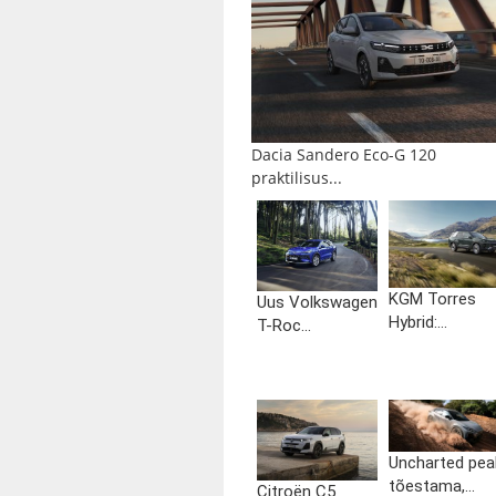
Dacia Sandero Eco-G 120
praktilisus...
KGM Torres
Uus Volkswagen
Hybrid:...
T-Roc...
Uncharted pea
tõestama,...
Citroën C5