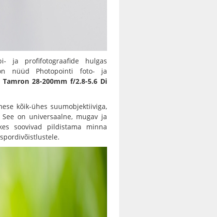
 ja profifotograafide hulgas
on nüüd Photopointi foto- ja
s
Tamron 28-200mm f/2.8-5.6 Di
mese kõik-ühes suumobjektiiviga,
 See on universaalne, mugav ja
 kes soovivad pildistama minna
 spordivõistlustele.