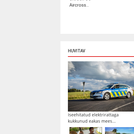
Aircross...
HUVITAV
Iseehitatud elektrirattaga
kukkunud eakas mees...