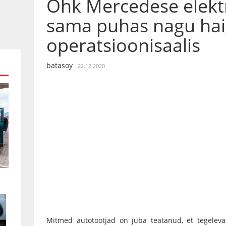
Õhk Mercedese elekt
sama puhas nagu hai
operatsioonisaalis
batasoy
22.12.2020
Mitmed autotootjad on juba teatanud, et tegelevad