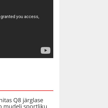
nitas Q8 järglase
ab mudeli sportliku