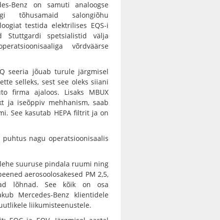
des-Benz on samuti analoogse
i tõhusamaid salongiõhu
ogiat testida elektrilises EQS-i
 Stuttgardi spetsialistid välja
ratsioonisaaliga võrdväärse
Q seeria jõuab turule järgmisel
tte selleks, sest see oleks siiani
uto firma ajaloos. Lisaks MBUX
ekt ja iseõppiv mehhanism, saab
mi. See kasutab HEPA filtrit ja on
e puhtus nagu operatsioonisaalis
4 lehe suuruse pindala ruumi ning
k peened aerosoolosakesed PM 2,5,
divad lõhnad. See kõik on osa
pakub Mercedes-Benz klientidele
utlikele liikumisteenustele.