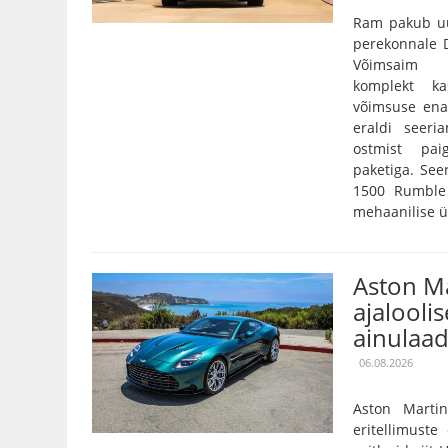
Ram pakub uu
perekonnale D
Võimsaim 3,
komplekt k
võimsuse ena
eraldi seeri
ostmist pai
paketiga. Se
1500 Rumble 
mehaanilise ü
Aston Ma
ajaloolis
ainulaad
06.08.2026
Aston Marti
eritellimust