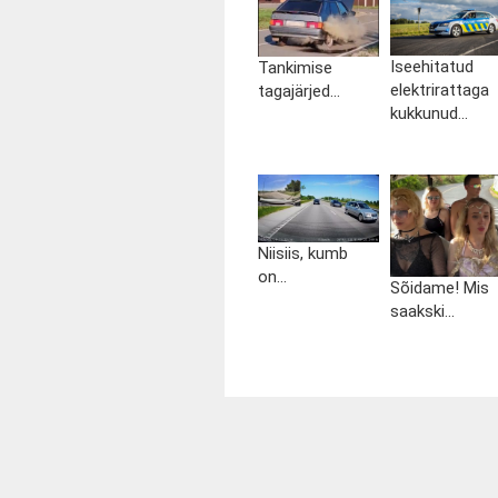
Iseehitatud
Tankimise
elektrirattaga
tagajärjed...
kukkunud...
Niisiis, kumb
on...
Sõidame! Mis
saakski...