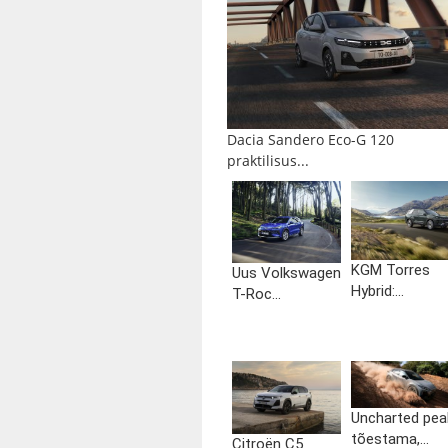
Dacia Sandero Eco-G 120
praktilisus...
KGM Torres
Uus Volkswagen
Hybrid:...
T-Roc...
Uncharted pea
tõestama,...
Citroën C5