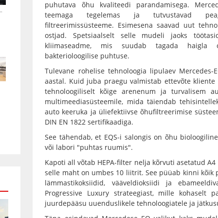
puhutava õhu kvaliteedi parandamisega. Merce
.
teemaga tegelemas ja tutvustavad peag
filtreerimissüsteeme. Esimesena saavad uut tehnolo
ostjad. Spetsiaalselt selle mudeli jaoks töötasid
kliimaseadme, mis suudab tagada haigla ope
bakterioloogilise puhtuse.
Tulevane rohelise tehnoloogia lipulaev Mercedes-E
aastal. Kuid juba praegu valmistab ettevõte kliente e
tehnoloogiliselt kõige arenenum ja turvalisem a
multimeediasüsteemile, mida täiendab tehisintell
auto keeruka ja üliefektiivse õhufiltreerimise süstee
DIN EN 1822 sertifikaadiga.
See tähendab, et EQS-i salongis on õhu bioloogilin
või labori "puhtas ruumis".
Kapoti all võtab HEPA-filter nelja kõrvuti asetatud A
selle maht on umbes 10 liitrit. See püüab kinni kõi
lämmastikoksiidid, vääveldioksiidi ja ebameel
Progressive Luxury strateegiast, mille kohaselt 
juurdepääsu uuenduslikele tehnoloogiatele ja jätkusu