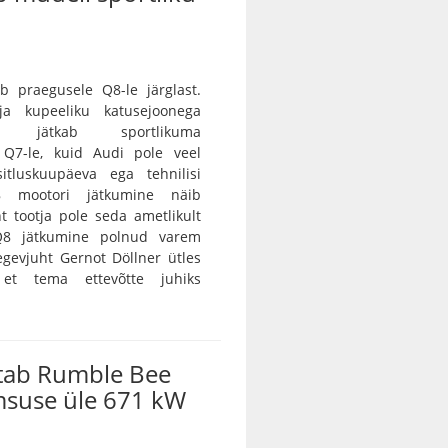
b praegusele Q8-le järglast.
 ja kupeeliku katusejoonega
tur jätkab sportlikuma
a Q7-le, kuid Audi pole veel
itluskuupäeva ega tehnilisi
8 mootori jätkumine näib
nt tootja pole seda ametlikult
 Q8 jätkumine polnud varem
egevjuht Gernot Döllner ütles
 et tema ettevõtte juhiks
tab Rumble Bee
msuse üle 671 kW