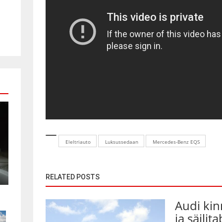
Eleltriauto
Luksussedaan
Mercedes-Benz EQS
RELATED POSTS
Audi kin
ja säilit