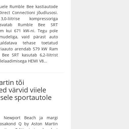
ele Rumble Bee kastiautode
irect Connectioni jõudlusosi.
0-liitrise kompressoriga
asvatab Rumble Bee SRT
m kui 671 kW-ni. Tegu pole
amudeliga, vaid pärast auto
galdatava tehase toetatud
eriaauto arendab 579 kW Ram
Bee SRT kasutab 6,2-liitrist
lelaadimisega HEMI V8...
rtin tõi
ed värvid viiele
sele sportautole
n Newport Beach ja margi
e osakond Q by Aston Martin