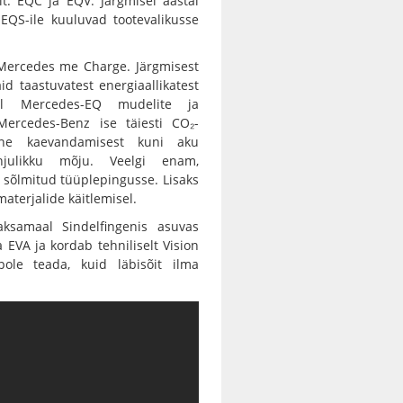
: EQC ja EQV. Järgmisel aastal
 EQS-ile kuuluvad tootevalikusse
 Mercedes me Charge. Järgmisest
id taastuvatest energiaallikatest
al Mercedes-EQ mudelite ja
Mercedes-Benz ise täiesti CO₂-
ine kaevandamisest kuni aku
hjulikku mõju. Veelgi enam,
a sõlmitud tüüplepingusse. Lisaks
terjalide käitlemisel.
samaal Sindelfingenis asuvas
EVA ja kordab tehniliselt Vision
pole teada, kuid läbisõit ilma
.