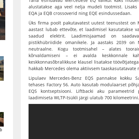
Täna esindavad Mercedese EQ valikut kaks mudelit
alustatakse aga veel nelja mudeli tootmist. Lisaks
EQA ja EQB crossoverid ning EQE esindussedaan.
Üks firma poolt pakutavatest uutest teenustest on
aastast lubab ettevõte, et laadimisel kasutatakse va
saadud elektrit. Laadimisjaamad on saadav
pistikhübriidide omanikele. Ja aastaks 2039 on 
neutraalne. Kogu tootmisahel – alates toora
kõrvaldamiseni – ei avalda keskkonnale ka
keskkonnasõbralikkuse klausel lisatakse töövõtjateg
hakkab Mercedes olema aktiivsem taaskasutatavate ma
Lipulaev Mercedes-Benz EQS pannakse kokku Sak
tehases Factory 56. Auto kasutab modulaarset põhja 
EQS kontseptsiooni. Liftbacki aku parameetrid 
laadimiseta WLTP-tsükli järgi ulatub 700 kilomeetrini
b