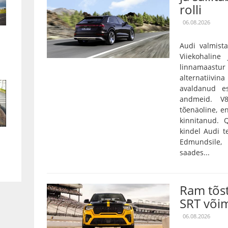
rolli
06.08.2026
Audi valmista
Viiekohaline
linnamaas
alternatiivin
avaldanud es
andmeid. V
tõenäoline, e
kinnitanud.
kindel Audi t
Edmundsile,
saades...
Ram tõs
SRT või
06.08.2026