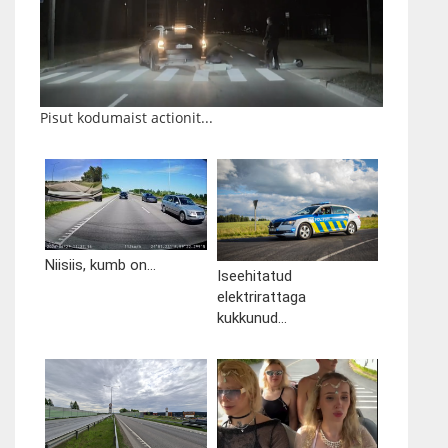
Pisut kodumaist actionit...
Niisiis, kumb on...
Iseehitatud
elektrirattaga
kukkunud...