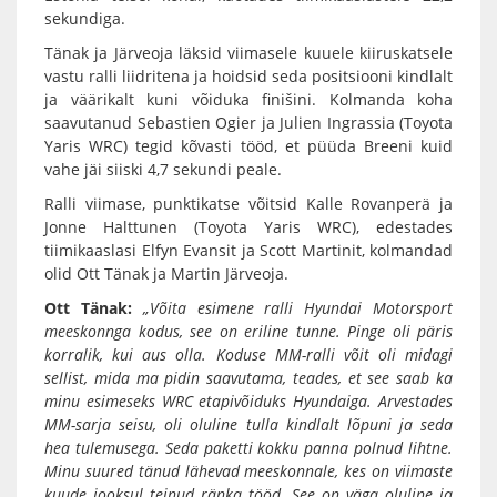
sekundiga.
Tänak ja Järveoja läksid viimasele kuuele kiiruskatsele
vastu ralli liidritena ja hoidsid seda positsiooni kindlalt
ja väärikalt kuni võiduka finišini. Kolmanda koha
saavutanud Sebastien Ogier ja Julien Ingrassia (Toyota
Yaris WRC) tegid kõvasti tööd, et püüda Breeni kuid
vahe jäi siiski 4,7 sekundi peale.
Ralli viimase, punktikatse võitsid Kalle Rovanperä ja
Jonne Halttunen (Toyota Yaris WRC), edestades
tiimikaaslasi Elfyn Evansit ja Scott Martinit, kolmandad
olid Ott Tänak ja Martin Järveoja.
Ott Tänak:
„Võita esimene ralli Hyundai Motorsport
meeskonnga kodus, see on eriline tunne. Pinge oli päris
korralik, kui aus olla. Koduse MM-ralli võit oli midagi
sellist, mida ma pidin saavutama, teades, et see saab ka
minu esimeseks WRC etapivõiduks Hyundaiga. Arvestades
MM-sarja seisu, oli oluline tulla kindlalt lõpuni ja seda
hea tulemusega. Seda paketti kokku panna polnud lihtne.
Minu suured tänud lähevad meeskonnale, kes on viimaste
kuude jooksul teinud ränka tööd. See on väga oluline ja