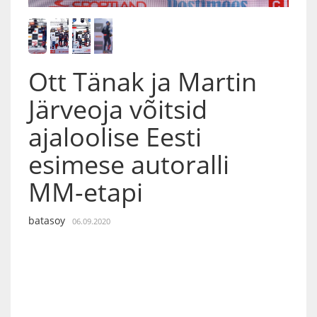
Ott Tänak ja Martin
Järveoja võitsid
ajaloolise Eesti
esimese autoralli
MM-etapi
batasoy
06.09.2020