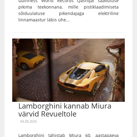
Guinness World Records Qashqai saavutuse
pikima teekonnana, mille pistiklaadimiseta
sõiduulatuse pikendajaga elektriline
linnamaastur läbis ühe...
Lamborghini kannab Miura
värvid Revueltole
04.08.2026
Lamborghini tähistab Miura 60. aastapäeva