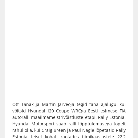
Ott Tänak ja Martin Järveoja tegid täna ajalugu, kui
võitsid Hyundai i20 Coupe WRCga Eesti esimese FIA
autoralli maailmameistrivõistluste etapi, Rally Estonia.
Hyundai Motorsport saab ralli lõpptulemusega topelt
rahul olla, kui Craig Breen ja Paul Nagle lõpetasid Rally
Estonia teisel kohal, kaotades tiimikaaslastele 22,2