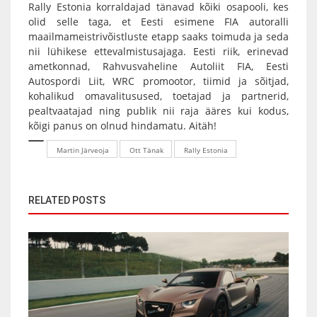
Rally Estonia korraldajad tänavad kõiki osapooli, kes
olid selle taga, et Eesti esimene FIA autoralli
maailmameistrivõistluste etapp saaks toimuda ja seda
nii lühikese ettevalmistusajaga. Eesti riik, erinevad
ametkonnad, Rahvusvaheline Autoliit FIA, Eesti
Autospordi Liit, WRC promootor, tiimid ja sõitjad,
kohalikud omavalitusused, toetajad ja partnerid,
pealtvaatajad ning publik nii raja ääres kui kodus,
kõigi panus on olnud hindamatu. Aitäh!
Martin Järveoja
Ott Tänak
Rally Estonia
RELATED POSTS