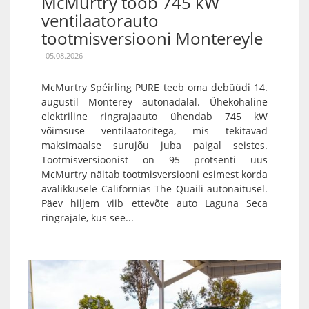
McMurtry toob 745 kW
ventilaatorauto
tootmisversiooni Montereyle
05.08.2026
McMurtry Spéirling PURE teeb oma debüüdi 14.
augustil Monterey autonädalal. Ühekohaline
elektriline ringrajaauto ühendab 745 kW
võimsuse ventilaatoritega, mis tekitavad
maksimaalse surujõu juba paigal seistes.
Tootmisversioonist on 95 protsenti uus
McMurtry näitab tootmisversiooni esimest korda
avalikkusele Californias The Quaili autonäitusel.
Päev hiljem viib ettevõte auto Laguna Seca
ringrajale, kus see...