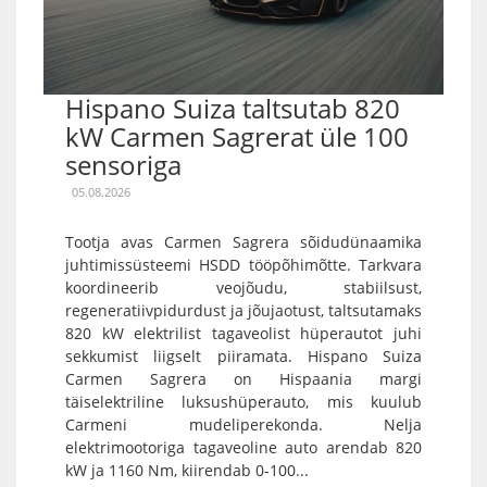
Hispano Suiza taltsutab 820
kW Carmen Sagrerat üle 100
sensoriga
05.08.2026
Tootja avas Carmen Sagrera sõidudünaamika
juhtimissüsteemi HSDD tööpõhimõtte. Tarkvara
koordineerib veojõudu, stabiilsust,
regeneratiivpidurdust ja jõujaotust, taltsutamaks
820 kW elektrilist tagaveolist hüperautot juhi
sekkumist liigselt piiramata. Hispano Suiza
Carmen Sagrera on Hispaania margi
täiselektriline luksushüperauto, mis kuulub
Carmeni mudeliperekonda. Nelja
elektrimootoriga tagaveoline auto arendab 820
kW ja 1160 Nm, kiirendab 0-100...