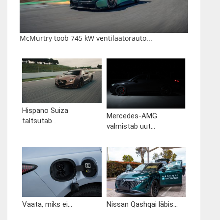
McMurtry toob 745 kW ventilaatorauto...
Hispano Suiza
Mercedes-AMG
taltsutab...
valmistab uut...
Vaata, miks ei...
Nissan Qashqai läbis...