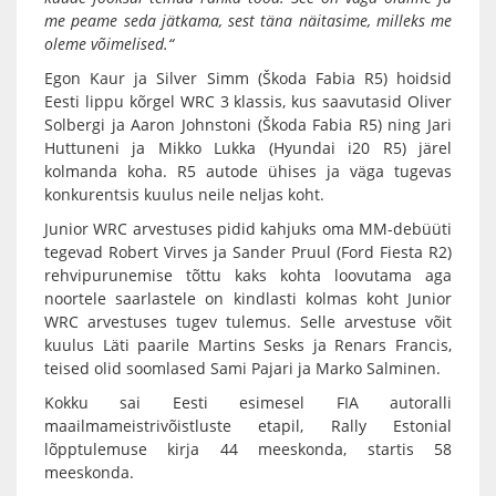
me peame seda jätkama, sest täna näitasime, milleks me
oleme võimelised.“
Egon Kaur ja Silver Simm (Škoda Fabia R5) hoidsid
Eesti lippu kõrgel WRC 3 klassis, kus saavutasid Oliver
Solbergi ja Aaron Johnstoni (Škoda Fabia R5) ning Jari
Huttuneni ja Mikko Lukka (Hyundai i20 R5) järel
kolmanda koha. R5 autode ühises ja väga tugevas
konkurentsis kuulus neile neljas koht.
Junior WRC arvestuses pidid kahjuks oma MM-debüüti
tegevad Robert Virves ja Sander Pruul (Ford Fiesta R2)
rehvipurunemise tõttu kaks kohta loovutama aga
noortele saarlastele on kindlasti kolmas koht Junior
WRC arvestuses tugev tulemus. Selle arvestuse võit
kuulus Läti paarile Martins Sesks ja Renars Francis,
teised olid soomlased Sami Pajari ja Marko Salminen.
Kokku sai Eesti esimesel FIA autoralli
maailmameistrivõistluste etapil, Rally Estonial
lõpptulemuse kirja 44 meeskonda, startis 58
meeskonda.