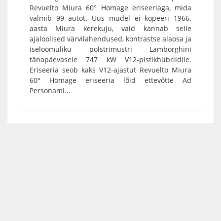
Revuelto Miura 60° Homage eriseeriaga, mida
valmib 99 autot. Uus mudel ei kopeeri 1966.
aasta Miura kerekuju, vaid kannab selle
ajaloolised värvilahendused, kontrastse alaosa ja
iseloomuliku polstrimustri Lamborghini
tänapäevasele 747 kW V12-pistikhübriidile.
Eriseeria seob kaks V12-ajastut Revuelto Miura
60° Homage eriseeria lõid ettevõtte Ad
Personami...