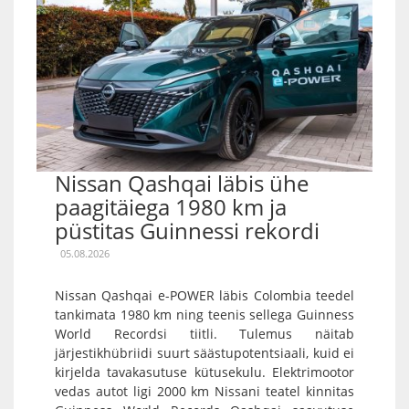
Nissan Qashqai läbis ühe
paagitäiega 1980 km ja
püstitas Guinnessi rekordi
05.08.2026
Nissan Qashqai e-POWER läbis Colombia teedel
tankimata 1980 km ning teenis sellega Guinness
World Recordsi tiitli. Tulemus näitab
järjestikhübriidi suurt säästupotentsiaali, kuid ei
kirjelda tavakasutuse kütusekulu. Elektrimootor
vedas autot ligi 2000 km Nissani teatel kinnitas