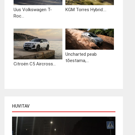
Uus Volkswagen T-
KGM Torres Hybrid:...
Roc...
Uncharted peab
tõestama,...
Citroën C5 Aircross...
HUVITAV