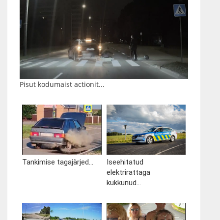
Pisut kodumaist actionit...
Tankimise tagajärjed...
Iseehitatud
elektrirattaga
kukkunud...