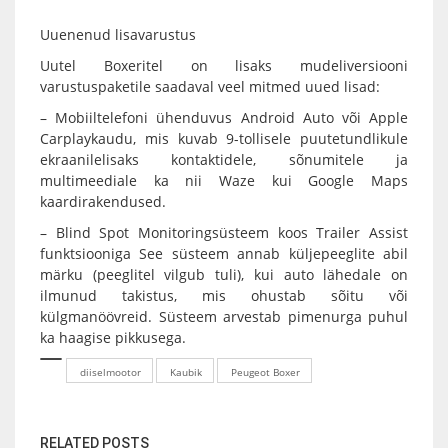
Uuenenud lisavarustus
Uutel Boxeritel on lisaks mudeliversiooni
varustuspaketile saadaval veel mitmed uued lisad:
– Mobiiltelefoni ühenduvus Android Auto või Apple
Carplaykaudu, mis kuvab 9-tollisele puutetundlikule
ekraanilelisaks kontaktidele, sõnumitele ja
multimeediale ka nii Waze kui Google Maps
kaardirakendused.
– Blind Spot Monitoringsüsteem koos Trailer Assist
funktsiooniga See süsteem annab küljepeeglite abil
märku (peeglitel vilgub tuli), kui auto lähedale on
ilmunud takistus, mis ohustab sõitu või
külgmanöövreid. Süsteem arvestab pimenurga puhul
ka haagise pikkusega.
diiselmootor
Kaubik
Peugeot Boxer
RELATED POSTS