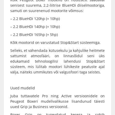
senisest suurema, 2.2-liitrise BlueHDi diiselmootoriga,
samuti on suurenenud mootorite võimsus:
– 2.2 BlueHDi 120hp (+ 10hp)
– 2.2 BlueHDi 140hp (+ 10hp)
– 2.2 BlueHDi 165hp (+ 5hp)
Kõik mootorid on varustatud Stop&Start süsteemiga.
Selleks, et vähendada kütusekulu ja kahjulike heitmete
sattumist atmosfääri, on linnasõidul seni üks
edukamaid tehnoloogilisi lahendusi Stop&Start
süsteem, mis lülitab mootori lühikeste peatuste ajal
välja, näiteks ummikutes või valgusfoori taga seistes.
Uued mudelid
Juba tuttavatele Pro ning Active versioonidele on
Peugeot Boxeri mudelivalikusse lisandunud täiesti
uued Grip ja Business versioonid.
Boxer Grip on tugevdatud kerega ja sobib