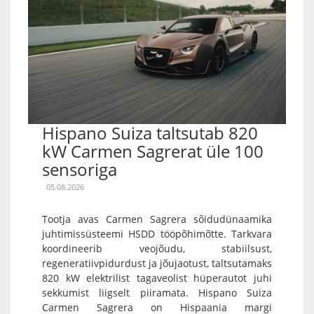
Hispano Suiza taltsutab 820
kW Carmen Sagrerat üle 100
sensoriga
05.08.2026
Tootja avas Carmen Sagrera sõidudünaamika
juhtimissüsteemi HSDD tööpõhimõtte. Tarkvara
koordineerib veojõudu, stabiilsust,
regeneratiivpidurdust ja jõujaotust, taltsutamaks
820 kW elektrilist tagaveolist hüperautot juhi
sekkumist liigselt piiramata. Hispano Suiza
Carmen Sagrera on Hispaania margi