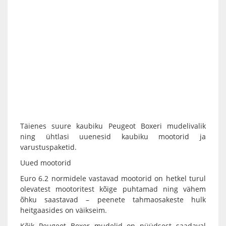
Täienes suure kaubiku Peugeot Boxeri mudelivalik
ning ühtlasi uuenesid kaubiku mootorid ja
varustuspaketid.
Uued mootorid
Euro 6.2 normidele vastavad mootorid on hetkel turul
olevatest mootoritest kõige puhtamad ning vähem
õhku saastavad – peenete tahmaosakeste hulk
heitgaasides on väikseim.
Kõik Peugeot Boxer mudelid on nüüdsest saadaval