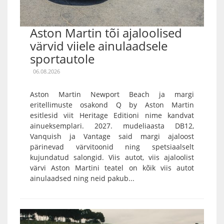
Aston Martin tõi ajaloolised
värvid viiele ainulaadsele
sportautole
06.08.2026
Aston Martin Newport Beach ja margi
eritellimuste osakond Q by Aston Martin
esitlesid viit Heritage Editioni nime kandvat
ainueksemplari. 2027. mudeliaasta DB12,
Vanquish ja Vantage said margi ajaloost
pärinevad värvitoonid ning spetsiaalselt
kujundatud salongid. Viis autot, viis ajaloolist
värvi Aston Martini teatel on kõik viis autot
ainulaadsed ning neid pakub...