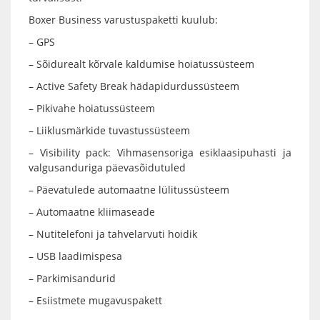
Boxer Business varustuspaketti kuulub:
– GPS
– Sõidurealt kõrvale kaldumise hoiatussüsteem
– Active Safety Break hädapidurdussüsteem
– Pikivahe hoiatussüsteem
– Liiklusmärkide tuvastussüsteem
– Visibility pack: Vihmasensoriga esiklaasipuhasti ja
valgusanduriga päevasõidutuled
– Päevatulede automaatne lülitussüsteem
– Automaatne kliimaseade
– Nutitelefoni ja tahvelarvuti hoidik
– USB laadimispesa
– Parkimisandurid
– Esiistmete mugavuspakett