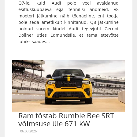
Q7-le, kuid Audi pole veel avaldanud
esitluskuupäeva ega tehnilisi andmeid. V8
mootori jätkumine näib tõenäoline, ent tootja
pole seda ametlikult kinnitanud. Q8 jätkumine
polnud varem kindel Audi tegevjuht Gernot
Döllner ütles Edmundsile, et tema ettevõtte
juhiks saades...
Ram tõstab Rumble Bee SRT
võimsuse üle 671 kW
06.08.2026