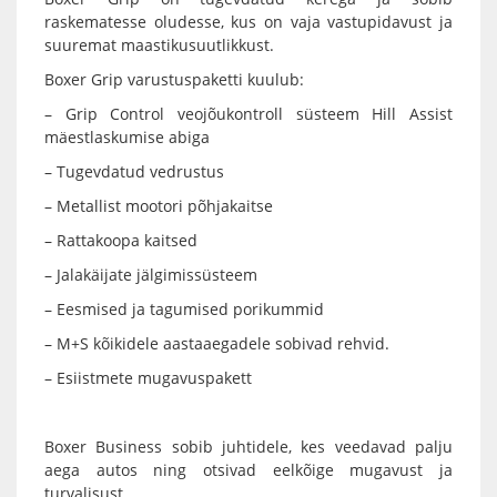
raskematesse oludesse, kus on vaja vastupidavust ja
suuremat maastikusuutlikkust.
Boxer Grip varustuspaketti kuulub:
– Grip Control veojõukontroll süsteem Hill Assist
mäestlaskumise abiga
– Tugevdatud vedrustus
– Metallist mootori põhjakaitse
– Rattakoopa kaitsed
– Jalakäijate jälgimissüsteem
– Eesmised ja tagumised porikummid
– M+S kõikidele aastaaegadele sobivad rehvid.
– Esiistmete mugavuspakett
Boxer Business sobib juhtidele, kes veedavad palju
aega autos ning otsivad eelkõige mugavust ja
turvalisust.