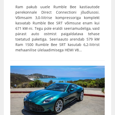
Ram pakub uuele Rumble Bee kastiautode
perekonnale Direct Connectioni jõudlusosi.
Võimsaim 3,0-liitrise kompressoriga komplekt
kasvatab Rumble Bee SRT võimsuse enam kui
671 kW-ni. Tegu pole eraldi seeriamudeliga, vaid
pärast auto ostmist paigaldatava tehase
toetatud paketiga. Seeriaauto arendab 579 kW
Ram 1500 Rumble Bee SRT kasutab 6,2-liitrist
mehaanilise ülelaadimisega HEMI V8...