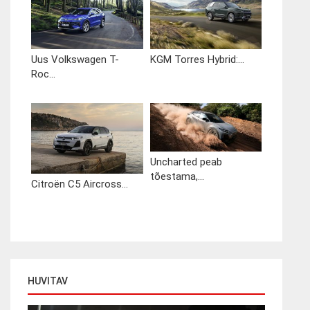
Uus Volkswagen T-
KGM Torres Hybrid:...
Roc...
Uncharted peab
tõestama,...
Citroën C5 Aircross...
HUVITAV