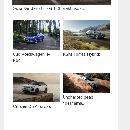
Dacia Sandero Eco-G 120 praktilisus...
Uus Volkswagen T-
KGM Torres Hybrid:...
Roc...
Uncharted peab
tõestama,...
Citroën C5 Aircross...