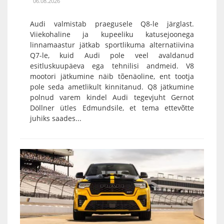
06.08.2026
Audi valmistab praegusele Q8-le järglast.
Viiekohaline ja kupeeliku katusejoonega
linnamaastur jätkab sportlikuma alternatiivina
Q7-le, kuid Audi pole veel avaldanud
esitluskuupäeva ega tehnilisi andmeid. V8
mootori jätkumine näib tõenäoline, ent tootja
pole seda ametlikult kinnitanud. Q8 jätkumine
polnud varem kindel Audi tegevjuht Gernot
Döllner ütles Edmundsile, et tema ettevõtte
juhiks saades...