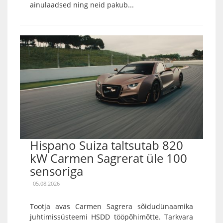
ainulaadsed ning neid pakub...
Hispano Suiza taltsutab 820
kW Carmen Sagrerat üle 100
sensoriga
05.08.2026
Tootja avas Carmen Sagrera sõidudünaamika
juhtimissüsteemi HSDD tööpõhimõtte. Tarkvara