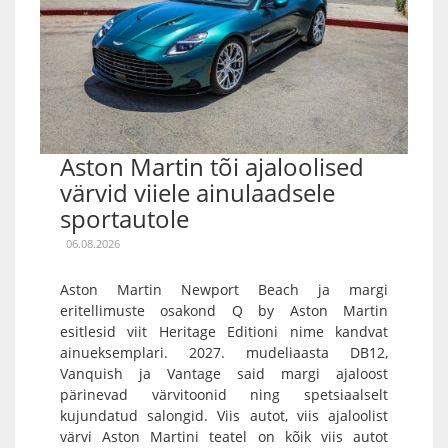
Aston Martin tõi ajaloolised
värvid viiele ainulaadsele
sportautole
06.08.2026
Aston Martin Newport Beach ja margi
eritellimuste osakond Q by Aston Martin
esitlesid viit Heritage Editioni nime kandvat
ainueksemplari. 2027. mudeliaasta DB12,
Vanquish ja Vantage said margi ajaloost
pärinevad värvitoonid ning spetsiaalselt
kujundatud salongid. Viis autot, viis ajaloolist
värvi Aston Martini teatel on kõik viis autot