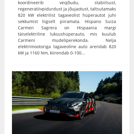
koordineerib veojõudu, stabiilsust,
regeneratiivpidurdust ja jõujaotust, taltsutamaks
820 kW elektrilist tagaveolist hüperautot juhi
sekkumist liigselt piiramata. Hispano Suiza
Carmen Sagrera on Hispaania margi
täiselektriline luksushüperauto, mis kuulub
Carmeni mudeliperekonda. Nelja
elektrimootoriga tagaveoline auto arendab 820
kW ja 1160 Nm, kiirendab 0-100...