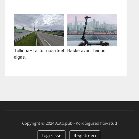
Tallinna–Tartu maanteel
Raske avarii teinud...
algas...
Copyright © 2024 Auto.pub - Kõik õigused hõivatud
Logi sisse
Registreeri