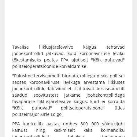
Tavalise liiklusjärelevalve käigus tehtavad
joobekontrollid jätkuvad, kuid koroonaviiruse leviku
tõkestamiseks peatas PPA ajutiselt "Kõik puhuvad"
politseioperatsioonide korraldamise
"Palusime terviseametil hinnata, millega peaks politsei
seoses koroonaviiruse levikuga arvestama liikluses
joobekontrollide läbiviimisel. Lähtuvalt terviseametilt
saadud soovitustest jätkame joobekontrollidega
tavapärase liiklusjärelevalve käigus, kuid ei korralda
"Kõik puhuvad" politseioperatsioone," ütles
politseimajor Sirle Loigo.
PPA kontrollib aastas umbes 800 000 sõidukijuhi
kainust ning keskmiselt kaks kolmandiku
joobekontrollidest tehakse tavapärase