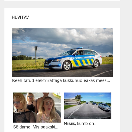
HUVITAV
Iseehitatud elektrirattaga kukkunud eakas mees...
Niisiis, kumb on...
Sõidame! Mis saakski...