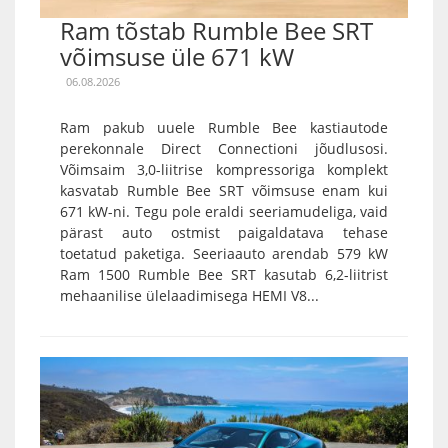
Ram tõstab Rumble Bee SRT
võimsuse üle 671 kW
06.08.2026
Ram pakub uuele Rumble Bee kastiautode
perekonnale Direct Connectioni jõudlusosi.
Võimsaim 3,0-liitrise kompressoriga komplekt
kasvatab Rumble Bee SRT võimsuse enam kui
671 kW-ni. Tegu pole eraldi seeriamudeliga, vaid
pärast auto ostmist paigaldatava tehase
toetatud paketiga. Seeriaauto arendab 579 kW
Ram 1500 Rumble Bee SRT kasutab 6,2-liitrist
mehaanilise ülelaadimisega HEMI V8...