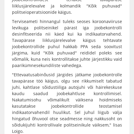
liiklusjärelevalve ja kolmandik "Kõik puhuvad"
politseioperatsioonide käigus.
Terviseameti hinnangul tuleks seoses koroonaviiruse
levikuga politseinikel pärast iga joobekontrolli
desinfitseerida nii käed kui ka indikaatorvahend.
Tavapärase liiklusjärelevalve käigus tehtavate
joobekontrollide puhul hakkab PPA seda soovitust
järgima, kuid "Kõik puhuvad" reididel poleks see
võimalik, kuna neis kontrollitakse juhte järjestikku vaid
paarikümnesekundiliste vahedega.
"Ettevaatusabinõusid järgides jätkame joobekontrolle
tavapärase töö käigus, olgu see rikkumiselt tabatud
juhi, kahtlase sõidustiiliga autojuhi või häirekeskuse
kaudu saadud joobekahtluse kontrollimisel.
Nakatumisohu võimalikult väiksena hoidmiseks
kasutatakse joobekontrollide teostamisel
indikaatorvahendil huulikut. Sel juhul liigub välja
hingatud õhuvool otse seadmesse ning nakkusoht on
sõidukijuhti kontrollivale politseinikule väiksem," lisas
Loigo.