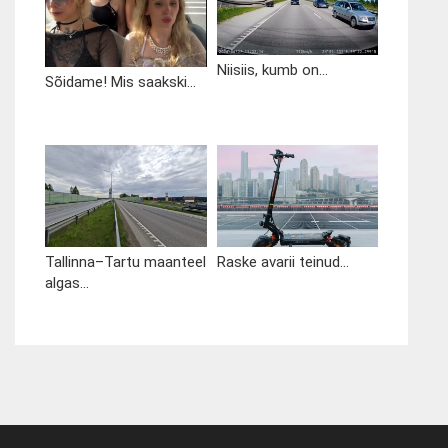
Niisiis, kumb on...
Sõidame! Mis saakski...
Tallinna–Tartu maanteel
Raske avarii teinud...
algas...