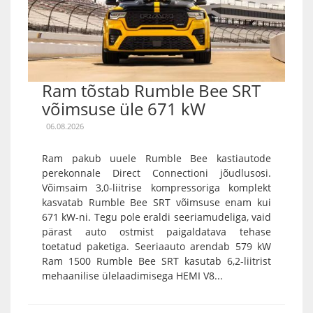
Ram tõstab Rumble Bee SRT
võimsuse üle 671 kW
06.08.2026
Ram pakub uuele Rumble Bee kastiautode
perekonnale Direct Connectioni jõudlusosi.
Võimsaim 3,0-liitrise kompressoriga komplekt
kasvatab Rumble Bee SRT võimsuse enam kui
671 kW-ni. Tegu pole eraldi seeriamudeliga, vaid
pärast auto ostmist paigaldatava tehase
toetatud paketiga. Seeriaauto arendab 579 kW
Ram 1500 Rumble Bee SRT kasutab 6,2-liitrist
mehaanilise ülelaadimisega HEMI V8...