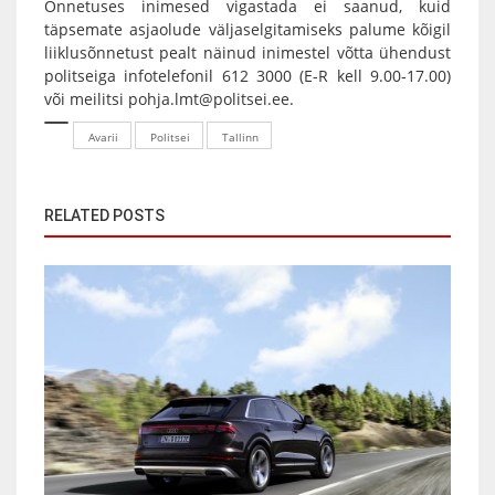
Õnnetuses inimesed vigastada ei saanud, kuid
täpsemate asjaolude väljaselgitamiseks palume kõigil
liiklusõnnetust pealt näinud inimestel võtta ühendust
politseiga infotelefonil 612 3000 (E-R kell 9.00-17.00)
või meilitsi pohja.lmt@politsei.ee.
Avarii
Politsei
Tallinn
RELATED POSTS