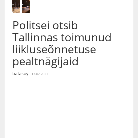
Politsei otsib
Tallinnas toimunud
liikluseõnnetuse
pealtnägijaid
batasoy
17.02.2021