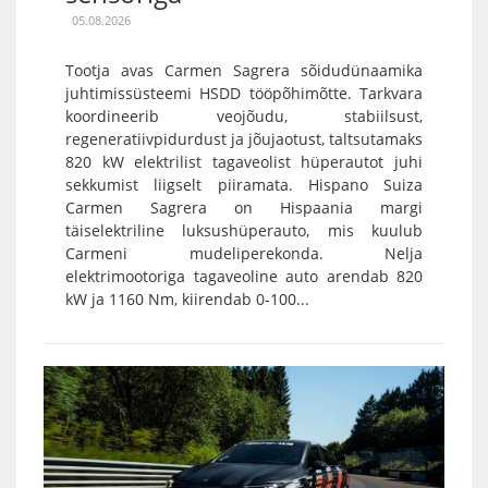
05.08.2026
Tootja avas Carmen Sagrera sõidudünaamika
juhtimissüsteemi HSDD tööpõhimõtte. Tarkvara
koordineerib veojõudu, stabiilsust,
regeneratiivpidurdust ja jõujaotust, taltsutamaks
820 kW elektrilist tagaveolist hüperautot juhi
sekkumist liigselt piiramata. Hispano Suiza
Carmen Sagrera on Hispaania margi
täiselektriline luksushüperauto, mis kuulub
Carmeni mudeliperekonda. Nelja
elektrimootoriga tagaveoline auto arendab 820
kW ja 1160 Nm, kiirendab 0-100...