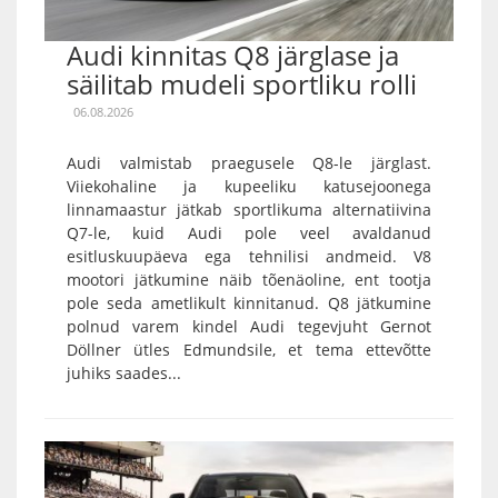
Audi kinnitas Q8 järglase ja
säilitab mudeli sportliku rolli
06.08.2026
Audi valmistab praegusele Q8-le järglast.
Viiekohaline ja kupeeliku katusejoonega
linnamaastur jätkab sportlikuma alternatiivina
Q7-le, kuid Audi pole veel avaldanud
esitluskuupäeva ega tehnilisi andmeid. V8
mootori jätkumine näib tõenäoline, ent tootja
pole seda ametlikult kinnitanud. Q8 jätkumine
polnud varem kindel Audi tegevjuht Gernot
Döllner ütles Edmundsile, et tema ettevõtte
juhiks saades...