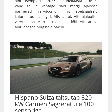
ainueksemplari. 2027. mudeliaasta DB12,
Vanquish ja Vantage said margi ajaloost
pärinevad värvitoonid ning spetsiaalselt
kujundatud salongid. Viis autot, viis ajaloolist
värvi Aston Martini teatel on kõik viis autot
ainulaadsed ning neid pakub...
Hispano Suiza taltsutab 820
kW Carmen Sagrerat üle 100
sensoriga