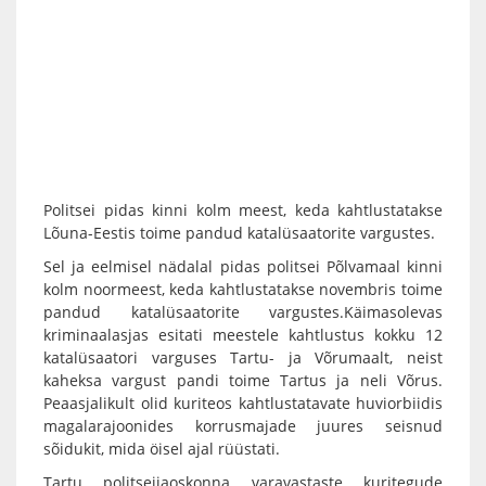
Politsei pidas kinni kolm meest, keda kahtlustatakse
Lõuna-Eestis toime pandud katalüsaatorite vargustes.
Sel ja eelmisel nädalal pidas politsei Põlvamaal kinni
kolm noormeest, keda kahtlustatakse novembris toime
pandud katalüsaatorite vargustes.Käimasolevas
kriminaalasjas esitati meestele kahtlustus kokku 12
katalüsaatori varguses Tartu- ja Võrumaalt, neist
kaheksa vargust pandi toime Tartus ja neli Võrus.
Peaasjalikult olid kuriteos kahtlustatavate huviorbiidis
magalarajoonides korrusmajade juures seisnud
sõidukit, mida öisel ajal rüüstati.
Tartu politseijaoskonna varavastaste kuritegude