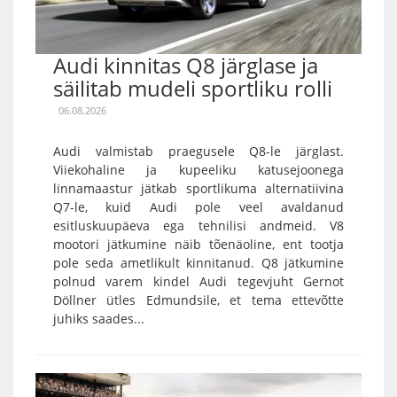
Audi kinnitas Q8 järglase ja
säilitab mudeli sportliku rolli
06.08.2026
Audi valmistab praegusele Q8-le järglast.
Viiekohaline ja kupeeliku katusejoonega
linnamaastur jätkab sportlikuma alternatiivina
Q7-le, kuid Audi pole veel avaldanud
esitluskuupäeva ega tehnilisi andmeid. V8
mootori jätkumine näib tõenäoline, ent tootja
pole seda ametlikult kinnitanud. Q8 jätkumine
polnud varem kindel Audi tegevjuht Gernot
Döllner ütles Edmundsile, et tema ettevõtte
juhiks saades...