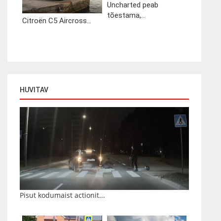
Uncharted peab
tõestama,...
Citroën C5 Aircross...
HUVITAV
Pisut kodumaist actionit...