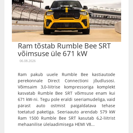
Ram tõstab Rumble Bee SRT
võimsuse üle 671 kW
06.08.2026
Ram pakub uuele Rumble Bee kastiautode
perekonnale Direct Connectioni jõudlusosi.
Võimsaim 3,0-liitrise kompressoriga komplekt
kasvatab Rumble Bee SRT võimsuse enam kui
671 kW-ni. Tegu pole eraldi seeriamudeliga, vaid
pärast auto ostmist paigaldatava tehase
toetatud paketiga. Seeriaauto arendab 579 kW
Ram 1500 Rumble Bee SRT kasutab 6,2-liitrist
mehaanilise ülelaadimisega HEMI V8...