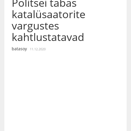
Politsei tabas
katalüsaatorite
vargustes
kahtlustatavad
batasoy
11.12.2020