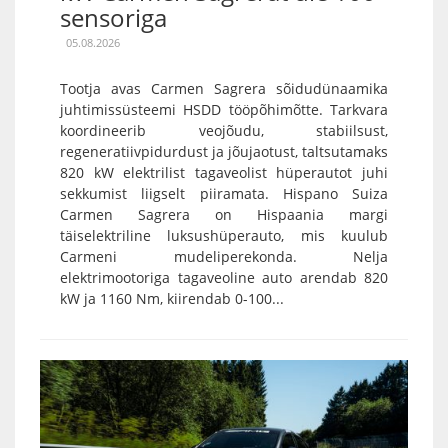
sensoriga
05.08.2026
Tootja avas Carmen Sagrera sõidudünaamika
juhtimissüsteemi HSDD tööpõhimõtte. Tarkvara
koordineerib veojõudu, stabiilsust,
regeneratiivpidurdust ja jõujaotust, taltsutamaks
820 kW elektrilist tagaveolist hüperautot juhi
sekkumist liigselt piiramata. Hispano Suiza
Carmen Sagrera on Hispaania margi
täiselektriline luksushüperauto, mis kuulub
Carmeni mudeliperekonda. Nelja
elektrimootoriga tagaveoline auto arendab 820
kW ja 1160 Nm, kiirendab 0-100...