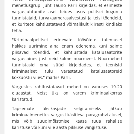
menetlusgrupi juht Tauno Pärli kirjeldas, et esimeste
vargusjuhtumite aset leides asus politsei koguma
tunnistajaid, turvakaamerasalvestusi ja teisi tõendeid,
et kuriteos kahtlustatavad võimalikult kiiresti kindlaks
teha.
"Kriminaalpolitsei erinevate töövõtete tulemusel
hakkas uurimine aina enam edenema, kuni saime
piisavad tõendid, et kahtlustada katalüsaatorite
varguslaines just neid kolme noormeest. Noormehed
tunnistasid oma süüd kirjeldades, et teenisid
kriminaalset tulu varastatud katalüsaatoreid
kokkuostu viies," märkis Pärli.
Vargustes kahtlustatavad mehed on vanuses 19-20
eluaastat. Neist üks on varem kriminaalkorras
karistatud.
Täpsemate üksikasjade selgitamiseks jätkub
kriminaalmenetlus vargust käsitleva paragrahvi alusel,
mis võib süüdimõistmisel kaasa tuua rahalise
karistuse või kuni viie aasta pikkuse vangistuse.