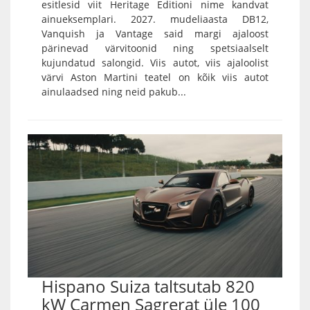
esitlesid viit Heritage Editioni nime kandvat
ainueksemplari. 2027. mudeliaasta DB12,
Vanquish ja Vantage said margi ajaloost
pärinevad värvitoonid ning spetsiaalselt
kujundatud salongid. Viis autot, viis ajaloolist
värvi Aston Martini teatel on kõik viis autot
ainulaadsed ning neid pakub...
Hispano Suiza taltsutab 820
kW Carmen Sagrerat üle 100