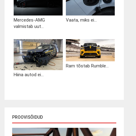
Mercedes-AMG
Vaata, miks ei...
valmistab uut...
Ram tõstab Rumble...
Hiina autod ei...
PROOVISÕIDUD