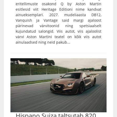
eritellimuste osakond Q by Aston Martin
esitlesid viit Heritage Editioni nime kandvat
ainueksemplari. 2027. mudeliaasta DB12,
Vanquish ja Vantage said margi ajaloost
pärinevad värvitoonid ning spetsiaalselt
kujundatud salongid. Viis autot, viis ajaloolist
värvi Aston Martini teatel on kõik viis autot
ainulaadsed ning neid pakub...
Hispano Suiza taltsutab 820