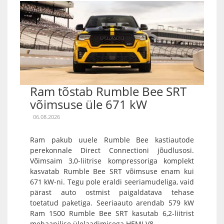
Ram tõstab Rumble Bee SRT
võimsuse üle 671 kW
06.08.2026
Ram pakub uuele Rumble Bee kastiautode
perekonnale Direct Connectioni jõudlusosi.
Võimsaim 3,0-liitrise kompressoriga komplekt
kasvatab Rumble Bee SRT võimsuse enam kui
671 kW-ni. Tegu pole eraldi seeriamudeliga, vaid
pärast auto ostmist paigaldatava tehase
toetatud paketiga. Seeriaauto arendab 579 kW
Ram 1500 Rumble Bee SRT kasutab 6,2-liitrist
mehaanilise ülelaadimisega HEMI V8...