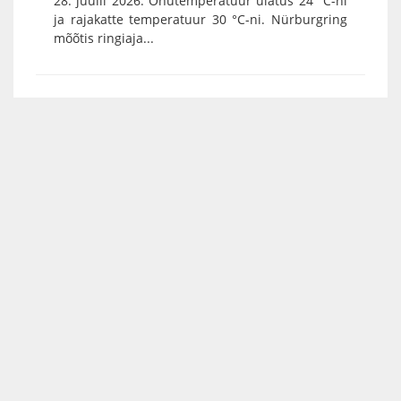
28. juulil 2026. Õhutemperatuur ulatus 24 °C-ni
ja rajakatte temperatuur 30 °C-ni. Nürburgring
mõõtis ringiaja...