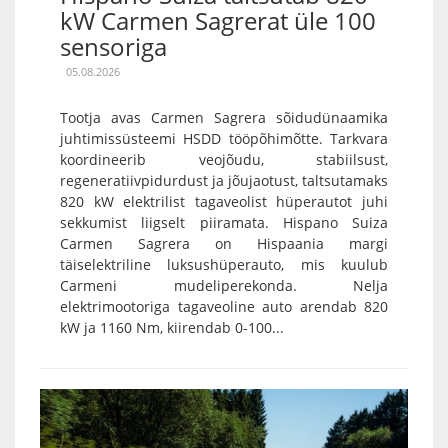
kW Carmen Sagrerat üle 100
sensoriga
05.08.2026
Tootja avas Carmen Sagrera sõidudünaamika
juhtimissüsteemi HSDD tööpõhimõtte. Tarkvara
koordineerib veojõudu, stabiilsust,
regeneratiivpidurdust ja jõujaotust, taltsutamaks
820 kW elektrilist tagaveolist hüperautot juhi
sekkumist liigselt piiramata. Hispano Suiza
Carmen Sagrera on Hispaania margi
täiselektriline luksushüperauto, mis kuulub
Carmeni mudeliperekonda. Nelja
elektrimootoriga tagaveoline auto arendab 820
kW ja 1160 Nm, kiirendab 0-100...