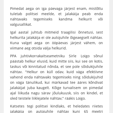
Pimedat aega on iga päevaga järjest enam, mistõttu
tuletab politsei meelde, et jalakäija peab enda
nähtavaks tegemiseks kandma helkurit või
valgusallikat.
Igal aastal juhtub mitmeid traagilisi õnnetusi, sest
helkurita jalakäija ei ole autojuhile õigeaegselt nähtav.
Kuna valget aega on ööpäevas järjest vähem, on
viimane aeg otsida välja helkurid.
PPA juhtivkorrakaitseametniku Sirle Loigo sõnul
päästab helkur elusid, kuid mitte siis, kui see on kotis,
taskus või kinnitatud nõnda, et see pole sõidukijuhile
nähtav. "Helkur on küll odav, kuid väga efektiivne
vahend enda nähtavaks tegemiseks ning sõidukijuhid
on väga tänulikud, kui märkavad tee ääres kõndivat
jalakäijat juba kaugelt. Kõige turvalisem on pimedal
ajal liikuda nagu särav jõulukuusk, siis on kindel, et
oled teistele liiklejatele nähtav," rääkis Loigo.
Katsetes tegi politsei kindlaks, et heledates riietes
jalakäija on autojuhile nähtav kuni 65 meetri