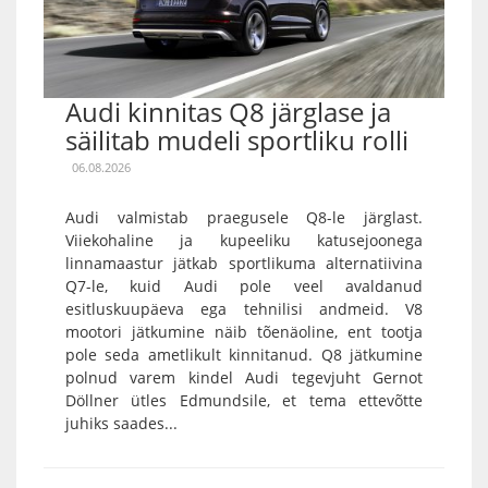
Audi kinnitas Q8 järglase ja
säilitab mudeli sportliku rolli
06.08.2026
Audi valmistab praegusele Q8-le järglast.
Viiekohaline ja kupeeliku katusejoonega
linnamaastur jätkab sportlikuma alternatiivina
Q7-le, kuid Audi pole veel avaldanud
esitluskuupäeva ega tehnilisi andmeid. V8
mootori jätkumine näib tõenäoline, ent tootja
pole seda ametlikult kinnitanud. Q8 jätkumine
polnud varem kindel Audi tegevjuht Gernot
Döllner ütles Edmundsile, et tema ettevõtte
juhiks saades...