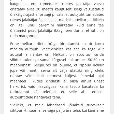
kauguselt, ent tumedates riietes jalakäija vaevu
eristatav alles 30 meetri kauguselt. Isegi valgustatud
ülekäigurajast ei pruugi piisata, et autojuht tumedates
riietes jalakäijat õigeaegselt märkaks. Helkuriga liikleja
on igal juhul paremini märgatav, kuid enne tee
ületamist peab jalakäija ikkagi veenduma, et juht on
teda märganud.
Enne helkuri riiete külge kinnitamist tasub korra
mõelda autojuhi vaatevinklist, kas see ka tegelikult
autojuhile nähtav on. Helkurit on soovitav kanda
sõiduki tuledega samal kõrgusel ehk umbes 50-80 cm
maapinnast. Seejuures on oluline, et rippuv helkur
jope või mantli serva alt välja ulatuks ning oleks
nähtav võimalikult mitmest küljest. Pimedal ajal
maanteel liikudes kindlasti ei piisa ainult ühest
helkurist, vaid lisavalgusallikana tasub kasutada ka
taskulampi või telefoni, et selle abil ennast
autojuhtidele nähtavaks teha.
"Selleks, et meie lähedased jõuaksid turvaliselt
sihtpunkti, saame ise väga palju ära teha, kui kanname