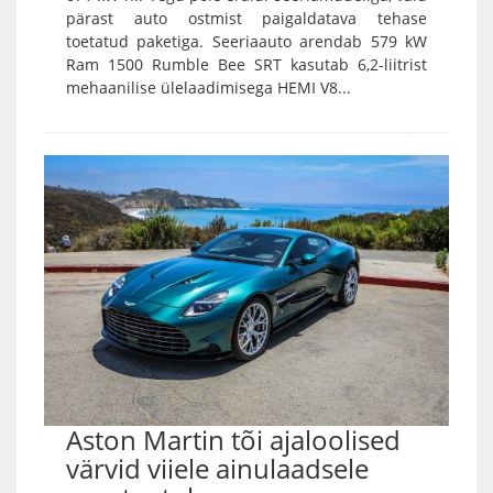
pärast auto ostmist paigaldatava tehase
toetatud paketiga. Seeriaauto arendab 579 kW
Ram 1500 Rumble Bee SRT kasutab 6,2-liitrist
mehaanilise ülelaadimisega HEMI V8...
Aston Martin tõi ajaloolised
värvid viiele ainulaadsele