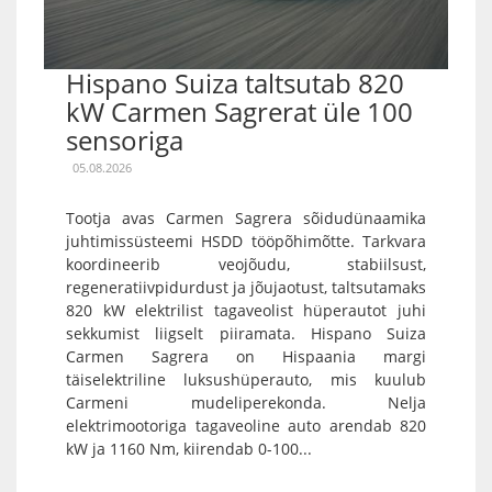
Hispano Suiza taltsutab 820
kW Carmen Sagrerat üle 100
sensoriga
05.08.2026
Tootja avas Carmen Sagrera sõidudünaamika
juhtimissüsteemi HSDD tööpõhimõtte. Tarkvara
koordineerib veojõudu, stabiilsust,
regeneratiivpidurdust ja jõujaotust, taltsutamaks
820 kW elektrilist tagaveolist hüperautot juhi
sekkumist liigselt piiramata. Hispano Suiza
Carmen Sagrera on Hispaania margi
täiselektriline luksushüperauto, mis kuulub
Carmeni mudeliperekonda. Nelja
elektrimootoriga tagaveoline auto arendab 820
kW ja 1160 Nm, kiirendab 0-100...