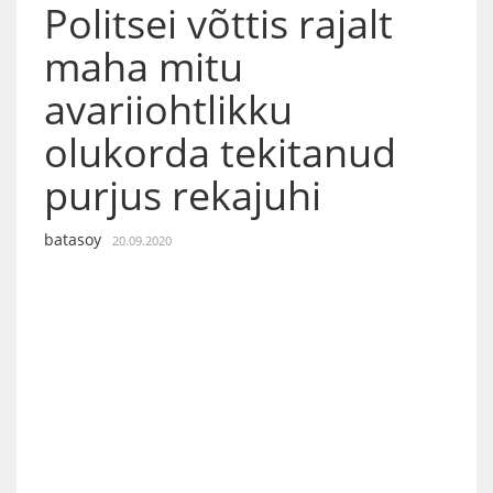
Politsei võttis rajalt
maha mitu
avariiohtlikku
olukorda tekitanud
purjus rekajuhi
batasoy
20.09.2020