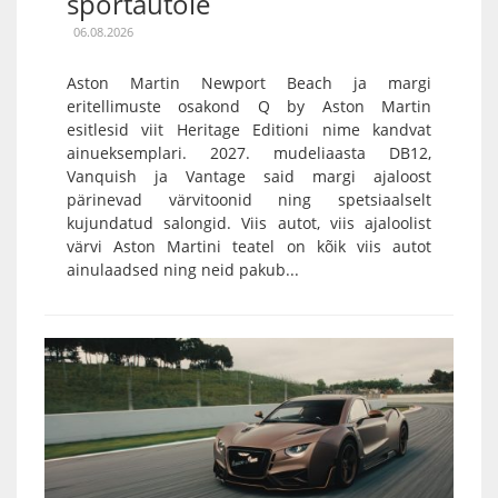
sportautole
06.08.2026
Aston Martin Newport Beach ja margi
eritellimuste osakond Q by Aston Martin
esitlesid viit Heritage Editioni nime kandvat
ainueksemplari. 2027. mudeliaasta DB12,
Vanquish ja Vantage said margi ajaloost
pärinevad värvitoonid ning spetsiaalselt
kujundatud salongid. Viis autot, viis ajaloolist
värvi Aston Martini teatel on kõik viis autot
ainulaadsed ning neid pakub...