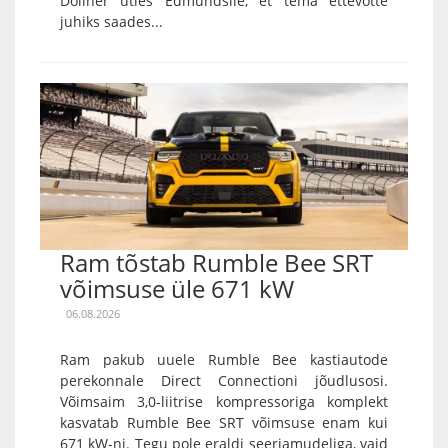
Döllner ütles Edmundsile, et tema ettevõtte
juhiks saades...
Ram tõstab Rumble Bee SRT
võimsuse üle 671 kW
06.08.2026
Ram pakub uuele Rumble Bee kastiautode
perekonnale Direct Connectioni jõudlusosi.
Võimsaim 3,0-liitrise kompressoriga komplekt
kasvatab Rumble Bee SRT võimsuse enam kui
671 kW-ni. Tegu pole eraldi seeriamudeliga, vaid