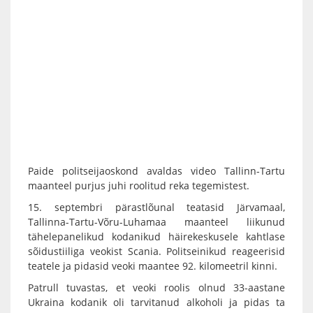
Paide politseijaoskond avaldas video Tallinn-Tartu
maanteel purjus juhi roolitud reka tegemistest.
15. septembri pärastlõunal teatasid Järvamaal,
Tallinna-Tartu-Võru-Luhamaa maanteel liikunud
tähelepanelikud kodanikud häirekeskusele kahtlase
sõidustiiliga veokist Scania. Politseinikud reageerisid
teatele ja pidasid veoki maantee 92. kilomeetril kinni.
Patrull tuvastas, et veoki roolis olnud 33-aastane
Ukraina kodanik oli tarvitanud alkoholi ja pidas ta