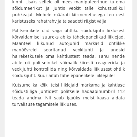
kinni. Lisaks sellele oli mees manipuleerinud ka oma
sõidumeerikut ja juhtis veokit talle kohustuslikul
puhkeajal. Mehele määrati kiirmenetlusega teo eest
karistuseks rahatrahv ja ta saadeti riigist välja.
Politseinikele olid väga ohtliku sõidukijuhi liiklusest
kõrvaldamisel suureks abiks tähelepanelikud liiklejad.
Maanteel liikunud autojuhid märkasid ohtlikke
manöövreid sooritanud veokijuhti ja andsid
häirekeskusele oma kahtlustest teada. Tänu nende
abile oli politseinikel võimalik kiiresti reageerida ja
veokijuhti kontrollida ning kõrvaldada liiklusest ohtlik
sõidukijuht. Suur aitäh tähelepanelikele liiklejaile!
Kutsume ka kõiki teisi liiklejaid märkama ja kahtlase
sõidustiiliga juhtidest politseile hädaabinumbril 112
teada andma. Nii saab igaüks meist kaasa aidata
turvalisuse tagamisele liikluses.