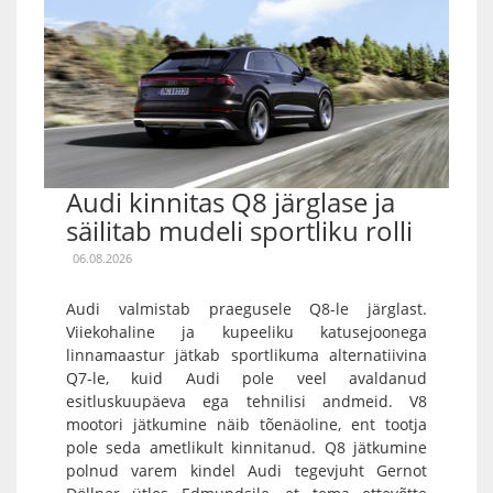
Audi kinnitas Q8 järglase ja
säilitab mudeli sportliku rolli
06.08.2026
Audi valmistab praegusele Q8-le järglast.
Viiekohaline ja kupeeliku katusejoonega
linnamaastur jätkab sportlikuma alternatiivina
Q7-le, kuid Audi pole veel avaldanud
esitluskuupäeva ega tehnilisi andmeid. V8
mootori jätkumine näib tõenäoline, ent tootja
pole seda ametlikult kinnitanud. Q8 jätkumine
polnud varem kindel Audi tegevjuht Gernot