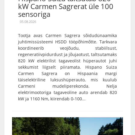
kW Carmen Sagrerat üle 100
sensoriga
05.08.2026
Tootja avas Carmen Sagrera sõidudünaamika
juhtimissüsteemi HSDD tööpõhimõtte. Tarkvara
koordineerib veojõudu, stabiilsust,
regeneratiivpidurdust ja jõujaotust, taltsutamaks
820 kW elektrilist tagaveolist hüperautot juhi
sekkumist liigselt piiramata. Hispano Suiza
Carmen Sagrera on Hispaania margi
täiselektriline luksushüperauto, mis kuulub
Carmeni mudeliperekonda. Nelja
elektrimootoriga tagaveoline auto arendab 820
kW ja 1160 Nm, kiirendab 0-100...