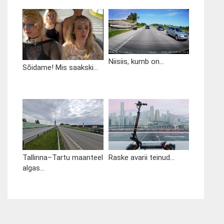
Niisiis, kumb on...
Sõidame! Mis saakski...
Tallinna–Tartu maanteel
Raske avarii teinud...
algas...