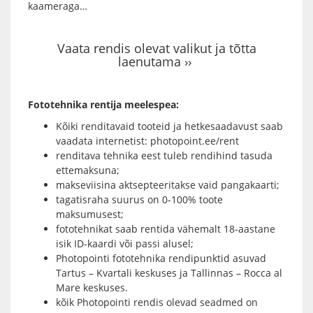
kaameraga…
Vaata rendis olevat valikut ja tõtta
laenutama ››
Fototehnika rentija meelespea:
Kõiki renditavaid tooteid ja hetkesaadavust saab
vaadata internetist:
photopoint.ee/rent
renditava tehnika eest tuleb rendihind tasuda
ettemaksuna;
makseviisina aktsepteeritakse vaid pangakaarti;
tagatisraha suurus on 0-100% toote
maksumusest;
fototehnikat saab rentida vähemalt 18-aastane
isik ID-kaardi või passi alusel;
Photopointi fototehnika rendipunktid asuvad
Tartus –
Kvartali keskuses
ja Tallinnas –
Rocca al
Mare keskuses
.
kõik Photopointi rendis olevad seadmed on