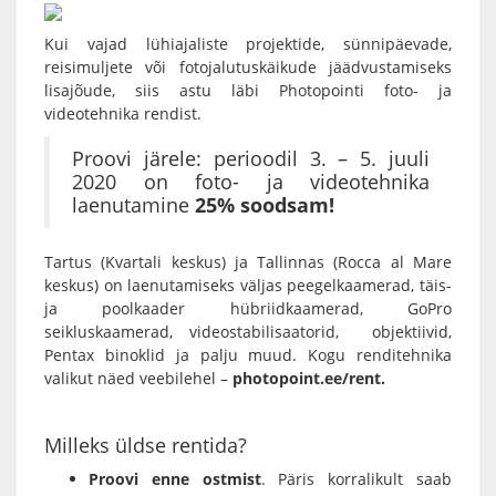
Kui vajad lühiajaliste projektide, sünnipäevade,
reisimuljete või fotojalutuskäikude jäädvustamiseks
lisajõude, siis astu läbi
Photopointi foto- ja
videotehnika rendist
.
Proovi järele: perioodil 3. – 5. juuli
2020 on foto- ja videotehnika
laenutamine
25% soodsam!
Tartus (Kvartali keskus) ja Tallinnas (Rocca al Mare
keskus) on laenutamiseks väljas
peegelkaamerad
,
täis-
ja poolkaader hübriidkaamerad
,
GoPro
seikluskaamerad
,
videostabilisaatorid
,
objektiivid
,
Pentax binoklid
ja palju muud. Kogu renditehnika
valikut näed veebilehel –
photopoint.ee/rent
.
Milleks üldse rentida?
Proovi enne ostmist
. Päris korralikult saab