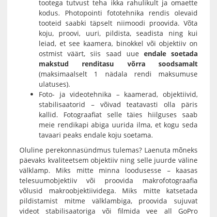
tootega tutvust teha ikka rahulikult ja omaette
kodus.
Photopointi fototehnika rendis
olevaid
tooteid saabki täpselt niimoodi proovida. Võta
koju, proovi, uuri, pildista, seadista ning kui
leiad, et see kaamera, binokkel või objektiiv on
ostmist väärt, siis saad uue
endale soetada
makstud renditasu võrra soodsamalt
(maksimaalselt 1 nädala rendi maksumuse
ulatuses).
Foto- ja videotehnika – kaamerad, objektiivid,
stabilisaatorid – võivad teatavasti olla päris
kallid. Fotograafiat selle täies hiilguses saab
meie rendikapi abiga uurida ilma, et kogu seda
tavaari peaks endale koju soetama.
Oluline perekonnasündmus tulemas? Laenuta mõneks
päevaks kvaliteetsem objektiiv ning selle juurde väline
välklamp. Miks mitte minna loodusesse – kaasas
telesuumobjektiiv või proovida makrofotograafia
võlusid makroobjektiividega. Miks mitte katsetada
pildistamist mitme välklambiga, proovida sujuvat
videot stabilisaatoriga või filmida vee all GoPro