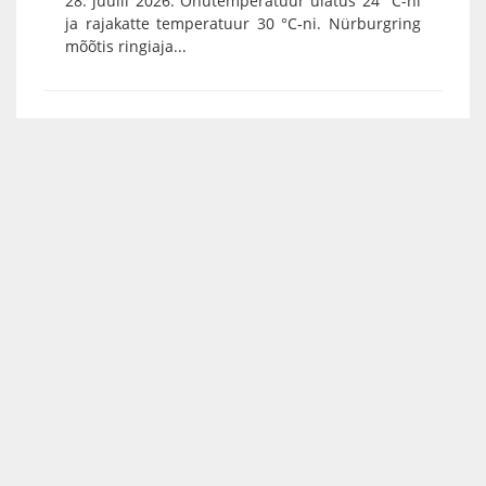
28. juulil 2026. Õhutemperatuur ulatus 24 °C-ni
ja rajakatte temperatuur 30 °C-ni. Nürburgring
mõõtis ringiaja...