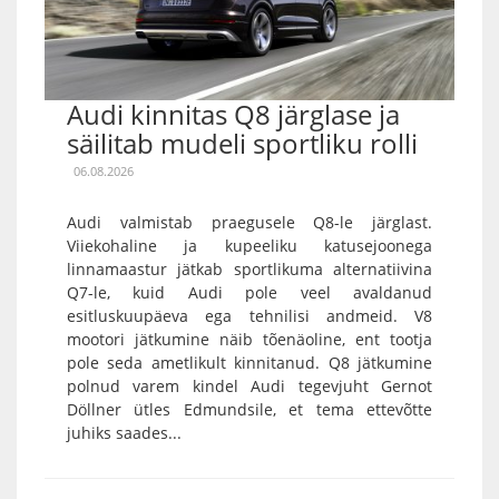
Audi kinnitas Q8 järglase ja
säilitab mudeli sportliku rolli
06.08.2026
Audi valmistab praegusele Q8-le järglast.
Viiekohaline ja kupeeliku katusejoonega
linnamaastur jätkab sportlikuma alternatiivina
Q7-le, kuid Audi pole veel avaldanud
esitluskuupäeva ega tehnilisi andmeid. V8
mootori jätkumine näib tõenäoline, ent tootja
pole seda ametlikult kinnitanud. Q8 jätkumine
polnud varem kindel Audi tegevjuht Gernot
Döllner ütles Edmundsile, et tema ettevõtte
juhiks saades...