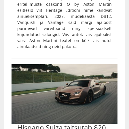
eritellimuste osakond Q by Aston Martin
esitlesid viit Heritage Editioni nime kandvat
ainueksemplari. 2027. mudeliaasta DB12,
Vanquish ja Vantage said margi ajaloost
pärinevad värvitoonid ning spetsiaalselt
kujundatud salongid. Viis autot, viis ajaloolist
värvi Aston Martini teatel on kõik viis autot
ainulaadsed ning neid pakub...
Hispano Suiza taltsutab 820