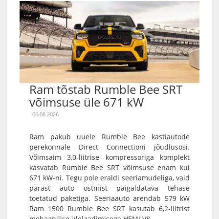
Ram tõstab Rumble Bee SRT
võimsuse üle 671 kW
06.08.2026
Ram pakub uuele Rumble Bee kastiautode
perekonnale Direct Connectioni jõudlusosi.
Võimsaim 3,0-liitrise kompressoriga komplekt
kasvatab Rumble Bee SRT võimsuse enam kui
671 kW-ni. Tegu pole eraldi seeriamudeliga, vaid
pärast auto ostmist paigaldatava tehase
toetatud paketiga. Seeriaauto arendab 579 kW
Ram 1500 Rumble Bee SRT kasutab 6,2-liitrist
mehaanilise ülelaadimisega HEMI V8...