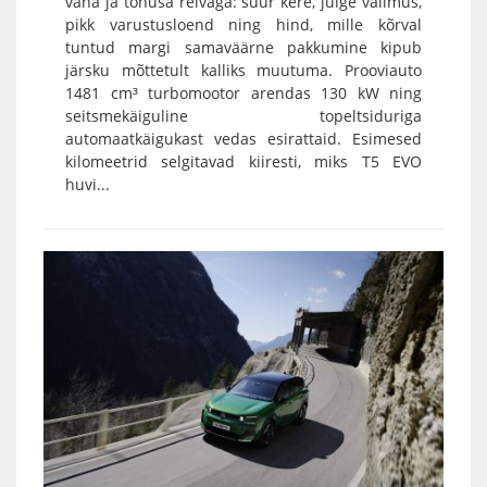
vana ja tõhusa relvaga: suur kere, julge välimus,
pikk varustusloend ning hind, mille kõrval
tuntud margi samaväärne pakkumine kipub
järsku mõttetult kalliks muutuma. Prooviauto
1481 cm³ turbomootor arendas 130 kW ning
seitsmekäiguline topeltsiduriga
automaatkäigukast vedas esirattaid. Esimesed
kilomeetrid selgitavad kiiresti, miks T5 EVO
huvi...