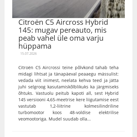
Citroën C5 Aircross Hybrid
145: mugav pereauto, mis
peab vahel üle oma varju
hüppama
15.07.2026
Citroën C5 Aircrossi teine põlvkond tahab teha
midagi lihtsat ja tänapäeval peaaegu mässulist:
vedada viit inimest, neelata kehva teed ja jätta
juhi selgroog kasutamiskõlblikuks ka järgmiseks
õhtuks. Vastuolu peitub kapoti all, sest Hybrid
145 versiooni 4,65-meetrise kere liigutamise eest
vastutab 1,2-liitrine kolmesilindriline
turbomootor koos 48-voldise elektrilise
veomootoriga. Mudel suudab olla...