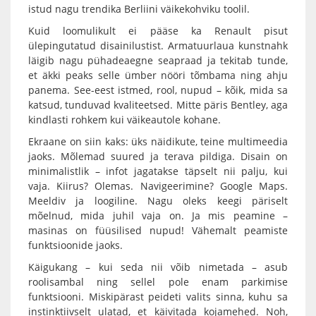
istud nagu trendika Berliini väikekohviku toolil.
Kuid loomulikult ei pääse ka Renault pisut
ülepingutatud disainilustist. Armatuurlaua kunstnahk
läigib nagu pühadeaegne seapraad ja tekitab tunde,
et äkki peaks selle ümber nööri tõmbama ning ahju
panema. See-eest istmed, rool, nupud – kõik, mida sa
katsud, tunduvad kvaliteetsed. Mitte päris Bentley, aga
kindlasti rohkem kui väikeautole kohane.
Ekraane on siin kaks: üks näidikute, teine multimeedia
jaoks. Mõlemad suured ja terava pildiga. Disain on
minimalistlik – infot jagatakse täpselt nii palju, kui
vaja. Kiirus? Olemas. Navigeerimine? Google Maps.
Meeldiv ja loogiline. Nagu oleks keegi päriselt
mõelnud, mida juhil vaja on. Ja mis peamine –
masinas on füüsilised nupud! Vähemalt peamiste
funktsioonide jaoks.
Käigukang – kui seda nii võib nimetada – asub
roolisambal ning sellel pole enam parkimise
funktsiooni. Miskipärast peideti valits sinna, kuhu sa
instinktiivselt ulatad, et käivitada kojamehed. Noh,