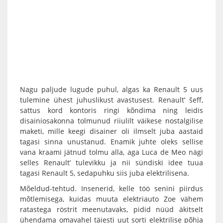
Nagu paljude lugude puhul, algas ka Renault 5 uus
tulemine ühest juhuslikust avastusest. Renault’ šeff,
sattus kord kontoris ringi kõndima ning leidis
disainiosakonna tolmunud riiulilt väikese nostalgilise
maketi, mille keegi disainer oli ilmselt juba aastaid
tagasi sinna unustanud. Enamik juhte oleks sellise
vana kraami jätnud tolmu alla, aga Luca de Meo nägi
selles Renault’ tulevikku ja nii sündiski idee tuua
tagasi Renault 5, sedapuhku siis juba elektrilisena.
Mõeldud-tehtud. Insenerid, kelle töö senini piirdus
mõtlemisega, kuidas muuta elektriauto Zoe vähem
ratastega röstrit meenutavaks, pidid nüüd äkitselt
ühendama omavahel täiesti uut sorti elektrilise põhja