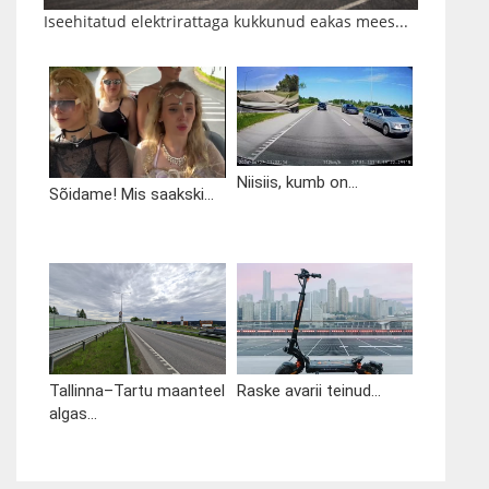
Iseehitatud elektrirattaga kukkunud eakas mees...
Niisiis, kumb on...
Sõidame! Mis saakski...
Tallinna–Tartu maanteel
Raske avarii teinud...
algas...