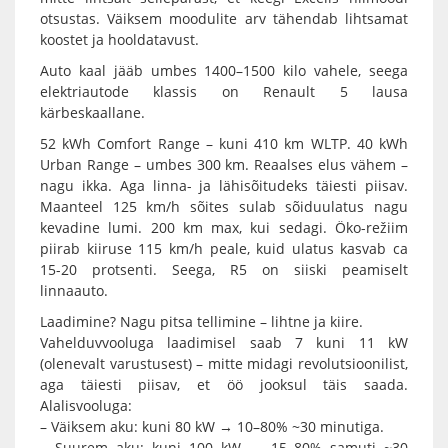
otsustas. Väiksem moodulite arv tähendab lihtsamat
koostet ja hooldatavust.
Auto kaal jääb umbes 1400–1500 kilo vahele, seega
elektriautode klassis on Renault 5 lausa
kärbeskaallane.
52 kWh Comfort Range – kuni 410 km WLTP. 40 kWh
Urban Range – umbes 300 km. Reaalses elus vähem –
nagu ikka. Aga linna- ja lähisõitudeks täiesti piisav.
Maanteel 125 km/h sõites sulab sõiduulatus nagu
kevadine lumi. 200 km max, kui sedagi. Öko-režiim
piirab kiiruse 115 km/h peale, kuid ulatus kasvab ca
15-20 protsenti. Seega, R5 on siiski peamiselt
linnaauto.
Laadimine? Nagu pitsa tellimine – lihtne ja kiire.
Vahelduvvooluga laadimisel saab 7 kuni 11 kW
(olenevalt varustusest) – mitte midagi revolutsioonilist,
aga täiesti piisav, et öö jooksul täis saada.
Alalisvooluga:
– Väiksem aku: kuni 80 kW → 10–80% ~30 minutiga.
– Suurem aku: kuni 100 kW → 15–80% samuti ~30