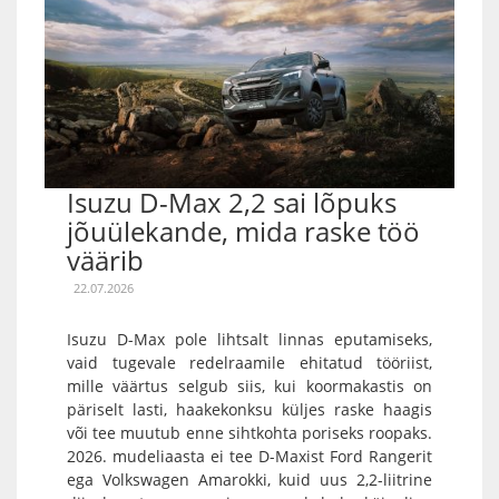
Isuzu D-Max 2,2 sai lõpuks
jõuülekande, mida raske töö
väärib
22.07.2026
Isuzu D-Max pole lihtsalt linnas eputamiseks,
vaid tugevale redelraamile ehitatud tööriist,
mille väärtus selgub siis, kui koormakastis on
päriselt lasti, haakekonksu küljes raske haagis
või tee muutub enne sihtkohta poriseks roopaks.
2026. mudeliaasta ei tee D-Maxist Ford Rangerit
ega Volkswagen Amarokki, kuid uus 2,2-liitrine