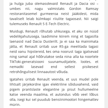
ja hulga juba olemasolevaid Renault ja Dacia osi –
umbes nii, nagu valmistaks Gordon Ramsay
restoranitasemel gurmeeroa neist jääkidest, mida
tavaliselt leiab külmkapi riiulite tagaosast. Nii saigi
tulemuseks Renault 5 E-Tech Electric.
Muidugi, Renault rõhutab uhkusega, et aku on nüüd
vedelikjahutusega, laadimine kiirem ning et tagasilla
laenasid nad Dacia Dusterilt. Ja ei saa ka mainimata
jätta, et Renault üritab uue R5-ga meelitada tagasi
neid vanu hipstereid, kes oma noorust taga igatsevad
ning samal ajal hõõrutakse seda nina alla ka noortele
TikToki-generatsiooni suunamudijatele, lootes, et
nemadki lasevad end sellest pisikesest
retrohõngulisest linnaautost võluda.
Igatahes üritab Renault veenda, et uus mudel pole
lihtsalt järjekordne igav elektriline sõiduvahend, vaid
pigem prantslaste elegantne ja pisut hullumeelne
katse veenda maailma, et autondus võib veel lõbus
olla, isegi kui sel puudub bensiinimootori hingemattev
mürin.