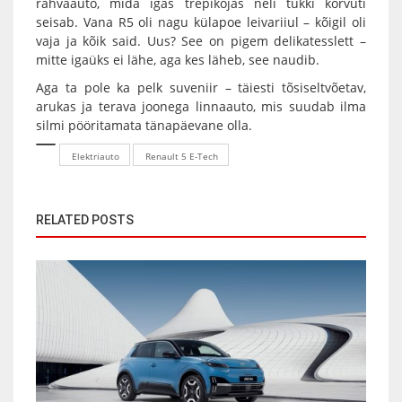
rahvaauto, mida igas trepikojas neli tükki kõrvuti
seisab. Vana R5 oli nagu külapoe leivariiul – kõigil oli
vaja ja kõik said. Uus? See on pigem delikatesslett –
mitte igaüks ei lähe, aga kes läheb, see naudib.
Aga ta pole ka pelk suveniir – täiesti tõsiseltvõetav,
arukas ja terava joonega linnaauto, mis suudab ilma
silmi pööritamata tänapäevane olla.
Elektriauto
Renault 5 E-Tech
RELATED POSTS