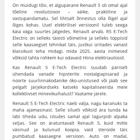
On muidugi tõsi, et algupärane Renault 5 oli omal ajal
tõeline revolutsioon – väike, praktiline ja
vastupandamatu. Sel lihtsalt õnnestus olla õigel ajal
õiges kohas. Uuel elektrilisel versioonil tuleb seega
käia väga suurtes jälgedes. Renault arvab, R5 E-Tech
Electric on selleks täiesti võimeline ja selleks toppisid
selle kaasaegset tehnikat täis, justkui üritades vanast
klassikust teha midagi, mida 2025. aasta inimesed
võiksid tahta rohkem kui odavaid Hiina elektriautosid.
Kas Renault 5 E-Tech Electric suudab päriselt
ühendada vanade hipsterite nostalgiapisarad ja
noorte suurlinnakodanike öko-unistused või jääb see
pelgalt järjekordseks katseks kapitaliseerida meie
kollektiivset minevikuihalust? Vaatame järele.
Renault 5 E-Tech Electric näeb välja, nagu karanuks ta
maha ajamasinast. Selle silueti võiksid ära tunda ka
läbi tiheda udu, istudes samal ajal tagurpidi alpaka
seljas. See on äratuntavalt Renault 5, kuid mitte
väsinud ja kulunud koopia, vaid steroide täis
pumbatud kaasaegne versioon. Auto on madal,