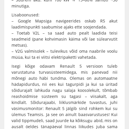
minutiga.
Lisaboonused:
– Google Mapsiga navigeerides oskab R5 akut
laadimispunkti saabumise ajaks ette soojendada.
– Toetab V2L – sa saad auto pealt laadida teisi
seadmeid (pane kohvimasin käima või lae sülearvutit
metsas).
– V2G valmisolek – tulevikus võid oma naabrile voolu
müüa, kui ta ei viitsi elektripaketti vahetada.
Isegi kõige odavam Renault 5 versioon tuleb
varustatuna turvasüsteemidega, mis panevad nii
mõnegi auto häbi tundma. Olemas on automaatne
hädapidurdus, nii ees kui tagurpidi ja kui sa üritad
sõidurajalt lahkuda nagu salaja koosolekult, tõmbab
reashoidmise süsteem su tagasi – viisakalt, aga
kindlalt. Sõidurajaabi, liiklusmärkide tuvastus, juhi
väsimusmonitor: Renault 5 jälgib sind rohkem kui su
ülemus Teamsis. Ja see on ainult baasvarustuses! Kui
valid tippmudeli, saad juurde ka kõiksugu abid, mis on
ausalt öeldes tänapäeval linnas liikudes juba sama