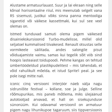
Alustame armatuurlauast. Suur ja lai ekraan ning selle
kõrval horisontaalne riiul, mis meenutab selgelt vana
R5 sisemust, justkui võiks sinna panna mentooliga
sigaretid või väikese kassettmaki, kui sul see veel
olemas on.
Istmed tunduvad samuti olema pigem väikesed
disainiekskursioonid Turbo-mudelisse, millel olid
seljatoel kummalised tiivakesed. Renault otsustas selle
vormikeele säilitada, andes salongile pisut
võiduajamiste vaimu, samas kui tegelik sõit viib sind
hoopis lasteaiast toidupoodi. Pehme kangas on tehtud
ümbertöödeldud plastikpudelitest – mis tähendab, et
võid rahulikult mõelda, et istud Sprite’i peal. Ja see
pole isegi mitte nali.
iconic cinq versiooni interjöör näeb välja nagu
sidruniõite festival – kollane, soe ja julge. Selline
rõõmupurikas, mis paneb mõtlema, miks ülejäänud
autotootjad arvavad, et hall on sisekujunduse
sünonüüm. Kui odavamal versioonil on armatuur
pigem nagu lihunikupoe tagaruum, siis tippversioonis