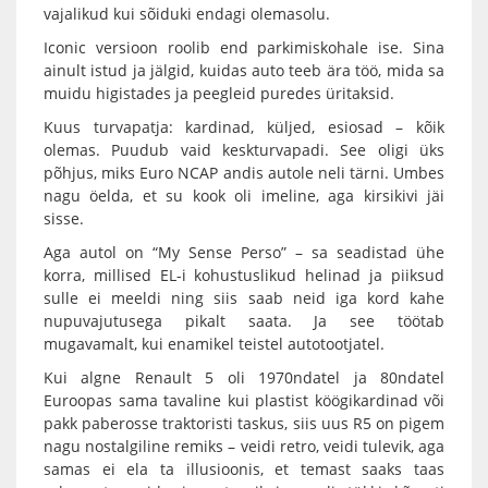
vajalikud kui sõiduki endagi olemasolu.
Iconic versioon roolib end parkimiskohale ise. Sina
ainult istud ja jälgid, kuidas auto teeb ära töö, mida sa
muidu higistades ja peegleid puredes üritaksid.
Kuus turvapatja: kardinad, küljed, esiosad – kõik
olemas. Puudub vaid keskturvapadi. See oligi üks
põhjus, miks Euro NCAP andis autole neli tärni. Umbes
nagu öelda, et su kook oli imeline, aga kirsikivi jäi
sisse.
Aga autol on “My Sense Perso” – sa seadistad ühe
korra, millised EL-i kohustuslikud helinad ja piiksud
sulle ei meeldi ning siis saab neid iga kord kahe
nupuvajutusega pikalt saata. Ja see töötab
mugavamalt, kui enamikel teistel autotootjatel.
Kui algne Renault 5 oli 1970ndatel ja 80ndatel
Euroopas sama tavaline kui plastist köögikardinad või
pakk paberosse traktoristi taskus, siis uus R5 on pigem
nagu nostalgiline remiks – veidi retro, veidi tulevik, aga
samas ei ela ta illusioonis, et temast saaks taas