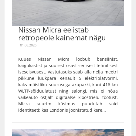
Nissan Micra eelistab
retropeole kainemat nägu
01.08.2026
Kuues Nissan Micra loobub bensiinist,
käigukastist ja suurest osast senisest tehnilisest
iseseisvusest. Vastutasuks saab alla nelja meetri
pikkune luukpära Renault 5 elektriplatvormi,
kaks mõistliku suurusega akupakki, kuni 416 km
WLTP-sõiduulatust ning salongi, mis ei nõua
väikeauto ostjalt digitaalse kloostrielu tõotust.
Micra suurim küsimus puudutab vaid
identiteeti: kas Londonis joonistatud kere...