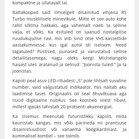
kompaktne ja üllatavalt lai.
Rattakoopad said ilmselgelt disainitud vihjena R5
Turbo musklilisele minevikule. Mitte et see auto kohe
rallit sõitma hakkaks, aga vähemalt näeb ta selline
välja, et võiks. Ka esituled on saanud nostalgilise
ruudukujulise ravi, mis viib sind otse VHS-kassettide
aastakümnesse, kus igal autol oli iseloom. Need
tagatuled? Püstised, punased ja varustatud sellise
detailitasemega, nagu oleks keegi Michelangelo
hauast üles äratanud ja öelnud: “Joonista tuled.” Ja ta
joonistas.
Kapoti peal asuv LED-ribadest „5“ pole lihtsalt suvaline
number, vaid valgustatud indikaator, mis näitab aku
laadimise taset. Originaalis oli seal õhuvõtuava aga
nüüd digitaalne nutikus. See koosneb viiest ribast,
millest igaüks tähistab 20 protsenti akuenergiat.
Ka sisemus meenutab futuristlikku kapslit, mida
kaunistab kangas, mis võib pärineda nii prantsuse
disainistuudiost või vanaema köögikardinast. Ja
kummalisel kombel – see toimib.