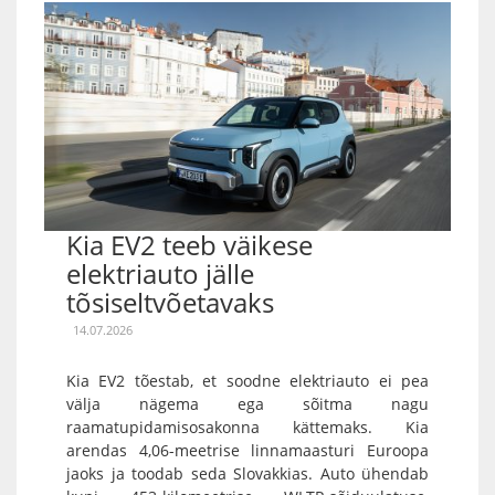
Kia EV2 teeb väikese
elektriauto jälle
tõsiseltvõetavaks
14.07.2026
Kia EV2 tõestab, et soodne elektriauto ei pea
välja nägema ega sõitma nagu
raamatupidamisosakonna kättemaks. Kia
arendas 4,06-meetrise linnamaasturi Euroopa
jaoks ja toodab seda Slovakkias. Auto ühendab