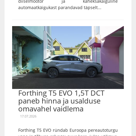
diiselmootor ja kaheksakäiguline
automaatkäigukast parandavad täpselt...
Forthing T5 EVO 1,5T DCT
paneb hinna ja usalduse
omavahel vaidlema
17.07.2026
Forthing T5 EVO ründab Euroopa pereautoturgu