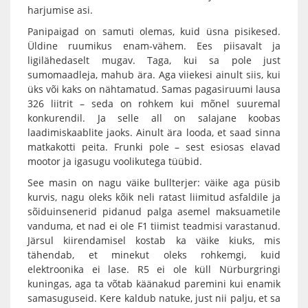
harjumise asi.
Panipaigad on samuti olemas, kuid üsna pisikesed.
Üldine ruumikus enam-vähem. Ees piisavalt ja
ligilähedaselt mugav. Taga, kui sa pole just
sumomaadleja, mahub ära. Aga viiekesi ainult siis, kui
üks või kaks on nähtamatud. Samas pagasiruumi lausa
326 liitrit – seda on rohkem kui mõnel suuremal
konkurendil. Ja selle all on salajane koobas
laadimiskaablite jaoks. Ainult ära looda, et saad sinna
matkakotti peita. Frunki pole – sest esiosas elavad
mootor ja igasugu voolikutega tüübid.
See masin on nagu väike bullterjer: väike aga püsib
kurvis, nagu oleks kõik neli ratast liimitud asfaldile ja
sõiduinsenerid pidanud palga asemel maksuametile
vanduma, et nad ei ole F1 tiimist teadmisi varastanud.
Järsul kiirendamisel kostab ka väike kiuks, mis
tähendab, et minekut oleks rohkemgi, kuid
elektroonika ei lase. R5 ei ole küll Nürburgringi
kuningas, aga ta võtab käänakud paremini kui enamik
samasuguseid. Kere kaldub natuke, just nii palju, et sa