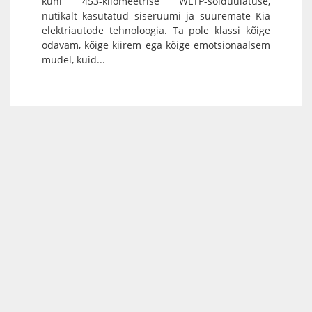
kuni 453-kilomeetrise WLTP-sõiduulatuse,
nutikalt kasutatud siseruumi ja suuremate Kia
elektriautode tehnoloogia. Ta pole klassi kõige
odavam, kõige kiirem ega kõige emotsionaalsem
mudel, kuid...