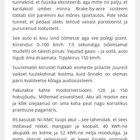
tunneksid, et füüsika eksisteerib, aga mitte nii palju, et
kardaksid ümber minna. Brake-by-wire süsteem
töötab siin paremini kui mõnes sportautos. Pole seda
tunnet, et pedaal oleks tehtud vanast poroloonist ja
purunenud lootustest.
See auto ei kisu sind istmesse aga see polegi point.
Kiirendus 0–100 km/h 7,9 sekundiga (võimsamal
mudelil) on täiesti piisav. Vajutad gaasi – ja voilá, auto
liigub ilma draamata. Tippkiirus 150 km/h.
Suurematel kiirustel hakkab esimeste piilarite juurest
vaikset tuulekohinat kostma, kuid õnneks on olemas
päris kvaliteetse kõlaga audiosüsteem.
Pakutakse kahte mootoriversiooni: 120 ja 150
hobujõudu. Mõlemad esiveolised. Aku all, mootor ees
ja kõik ülejäänud on oma koha peal nagu korralikus
prantsuse pagariäris.
R5 kasutab Ni-NMC tüüpi akut – see tähendab, et sees
möllavad nikkel, mangaan ja koobalt. 40 kWh-ne
akupakk on kolme ja 52 kWh-ne nelja mooduliga. Ja
mitte lihtsalt sellepärast, et keegi Excelis niimoodi