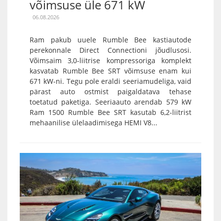
võimsuse üle 671 kW
06.08.2026
Ram pakub uuele Rumble Bee kastiautode
perekonnale Direct Connectioni jõudlusosi.
Võimsaim 3,0-liitrise kompressoriga komplekt
kasvatab Rumble Bee SRT võimsuse enam kui
671 kW-ni. Tegu pole eraldi seeriamudeliga, vaid
pärast auto ostmist paigaldatava tehase
toetatud paketiga. Seeriaauto arendab 579 kW
Ram 1500 Rumble Bee SRT kasutab 6,2-liitrist
mehaanilise ülelaadimisega HEMI V8...