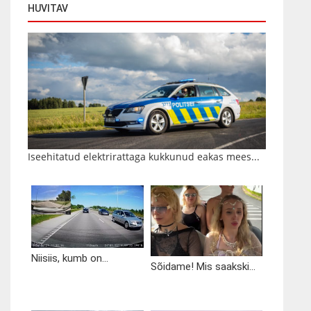
HUVITAV
Iseehitatud elektrirattaga kukkunud eakas mees...
Niisiis, kumb on...
Sõidame! Mis saakski...