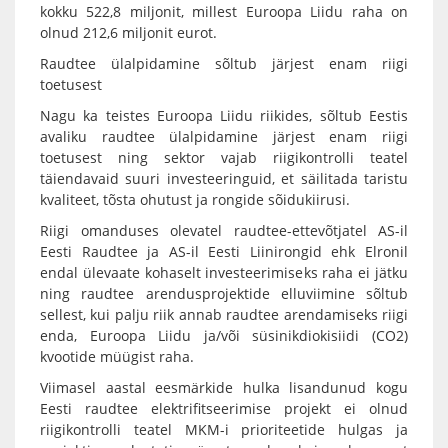
kokku 522,8 miljonit, millest Euroopa Liidu raha on
olnud 212,6 miljonit eurot.
Raudtee ülalpidamine sõltub järjest enam riigi
toetusest
Nagu ka teistes Euroopa Liidu riikides, sõltub Eestis
avaliku raudtee ülalpidamine järjest enam riigi
toetusest ning sektor vajab riigikontrolli teatel
täiendavaid suuri investeeringuid, et säilitada taristu
kvaliteet, tõsta ohutust ja rongide sõidukiirusi.
Riigi omanduses olevatel raudtee-ettevõtjatel AS-il
Eesti Raudtee ja AS-il Eesti Liinirongid ehk Elronil
endal ülevaate kohaselt investeerimiseks raha ei jätku
ning raudtee arendusprojektide elluviimine sõltub
sellest, kui palju riik annab raudtee arendamiseks riigi
enda, Euroopa Liidu ja/või süsinikdiokisiidi (CO2)
kvootide müügist raha.
Viimasel aastal eesmärkide hulka lisandunud kogu
Eesti raudtee elektrifitseerimise projekt ei olnud
riigikontrolli teatel MKM-i prioriteetide hulgas ja