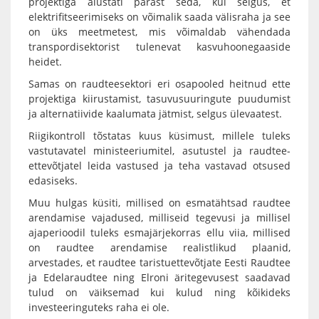
projektiga alustati pärast seda, kui selgus, et
elektrifitseerimiseks on võimalik saada välisraha ja see
on üks meetmetest, mis võimaldab vähendada
transpordisektorist tulenevat kasvuhoonegaaside
heidet.
Samas on raudteesektori eri osapooled heitnud ette
projektiga kiirustamist, tasuvusuuringute puudumist
ja alternatiivide kaalumata jätmist, selgus ülevaatest.
Riigikontroll tõstatas kuus küsimust, millele tuleks
vastutavatel ministeeriumitel, asutustel ja raudtee-
ettevõtjatel leida vastused ja teha vastavad otsused
edasiseks.
Muu hulgas küsiti, millised on esmatähtsad raudtee
arendamise vajadused, milliseid tegevusi ja millisel
ajaperioodil tuleks esmajärjekorras ellu viia, millised
on raudtee arendamise realistlikud plaanid,
arvestades, et raudtee taristuettevõtjate Eesti Raudtee
ja Edelaraudtee ning Elroni äritegevusest saadavad
tulud on väiksemad kui kulud ning kõikideks
investeeringuteks raha ei ole.