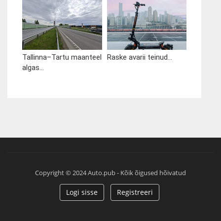
Tallinna–Tartu maanteel
Raske avarii teinud...
algas...
Copyright © 2024 Auto.pub - Kõik õigused hõivatud
Logi sisse
Registreeri