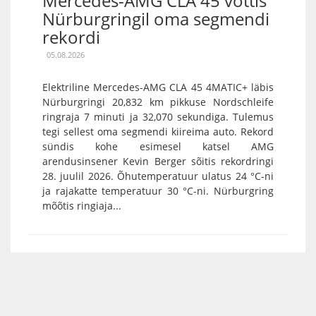
Mercedes-AMG CLA 45 võttis
Nürburgringil oma segmendi
rekordi
05.08.2026
Elektriline Mercedes-AMG CLA 45 4MATIC+ läbis
Nürburgringi 20,832 km pikkuse Nordschleife
ringraja 7 minuti ja 32,070 sekundiga. Tulemus
tegi sellest oma segmendi kiireima auto. Rekord
sündis kohe esimesel katsel AMG
arendusinsener Kevin Berger sõitis rekordringi
28. juulil 2026. Õhutemperatuur ulatus 24 °C-ni
ja rajakatte temperatuur 30 °C-ni. Nürburgring
mõõtis ringiaja...