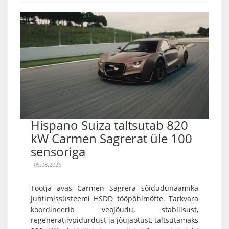
Hispano Suiza taltsutab 820
kW Carmen Sagrerat üle 100
sensoriga
05.08.2026
Tootja avas Carmen Sagrera sõidudünaamika
juhtimissüsteemi HSDD tööpõhimõtte. Tarkvara
koordineerib veojõudu, stabiilsust,
regeneratiivpidurdust ja jõujaotust, taltsutamaks