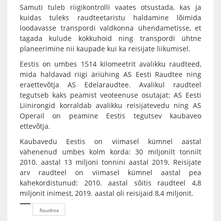
Samuti tuleb riigikontrolli vaates otsustada, kas ja
kuidas tuleks raudteetaristu haldamine lõimida
loodavasse transpordi valdkonna ühendametisse, et
tagada kulude kokkuhoid ning transpordi ühtne
planeerimine nii kaupade kui ka reisijate liikumisel.
Eestis on umbes 1514 kilomeetrit avalikku raudteed,
mida haldavad riigi äriühing AS Eesti Raudtee ning
eraettevõtja AS Edelaraudtee. Avalikul raudteel
tegutseb kaks peamist veoteenuse osutajat: AS Eesti
Liinirongid korraldab avalikku reisijatevedu ning AS
Operail on peamine Eestis tegutsev kaubaveo
ettevõtja.
Kaubavedu Eestis on viimasel kümnel aastal
vähenenud umbes kolm korda: 30 miljonilt tonnilt
2010. aastal 13 miljoni tonnini aastal 2019. Reisijate
arv raudteel on viimasel kümnel aastal pea
kahekordistunud: 2010. aastal sõitis raudteel 4,8
miljonit inimest, 2019. aastal oli reisijaid 8,4 miljonit.
Raudtee