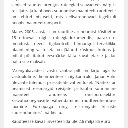
senised raudtee arengustrateegiad seavad eesmärgiks
reisijate- ja kaubaveo suunamise maanteelt raudteele,
on tehtud otsuseid, mis eelisarendavad tegelikult
hoopis maanteetransporti.
Alates 2005. aastast on raudtee arendamist käsitletud
15 erinevas riigi strateegiadokumendis, paraku ei
moodusta need riigikontrolli hinnangul terviklikku
plaani ning vastuseta on jäänud küsimus, kuidas ja
millal püstitatud eesmärke täita kavatsetakse ja kui
palju see maksab.
"Arengukavadest vastu vaatav pilt on kirju, aga ka
vastuoluline," kommenteeris riigikontrolör Janar Holm
ülevaate tulemusi pressiteate vahendusel. "Näiteks on
peamised eesmärgid reisijate ja kauba suunamine
maanteelt raudteele, transpordisektori
kasvuhoonegaaside vähendamine, raudteeühenduse
loomine Euroopaga ning reisirongide kiiruste
suurendamine," märkis ta.
Raudteesse kavas investeerida üle 2,6 miljardi euro