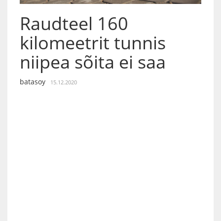
Raudteel 160
kilomeetrit tunnis
niipea sõita ei saa
batasoy
15.12.2020