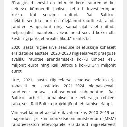
"Praegused soovid on mitmeid kordi suuremad kui
eelneva kümnendi jooksul tehtud investeeringud
kokku. Kui soovime ehitada Rail Balticut,
elektrifitseerida suurt osa ülejäänud raudteest, rajada
raudtee Haapsaluni ning samal ajal veel ehitada
neljarajalisi maanteid, võivad need soovid kokku olla
Eesti riigi jaoks ebarealistlikud," nentis ta.
2020. aasta riigieelarve seaduse seletuskirja kohaselt
eraldatakse aastatel 2020–2023 riigieelarvest praeguse
avaliku raudtee arendamiseks kokku umbes 41,5
miljonit eurot ning Rail Balticule kokku 344 miljonit
eurot.
Uue, 2021. aasta riigieelarve seaduse seletuskirja
kohaselt on aastateks 2021−2024 olemasolevale
raudteele antavat rahasummat vähendatud. Rail
Balticu tarbeks suunatakse uue eelarvega rohkem
raha, sest Rail Balticu projekt jõuab ehitamise etappi.
Viimasel kümnel aastal ehk vahemikus 2010–2019 on
majandus- ja kommunikatsiooniministeerium (MKM)
raudteesektori ettevõtjatele eraldanud riigieelarvest