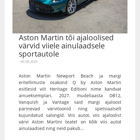
Aston Martin tõi ajaloolised
värvid viiele ainulaadsele
sportautole
06.08.2026
Aston Martin Newport Beach ja margi
eritellimuste osakond Q by Aston Martin
esitlesid viit Heritage Editioni nime kandvat
ainueksemplari. 2027. mudeliaasta DB12,
Vanquish ja Vantage said margi ajaloost
pärinevad värvitoonid ning spetsiaalselt
kujundatud salongid. Viis autot, viis ajaloolist
värvi Aston Martini teatel on kõik viis autot
ainulaadsed ning neid pakub...