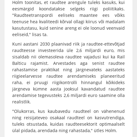
Holm toonitas, et raudtee arengule tuleks kasuks, kui
eesmärgid koondatakse selgeks riigi poliitikaks.
"Raudteetranspordi eeliseks maantee ees võiks
teenuse hea kvaliteedi kõrval ollagi kiirus või madalam
kasutustasu, kuid senine areng ei ole loonud veenvaid
eeliseid," lisas ta.
Kuni aastani 2030 plaanivad riik ja raudtee-ettevõtjad
raudteesse investeerida üle 2,6 miljardi euro, mis
sisaldab nii olemasoleva raudtee vajadusi kui ka Rail
Balticu rajamist. Arvestades aga senist raudtee
rahastamise praktikat ning järgnevateks aastateks
riigieelarvesse raudtee arendamiseks planeeritud
raha, ei pruugi riigikontrolli hinnangul kõikideks
järgneva kümne aasta jooksul kavandatud raudtee
arendamise tegevusteks 2,6 miljardi euro saamine olla
realistlik.
"Olukorras, kus kaubavedu raudteel on vähenenud
ning reisijateveo osakaal raudteel on kasvutrendiga,
tuleks otsustada, kuidas raudteesektorit optimaalselt
ülal pidada, arendada ning rahastada," ütles Holm.