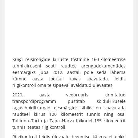
Kuigi reisirongide kiiruste tõstmine 160-kilomeetrise
tunnikiiruseni seati raudtee arengudokumentides
eesmärgiks juba 2012. aastal, pole seda lähema
kümne aasta jooksul kavas saavutada, leidis
riigikontroll oma teisipäeval avaldatud ülevaates.
2020. aasta veebruaris kinnitatud
transpordiprogramm püstitab sõidukiirusele
tagasihoidlikumad eesmärgid: sihiks on saavutada
raudteel kiirus 120 kilomeetrit tunnis ning osal
Tallinna–Tartu ja Tapa–Narva lõikudel 135 kilomeetrit
tunnis, teatas riigikontroll.
Riigikontroll leidis ülevaate tegemise käigus, et ehkki