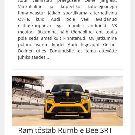
Audi valmistab praegusele Q8-le järglast.
Viiekohaline ja kupeeliku katusejoonega
linnamaastur jätkab sportlikuma alternatiivina
Q7-le, kuid Audi pole veel avaldanud
esitluskuupäeva ega tehnilisi andmeid. V8
mootori jätkumine näib tõenäoline, ent tootja
pole seda ametlikult kinnitanud. Q8 jätkumine
polnud varem kindel Audi tegevjuht Gernot
Döllner ütles Edmundsile, et tema ettevõtte
juhiks saades...
Ram tõstab Rumble Bee SRT