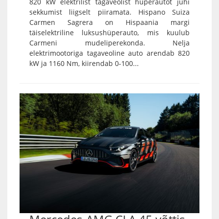
820 kW elektrilist tagaveolist hüperautot juhi
sekkumist liigselt piiramata. Hispano Suiza
Carmen Sagrera on Hispaania margi
täiselektriline luksushüperauto, mis kuulub
Carmeni mudeliperekonda. Nelja
elektrimootoriga tagaveoline auto arendab 820
kW ja 1160 Nm, kiirendab 0-100...