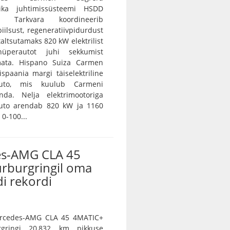
ika juhtimissüsteemi HSDD
e. Tarkvara koordineerib
iilsust, regeneratiivpidurdust
 taltsutamaks 820 kW elektrilist
 hüperautot juhi sekkumist
ramata. Hispano Suiza Carmen
spaania margi täiselektriline
auto, mis kuulub Carmeni
nda. Nelja elektrimootoriga
auto arendab 820 kW ja 1160
0-100...
s-AMG CLA 45
ürburgringil oma
i rekordi
Mercedes-AMG CLA 45 4MATIC+
rgringi 20,832 km pikkuse