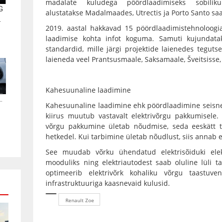
madalate kuludega pöördlaadimiseks sobiliku
G
alustatakse Madalmaades, Utrectis ja Porto Santo saar
.
2019. aastal hakkavad 15 pöördlaadimistehnoloogi
laadimise kohta infot koguma. Samuti kujundatak
standardid, mille järgi projektide laienedes tegu
laieneda veel Prantsusmaale, Saksamaale, Šveitsisse,
Kahesuunaline laadimine
.
Kahesuunaline laadimine ehk pöördlaadimine seisneb 
kiirus muutub vastavalt elektrivõrgu pakkumisele.
võrgu pakkumine ületab nõudmise, seda eeskätt t
hetkedel. Kui tarbimine ületab nõudlust, siis annab e
See muudab võrku ühendatud elektrisõiduki elekt
mooduliks ning elektriautodest saab oluline lüli ta
optimeerib elektrivõrk kohaliku võrgu taastuv
infrastruktuuriga kaasnevaid kulusid.
Renault Zoe