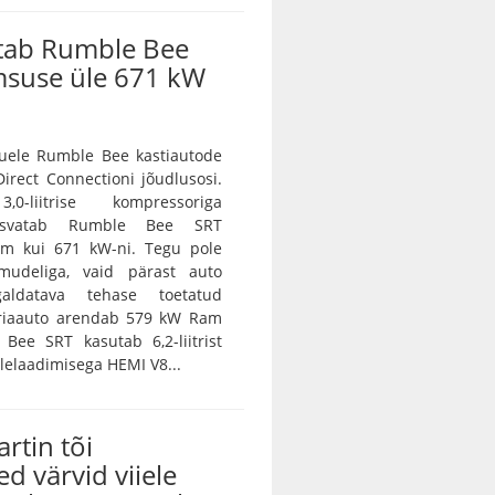
tab Rumble Bee
msuse üle 671 kW
ele Rumble Bee kastiautode
irect Connectioni jõudlusosi.
0-liitrise kompressoriga
asvatab Rumble Bee SRT
m kui 671 kW-ni. Tegu pole
amudeliga, vaid pärast auto
galdatava tehase toetatud
eriaauto arendab 579 kW Ram
Bee SRT kasutab 6,2-liitrist
lelaadimisega HEMI V8...
rtin tõi
ed värvid viiele