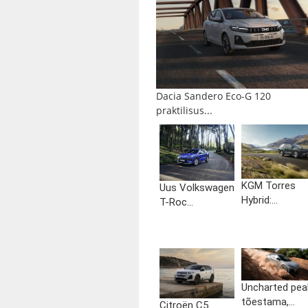
Dacia Sandero Eco-G 120
praktilisus...
KGM Torres
Uus Volkswagen
Hybrid:...
T-Roc...
Uncharted pea
tõestama,...
Citroën C5