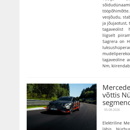
sõidudünaam
tööpõhimõtt
veojõudu, stab
ja jõujaotust,
tagaveolist
liigselt pii
Sagrera on Hi
luksushüper
mudelipereko
tagaveoline 
Nm, kiirendab 
Mercede
võttis N
segmend
05.08.2026
Elektriline 
läbis Nürbu