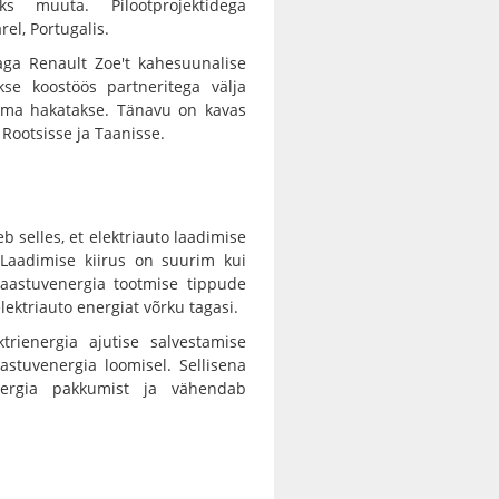
ks muuta. Pilootprojektidega
el, Portugalis.
aga Renault Zoe't kahesuunalise
se koostöös partneritega välja
tsema hakatakse. Tänavu on kavas
 Rootsisse ja Taanisse.
selles, et elektriauto laadimise
 Laadimise kiirus on suurim kui
aastuvenergia tootmise tippude
lektriauto energiat võrku tagasi.
rienergia ajutise salvestamise
astuvenergia loomisel. Sellisena
energia pakkumist ja vähendab