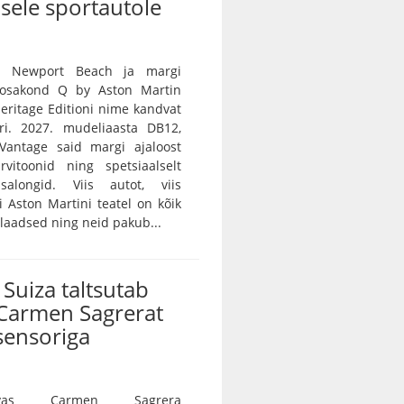
sele sportautole
n Newport Beach ja margi
e osakond Q by Aston Martin
 Heritage Editioni nime kandvat
ri. 2027. mudeliaasta DB12,
Vantage said margi ajaloost
rvitoonid ning spetsiaalselt
salongid. Viis autot, viis
vi Aston Martini teatel on kõik
ulaadsed ning neid pakub...
Suiza taltsutab
Carmen Sagrerat
sensoriga
vas Carmen Sagrera