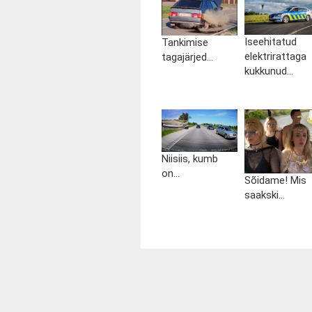
Iseehitatud
Tankimise
elektrirattaga
tagajärjed...
kukkunud...
Niisiis, kumb
on...
Sõidame! Mis
saakski...