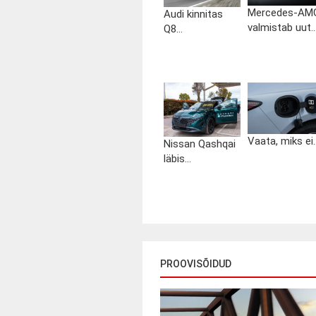
Mercedes-AM
Audi kinnitas
valmistab uut..
Q8...
Vaata, miks ei..
Nissan Qashqai
läbis...
PROOVISÕIDUD