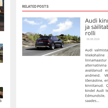
RELATED POSTS
Audi kin
ja säilit
rolli
06.08.2026
Audi valmista
Viiekohaline
linnamaas
alternatiivin
avaldanud es
andmeid. V
tõenäoline, e
kinnitanud.
kindel Audi t
Edmundsile,
saades...
b