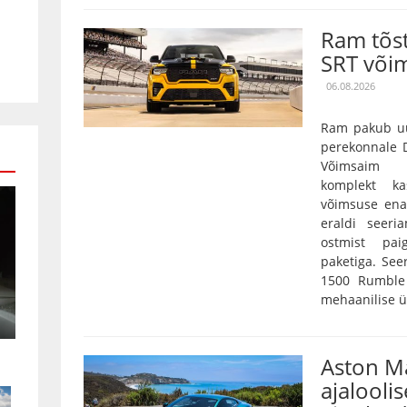
Ram tõs
SRT või
06.08.2026
Ram pakub uu
perekonnale D
Võimsaim 3,
komplekt k
võimsuse ena
eraldi seeri
ostmist pai
paketiga. Se
1500 Rumble 
mehaanilise ü
Aston Ma
ajaloolis