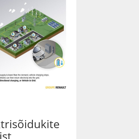
trisõidukite
ist