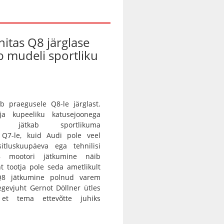
nitas Q8 järglase
ab mudeli sportliku
b praegusele Q8-le järglast.
 ja kupeeliku katusejoonega
tur jätkab sportlikuma
a Q7-le, kuid Audi pole veel
itluskuupäeva ega tehnilisi
8 mootori jätkumine näib
nt tootja pole seda ametlikult
 Q8 jätkumine polnud varem
egevjuht Gernot Döllner ütles
 et tema ettevõtte juhiks