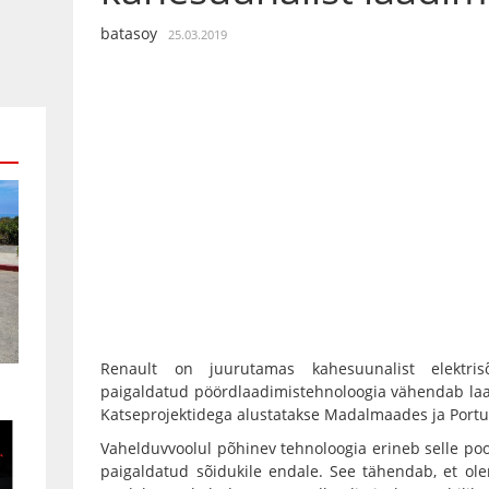
batasoy
25.03.2019
Renault on juurutamas kahesuunalist elektrisõi
paigaldatud pöördlaadimistehnoloogia vähendab la
Katseprojektidega alustatakse Madalmaades ja Portu
Vahelduvvoolul põhinev tehnoloogia erineb selle poo
paigaldatud sõidukile endale. See tähendab, et o