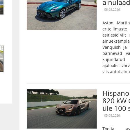
ainulaad
06.08.2026
Aston Marti
eritellimust
esitlesid viit
ainueksempla
Vanquish ja 
pärinevad vä
kujundatud 
ajaloolist vär
viis autot ain
Hispano 
820 kW 
üle 100 
05.08.2026
Tootja a