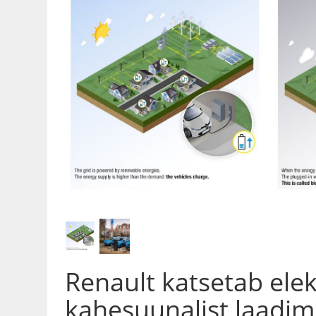
Renault katsetab elek
kahesuunalist laadim