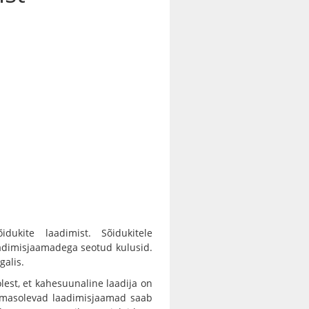
dukite laadimist. Sõidukitele
adimisjaamadega seotud kulusid.
galis.
lest, et kahesuunaline laadija on
lemasolevad laadimisjaamad saab