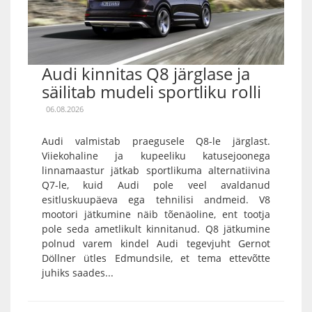
Audi kinnitas Q8 järglase ja
säilitab mudeli sportliku rolli
06.08.2026
Audi valmistab praegusele Q8-le järglast.
Viiekohaline ja kupeeliku katusejoonega
linnamaastur jätkab sportlikuma alternatiivina
Q7-le, kuid Audi pole veel avaldanud
esitluskuupäeva ega tehnilisi andmeid. V8
mootori jätkumine näib tõenäoline, ent tootja
pole seda ametlikult kinnitanud. Q8 jätkumine
polnud varem kindel Audi tegevjuht Gernot
Döllner ütles Edmundsile, et tema ettevõtte
juhiks saades...