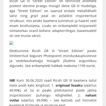
Ricoh GR III “Street Edition” on tehniliste andmete
poolest identne praegu müügil oleva
GR III
mudeliga,
aga “Street Edition” on saanud endale metallikhalli
värvi ning
grip’i
peal on asfaldist inspireeritud
struktuur, mis peaks kaamera tunnetust ja haaret veel
enam kindlustama. Lisaks on erikomplekti esipaneelil
silmatorkav oranž-kollane adapterrõngas (tavamudelil
on see musta värvi).
Eksklusiivne Ricoh GR III “Street Edition” peaks
limiteeritud koguses Photopointi esinduskauplustesse
ja veebikaubamajja müügile jõudma augustikuu
alguseks. See erikomplekt hakkab maksma 1199 eurot.
NB!
Kuni 30.06.2020 saad
Ricoh GR III
kaamera ostul
meie poolt kaks kingitust: 1.
originaal lisaaku
(väärtus
49,99€), et Sa ei peaks pildistamist poole jätma
inspiratsiooni puhangu kõrghetkel. 2.
nahast
vutlar
(väärtus 49,99€) – see kaitseb uut hinnalist
kaamerat kriimude ja mustuse eest.