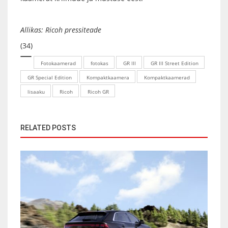
Allikas:
Ricoh pressiteade
(34)
Fotokaamerad
fotokas
GR III
GR III Street Edition
GR Special Edition
Kompaktkaamera
Kompaktkaamerad
lisaaku
Ricoh
Ricoh GR
RELATED POSTS