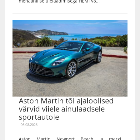
mehaanilise ülelaadimisega HEMI V8...
Aston Martin tõi ajaloolised
värvid viiele ainulaadsele
sportautole
06.08.2026
Aston Martin Newport Beach ja margi