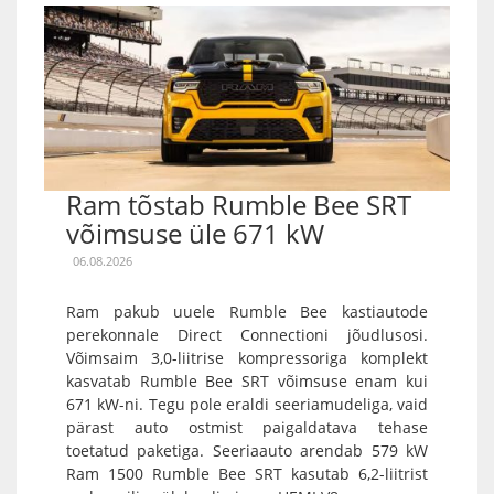
Ram tõstab Rumble Bee SRT
võimsuse üle 671 kW
06.08.2026
Ram pakub uuele Rumble Bee kastiautode
perekonnale Direct Connectioni jõudlusosi.
Võimsaim 3,0-liitrise kompressoriga komplekt
kasvatab Rumble Bee SRT võimsuse enam kui
671 kW-ni. Tegu pole eraldi seeriamudeliga, vaid
pärast auto ostmist paigaldatava tehase
toetatud paketiga. Seeriaauto arendab 579 kW
Ram 1500 Rumble Bee SRT kasutab 6,2-liitrist