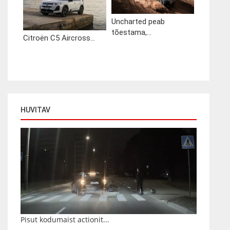
Uncharted peab
tõestama,...
Citroën C5 Aircross...
HUVITAV
Pisut kodumaist actionit...