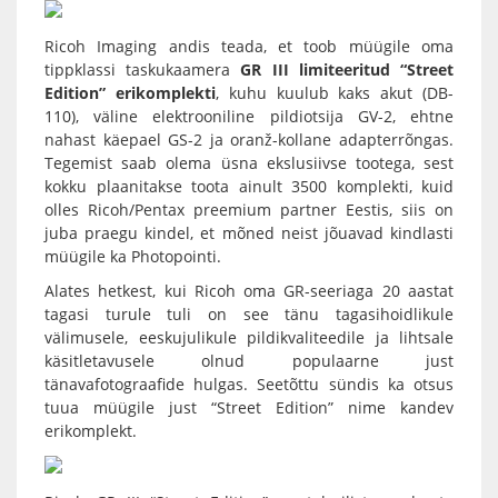
Ricoh Imaging
andis teada, et toob müügile oma
tippklassi taskukaamera
GR III limiteeritud “Street
Edition” erikomplekti
, kuhu kuulub kaks akut (DB-
110), väline elektrooniline pildiotsija GV-2, ehtne
nahast käepael GS-2 ja oranž-kollane adapterrõngas.
Tegemist saab olema üsna ekslusiivse tootega, sest
kokku plaanitakse toota ainult 3500 komplekti, kuid
olles Ricoh/Pentax preemium partner Eestis, siis on
juba praegu kindel, et mõned neist jõuavad kindlasti
müügile ka Photopointi.
Alates hetkest, kui
Ricoh
oma GR-seeriaga 20 aastat
tagasi turule tuli on see tänu tagasihoidlikule
välimusele, eeskujulikule pildikvaliteedile ja lihtsale
käsitletavusele olnud populaarne just
tänavafotograafide hulgas. Seetõttu sündis ka otsus
tuua müügile just “Street Edition” nime kandev
erikomplekt.