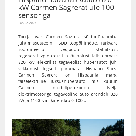
kW Carmen Sagrerat üle 100
sensoriga
05.08.2026
Tootja avas Carmen Sagrera sõidudünaamika
juhtimissüsteemi HSDD tööpõhimõtte. Tarkvara
koordineerib veojõudu, stabiilsust,
regeneratiivpidurdust ja jõujaotust, taltsutamaks
820 kW elektrilist tagaveolist hüperautot juhi
sekkumist liigselt piiramata. Hispano Suiza
Carmen Sagrera on Hispaania margi
täiselektriline luksushüperauto, mis kuulub
Carmeni mudeliperekonda. Nelja
elektrimootoriga tagaveoline auto arendab 820
kW ja 1160 Nm, kiirendab 0-100...