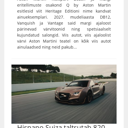
eritellimuste osakond Q by Aston Martin
esitlesid viit Heritage Editioni nime kandvat
ainueksemplari. 2027. mudeliaasta DB12,
Vanquish ja Vantage said margi ajaloost
pärinevad värvitoonid ning spetsiaalselt
kujundatud salongid. Viis autot, viis ajaloolist
värvi Aston Martini teatel on kõik viis autot
ainulaadsed ning neid pakub...
Hispano Suiza taltsutab 820