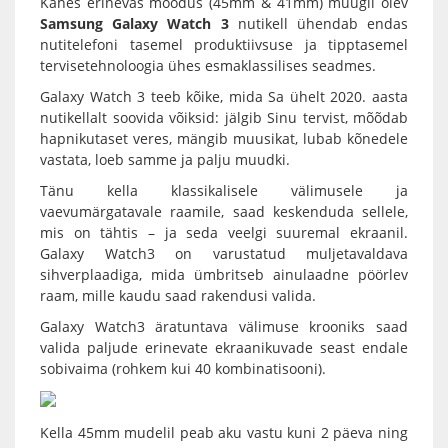
Kahes erinevas mõõdus (45mm & 41mm) müügil olev
Samsung Galaxy Watch 3
nutikell ühendab endas
nutitelefoni tasemel produktiivsuse ja tipptasemel
tervisetehnoloogia ühes esmaklassilises seadmes.
Galaxy Watch 3 teeb kõike, mida Sa ühelt 2020. aasta
nutikellalt soovida võiksid: jälgib Sinu tervist, mõõdab
hapnikutaset veres, mängib muusikat, lubab kõnedele
vastata, loeb samme ja palju muudki.
Tänu kella klassikalisele välimusele ja
vaevumärgatavale raamile, saad keskenduda sellele,
mis on tähtis – ja seda veelgi suuremal ekraanil.
Galaxy Watch3
on varustatud muljetavaldava
sihverplaadiga, mida ümbritseb ainulaadne pöörlev
raam, mille kaudu saad rakendusi valida.
Galaxy Watch3 äratuntava välimuse krooniks saad
valida paljude erinevate ekraanikuvade seast endale
sobivaima (rohkem kui 40 kombinatisooni).
Kella 45mm mudelil peab aku vastu kuni 2 päeva ning