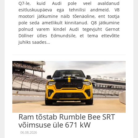
Q7-le, kuid Audi pole veel avaldanud
esitluskuupäeva ega tehnilisi andmeid. V8
mootori jätkumine näib tõenäoline, ent tootja
pole seda ametlikult kinnitanud. Q8 jätkumine
polnud varem kindel Audi tegevjuht Gernot
Döllner ütles Edmundsile, et tema ettevõtte
juhiks saades...
Ram tõstab Rumble Bee SRT
võimsuse üle 671 kW
06.08.2026