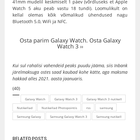
41mm mudelil keskmiselt 1 päev (võrdluseks et Apple
Watch 5 aku peab vastu 18 tundi). Loomulikult on
kellal olemas kõik võimalikud ühendused nagu
Bluetooth 5.0, WiFi ja NFC.
Osta parim Galaxy Watch. Osta Galaxy
Watch 3 ››
Kui sul rahalisi vahendeid peaks puudu jääma, siis
Inbank
järelmaksuga
ostes saad kaubad kohe kätte, aga maksma
hakkad alles 2021. aasta jaanuaris.
(40)
Galaxy Watch
Galaxy Watch 3
Galaxy Watch 3 nutikell
Nutikellad
Nutikellad Photopointis
rss
samsung
Samsung Galaxy
Samsung Galaxy Watch 3
Samsung nutikell
RELATED POSTS