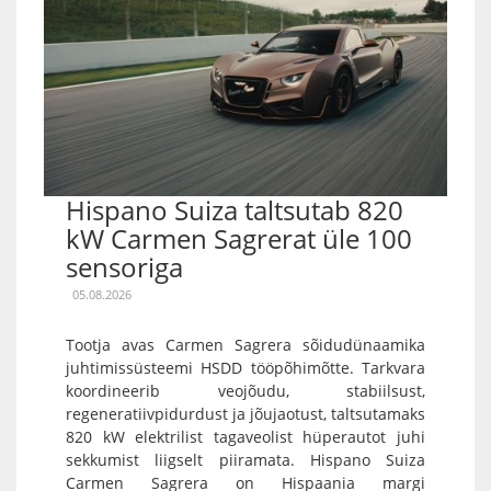
Hispano Suiza taltsutab 820
kW Carmen Sagrerat üle 100
sensoriga
05.08.2026
Tootja avas Carmen Sagrera sõidudünaamika
juhtimissüsteemi HSDD tööpõhimõtte. Tarkvara
koordineerib veojõudu, stabiilsust,
regeneratiivpidurdust ja jõujaotust, taltsutamaks
820 kW elektrilist tagaveolist hüperautot juhi
sekkumist liigselt piiramata. Hispano Suiza
Carmen Sagrera on Hispaania margi