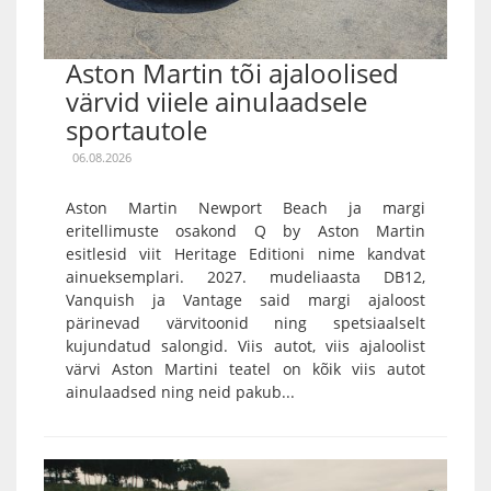
Aston Martin tõi ajaloolised
värvid viiele ainulaadsele
sportautole
06.08.2026
Aston Martin Newport Beach ja margi
eritellimuste osakond Q by Aston Martin
esitlesid viit Heritage Editioni nime kandvat
ainueksemplari. 2027. mudeliaasta DB12,
Vanquish ja Vantage said margi ajaloost
pärinevad värvitoonid ning spetsiaalselt
kujundatud salongid. Viis autot, viis ajaloolist
värvi Aston Martini teatel on kõik viis autot
ainulaadsed ning neid pakub...