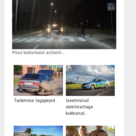
Pisut kodumaist actionit...
Tankimise tagajärjed...
Iseehitatud
elektrirattaga
kukkunud...