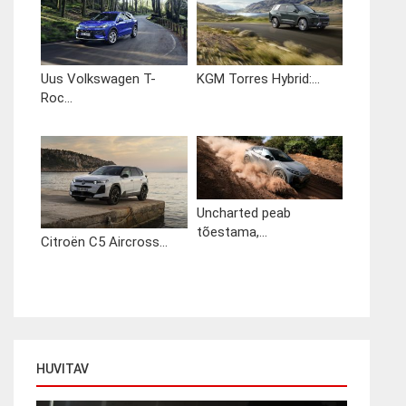
Uus Volkswagen T-
KGM Torres Hybrid:...
Roc...
Uncharted peab
tõestama,...
Citroën C5 Aircross...
HUVITAV