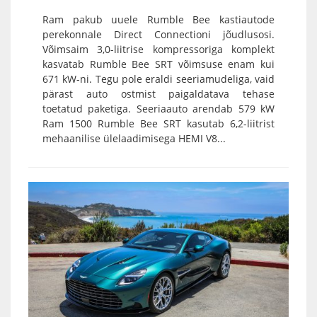
Ram pakub uuele Rumble Bee kastiautode
perekonnale Direct Connectioni jõudlusosi.
Võimsaim 3,0-liitrise kompressoriga komplekt
kasvatab Rumble Bee SRT võimsuse enam kui
671 kW-ni. Tegu pole eraldi seeriamudeliga, vaid
pärast auto ostmist paigaldatava tehase
toetatud paketiga. Seeriaauto arendab 579 kW
Ram 1500 Rumble Bee SRT kasutab 6,2-liitrist
mehaanilise ülelaadimisega HEMI V8...