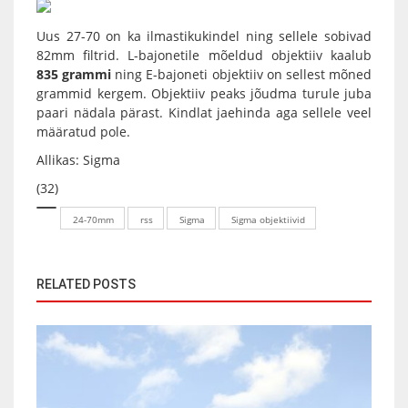
Uus 27-70 on ka ilmastikukindel ning sellele sobivad
82mm filtrid. L-bajonetile mõeldud objektiiv kaalub
835 grammi
ning E-bajoneti objektiiv on sellest mõned
grammid kergem. Objektiiv peaks jõudma turule juba
paari nädala pärast. Kindlat jaehinda aga sellele veel
määratud pole.
Allikas:
Sigma
(32)
24-70mm
rss
Sigma
Sigma objektiivid
RELATED POSTS