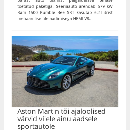
pärast auto ostmist paigaldatava tehase
toetatud paketiga. Seeriaauto arendab 579 kW
Ram 1500 Rumble Bee SRT kasutab 6,2-liitrist
mehaanilise ülelaadimisega HEMI V8...
Aston Martin tõi ajaloolised
värvid viiele ainulaadsele
sportautole