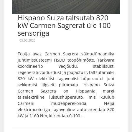
Hispano Suiza taltsutab 820
kW Carmen Sagrerat üle 100
sensoriga
05.08.2026
Tootja avas Carmen Sagrera sõidudünaamika
juhtimissüsteemi HSDD tööpõhimõtte. Tarkvara
koordineerib veojõudu, stabiilsust,
regeneratiivpidurdust ja jõujaotust, taltsutamaks
820 kW elektrilist tagaveolist hüperautot juhi
sekkumist liigselt piiramata. Hispano Suiza
Carmen Sagrera on Hispaania margi
täiselektriline luksushüperauto, mis kuulub
Carmeni mudeliperekonda. Nelja
elektrimootoriga tagaveoline auto arendab 820
kW ja 1160 Nm, kiirendab 0-100...