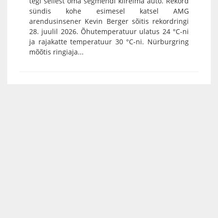
tegi sellest oma segmendi kiireima auto. Rekord
sündis kohe esimesel katsel AMG
arendusinsener Kevin Berger sõitis rekordringi
28. juulil 2026. Õhutemperatuur ulatus 24 °C-ni
ja rajakatte temperatuur 30 °C-ni. Nürburgring
mõõtis ringiaja...