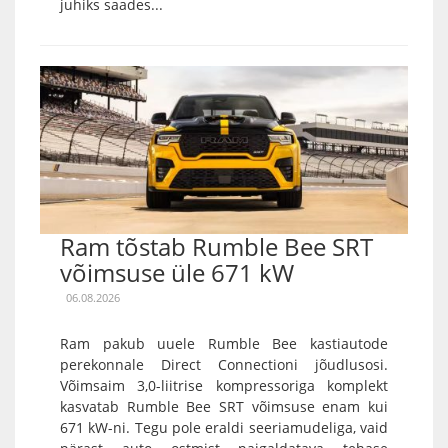
juhiks saades...
Ram tõstab Rumble Bee SRT
võimsuse üle 671 kW
06.08.2026
Ram pakub uuele Rumble Bee kastiautode
perekonnale Direct Connectioni jõudlusosi.
Võimsaim 3,0-liitrise kompressoriga komplekt
kasvatab Rumble Bee SRT võimsuse enam kui
671 kW-ni. Tegu pole eraldi seeriamudeliga, vaid