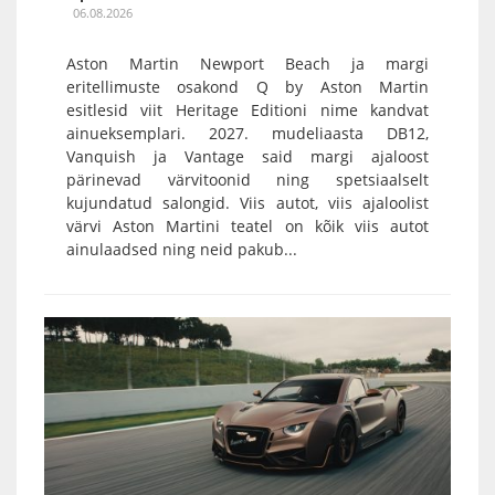
06.08.2026
Aston Martin Newport Beach ja margi
eritellimuste osakond Q by Aston Martin
esitlesid viit Heritage Editioni nime kandvat
ainueksemplari. 2027. mudeliaasta DB12,
Vanquish ja Vantage said margi ajaloost
pärinevad värvitoonid ning spetsiaalselt
kujundatud salongid. Viis autot, viis ajaloolist
värvi Aston Martini teatel on kõik viis autot
ainulaadsed ning neid pakub...