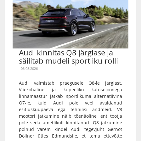
Audi kinnitas Q8 järglase ja
säilitab mudeli sportliku rolli
06.08.2026
Audi valmistab praegusele Q8-le järglast.
Viiekohaline ja kupeeliku katusejoonega
linnamaastur jätkab sportlikuma alternatiivina
Q7-le, kuid Audi pole veel avaldanud
esitluskuupäeva ega tehnilisi andmeid. V8
mootori jätkumine näib tõenäoline, ent tootja
pole seda ametlikult kinnitanud. Q8 jätkumine
polnud varem kindel Audi tegevjuht Gernot
Döllner ütles Edmundsile, et tema ettevõtte