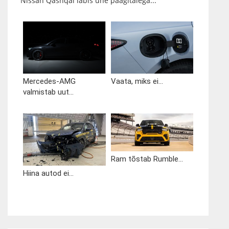
Nissan Qashqai läbis ühe paagitäiega...
Mercedes-AMG
Vaata, miks ei...
valmistab uut...
Ram tõstab Rumble...
Hiina autod ei...