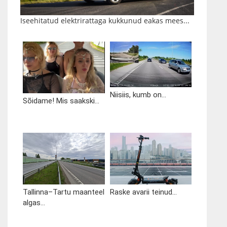
Iseehitatud elektrirattaga kukkunud eakas mees...
Niisiis, kumb on...
Sõidame! Mis saakski...
Tallinna–Tartu maanteel
Raske avarii teinud...
algas...