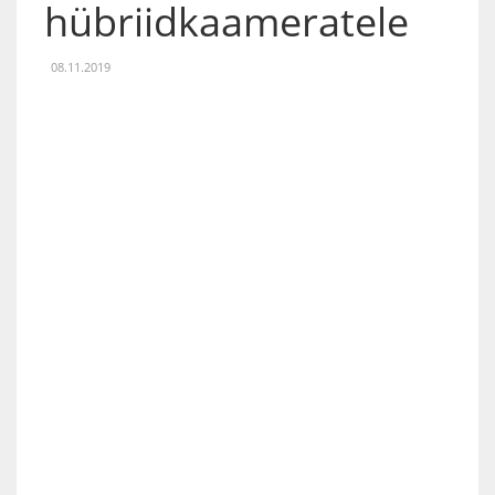
hübriidkaameratele
08.11.2019