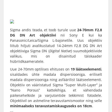
Sigma
andis teada, et toob turule uue
24-70mm F2.8
DG DN Art objektiivi
nii Sony E kui ka
Panasonic/Leica/Sigma L-bajonetile. Uus objektiiv
liitub hiljuti avalikustatud
14-24mm F2.8 DG DN Art
objektiiviga Sigma DN (
Digital Native
) suumobjektiivide
valikus, mis on disainitud
täiskaader
hübriidkaameratele
.
Uue 24-70mm optilises ehituses on
19 läätseelementi
,
sisaldades ühte madala dispersiooniga, eriliselt
madala dispersiooniga ning asfäärilist läätseelementi.
Objektiiv on vääristatud Sigma “Super Multi-Layer” ja
“Nano Porous” kattekihiga, et vähendada
päikesehelkide ja varjutontide tekkimist fotodele.
Objektiivil on astmeline teravustamismootor ning selle
minimaalseks teravustamiskauguseks on 18cm
.