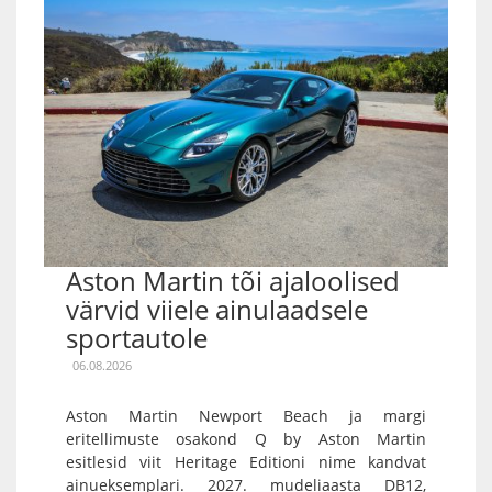
Aston Martin tõi ajaloolised
värvid viiele ainulaadsele
sportautole
06.08.2026
Aston Martin Newport Beach ja margi
eritellimuste osakond Q by Aston Martin
esitlesid viit Heritage Editioni nime kandvat
ainueksemplari. 2027. mudeliaasta DB12,