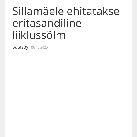
Sillamäele ehitatakse
eritasandiline
liiklussõlm
batasoy
06.10.2020