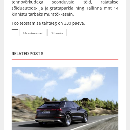
tehnovõrkudega seonduvaid töid, rajatakse
sõiduautode- ja jalgrattaparkla ning Tallinna mnt 14
kinnistu tarbeks müratõkkesein.
Töö teostamise tähtaeg on 330 päeva.
Maanteeamet
Sillamäe
RELATED POSTS