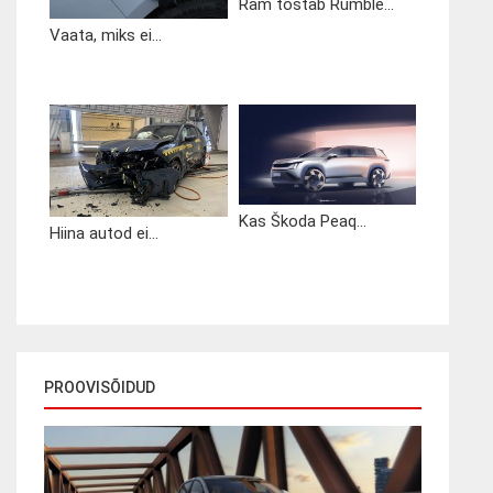
Ram tõstab Rumble...
Vaata, miks ei...
Kas Škoda Peaq...
Hiina autod ei...
PROOVISÕIDUD