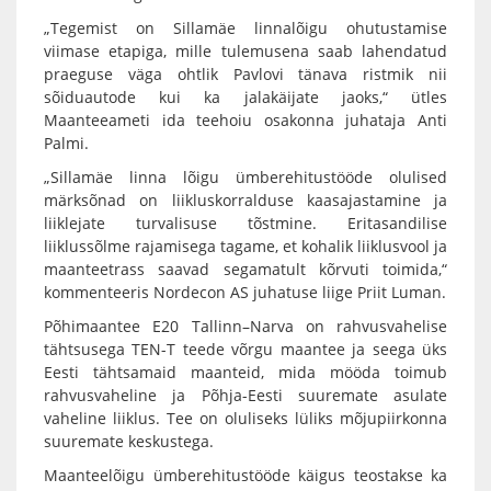
„Tegemist on Sillamäe linnalõigu ohutustamise
viimase etapiga, mille tulemusena saab lahendatud
praeguse väga ohtlik Pavlovi tänava ristmik nii
sõiduautode kui ka jalakäijate jaoks,“ ütles
Maanteeameti ida teehoiu osakonna juhataja Anti
Palmi.
„Sillamäe linna lõigu ümberehitustööde olulised
märksõnad on liikluskorralduse kaasajastamine ja
liiklejate turvalisuse tõstmine. Eritasandilise
liiklussõlme rajamisega tagame, et kohalik liiklusvool ja
maanteetrass saavad segamatult kõrvuti toimida,“
kommenteeris Nordecon AS juhatuse liige Priit Luman.
Põhimaantee E20 Tallinn–Narva on rahvusvahelise
tähtsusega TEN-T teede võrgu maantee ja seega üks
Eesti tähtsamaid maanteid, mida mööda toimub
rahvusvaheline ja Põhja-Eesti suuremate asulate
vaheline liiklus. Tee on oluliseks lüliks mõjupiirkonna
suuremate keskustega.
Maanteelõigu ümberehitustööde käigus teostakse ka