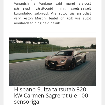
Vanquish ja Vantage said margi ajaloost
pärinevad värvitoonid ning spetsiaalselt
kujundatud salongid. Viis autot, viis ajaloolist
värvi Aston Martini teatel on kõik viis autot
ainulaadsed ning neid pakub...
Hispano Suiza taltsutab 820
kW Carmen Sagrerat üle 100
sensoriga