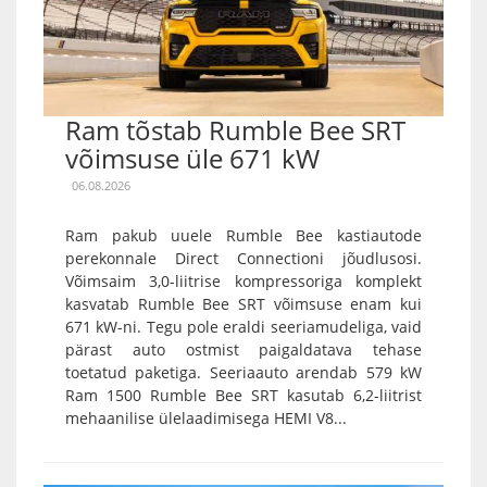
Ram tõstab Rumble Bee SRT
võimsuse üle 671 kW
06.08.2026
Ram pakub uuele Rumble Bee kastiautode
perekonnale Direct Connectioni jõudlusosi.
Võimsaim 3,0-liitrise kompressoriga komplekt
kasvatab Rumble Bee SRT võimsuse enam kui
671 kW-ni. Tegu pole eraldi seeriamudeliga, vaid
pärast auto ostmist paigaldatava tehase
toetatud paketiga. Seeriaauto arendab 579 kW
Ram 1500 Rumble Bee SRT kasutab 6,2-liitrist
mehaanilise ülelaadimisega HEMI V8...