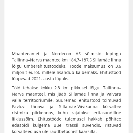
Maanteeamet ja Nordecon AS sõlmisid lepingu
Tallinna–Narva maantee km 184,7–187,5 Sillamäe linna
lõigu ümberehitustöödeks. Tööde maksumus on 3,6
miljonit eurot, millele lisandub käibemaks. Ehitustööd
lõppevad 2021. aasta lõpuks.
Töid tehakse kokku 2,8 km pikkusel lõigul Tallinna–
Narva maanteel, mis jääb Sillamäe linna ja Vaivara
valla territooriumile. Suuremad ehitustööd toimuvad
Pavlovi tänava ja Sillamäe-Viivikonna kõrvaltee
ristmiku piirkonnas, kuhu rajatakse eritasandiline
liiklussõlm. Ehitustööde tulemusel hakkab põhitee
edaspidi kulgema uuel trassil süvendis, ristuvad
kõrvalteed aga üle raudbetoonist kaarsilla.