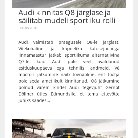
Audi kinnitas Q8 järglase ja
säilitab mudeli sportliku rolli
06.08.2026
Audi valmistab praegusele Q8-le järglast.
Viiekohaline ja kupeeliku katusejoonega
linnamaastur jätkab sportlikuma alternatiivina
Q7-le, kuid Audi pole veel avaldanud
esitluskuupäeva ega tehnilisi andmeid. V8
mootori jätkumine näib tõenäoline, ent tootja
pole seda ametlikult kinnitanud. Q8 jätkumine
polnud varem kindel Audi tegevjuht Gernot
Döllner ütles Edmundsile, et tema ettevõtte
juhiks saades...