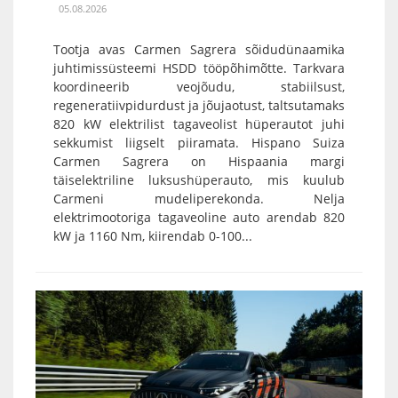
05.08.2026
Tootja avas Carmen Sagrera sõidudünaamika
juhtimissüsteemi HSDD tööpõhimõtte. Tarkvara
koordineerib veojõudu, stabiilsust,
regeneratiivpidurdust ja jõujaotust, taltsutamaks
820 kW elektrilist tagaveolist hüperautot juhi
sekkumist liigselt piiramata. Hispano Suiza
Carmen Sagrera on Hispaania margi
täiselektriline luksushüperauto, mis kuulub
Carmeni mudeliperekonda. Nelja
elektrimootoriga tagaveoline auto arendab 820
kW ja 1160 Nm, kiirendab 0-100...