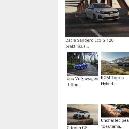
Dacia Sandero Eco-G 120
praktilisus...
KGM Torres
Uus Volkswagen
Hybrid:...
T-Roc...
Uncharted pea
tõestama,...
Citroën C5