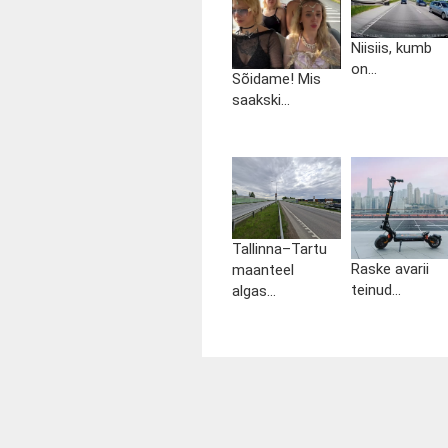
Niisiis, kumb
on...
Sõidame! Mis
saakski...
Tallinna–Tartu
Raske avarii
maanteel
teinud...
algas...