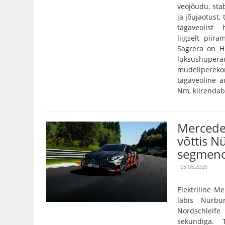
veojõudu, stab
ja jõujaotust,
tagaveolist
liigselt pii
Sagrera on Hi
luksushüper
mudelipereko
tagaveoline 
Nm, kiirendab 
Mercede
võttis N
segmend
05.08.2026
Elektriline 
läbis Nürbu
Nordschleife
sekundiga. 