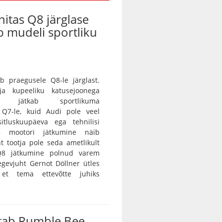
nitas Q8 järglase
ab mudeli sportliku
b praegusele Q8-le järglast.
 ja kupeeliku katusejoonega
tur jätkab sportlikuma
a Q7-le, kuid Audi pole veel
itluskuupäeva ega tehnilisi
8 mootori jätkumine näib
nt tootja pole seda ametlikult
 Q8 jätkumine polnud varem
egevjuht Gernot Döllner ütles
 et tema ettevõtte juhiks
tab Rumble Bee