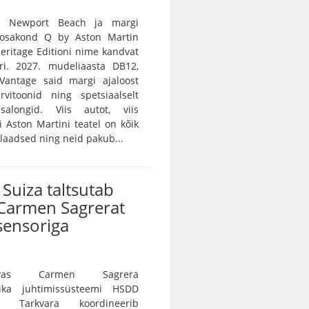
n Newport Beach ja margi
e osakond Q by Aston Martin
 Heritage Editioni nime kandvat
ri. 2027. mudeliaasta DB12,
Vantage said margi ajaloost
rvitoonid ning spetsiaalselt
salongid. Viis autot, viis
vi Aston Martini teatel on kõik
ulaadsed ning neid pakub...
Suiza taltsutab
Carmen Sagrerat
sensoriga
vas Carmen Sagrera
ika juhtimissüsteemi HSDD
e. Tarkvara koordineerib