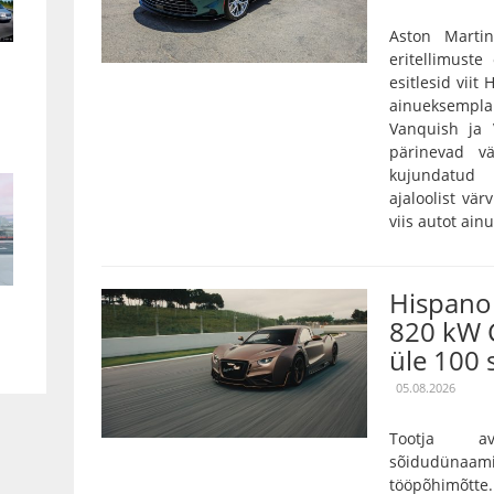
Aston Marti
eritellimust
esitlesid viit
ainueksempla
Vanquish ja 
pärinevad vä
kujundatud 
ajaloolist vär
viis autot ain
Hispano 
820 kW 
üle 100 
05.08.2026
Tootja a
sõidudünaam
tööpõhimõtt