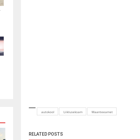
.
autokool
Liikluseksam
Maanteeamet
RELATED POSTS