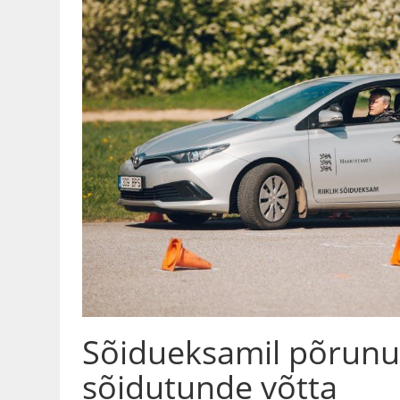
Sõidueksamil põrunui
sõidutunde võtta