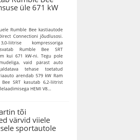
msuse üle 671 kW
ele Rumble Bee kastiautode
irect Connectioni jõudlusosi.
0-liitrise kompressoriga
asvatab Rumble Bee SRT
m kui 671 kW-ni. Tegu pole
amudeliga, vaid pärast auto
galdatava tehase toetatud
eriaauto arendab 579 kW Ram
Bee SRT kasutab 6,2-liitrist
lelaadimisega HEMI V8...
rtin tõi
ed värvid viiele
sele sportautole