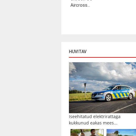
Aircross...
HUVITAV
Iseehitatud elektrirattaga
kukkunud eakas mees...