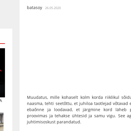
batasoy
26.05.2020
Muudatus, mille kohaselt kolm korda riiklikul sõi
A
naasma, tehti seetõttu, et juhiloa taotlejad võtavad 
ebaõnne ja loodavad, et järgmine kord läheb p
proovimas ja tehakse ühtesid ja samu vigu. See a
juhtimisoskust parandatud.