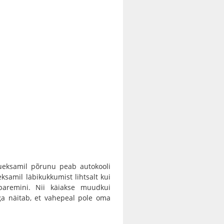
dueksamil põrunu peab autokooli
eksamil läbikukkumist lihtsalt kui
aremini. Nii käiakse muudkui
ga näitab, et vahepeal pole oma