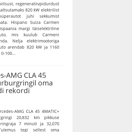
iilsust, regeneratiivpidurdust
 taltsutamaks 820 kW elektrilist
 hüperautot juhi sekkumist
ramata. Hispano Suiza Carmen
spaania margi täiselektriline
auto, mis kuulub Carmeni
nda. Nelja elektrimootoriga
auto arendab 820 kW ja 1160
0-100...
s-AMG CLA 45
ürburgringil oma
i rekordi
Mercedes-AMG CLA 45 4MATIC+
rgringi 20,832 km pikkuse
 ringraja 7 minuti ja 32,070
Tulemus tegi sellest oma