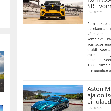
SRT või
06.08.2026
Ram pakub uu
perekonnale D
Võimsaim 3,
komplekt k
võimsuse ena
eraldi seeri
ostmist pai
paketiga. Se
1500 Rumble 
mehaanilise ü
Aston Ma
ajaloolis
ainulaad
06.08.2026