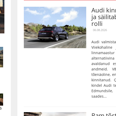
Audi kin
ja säilit
rolli
06.08.2026
Audi valmista
Viiekohaline
linnamaas
alternatiivin
avaldanud es
andmeid. V
tõenäoline, e
kinnitanud.
kindel Audi t
Edmundsile,
saades...
b
Ram tõs