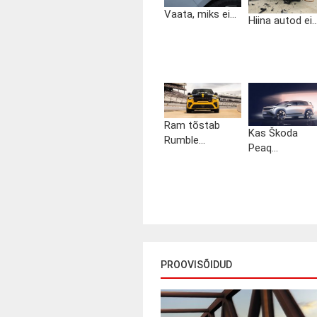
Vaata, miks ei...
Hiina autod ei..
Ram tõstab
Kas Škoda
Rumble...
Peaq...
PROOVISÕIDUD