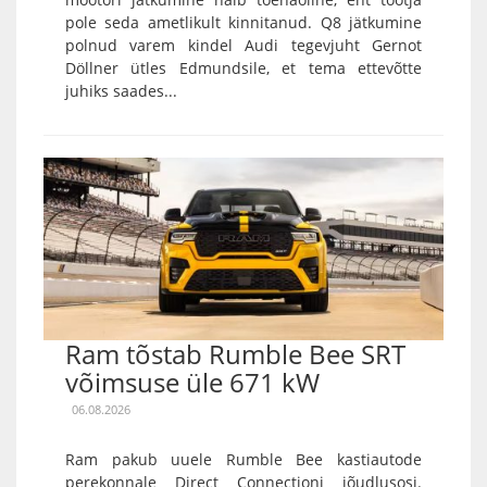
pole seda ametlikult kinnitanud. Q8 jätkumine
polnud varem kindel Audi tegevjuht Gernot
Döllner ütles Edmundsile, et tema ettevõtte
juhiks saades...
Ram tõstab Rumble Bee SRT
võimsuse üle 671 kW
06.08.2026
Ram pakub uuele Rumble Bee kastiautode
perekonnale Direct Connectioni jõudlusosi.