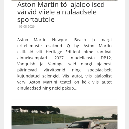
Aston Martin tõi ajaloolised
värvid viiele ainulaadsele
sportautole
06.08.2026
Aston Martin Newport Beach ja margi
eritellimuste osakond Q by Aston Martin
esitlesid viit Heritage Editioni nime kandvat
ainueksemplari. 2027. mudeliaasta DB12,
Vanquish ja Vantage said margi ajaloost
pärinevad värvitoonid ning spetsiaalselt
kujundatud salongid. Viis autot, viis ajaloolist
värvi Aston Martini teatel on kõik viis autot
ainulaadsed ning neid pakub...