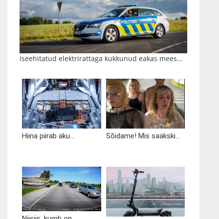
Iseehitatud elektrirattaga kukkunud eakas mees...
Hiina piirab aku...
Sõidame! Mis saakski...
Niisiis, kumb on...