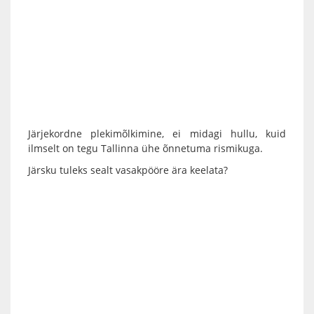
Järjekordne plekimõlkimine, ei midagi hullu, kuid
ilmselt on tegu Tallinna ühe õnnetuma rismikuga.
Järsku tuleks sealt vasakpööre ära keelata?