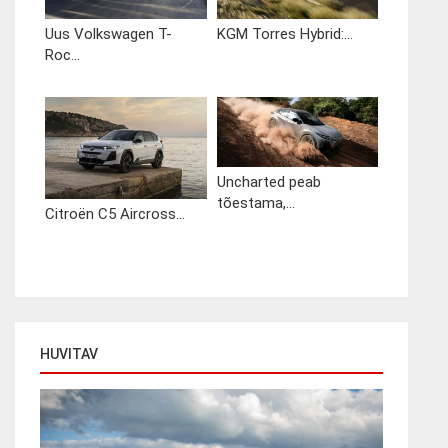
Uus Volkswagen T-
KGM Torres Hybrid:...
Roc...
Uncharted peab
tõestama,...
Citroën C5 Aircross...
HUVITAV