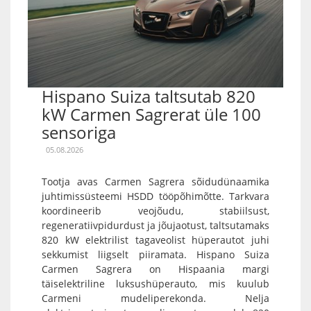
Hispano Suiza taltsutab 820
kW Carmen Sagrerat üle 100
sensoriga
05.08.2026
Tootja avas Carmen Sagrera sõidudünaamika
juhtimissüsteemi HSDD tööpõhimõtte. Tarkvara
koordineerib veojõudu, stabiilsust,
regeneratiivpidurdust ja jõujaotust, taltsutamaks
820 kW elektrilist tagaveolist hüperautot juhi
sekkumist liigselt piiramata. Hispano Suiza
Carmen Sagrera on Hispaania margi
täiselektriline luksushüperauto, mis kuulub
Carmeni mudeliperekonda. Nelja