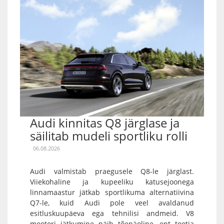
Audi kinnitas Q8 järglase ja
säilitab mudeli sportliku rolli
06.08.2026
Audi valmistab praegusele Q8-le järglast.
Viiekohaline ja kupeeliku katusejoonega
linnamaastur jätkab sportlikuma alternatiivina
Q7-le, kuid Audi pole veel avaldanud
esitluskuupäeva ega tehnilisi andmeid. V8
mootori jätkumine näib tõenäoline, ent tootja