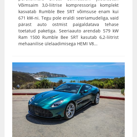
Võimsaim 3,0-liitrise kompressoriga komplekt
kasvatab Rumble Bee SRT võimsuse enam kui
671 kW-ni. Tegu pole eraldi seeriamudeliga, vaid
pärast auto ostmist paigaldatava tehase
toetatud paketiga. Seeriaauto arendab 579 kW
Ram 1500 Rumble Bee SRT kasutab 6,2-liitrist
mehaanilise ülelaadimisega HEMI V8...