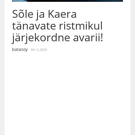
Sõle ja Kaera
tänavate ristmikul
järjekordne avarii!
batasoy
04.12.2020