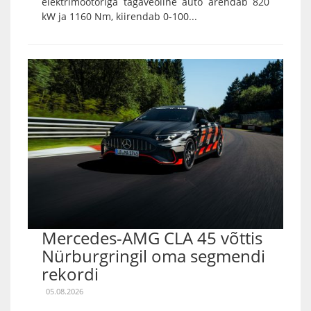
elektrimootoriga tagaveoline auto arendab 820
kW ja 1160 Nm, kiirendab 0-100...
Mercedes-AMG CLA 45 võttis
Nürburgringil oma segmendi
rekordi
05.08.2026