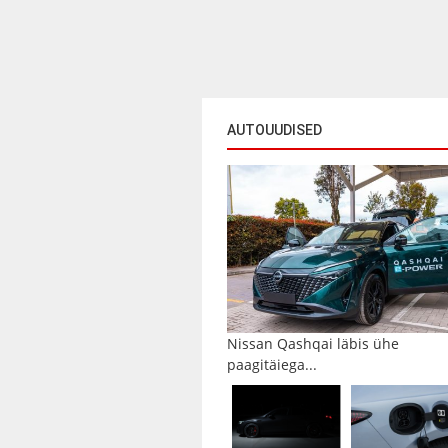
AUTOUUDISED
Nissan Qashqai läbis ühe
paagitäiega...