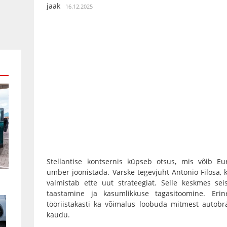
jaak
16.12.2025
Stellantise kontsernis küpseb otsus, mis võib Eu
ümber joonistada. Värske tegevjuht Antonio Filosa, k
valmistab ette uut strateegiat. Selle keskmes se
taastamine ja kasumlikkuse tagasitoomine. Erin
tööriistakasti ka võimalus loobuda mitmest autobr
kaudu.