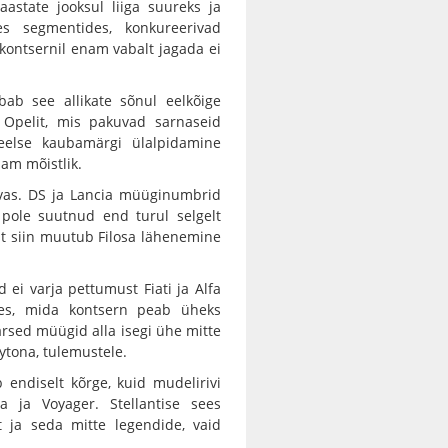
aastate jooksul liiga suureks ja
s segmentides, konkureerivad
 kontsernil enam vabalt jagada ei
ab see allikate sõnul eelkõige
i Opelit, mis pakuvad sarnaseid
eelse kaubamärgi ülalpidamine
am mõistlik.
iivas. DS ja Lancia müüginumbrid
 pole suutnud end turul selgelt
st siin muutub Filosa lähenemine
 ei varja pettumust Fiati ja Alfa
des, mida kontsern peab üheks
sed müügid alla isegi ühe mitte
tona, tulemustele.
 endiselt kõrge, kuid mudelirivi
ca ja Voyager. Stellantise sees
t ja seda mitte legendide, vaid