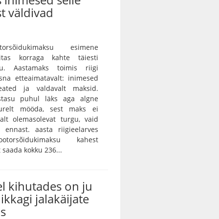
t väldivad
orsõidukimaksu esimene
itas korraga kahte täiesti
gu. Aastamaks toimis riigi
sna etteaimatavalt: inimesed
eated ja valdavalt maksid.
istasu puhul läks aga algne
urelt mööda, sest maks ei
alt olemasolevat turgu, vaid
 ennast. aasta riigieelarves
otorsõidukimaksu kahest
saada kokku 236...
l kihutades on ju
ikkagi jalakäijate
us