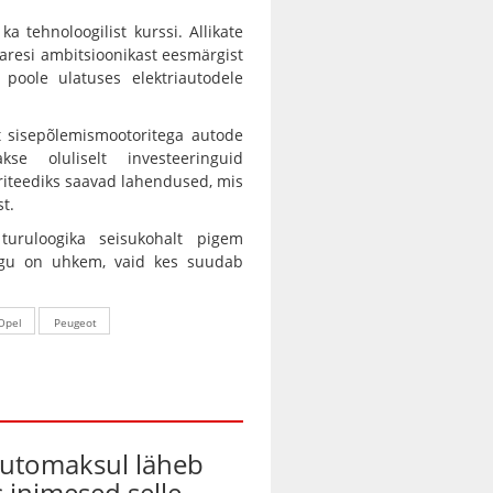
a tehnoloogilist kurssi. Allikate
varesi ambitsioonikast eesmärgist
poole ulatuses elektriautodele
t sisepõlemismootoritega autode
e oluliselt investeeringuid
riteediks saavad lahendused, mis
t.
uruloogika seisukohalt pigem
alugu on uhkem, vaid kes suudab
Opel
Peugeot
automaksul läheb
s inimesed selle