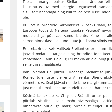
Filosa hinnangul paisus Stellantise brändiportfell 
.
killustatuks. Mitmed margid tegutsevad samade
sisuliselt iseendaga ning kulutavad ressursse, mida
ole.
Kui otsus brändide kärpimiseks küpseks saab, tab
Euroopa tootjaid. Näitena tuuakse Peugeot’ ja/võ
mudeleid ja püüavad samu kliente. Kahe parall
samas hinnaklassis ei tundu uue juhtkonna silmis en
Eriti ebakindel seis valitseb Stellantise premium t
jäävad oodatust kaugele ning brändide identiteet
kehtestada. Kaunis ajalugu ei maksa arveid, ning ju
selgelt pragmaatiliseks.
Rahulolematus ei piirdu Euroopaga. Stellantise juhid
Romeo tulemuste üle eriti Ameerika Ühendriiki
võtmeturuks. Seal jäävad nende kahe margi summaar
just menukaimaks peetud mudeli, Dodge Charger Day
Küsimärke tekitab ka Chrysler. Brändi tuntus püsib
piirdub sisuliselt kahe mahtuniversaaliga, Pacifi
hinnatakse nüüd iga margi pikaajalist elujõulisus
numbrite põhjal.