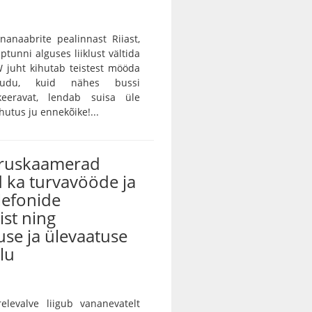
unanaabrite pealinnast Riiast,
ptunni alguses liiklust vältida
 juht kihutab teistest mööda
audu, kuid nähes bussi
keeravat, lendab suisa üle
utus ju ennekõike!...
iruskaamerad
 ka turvavööde ja
lefonide
st ning
use ja ülevaatuse
lu
ärelevalve liigub vananevatelt