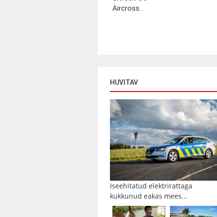
Aircross...
HUVITAV
Iseehitatud elektrirattaga
kukkunud eakas mees...