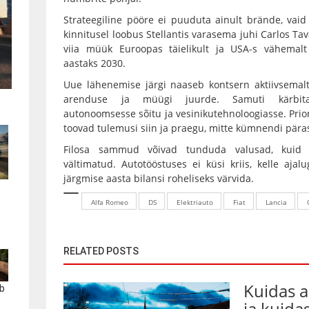
Strateegiline pööre ei puuduta ainult brände, vaid k
kinnitusel loobus Stellantis varasema juhi Carlos Ta
viia müük Euroopas täielikult ja USA-s vähemalt 
aastaks 2030.
Uue lähenemise järgi naaseb kontsern aktiivsemal
arenduse ja müügi juurde. Samuti kärbitaks
autonoomsesse sõitu ja vesinikutehnoloogiasse. Prio
toovad tulemusi siin ja praegu, mitte kümnendi päras
Filosa sammud võivad tunduda valusad, kuid t
vältimatud. Autotööstuses ei küsi kriis, kelle aj
järgmise aasta bilansi roheliseks värvida.
Alfa Romeo
DS
Elektriauto
Fiat
Lancia
RELATED POSTS
Kuidas 
b
ja kuida