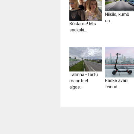
Niisiis, kumb
on...
Sõidame! Mis
saakski...
Tallinna–Tartu
Raske avarii
maanteel
teinud...
algas...