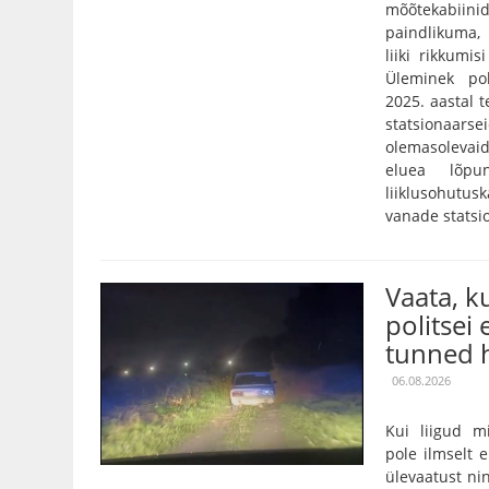
mõõtekabiini
paindlikuma,
liiki rikkumis
Üleminek pol
2025. aastal 
statsionaarse
olemasolevaid
eluea lõpu
liiklusohutu
vanade statsi
Vaata, 
politsei 
tunned h
06.08.2026
Kui liigud m
pole ilmselt 
ülevaatust nin