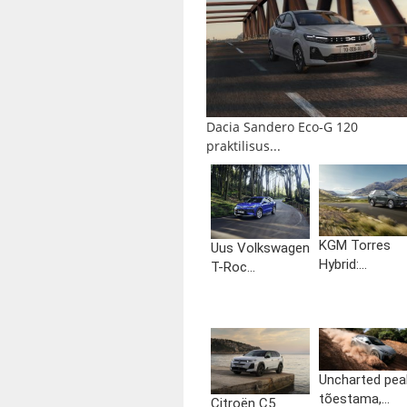
Dacia Sandero Eco-G 120
praktilisus...
KGM Torres
Uus Volkswagen
Hybrid:...
T-Roc...
Uncharted pea
tõestama,...
Citroën C5