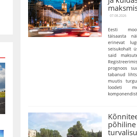
maksmis
07.08.2026
Eesti moot
täisaasta nä
erinevat lu
seisukohalt ü
said maksut
Registreerim
prognoos su
tabanud lihts
muutis turgu
loodeti mo
komponendist 
Kõnnitee
põhiline 
turvalis