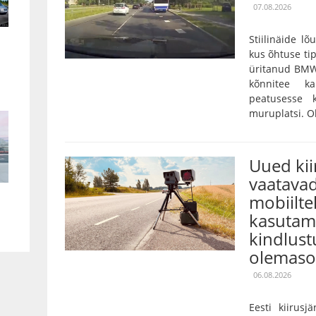
07.08.2026
Stiilinäide lõ
kus õhtuse tip
üritanud BMW
kõnnitee k
peatusesse 
muruplatsi. Oh
Uued ki
vaatavad
mobiilte
kasutami
kindlust
olemaso
06.08.2026
Eesti kiirusj