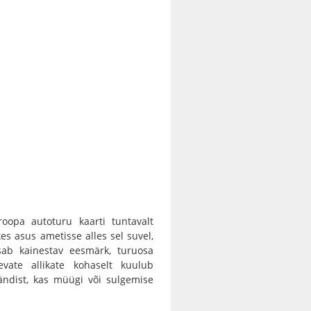
roopa autoturu kaarti tuntavalt
es asus ametisse alles sel suvel,
isab kainestav eesmärk, turuosa
evate allikate kohaselt kuulub
ändist, kas müügi või sulgemise