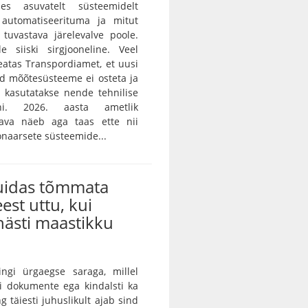
des asuvatelt süsteemidelt
 automatiseerituma ja mitut
i tuvastava järelevalve poole.
e siiski sirgjooneline. Veel
teatas Transpordiamet, et uusi
id mõõtesüsteeme ei osteta ja
 kasutatakse nende tehnilise
ni. 2026. aasta ametlik
skava näeb aga taas ette nii
onaarsete süsteemide...
kuidas tõmmata
eest uttu, kui
ästi maastikku
ingi ürgaegse saraga, millel
ei dokumente ega kindalsti ka
g täiesti juhuslikult ajab sind