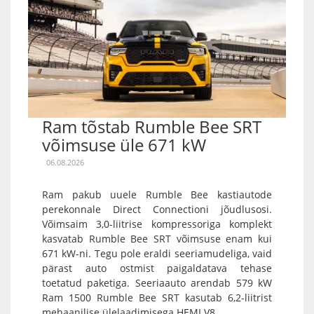
Ram tõstab Rumble Bee SRT
võimsuse üle 671 kW
06.08.2026
Ram pakub uuele Rumble Bee kastiautode
perekonnale Direct Connectioni jõudlusosi.
Võimsaim 3,0-liitrise kompressoriga komplekt
kasvatab Rumble Bee SRT võimsuse enam kui
671 kW-ni. Tegu pole eraldi seeriamudeliga, vaid
pärast auto ostmist paigaldatava tehase
toetatud paketiga. Seeriaauto arendab 579 kW
Ram 1500 Rumble Bee SRT kasutab 6,2-liitrist
mehaanilise ülelaadimisega HEMI V8...