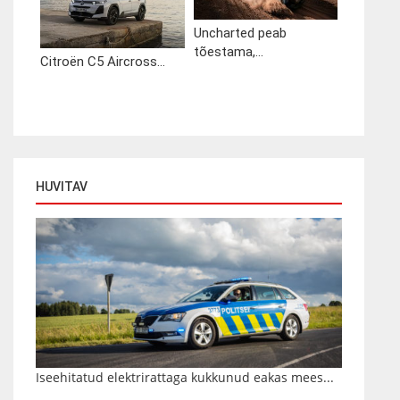
Uncharted peab
tõestama,...
Citroën C5 Aircross...
HUVITAV
Iseehitatud elektrirattaga kukkunud eakas mees...