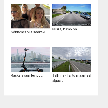
Niisiis, kumb on...
Sõidame! Mis saakski...
Raske avarii teinud...
Tallinna–Tartu maanteel
algas...