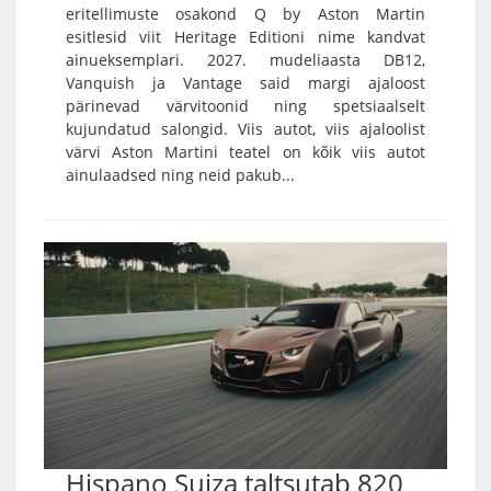
eritellimuste osakond Q by Aston Martin
esitlesid viit Heritage Editioni nime kandvat
ainueksemplari. 2027. mudeliaasta DB12,
Vanquish ja Vantage said margi ajaloost
pärinevad värvitoonid ning spetsiaalselt
kujundatud salongid. Viis autot, viis ajaloolist
värvi Aston Martini teatel on kõik viis autot
ainulaadsed ning neid pakub...
Hispano Suiza taltsutab 820