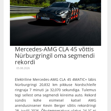
Mercedes-AMG CLA 45 võttis
Nürburgringil oma segmendi
rekordi
05.08.2026
Elektriline Mercedes-AMG CLA 45 4MATIC+ läbis
Nürburgringi 20,832 km pikkuse Nordschleife
ringraja 7 minuti ja 32,070 sekundiga. Tulemus
tegi sellest oma segmendi kiireima auto. Rekord
sündis kohe esimesel katsel AMG
arendusinsener Kevin Berger sõitis rekordringi
28. juulil 2026. Õhutemperatuur ulatus 24 °C-ni