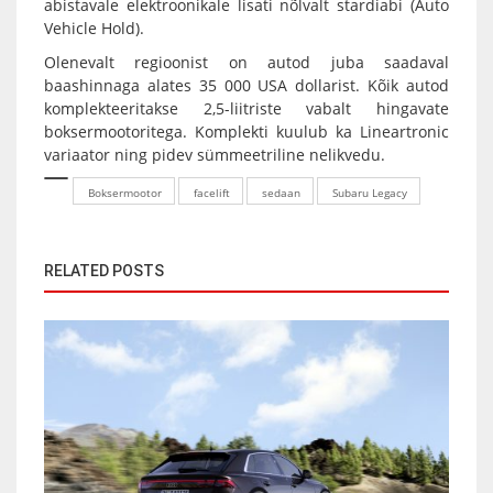
abistavale elektroonikale lisati nõlvalt stardiabi (Auto
Vehicle Hold).
Olenevalt regioonist on autod juba saadaval
baashinnaga alates 35 000 USA dollarist. Kõik autod
komplekteeritakse 2,5-liitriste vabalt hingavate
boksermootoritega. Komplekti kuulub ka Lineartronic
variaator ning pidev sümmeetriline nelikvedu.
Boksermootor
facelift
sedaan
Subaru Legacy
RELATED POSTS