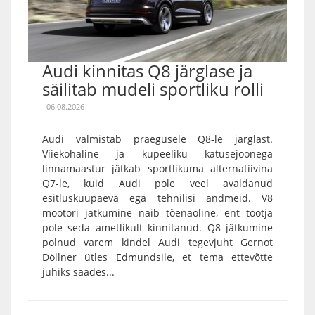
Audi kinnitas Q8 järglase ja
säilitab mudeli sportliku rolli
06.08.2026
Audi valmistab praegusele Q8-le järglast.
Viiekohaline ja kupeeliku katusejoonega
linnamaastur jätkab sportlikuma alternatiivina
Q7-le, kuid Audi pole veel avaldanud
esitluskuupäeva ega tehnilisi andmeid. V8
mootori jätkumine näib tõenäoline, ent tootja
pole seda ametlikult kinnitanud. Q8 jätkumine
polnud varem kindel Audi tegevjuht Gernot
Döllner ütles Edmundsile, et tema ettevõtte
juhiks saades...