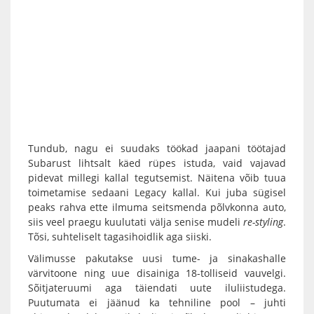
Tundub, nagu ei suudaks töökad jaapani töötajad
Subarust lihtsalt käed rüpes istuda, vaid vajavad
pidevat millegi kallal tegutsemist. Näitena võib tuua
toimetamise sedaani Legacy kallal. Kui juba sügisel
peaks rahva ette ilmuma seitsmenda põlvkonna auto,
siis veel praegu kuulutati välja senise mudeli
re-styling
.
Tõsi, suhteliselt tagasihoidlik aga siiski.
Välimusse pakutakse uusi tume- ja sinakashalle
värvitoone ning uue disainiga 18-tolliseid vauvelgi.
Sõitjateruumi aga täiendati uute iluliistudega.
Puutumata ei jäänud ka tehniline pool – juhti