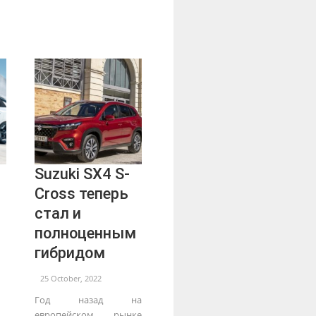
Suzuki SX4 S-
Cross теперь
стал и
полноценным
гибридом
25 October, 2022
Год назад на
европейском рынке