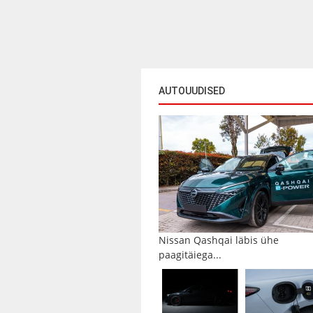
AUTOUUDISED
Nissan Qashqai läbis ühe
paagitäiega...