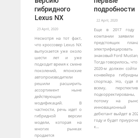
версию
первые
гибридного
подробности
Lexus NX
22 April, 2020
23 April, 2020
Еще в 2017 году 
компании заявили
Несмотря на тот факт,
предстоящих план
что кроссовер Lexus NX
электрифицировать
выпускается уже около
знаковый Ford Mustan
шести лет и уже
Тогда говорилось, что
подходит время к смене
2020-м должен сойти
поколений, японские
конвейера гибридн
автопроизводители
спорткар. Но, судя 
решили расширить
всему, перспекти
ассортимент ныне
подкорректированы,
действующих
потому на рыно
модификаций. В
инновационный
частности, речь идет о
дебютант выйдет в 20
гибридной версии
году и будет приуроч
модели, которая на
к...
многих рынках
продается