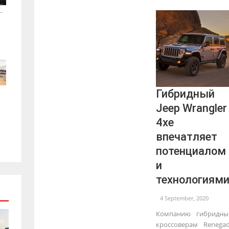
.
Гибридный
Jeep Wrangler
4xe
впечатляет
потенциалом
и
технологиям
4 September, 2020
Компанию гибридн
кроссоверам Renega