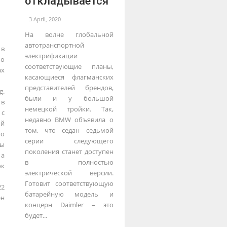
откладывается
3 April, 2020
На волне глобальной
автотранспортной
в
электрификации
 о
соответствующие планы,
ах
касающиеся флагманских
представителей брендов,
g.
были и у большой
 в
немецкой тройки. Так,
 с
недавно BMW объявила о
ый
том, что седан седьмой
по
серии следующего
вы
поколения станет доступен
 а
в полностью
к
электрической версии.
Готовит соответствующую
22
батарейную модель и
ен
концерн Daimler – это
будет...