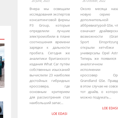
20 June, 2023
26 October, 2022
Вчера мы освещали
Около месяца наз
исследования экспертов
новую серию 
консалтинговой фирмы
дополнительной
P3 Group, которые
аббревиатурой GSe, ч
определили лучшие
означает драйверск
электромобили в плане
возможности (Gra
соотношения времени
Sport Einspritzung
зарядки к дальности
открыли хетчбэки
пробега. Сегодня же
универсалы Opel Astr
аналитики британского
Теперь же появился
издания What Car путём
аналогичном
собственных изысканий
исполнении 
вычислили 23 наиболее
кроссовер Ope
достойных гибридных
Grandland GSe. Правд
кроссовера, где
в этом случае не совс
основным критерием
тот драйв, о котор
для рассмотрения стал
можно подумать...
наибольший запас...
LOE EDASI
LOE EDASI