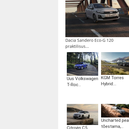
Dacia Sandero Eco-G 120
praktilisus...
KGM Torres
Uus Volkswagen
Hybrid:...
T-Roc...
Uncharted pea
tõestama,...
Citroën C5