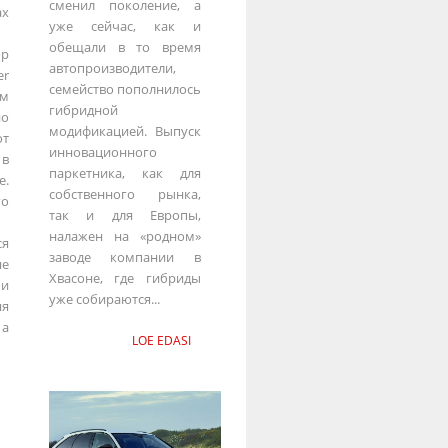
сменил поколение, а
ах
уже сейчас, как и
обещали в то время
ор
автопроизводители,
er
семейство пополнилось
м
гибридной
но
модификацией. Выпуск
т
инновационного
в
паркетника, как для
е.
собственного рынка,
о
так и для Европы,
налажен на «родном»
ся
заводе компании в
е
Хвасоне, где гибриды
и
уже собираются...
я
 а
LOE EDASI