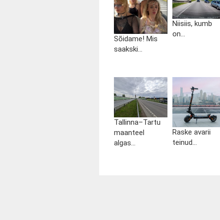
Niisiis, kumb
on...
Sõidame! Mis
saakski...
Tallinna–Tartu
Raske avarii
maanteel
teinud...
algas...