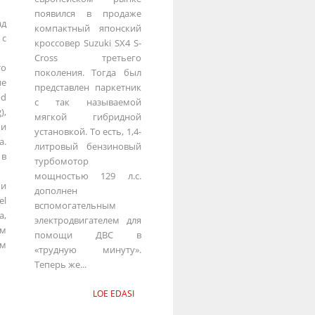
появился в продаже
ад
компактный японский
с
кроссовер Suzuki SX4 S-
Cross третьего
то
поколения. Тогда был
ие
представлен паркетник
nd
с так называемой
),
мягкой гибридной
 и
установкой. То есть, 1,4-
a.
литровый бензиновый
 в
турбомотор
мощностью 129 л.с.
и
дополнен
l
вспомогательным
а,
электродвигателем для
ем
помощи ДВС в
ом
«трудную минуту».
Теперь же...
LOE EDASI