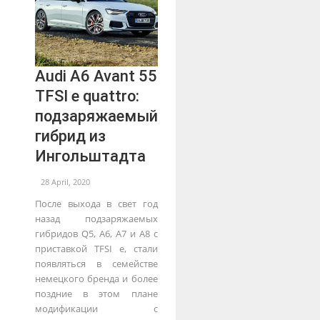
Audi A6 Avant 55
TFSI e quattro:
подзаряжаемый
гибрид из
Ингольштадта
28 April, 2020
После выхода в свет год
назад подзаряжаемых
гибридов Q5, A6, A7 и A8 с
приставкой TFSI e, стали
появляться в семействе
немецкого бренда и более
поздние в этом плане
модификации с