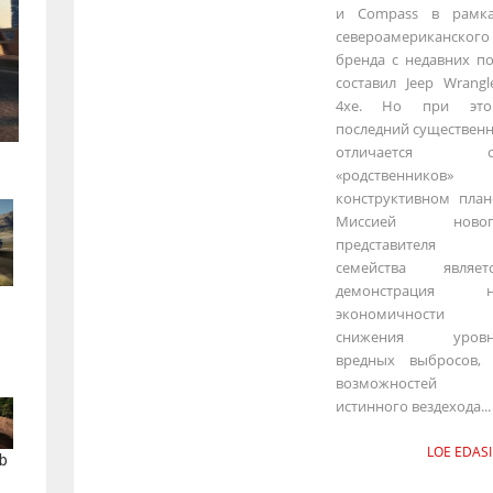
и Compass в рамк
североамериканского
бренда с недавних п
составил Jeep Wrangl
4xe. Но при это
последний существен
отличается о
«родственников» 
конструктивном план
Миссией новог
представителя
семейства являет
демонстрация н
экономичности 
снижения уровн
вредных выбросов,
возможностей
истинного вездехода...
LOE EDASI
b