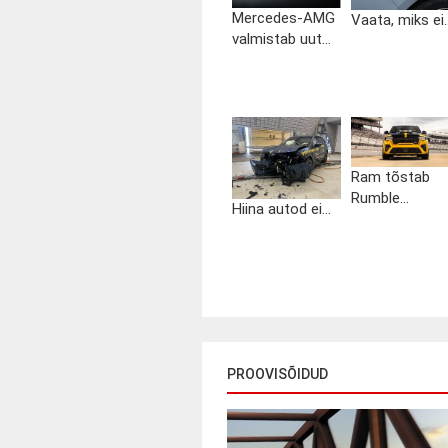
Mercedes-AMG
Vaata, miks ei..
valmistab uut...
Ram tõstab
Rumble...
Hiina autod ei...
PROOVISÕIDUD