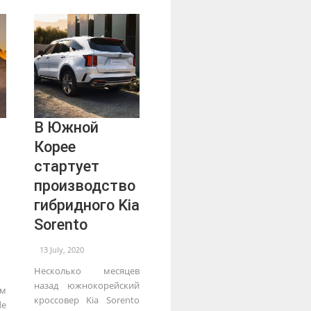
В Южной
Корее
стартует
производство
гибридного Kia
Sorento
и
13 July, 2020
Несколько месяцев
назад южнокорейский
ым
кроссовер Kia Sorento
de