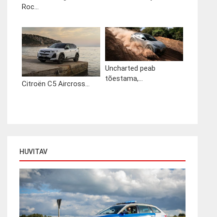
Roc...
Uncharted peab
tõestama,...
Citroën C5 Aircross...
HUVITAV