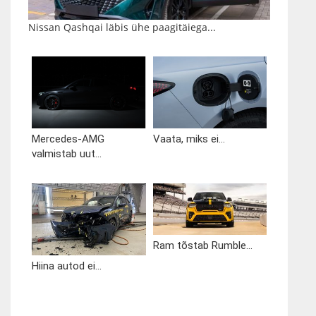
Nissan Qashqai läbis ühe paagitäiega...
Mercedes-AMG
Vaata, miks ei...
valmistab uut...
Ram tõstab Rumble...
Hiina autod ei...