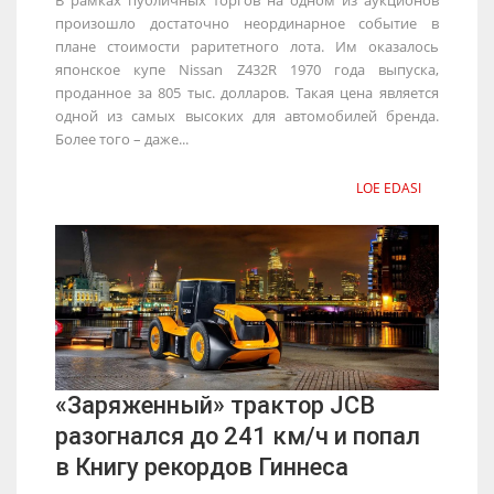
произошло достаточно неординарное событие в
плане стоимости раритетного лота. Им оказалось
японское купе Nissan Z432R 1970 года выпуска,
проданное за 805 тыс. долларов. Такая цена является
одной из самых высоких для автомобилей бренда.
Более того – даже...
LOE EDASI
«Заряженный» трактор JCB
разогнался до 241 км/ч и попал
в Книгу рекордов Гиннеса