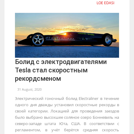
LOE EDASI
Болид с электродвигателями
Tesla стал скоростным
рекордсменом
31 August, 2020
Электрический гоночный болид Electraliner в течение
одного дня дважды установил скоростные рекорды в
своей категории. Локацией для проведения заездов
было выбрано высохшее соляное озеро Бонневиль на
северо-западе штата Юта, США. В соответствии с
регламентом, в учёт берётся средняя скорость