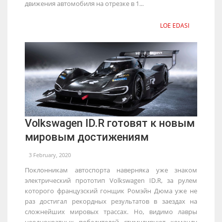
движения автомобиля на отрезке в 1...
LOE EDASI
Volkswagen ID.R готовят к новым
мировым достижениям
3 February, 2020
Поклонникам автоспорта наверняка уже знаком
электрический прототип Volkswagen ID.R, за рулем
которого французский гонщик Ромэйн Дюма уже не
раз достигал рекордных результатов в заездах на
сложнейших мировых трассах. Но, видимо лавры
неоднократных победителей стимулируют команду