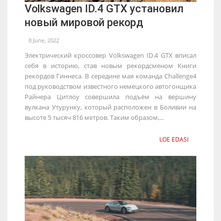
Volkswagen ID.4 GTX установил
новый мировой рекорд
8 June, 2022
Электрический кроссовер Volkswagen ID.4 GTX вписал
себя в историю, став новым рекордсменом Книги
рекордов Гиннеса. В середине мая команда Challenge4
под руководством известного немецкого автогонщика
Райнера Цитлоу совершила подъём на вершину
вулкана Утурунку, который расположен в Боливии на
высоте 5 тысяч 816 метров. Таким образом,...
LOE EDASI