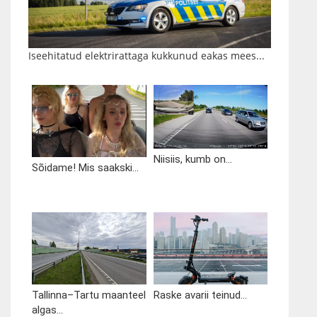
Iseehitatud elektrirattaga kukkunud eakas mees...
Niisiis, kumb on...
Sõidame! Mis saakski...
Tallinna–Tartu maanteel
Raske avarii teinud...
algas...