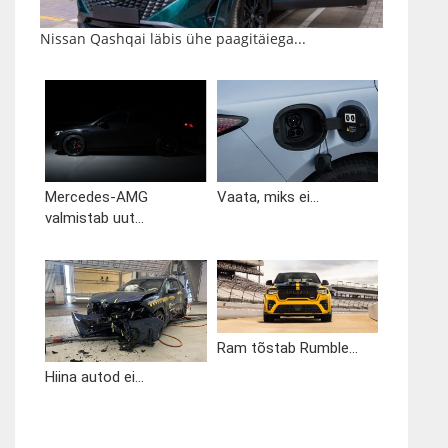
Nissan Qashqai läbis ühe paagitäiega...
Mercedes-AMG
Vaata, miks ei...
valmistab uut...
Ram tõstab Rumble...
Hiina autod ei...