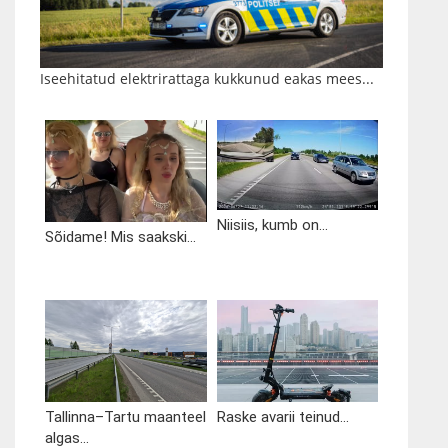
Iseehitatud elektrirattaga kukkunud eakas mees...
Niisiis, kumb on...
Sõidame! Mis saakski...
Tallinna–Tartu maanteel
Raske avarii teinud...
algas...