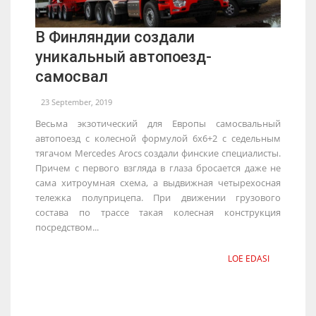
В Финляндии создали
уникальный автопоезд-
самосвал
23 September, 2019
Весьма экзотический для Европы самосвальный
автопоезд с колесной формулой 6х6+2 с седельным
тягачом Mercedes Arocs создали финские специалисты.
Причем с первого взгляда в глаза бросается даже не
сама хитроумная схема, а выдвижная четырехосная
тележка полуприцепа. При движении грузового
состава по трассе такая колесная конструкция
посредством...
LOE EDASI