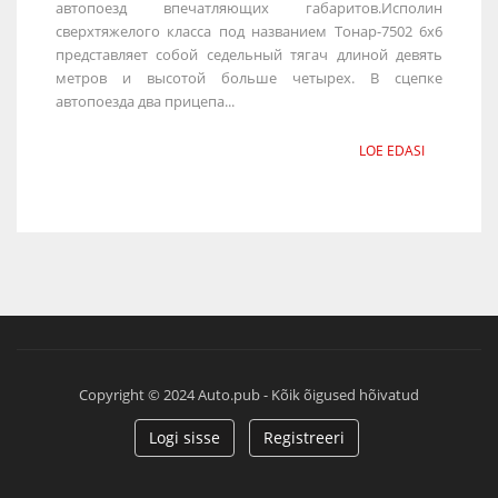
автопоезд впечатляющих габаритов.Исполин
сверхтяжелого класса под названием Тонар-7502 6х6
представляет собой седельный тягач длиной девять
метров и высотой больше четырех. В сцепке
автопоезда два прицепа...
LOE EDASI
Copyright © 2024 Auto.pub - Kõik õigused hõivatud
Logi sisse
Registreeri