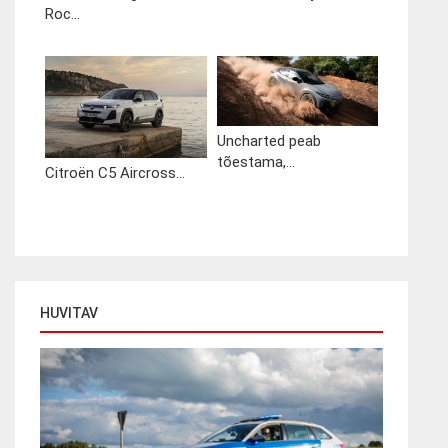
Roc...
Uncharted peab
tõestama,...
Citroën C5 Aircross...
HUVITAV