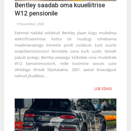
Bentley saadab oma kuueliitrise
W12 pensionile
9 November, 2020
Eelmisel nädalal esitletud Bentley plaan kogu mudelirea
elektrifitseerimise kohta oli muidugi rohelisema
maailmavaatega inimeste poolt oodatud, kuid suurte
sisepõlemismootori fännidele üsna kurb uudis. Nimelt
pakub praegu Bentley peaaegu kõikidele oma mudelitele
W12 bensiinimootorit, mille tootmine seoses uute
sihtidega ilmselt lõpetatakse. 2001. aastal ilmavalgust
näinud jõuallikas...
LOE EDASI