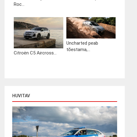
Roc...
Uncharted peab
tõestama,...
Citroën C5 Aircross...
HUVITAV