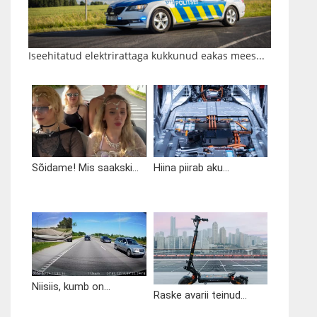
Iseehitatud elektrirattaga kukkunud eakas mees...
Sõidame! Mis saakski...
Hiina piirab aku...
Niisiis, kumb on...
Raske avarii teinud...