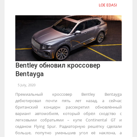
LOE EDASI
Bentley обновил кроссовер
Bentayga
5 July, 2020
Премиальный кроссовер Bentley Bentayga
дебютировал почти пять лет назад, а сейчас
британский концерн рассекретил обновлённый
вариант автомобиля, который обрёл сходство с
легковыми собратьями – купе Continental GT и
седаном Flying Spur. Радиаторную решётку сделали
больше, попутно уменьшив угол её наклона, а