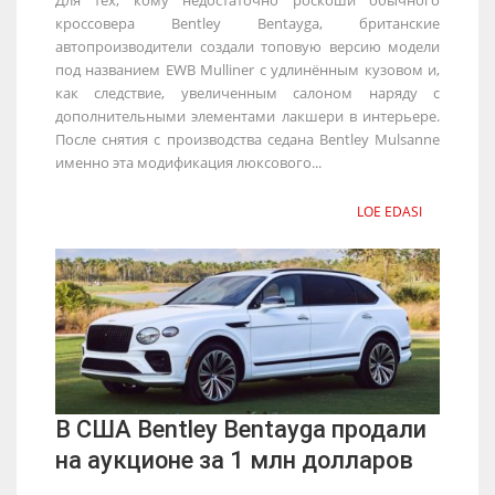
кроссовера Bentley Bentayga, британские
автопроизводители создали топовую версию модели
под названием EWB Mulliner с удлинённым кузовом и,
как следствие, увеличенным салоном наряду с
дополнительными элементами лакшери в интерьере.
После снятия с производства седана Bentley Mulsanne
именно эта модификация люксового...
LOE EDASI
В США Bentley Bentayga продали
на аукционе за 1 млн долларов