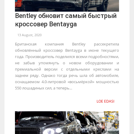
Bentley обновит самый быстрый
кроссовер Bentayga
13 August, 2020
Британская компания Bentley рассекретила
обновлённый кроссовер Bentayga в июне текущего
года. Производитель поделился всеми подробностями,
не забыв упомянуть о новом оборудовании и
премиальной версии с отдельными креслами на
заднем ряду. Однако тогда речь шла об автомобиле,
оснащаемом 4.0-литровой «восьмёркой» мощностью
550 лошадиных сил, а теперь...
LOE EDASI