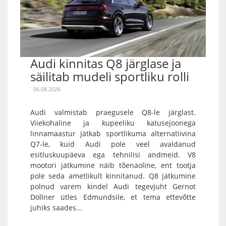
Audi kinnitas Q8 järglase ja
säilitab mudeli sportliku rolli
06.08.2026
Audi valmistab praegusele Q8-le järglast.
Viiekohaline ja kupeeliku katusejoonega
linnamaastur jätkab sportlikuma alternatiivina
Q7-le, kuid Audi pole veel avaldanud
esitluskuupäeva ega tehnilisi andmeid. V8
mootori jätkumine näib tõenäoline, ent tootja
pole seda ametlikult kinnitanud. Q8 jätkumine
polnud varem kindel Audi tegevjuht Gernot
Döllner ütles Edmundsile, et tema ettevõtte
juhiks saades...