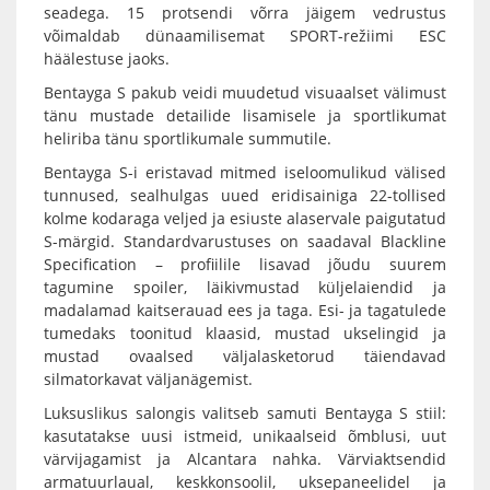
seadega. 15 protsendi võrra jäigem vedrustus
võimaldab dünaamilisemat SPORT-režiimi ESC
häälestuse jaoks.
Bentayga S pakub veidi muudetud visuaalset välimust
tänu mustade detailide lisamisele ja sportlikumat
heliriba tänu sportlikumale summutile.
Bentayga S-i eristavad mitmed iseloomulikud välised
tunnused, sealhulgas uued eridisainiga 22-tollised
kolme kodaraga veljed ja esiuste alaservale paigutatud
S-märgid. Standardvarustuses on saadaval Blackline
Specification – profiilile lisavad jõudu suurem
tagumine spoiler, läikivmustad küljelaiendid ja
madalamad kaitserauad ees ja taga. Esi- ja tagatulede
tumedaks toonitud klaasid, mustad ukselingid ja
mustad ovaalsed väljalasketorud täiendavad
silmatorkavat väljanägemist.
Luksuslikus salongis valitseb samuti Bentayga S stiil:
kasutatakse uusi istmeid, unikaalseid õmblusi, uut
värvijagamist ja Alcantara nahka. Värviaktsendid
armatuurlaual, keskkonsoolil, uksepaneelidel ja