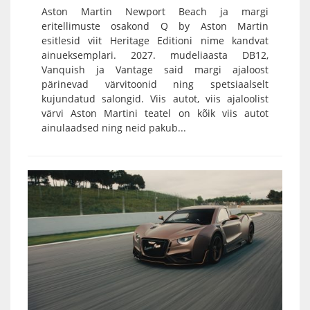
Aston Martin Newport Beach ja margi
eritellimuste osakond Q by Aston Martin
esitlesid viit Heritage Editioni nime kandvat
ainueksemplari. 2027. mudeliaasta DB12,
Vanquish ja Vantage said margi ajaloost
pärinevad värvitoonid ning spetsiaalselt
kujundatud salongid. Viis autot, viis ajaloolist
värvi Aston Martini teatel on kõik viis autot
ainulaadsed ning neid pakub...