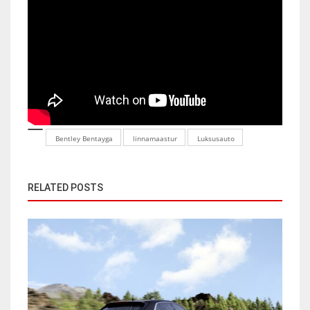
Bentley Bentayga
linnamaastur
Luksusauto
RELATED POSTS