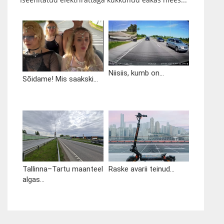
Niisiis, kumb on...
Sõidame! Mis saakski...
Tallinna–Tartu maanteel
Raske avarii teinud...
algas...