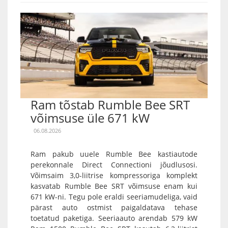
Ram tõstab Rumble Bee SRT
võimsuse üle 671 kW
06.08.2026
Ram pakub uuele Rumble Bee kastiautode
perekonnale Direct Connectioni jõudlusosi.
Võimsaim 3,0-liitrise kompressoriga komplekt
kasvatab Rumble Bee SRT võimsuse enam kui
671 kW-ni. Tegu pole eraldi seeriamudeliga, vaid
pärast auto ostmist paigaldatava tehase
toetatud paketiga. Seeriaauto arendab 579 kW