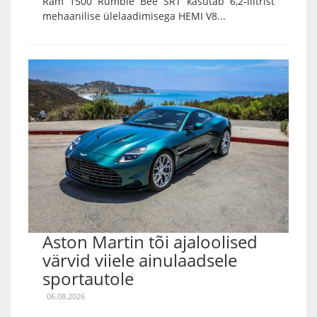
Ram 1500 Rumble Bee SRT kasutab 6,2-liitrist
mehaanilise ülelaadimisega HEMI V8...
Aston Martin tõi ajaloolised
värvid viiele ainulaadsele
sportautole
06.08.2026