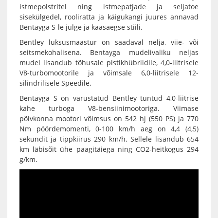
istmepolstritel ning istmepatjade ja seljatoe
sisekülgedel, rooliratta ja käigukangi juures annavad
Bentayga S-le julge ja kaasaegse stiili.
Bentley luksusmaastur on saadaval nelja, viie- või
seitsmekohalisena. Bentayga mudelivaliku neljas
mudel lisandub tõhusale pistikhübriidile, 4,0-liitrisele
V8-turbomootorile ja võimsale 6,0-liitrisele 12-
silindrilisele Speedile.
Bentayga S on varustatud Bentley tuntud 4,0-liitrise
kahe turboga V8-bensiinimootoriga. Viimase
põlvkonna mootori võimsus on 542 hj (550 PS) ja 770
Nm pöördemomenti, 0-100 km/h aeg on 4,4 (4,5)
sekundit ja tippkiirus 290 km/h. Sellele lisandub 654
km läbisõit ühe paagitäiega ning CO2-heitkogus 294
g/km.