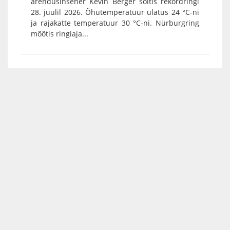
arendusinsener Kevin Berger sõitis rekordringi
28. juulil 2026. Õhutemperatuur ulatus 24 °C-ni
ja rajakatte temperatuur 30 °C-ni. Nürburgring
mõõtis ringiaja...