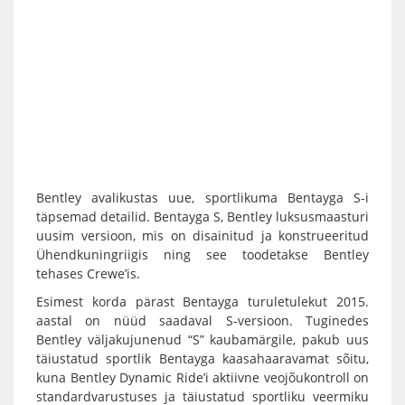
Bentley avalikustas uue, sportlikuma Bentayga S-i
täpsemad detailid. Bentayga S, Bentley luksusmaasturi
uusim versioon, mis on disainitud ja konstrueeritud
Ühendkuningriigis ning see toodetakse Bentley
tehases Crewe’is.
Esimest korda pärast Bentayga turuletulekut 2015.
aastal on nüüd saadaval S-versioon. Tuginedes
Bentley väljakujunenud “S” kaubamärgile, pakub uus
täiustatud sportlik Bentayga kaasahaaravamat sõitu,
kuna Bentley Dynamic Ride’i aktiivne veojõukontroll on
standardvarustuses ja täiustatud sportliku veermiku