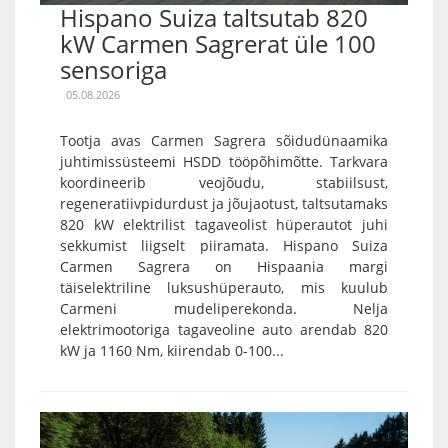
Hispano Suiza taltsutab 820
kW Carmen Sagrerat üle 100
sensoriga
05.08.2026
Tootja avas Carmen Sagrera sõidudünaamika
juhtimissüsteemi HSDD tööpõhimõtte. Tarkvara
koordineerib veojõudu, stabiilsust,
regeneratiivpidurdust ja jõujaotust, taltsutamaks
820 kW elektrilist tagaveolist hüperautot juhi
sekkumist liigselt piiramata. Hispano Suiza
Carmen Sagrera on Hispaania margi
täiselektriline luksushüperauto, mis kuulub
Carmeni mudeliperekonda. Nelja
elektrimootoriga tagaveoline auto arendab 820
kW ja 1160 Nm, kiirendab 0-100...