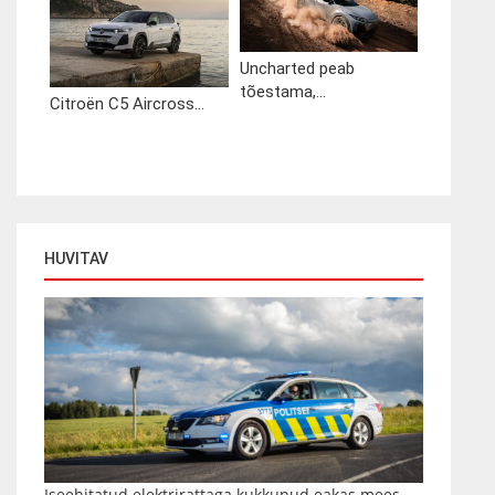
Uncharted peab
tõestama,...
Citroën C5 Aircross...
HUVITAV
Iseehitatud elektrirattaga kukkunud eakas mees...